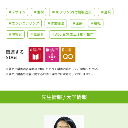
学問のミニ講義「夢ナビ講義」
学問分野解説
＃デザイン
＃素材
＃3Dプリンタ(付加製造法)
＃道具
学問の教科書
夢ナビライブ
＃エンジニアリング
＃作業療法
＃医療
＃福祉
ユーザーサポート
＃障害者
＃高齢者
＃ADL(日常生活活動・動作)
Ｑ＆Ａ よくあるご質問
大学進学IDについて
関連する
SDGs
資料の料金の
受付内容・発送状況の確認
お支払いについて
※夢ナビ講義は各講師の見解にもとづく講義内容としてご理解ください。
※夢ナビ講義の内容に関するお問い合わせには対応しておりません。
テレメール
個人情報取扱規定
お支払いサイト
テレメール進学カタログ
先生情報 / 大学情報
特定商取引表記
訂正のご案内