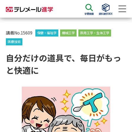
学問検索
資料請求BOX
資料請求
資料検索
講義No.15609
保健・福祉学
機械工学
医用工学・生体工学
医療技術
大学・短大の資料種類から請求
自分だけの道具で、毎日がもっ
と快適に
大学パンフ
学部・学科パンフ
総合型選抜・学校推薦型選抜 募
大学入学共通テスト利用選抜の
集要項＆願書
募集要項＆願書
過去問題集
大学・短大以外の資料から請求