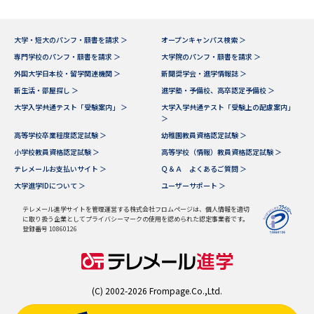
大学・短大のパンフ・願書を請求 ＞
オープンキャンパス検索 ＞
専門学校のパンフ・願書を請求 ＞
大学院のパンフ・願書を請求 ＞
外国大学日本校・留学関連機関 ＞
新聞奨学会・進学情報誌 ＞
新生活・部屋探し ＞
進学塾・予備校、高卒認定予備校 ＞
大学入学共通テスト「受験案内」 ＞
大学入学共通テスト「受験上の配慮案内」
＞
高等学校卒業程度認定試験 ＞
幼稚園教員資格認定試験 ＞
小学校教員資格認定試験 ＞
高等学校（情報）教員資格認定試験 ＞
テレメールお支払いサイト ＞
Ｑ＆Ａ よくあるご質問 ＞
大学進学IDについて ＞
ユーザーサポート ＞
テレメール進学サイトを管理運営する株式会社フロムページは、個人情報を適切
に取り扱う企業としてプライバシーマークの使用を認められた認定事業者です。
登録番号 10860126
(C) 2002-2026 Frompage.Co.,Ltd.