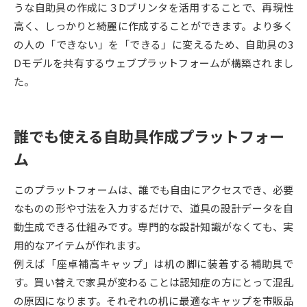
うな自助具の作成に３Dプリンタを活用することで、再現性
高く、しっかりと綺麗に作成することができます。より多く
データサイエンス特集
奨学金・特待生制度特集
の人の「できない」を「できる」に変えるため、自助具の3
Dモデルを共有するウェブプラットフォームが構築されまし
デジタルパンフレット
進路の３択
た。
新学年スタート号特集ページ
新学年スタート号特集ページ
（高3生用）
（高2生用）
誰でも使える自助具作成プラットフォー
SELFBRAND特集ページ
ム
オープンキャンパスなどを調べる
このプラットフォームは、誰でも自由にアクセスでき、必要
なものの形や寸法を入力するだけで、道具の設計データを自
オープンキャンパス検索
実施プログラムから探す
動生成できる仕組みです。専門的な設計知識がなくても、実
用的なアイテムが作れます。
来場型・Web型イベント特集
夢ナビライブ
例えば「座卓補高キャップ」は机の脚に装着する補助具で
す。買い替えで家具が変わることは認知症の方にとって混乱
の原因になります。それぞれの机に最適なキャップを市販品