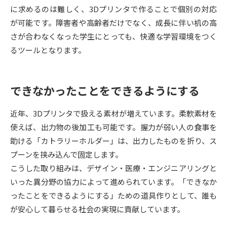
受験準備
資料検索
に求めるのは難しく、3Dプリンタで作ることで個別の対応
が可能です。障害者や高齢者だけでなく、成長に伴い机の高
さが合わなくなった学生にとっても、快適な学習環境をつく
志望校・出願校を調べる
るツールとなります。
併願校選び
受験スケジュールを立てよう
できなかったことをできるようにする
先輩が入学を決めた理由
テレメール全国一斉進学調査
近年、3Dプリンタで扱える素材が増えています。柔軟素材を
新生活お役立ちガイド
使えば、出力物の後加工も可能です。握力が弱い人の食事を
助ける「カトラリーホルダー」は、出力したものを折り、ス
プーンを挟み込んで固定します。
学問発見
学問検索
こうした取り組みは、デザイン・医療・エンジニアリングと
いった異分野の協力によって進められています。「できなか
ったことをできるようにする」ための道具作りとして、誰も
大学で学びたい学問発見
が安心して暮らせる社会の実現に貢献しています。