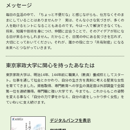
メッセージ
毎日の生活の中で、「ちょっと不便だな」と感じながらも、仕方なくそのま
まにしていることはありませんか？ 実は、そんな小さな気づきが、多くの
人を助けるヒントになることもあるのです。今は一人で解決できなくても、
将来、知識や技術を身につけ、仲間に出会うことで、そのアイデアが形にな
る日が来るかもしれません。だからこそ、日常の中にある気づきを忘れず、
大切にとっておいてください。それが、誰かの役に立つ「共有財産」になる
未来へとつながっていきます。
東京家政大学に関心を持ったあなたは
東京家政大学は、明治14年、144年前に職業人（教員）養成校としてスター
ト。仕事を通して社会とかかわり、自分の生き方を真剣に考える堅実な女性
を育ててきました。資格取得、専門教育への学生の満足度は外部調査で全国
第一位を連続獲得。専門職に強い大学です。今までも、これからもこの姿勢
を変える事なく「自分の力で夢をかなえ、自分の道をしっかり歩く女性」を
ていねいに支え続けます。
デジタルパンフを表示