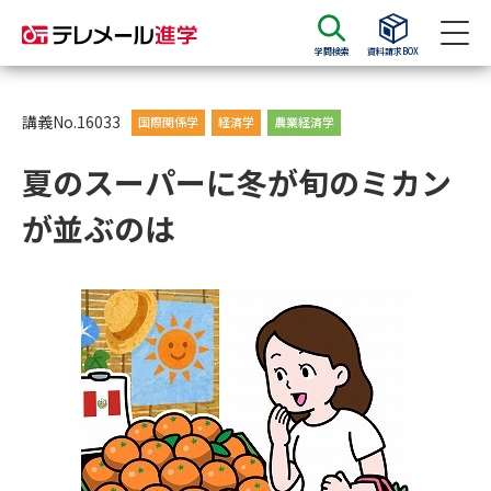
学問検索
資料請求BOX
資料請求
資料検索
講義No.16033
国際関係学
経済学
農業経済学
夏のスーパーに冬が旬のミカン
大学・短大の資料種類から請求
が並ぶのは
大学パンフ
学部・学科パンフ
総合型選抜・学校推薦型選抜 募
大学入学共通テスト利用選抜の
集要項＆願書
募集要項＆願書
過去問題集
大学・短大以外の資料から請求