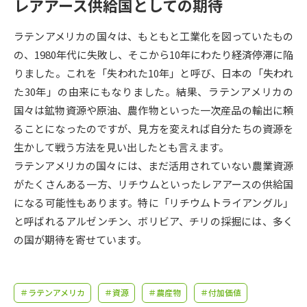
受験準備
資料検索
レアアース供給国としての期待
ラテンアメリカの国々は、もともと工業化を図っていたもの
志望校・出願校を調べる
の、1980年代に失敗し、そこから10年にわたり経済停滞に陥
りました。これを「失われた10年」と呼び、日本の「失われ
併願校選び
受験スケジュールを立てよう
た30年」の由来にもなりました。結果、ラテンアメリカの
国々は鉱物資源や原油、農作物といった一次産品の輸出に頼
先輩が入学を決めた理由
ることになったのですが、見方を変えれば自分たちの資源を
テレメール全国一斉進学調査
生かして戦う方法を見い出したとも言えます。
ラテンアメリカの国々には、まだ活用されていない農業資源
新生活お役立ちガイド
がたくさんある一方、リチウムといったレアアースの供給国
になる可能性もあります。特に「リチウムトライアングル」
学問発見
学問検索
と呼ばれるアルゼンチン、ボリビア、チリの採掘には、多く
の国が期待を寄せています。
大学で学びたい学問発見
＃ラテンアメリカ
＃資源
＃農産物
＃付加価値