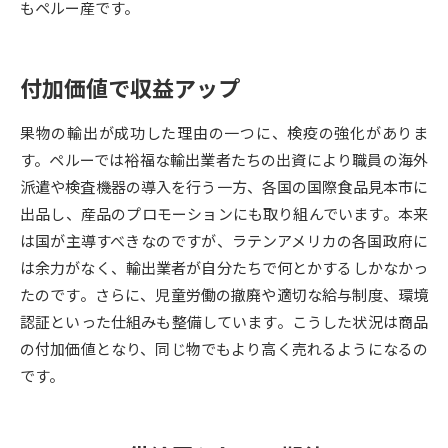
もペルー産です。
データサイエンス特集
奨学金・特待生制度特集
付加価値で収益アップ
デジタルパンフレット
進路の３択
果物の輸出が成功した理由の一つに、検疫の強化がありま
新学年スタート号特集ページ
新学年スタート号特集ページ
す。ペルーでは裕福な輸出業者たちの出資により職員の海外
（高3生用）
（高2生用）
派遣や検査機器の導入を行う一方、各国の国際食品見本市に
SELFBRAND特集ページ
出品し、産品のプロモーションにも取り組んでいます。本来
は国が主導すべきなのですが、ラテンアメリカの各国政府に
オープンキャンパスなどを調べる
は余力がなく、輸出業者が自分たちで何とかするしかなかっ
たのです。さらに、児童労働の撤廃や適切な給与制度、環境
オープンキャンパス検索
実施プログラムから探す
認証といった仕組みも整備しています。こうした状況は商品
の付加価値となり、同じ物でもより高く売れるようになるの
来場型・Web型イベント特集
夢ナビライブ
です。