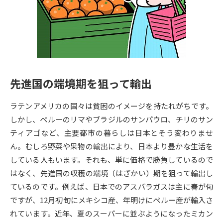
専門学校の資料請求
大学院の資料請求
大学入学共通テスト「受験案
留学・進学関連、塾・予備校
内」の請求
大学入学共通テスト「受験上の
高等学校卒業程度認定試験
配慮案内」の請求
先進国の端境期を狙って輸出
幼稚園教員資格認定試験
小学校教員資格認定試験
ラテンアメリカの国々は貧困のイメージを持たれがちです。
高等学校（情報）教員資格認定
試験
しかし、ペルーのリマやブラジルのサンパウロ、チリのサン
ティアゴなど、主要都市の暮らしは日本とそう変わりませ
ん。むしろ野菜や果物の輸出により、日本より豊かな生活を
大学研究
大学検索
している人もいます。それも、単に価格で勝負しているので
はなく、先進国の収穫の端境（はざかい）期を狙って輸出し
ているのです。例えば、日本でのアスパラガスは主に春が旬
大学で学べる内容や特徴を調べる
ですが、12月初旬にメキシコ産、年明けにペルー産が輸入さ
国際・グローバルに強い大学特
れています。近年、夏のスーパーに並ぶようになったミカン
新増設大学・学部・学科特集
集