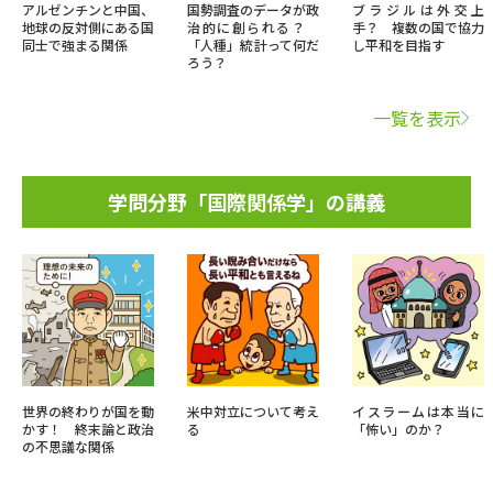
アルゼンチンと中国、
国勢調査のデータが政
ブラジルは外交上
地球の反対側にある国
治的に創られる？
手？ 複数の国で協力
同士で強まる関係
「人種」統計って何だ
し平和を目指す
ろう？
一覧を表示
学問分野「国際関係学」の講義
世界の終わりが国を動
米中対立について考え
イスラームは本当に
かす！ 終末論と政治
る
「怖い」のか？
の不思議な関係