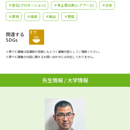
学問のミニ講義「夢ナビ講義」
学問分野解説
＃宣伝(プロモーション)
＃希土類元素(レアアース)
＃日本
＃果物
＃検疫
＃輸出
＃野菜
学問の教科書
夢ナビライブ
ユーザーサポート
関連する
SDGs
Ｑ＆Ａ よくあるご質問
大学進学IDについて
※夢ナビ講義は各講師の見解にもとづく講義内容としてご理解ください。
※夢ナビ講義の内容に関するお問い合わせには対応しておりません。
資料の料金の
受付内容・発送状況の確認
お支払いについて
先生情報 / 大学情報
テレメール
個人情報取扱規定
お支払いサイト
テレメール進学カタログ
特定商取引表記
訂正のご案内