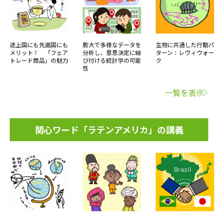
途上国にも先進国にも
膨大で多様なデータを
生物に共通した行動パ
メリット！ 「フェア
分析し、意思決定に結
ターン：レヴィウォー
トレード商品」の魅力
び付ける統計学の可能
ク
性
一覧を表示
関心ワード「ラテンアメリカ」の講義