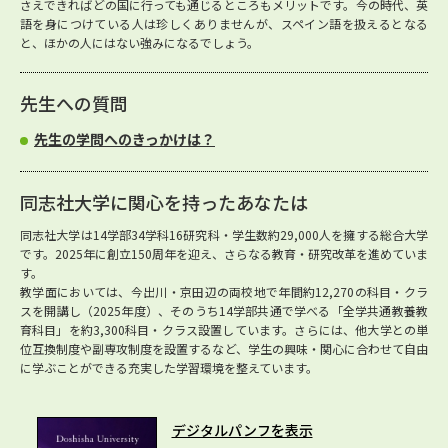
さえできればどの国に行っても通じるところもメリットです。今の時代、英
語を身につけている人は珍しくありませんが、スペイン語を扱えるとなる
と、ほかの人にはない強みになるでしょう。
先生への質問
先生の学問へのきっかけは？
同志社大学に関心を持ったあなたは
同志社大学は14学部34学科16研究科・学生数約29,000人を擁する総合大学
です。2025年に創立150周年を迎え、さらなる教育・研究改革を進めていま
す。
教学面においては、今出川・京田辺の両校地で年間約12,270の科目・クラ
スを開講し（2025年度）、そのうち14学部共通で学べる「全学共通教養教
育科目」を約3,300科目・クラス設置しています。さらには、他大学との単
位互換制度や副専攻制度を設置するなど、学生の興味・関心に合わせて自由
に学ぶことができる充実した学習環境を整えています。
デジタルパンフを表示