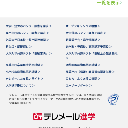
一覧を表示
大学・短大のパンフ・願書を請求 ＞
オープンキャンパス検索 ＞
専門学校のパンフ・願書を請求 ＞
大学院のパンフ・願書を請求 ＞
外国大学日本校・留学関連機関 ＞
新聞奨学会・進学情報誌 ＞
新生活・部屋探し ＞
進学塾・予備校、高卒認定予備校 ＞
大学入学共通テスト「受験案内」 ＞
大学入学共通テスト「受験上の配慮案内」
＞
高等学校卒業程度認定試験 ＞
幼稚園教員資格認定試験 ＞
小学校教員資格認定試験 ＞
高等学校（情報）教員資格認定試験 ＞
テレメールお支払いサイト ＞
Ｑ＆Ａ よくあるご質問 ＞
大学進学IDについて ＞
ユーザーサポート ＞
テレメール進学サイトを管理運営する株式会社フロムページは、個人情報を適切
に取り扱う企業としてプライバシーマークの使用を認められた認定事業者です。
登録番号 10860126