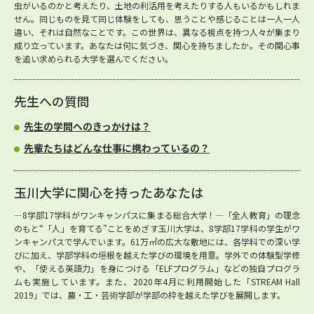
虫がいるのかと考えたり、土地の利活用を考えたりする人もいるかもしれま
せん。同じものを見て同じ体験をしても、思うことや感じることは一人一人
違い、それは自然なことです。この世界は、異なる視点を持つ人々が集まり
成り立っています。あなたは何に気づき、関心を持ちましたか。その関心事
を追い求められる大学を選んでください。
先生への質問
先生の学問へのきっかけは？
先輩たちはどんな仕事に携わっているの？
玉川大学に関心を持ったあなたは
―8学部17学科がワンキャンパスに集まる総合大学！―「全人教育」の理念
のもと“「人」を育てる”ことをめざす玉川大学は、8学部17学科の学生がワ
ンキャンパスで学んでいます。61万㎡の広大な敷地には、各学科での深い学
びに加え、学部学科の垣根を越えた学びの環境を用意。学外での体験型学修
や、「使える英語力」を身につける「ELFプログラム」などの独自プログラ
ムも実施しています。また、2020年4月に利用開始した「STREAM Hall
2019」では、農・工・芸術学部が学部の枠を越えた学びを展開します。