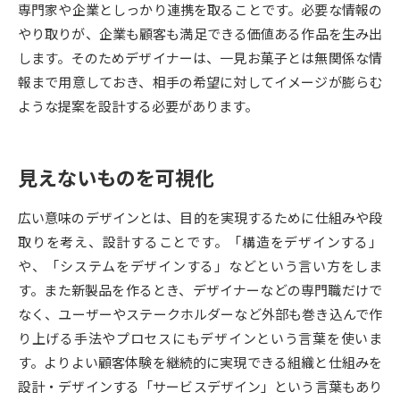
専門家や企業としっかり連携を取ることです。必要な情報の
やり取りが、企業も顧客も満足できる価値ある作品を生み出
データサイエンス特集
奨学金・特待生制度特集
します。そのためデザイナーは、一見お菓子とは無関係な情
報まで用意しておき、相手の希望に対してイメージが膨らむ
デジタルパンフレット
進路の３択
ような提案を設計する必要があります。
新学年スタート号特集ページ
新学年スタート号特集ページ
（高3生用）
（高2生用）
見えないものを可視化
SELFBRAND特集ページ
広い意味のデザインとは、目的を実現するために仕組みや段
オープンキャンパスなどを調べる
取りを考え、設計することです。「構造をデザインする」
や、「システムをデザインする」などという言い方をしま
オープンキャンパス検索
実施プログラムから探す
す。また新製品を作るとき、デザイナーなどの専門職だけで
なく、ユーザーやステークホルダーなど外部も巻き込んで作
来場型・Web型イベント特集
夢ナビライブ
り上げる手法やプロセスにもデザインという言葉を使いま
す。よりよい顧客体験を継続的に実現できる組織と仕組みを
設計・デザインする「サービスデザイン」という言葉もあり