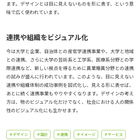
受験準備
資料検索
ます。デザインとは目に見えないものを形に表す、という意
味で広く使われています。
志望校・出願校を調べる
連携や組織をビジュアル化
併願校選び
受験スケジュールを立てよう
今は大学と企業、自治体との産官学連携事業や、大学と地域
先輩が入学を決めた理由
テレメール全国一斉進学調査
との連携、さらに大学の芸術系と工学系、医療系分野との学
際連携など、新しい視点を得るために異業種異分野との連携
新生活お役立ちガイド
の試みが盛んに行われています。このような、目に見えない
連携や組織体制の成功事例を図式化し、見える形に表せば、
あとに続く連携事業もやりやすくなります。デザインの考え
学問発見
学問検索
方は、物のビジュアル化だけでなく、社会における人の関係
性のビジュアル化にも生かせます。
大学で学びたい学問発見
＃デザイン
＃設計
＃連携
＃イメージ
＃サービス