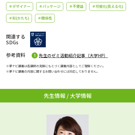
学問のミニ講義「夢ナビ講義」
学問分野解説
＃デザイナー
＃パッケージ
＃不便益
＃可視化(見える化)
＃形(かたち)
＃関係性
学問の教科書
夢ナビライブ
ユーザーサポート
関連する
SDGs
Ｑ＆Ａ よくあるご質問
大学進学IDについて
参考資料
先生のゼミ活動紹介記事（大学HP）
資料の料金の
※夢ナビ講義は各講師の見解にもとづく講義内容としてご理解ください。
受付内容・発送状況の確認
お支払いについて
※夢ナビ講義の内容に関するお問い合わせには対応しておりません。
テレメール
個人情報取扱規定
お支払いサイト
先生情報 / 大学情報
テレメール進学カタログ
特定商取引表記
訂正のご案内