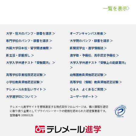
一覧を表示
大学・短大のパンフ・願書を請求 ＞
オープンキャンパス検索 ＞
専門学校のパンフ・願書を請求 ＞
大学院のパンフ・願書を請求 ＞
外国大学日本校・留学関連機関 ＞
新聞奨学会・進学情報誌 ＞
新生活・部屋探し ＞
進学塾・予備校、高卒認定予備校 ＞
大学入学共通テスト「受験案内」 ＞
大学入学共通テスト「受験上の配慮案内」
＞
高等学校卒業程度認定試験 ＞
幼稚園教員資格認定試験 ＞
小学校教員資格認定試験 ＞
高等学校（情報）教員資格認定試験 ＞
テレメールお支払いサイト ＞
Ｑ＆Ａ よくあるご質問 ＞
大学進学IDについて ＞
ユーザーサポート ＞
テレメール進学サイトを管理運営する株式会社フロムページは、個人情報を適切
に取り扱う企業としてプライバシーマークの使用を認められた認定事業者です。
登録番号 10860126