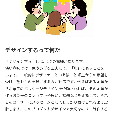
専門学校の資料請求
大学院の資料請求
大学入学共通テスト「受験案
留学・進学関連、塾・予備校
内」の請求
大学入学共通テスト「受験上の
高等学校卒業程度認定試験
配慮案内」の請求
幼稚園教員資格認定試験
小学校教員資格認定試験
デザインするって何だ
高等学校（情報）教員資格認定
試験
「デザインする」とは、2つの意味があります。
狭い意味では、色や造形を工夫して、「形」に表すことを言
います。一般的にデザイナーといえば、依頼主からの希望を
大学研究
大学検索
受け、望むものを形にするのが仕事です。例えばある企業か
らお菓子のパッケージデザインを依頼されれば、その企業が
作るお菓子のコンセプトや思い、課題などを確認して、それ
大学で学べる内容や特徴を調べる
らをユーザーにメッセージとしてしっかり届けられるよう設
国際・グローバルに強い大学特
計します。このプロダクトデザインで大切なのは、制作する
新増設大学・学部・学科特集
集