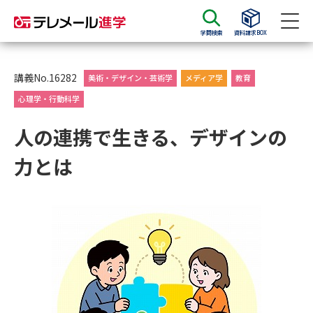
学問検索
資料請求BOX
資料請求
資料検索
講義No.16282
美術・デザイン・芸術学
メディア学
教育
心理学・行動科学
大学・短大の資料種類から請求
人の連携で生きる、デザインの
力とは
大学パンフ
学部・学科パンフ
総合型選抜・学校推薦型選抜 募
大学入学共通テスト利用選抜の
集要項＆願書
募集要項＆願書
過去問題集
大学・短大以外の資料から請求