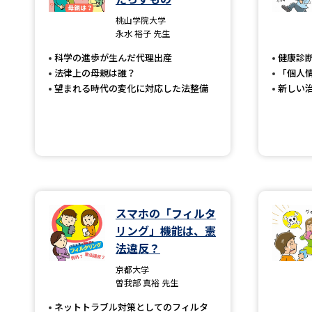
桃山学院大学
永水 裕子 先生
科学の進歩が生んだ代理出産
健康診
法律上の母親は誰？
「個人
望まれる時代の変化に対応した法整備
新しい
スマホの「フィルタ
リング」機能は、憲
法違反？
京都大学
曽我部 真裕 先生
ネットトラブル対策としてのフィルタ