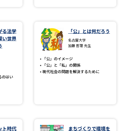
学問検索
がる法学
「公」とは何だろう
深い世界
名古屋大学
う
加藤 哲理 先生
野解説
学問の教科書
夢ナビライブ
「公」のイメージ
「公」と「私」の関係
現代社会の問題を解決するために
るのはい
いて
このサイトについて
・発送状況の確認
テレメール
お支払いサイト
問合せ先
テレメール進学カタログ
訂正のご案内
ット時代
まちづくりで環境を