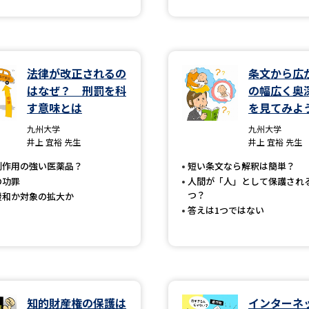
学問発見
法律が改正されるの
条文から広
大学で学びたい学問発見
はなぜ？ 刑罰を科
の幅広く奥
す意味とは
を見てみよ
学問のミニ講義「夢ナビ講義」
学問分
九州大学
九州大学
井上 宜裕 先生
井上 宜裕 先生
副作用の強い医薬品？
短い条文なら解釈は簡単？
ユーザーサポート
の功罪
人間が「人」として保護され
つ？
緩和か対象の拡大か
答えは1つではない
Ｑ＆Ａ よくあるご質問
大学進学IDにつ
資料の料金の
お支払いについて
受付内容
個人情報取扱規定
特定商取引表記
お
受験情報リンク
知的財産権の保護は
インターネ