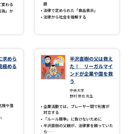
題
て変わる
法律で定められた「食品表示」
行為」か
法律から社会を理解する
べる
ムから探す
ライブ
に求めら
半沢直樹の父は救え
見極める
た！ リーガルマイ
ンドが企業や国を救
資料検索
う
中央大学
野村 修也 先生
危険や落
企業活動では、プレーヤー間で利害が
う
先輩が入学を決めた理由
対立する
い
「ルール競争」に負けないために
役立ちガイド
半沢直樹の父親が、法律家を頼っていた
ら……