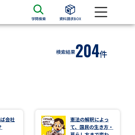
学問検索
資料請求BOX
資料検索
204
検索結果
件
求
願書
＆願書
過去問題集
求
れば会社
憲法の解釈によっ
？
て、国民の生き方・
留学・進学関連、塾・予備校
暮らし方まで変わ