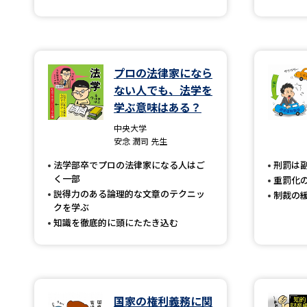
プロの法律家になら
ない人でも、法学を
学ぶ意味はある？
中央大学
安念 潤司 先生
法学部卒でプロの法律家になる人はご
刑罰は
く一部
重罰化
説得力のある論理的な文章のテクニッ
制裁の
クを学ぶ
知識を徹底的に頭にたたき込む
国家の権利義務に関