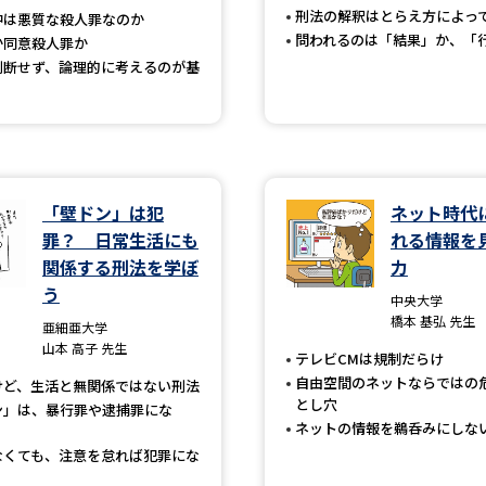
刑法の解釈はとらえ方によっ
中は悪質な殺人罪なのか
SELFBRAND特集ページ
問われるのは「結果」か、「
か同意殺人罪か
判断せず、論理的に考えるのが基
オープンキャンパスなどを調
オープンキャンパス検索
実施プログラ
来場型・Web型イベント特集
夢ナビ
「壁ドン」は犯
ネット時代
罪？ 日常生活にも
れる情報を
関係する刑法を学ぼ
力
受験準備
う
中央大学
橋本 基弘 先生
亜細亜大学
山本 高子 先生
志望校・出願校を調べる
テレビCMは規制だらけ
自由空間のネットならではの
けど、生活と無関係ではない刑法
とし穴
併願校選び
受験スケジュールを立てよ
ン」は、暴行罪や逮捕罪にな
ネットの情報を鵜呑みにしな
テレメール全国一斉進学調査
新生活お
なくても、注意を怠れば犯罪にな