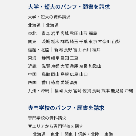
大学・短大のパンフ・願書を請求
大学・短大の資料請求
北海道
北海道
東北
青森
岩手
宮城
秋田
山形
福島
関東
茨城
栃木
群馬
埼玉
千葉
東京
神奈川
山梨
信越・北陸
新潟
長野
富山
石川
福井
東海
静岡
岐阜
愛知
三重
近畿
滋賀
京都
大阪
兵庫
奈良
和歌山
中国
鳥取
岡山
島根
広島
山口
四国
香川
徳島
愛媛
高知
九州・沖縄
福岡
大分
宮崎
佐賀
長崎
熊本
鹿児島
沖縄
専門学校のパンフ・願書を請求
専門学校の資料請求
▼エリアから専門学校を探す
北海道
東北
関東
信越・北陸
東海