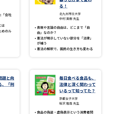
る！
」の請求
高等学校卒業程度認定試験
北九州市立大学
た「会社
中村 英樹 先生
格認定試験
とは
表現や言論の自由は、どこまで「自
ためのル
由」なのか？
憲法が明示していない部分を「法律」
が補う
憲法の解釈で、国民の生き方も変わる
大学検索
べる
問題と向
毎日食べる食品も、
ローバルに強い大学特集
る、「刑
法律と深く関わって
いるって知ってた？
制度特集
デジタルパンフレット
京都女子大学
ジ（高3生用）
桜沢 隆哉 先生
）
食品の偽装・虚偽表示という消費者問