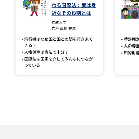
わる国際法：実は身
近なその役割とは
立教大学
岩月 直樹 先生
飛行機はなぜ国と国との間を行き来で
特許権が
きる？
人命尊
人権保障は憲法で十分？
知的財
国際法は国家を介してみんなにつなが
っている