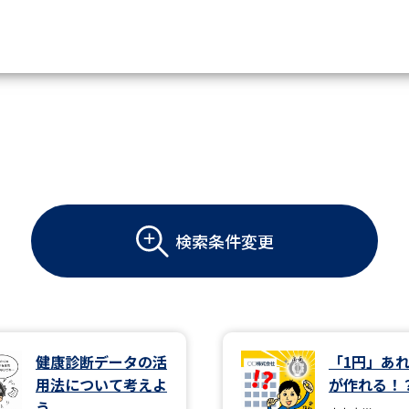
資料請求
大学・短大の資料種類から請
大学パンフ
学部・学科パンフ
検索条件変更
総合型選抜・学校推薦型選抜 募集要項＆
大学入学共通テスト利用選抜の募集要項
大学・短大以外の資料から請
健康診断データの活
「1円」あ
用法について考えよ
が作れる！
専門学校の資料請求
大学院の資料請求
う