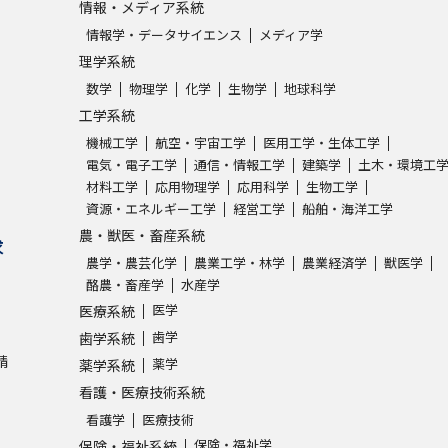
情報・メディア系統
情報学・データサイエンス
メディア学
理学系統
数学
物理学
化学
生物学
地球科学
工学系統
機械工学
航空・宇宙工学
医用工学・生体工学
電気・電子工学
通信・情報工学
建築学
土木・環境工
材料工学
応用物理学
応用科学
生物工学
資源・エネルギー工学
経営工学
船舶・海洋工学
農・獣医・畜産系統
求
農学・農芸化学
農業工学・林学
農業経済学
獣医学
酪農・畜産学
水産学
医学
医療系統
歯学
歯学系統
請
薬学
薬学系統
看護・医療技術系統
看護学
医療技術
保険・福祉学
保険・福祉系統