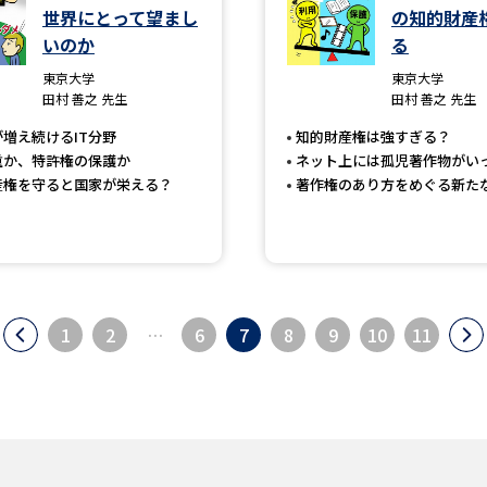
世界にとって望まし
の知的財産
いのか
る
東京大学
東京大学
田村 善之 先生
田村 善之 先生
増え続けるIT分野
知的財産権は強すぎる？
重か、特許権の保護か
ネット上には孤児著作物がい
産権を守ると国家が栄える？
著作権のあり方をめぐる新た
1
2
…
6
7
8
9
10
11