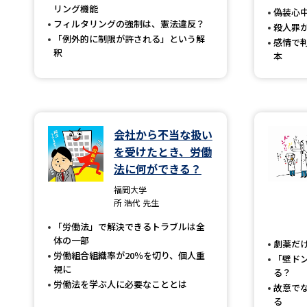
リング機能
偽装心
フィルタリングの強制は、憲法違反？
殺人罪
「例外的に制限が許される」という解
感情で
釈
本
会社から不当な扱い
を受けたとき、労働
法に何ができる？
福岡大学
所 浩代 先生
「労働法」で解決できるトラブルは全
体の一部
劇薬だ
労働組合組織率が20％を切り、個人重
「壁ド
視に
る？
労働法を学ぶ人に必要なこととは
故意で
る