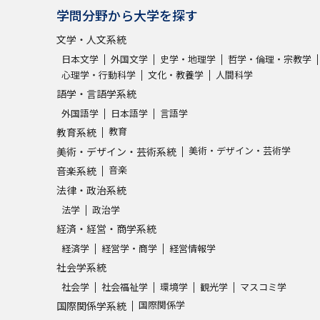
学問分野から大学を探す
文学・人文系統
日本文学
外国文学
史学・地理学
哲学・倫理・宗教学
心理学・行動科学
文化・教養学
人間科学
語学・言語学系統
外国語学
日本語学
言語学
教育
教育系統
美術・デザイン・芸術学
美術・デザイン・芸術系統
音楽
音楽系統
法律・政治系統
法学
政治学
経済・経営・商学系統
経済学
経営学・商学
経営情報学
社会学系統
社会学
社会福祉学
環境学
観光学
マスコミ学
国際関係学
国際関係学系統