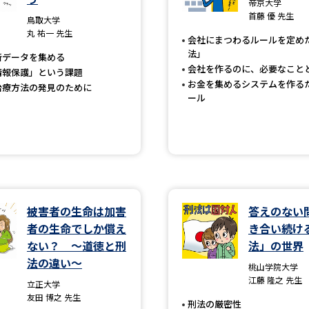
帝京大学
大学入学共通テスト「受験案内」の請求
首藤 優 先生
鳥取大学
大学入学共通テスト「受験上の配慮案内
丸 祐一 先生
会社にまつわるルールを定め
幼稚園教員資格認定試験
小学校教員資
法」
断データを集める
会社を作るのに、必要なこと
情報保護」という課題
高等学校（情報）教員資格認定試験
お金を集めるシステムを作る
治療方法の発見のために
ール
大学研究
大学で学べる内容や特徴を調
被害者の生命は加害
答えのない
新増設大学・学部・学科特集
国際・グ
者の生命でしか償え
き合い続け
ない？ ～道徳と刑
法」の世界
データサイエンス特集
奨学金・特待生
法の違い～
桃山学院大学
進路の３択
新学年スタート号特集ペー
江藤 隆之 先生
立正大学
新学年スタート号特集ページ（高2生用
友田 博之 先生
刑法の厳密性