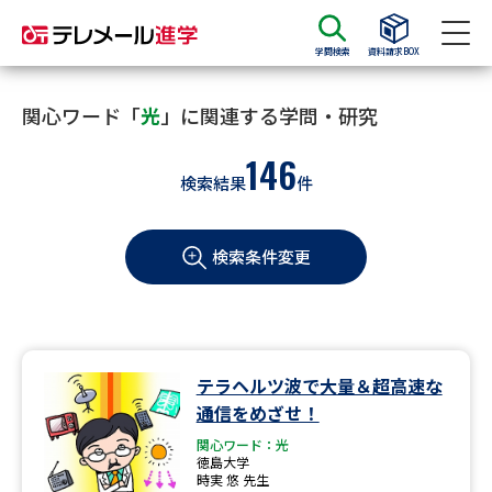
学問検索
資料請求BOX
資料請求
資料検索
関心ワード「
光
」に関連する学問・研究
146
検索結果
件
大学・短大の資料種類から請求
検索条件変更
大学パンフ
学部・学科パンフ
総合型選抜・学校推薦型選抜 募
大学入学共通テスト利用選抜の
集要項＆願書
募集要項＆願書
過去問題集
テラヘルツ波で大量＆超高速な
通信をめざせ！
大学・短大以外の資料から請求
関心ワード：光
徳島大学
時実 悠 先生