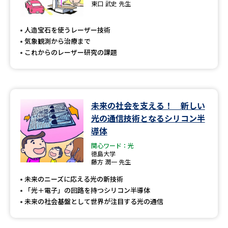
東口 武史 先生
人造宝石を使うレーザー技術
気象観測から治療まで
これからのレーザー研究の課題
未来の社会を支える！ 新しい
光の通信技術となるシリコン半
導体
関心ワード：光
徳島大学
藤方 潤一 先生
未来のニーズに応える光の新技術
「光＋電子」の回路を持つシリコン半導体
未来の社会基盤として世界が注目する光の通信