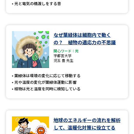
光と電気の橋渡しをする音
なぜ葉緑体は細胞内で動く
の？ 植物の適応力の不思議
関心ワード：光
宇都宮大学
児玉 豊 先生
葉緑体は環境の変化に応じて移動する
光や温度の変化が葉緑体運動に影響
植物は光と温度を同時に検知している
地球のエネルギーの流れを解析
して、温暖化対策に役立てる