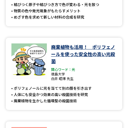
受験準備
資料検索
結びつく原子や結びつき方で色が変わる・光を放つ
物質の色や発光現象がもたらすメリット
めざす色を求めて新しい材料の合成を研究
志望校・出願校を調べる
併願校選び
受験スケジュールを立てよう
廃棄植物も活用！ ポリフェノ
先輩が入学を決めた理由
テレメール全国一斉進学調査
ールを使った安全性の高い光殺
菌
新生活お役立ちガイド
関心ワード：光
徳島大学
白井 昭博 先生
ポリフェノールに光を当てて別の顔を引き出す
学問発見
学問検索
人体にも安全かつ効果の高い殺菌技術を研究
廃棄植物を生かした循環型の殺菌技術
大学で学びたい学問発見