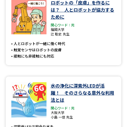
学問のミニ講義「夢ナビ講義」
学問分野解説
ロボットの「皮膚」を作るに
は？ 人とロボットが協力する
ために
学問の教科書
夢ナビライブ
関心ワード：光
福岡大学
ユーザーサポート
辻 聡史 先生
人とロボットが一緒に働く時代
Ｑ＆Ａ よくあるご質問
大学進学IDについて
触覚センサはロボットの皮膚
接触にも非接触にも対応
資料の料金の
受付内容・発送状況の確認
お支払いについて
テレメール
個人情報取扱規定
お支払いサイト
水の浄化に深紫外LEDが活
躍！ そのさらなる意外な利用
テレメール進学カタログ
特定商取引表記
訂正のご案内
法とは
関心ワード：光
大阪大学
小島 一信 先生
深紫外LEDで安全な水を