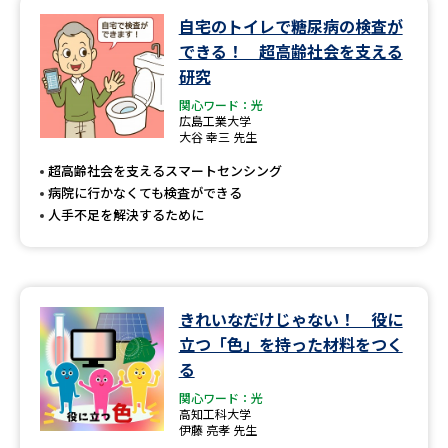
自宅のトイレで糖尿病の検査が
データサイエンス特集
奨学金・特待生制度特集
できる！ 超高齢社会を支える
研究
デジタルパンフレット
進路の３択
関心ワード：光
広島工業大学
大谷 幸三 先生
新学年スタート号特集ページ
新学年スタート号特集ページ
（高3生用）
（高2生用）
超高齢社会を支えるスマートセンシング
病院に行かなくても検査ができる
SELFBRAND特集ページ
人手不足を解決するために
オープンキャンパスなどを調べる
オープンキャンパス検索
実施プログラムから探す
きれいなだけじゃない！ 役に
立つ「色」を持った材料をつく
来場型・Web型イベント特集
夢ナビライブ
る
関心ワード：光
高知工科大学
伊藤 亮孝 先生