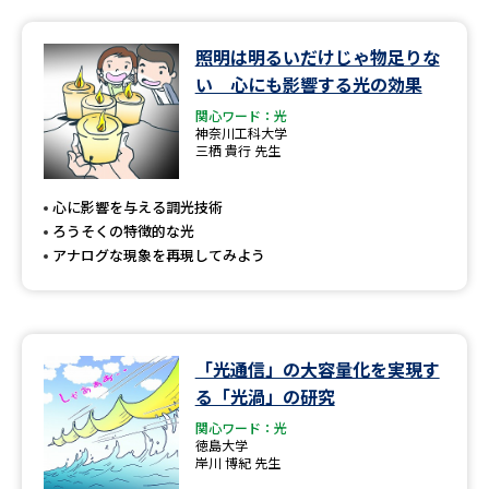
照明は明るいだけじゃ物足りな
い 心にも影響する光の効果
関心ワード：光
神奈川工科大学
三栖 貴行 先生
心に影響を与える調光技術
ろうそくの特徴的な光
アナログな現象を再現してみよう
「光通信」の大容量化を実現す
る「光渦」の研究
関心ワード：光
徳島大学
岸川 博紀 先生