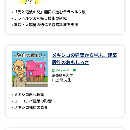
専門学校の資料請求
大学院の資料請求
「光と電波の間」開拓が進むテラヘルツ波
大学入学共通テスト「受験案
留学・進学関連、塾・予備校
テラヘルツ波を扱う技術の研究
内」の請求
高速・大容量の通信で遠隔診療を支援
大学入学共通テスト「受験上の
高等学校卒業程度認定試験
配慮案内」の請求
幼稚園教員資格認定試験
小学校教員資格認定試験
メキシコの建築から学ぶ、建築
設計のおもしろさ
高等学校（情報）教員資格認定
試験
関心ワード：光
京都精華大学
川上 聡 先生
大学研究
大学検索
メキシコ現代建築
ヨーロッパ建築の影響
メキシコ独自の背景
大学で学べる内容や特徴を調べる
国際・グローバルに強い大学特
新増設大学・学部・学科特集
集