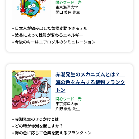
関心ワード：光
東京海洋大学
関口 美保 先生
日本人が編み出した気候変動予測モデル
波長によって性質が変わるエネルギー
今後のキーはエアロゾルのシミュレーション
赤潮発生のメカニズムとは？
海の色を左右する植物プランク
トン
関心ワード：光
東京海洋大学
片野 俊也 先生
赤潮発生のきっかけとは
どの種が赤潮を起こすか？
海の色に応じて色素を変えるプランクトン