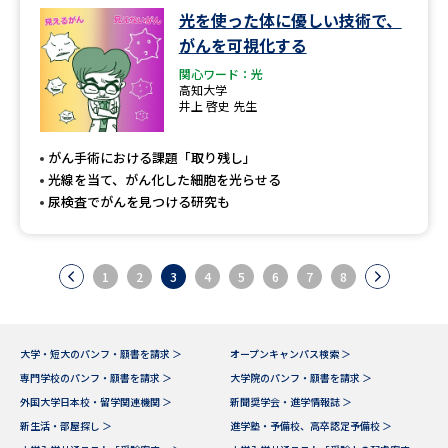
光を使った体に優しい技術で、
がんを可視化する
関心ワード：光
高知大学
井上 啓史 先生
がん手術における課題「取り残し」
光線を当て、がん化した細胞を光らせる
尿検査でがんを見つける研究も
1
2
3
4
5
6
7
8
大学・短大のパンフ・願書を請求 ＞
オープンキャンパス検索 ＞
専門学校のパンフ・願書を請求 ＞
大学院のパンフ・願書を請求 ＞
外国大学日本校・留学関連機関 ＞
新聞奨学会・進学情報誌 ＞
新生活・部屋探し ＞
進学塾・予備校、高卒認定予備校 ＞