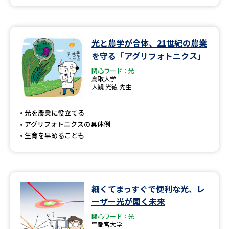
光と農学が合体、21世紀の農業
を守る「アグリフォトニクス」
関心ワード：光
鳥取大学
大観 光徳 先生
光を農業に役立てる
アグリフォトニクスの具体例
生育を早めることも
細くてまっすぐで便利な光、レ
ーザー光が開く未来
関心ワード：光
宇都宮大学