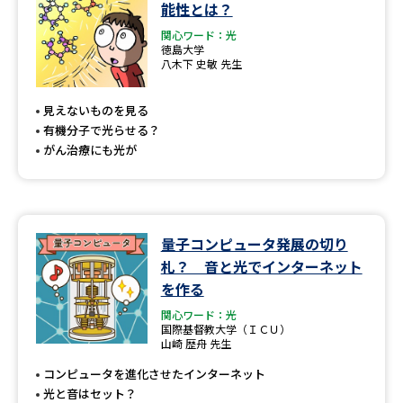
能性とは？
関心ワード：光
徳島大学
八木下 史敏 先生
見えないものを見る
有機分子で光らせる？
がん治療にも光が
量子コンピュータ発展の切り
札？ 音と光でインターネット
を作る
関心ワード：光
国際基督教大学（ＩＣＵ）
山崎 歴舟 先生
コンピュータを進化させたインターネット
光と音はセット？