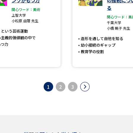
ンツがもつ力
の接続につ
る
関心ワード：美術
上智大学
関心ワード：美
小松原 由理 先生
千葉大学
小橋 暁子 先生
」という芸術運動
心主義的価値観の中で
造形を通して自他を知る
もつ力
幼小接続のギャップ
教育学の役割
1
2
3