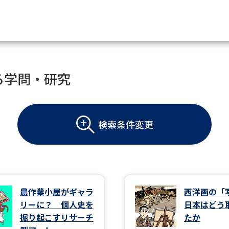
資料請求
る学問・研究
大学・短大の資料種類から請
検索条件変更
大学パンフ
学部・学科パンフ
総合型選抜・学校推薦型選抜 募集要項＆
大学入学共通テスト利用選抜の募集要項
大学・短大以外の資料から請
農作業小屋がギャラ
西洋画の「
リーに？ 個人史を
日本はどう
専門学校の資料請求
大学院の資料請求
掘り起こすリサーチ
たか