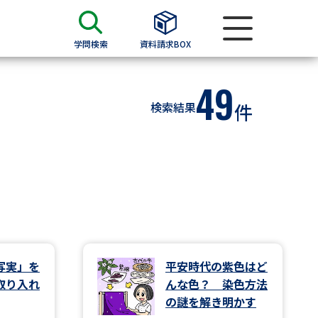
学問検索
資料請求BOX
49
資料検索
検索結果
件
求
願書
＆願書
過去問題集
求
写実」を
平安時代の紫色はど
取り入れ
んな色？ 染色方法
留学・進学関連、塾・予備校
の謎を解き明かす