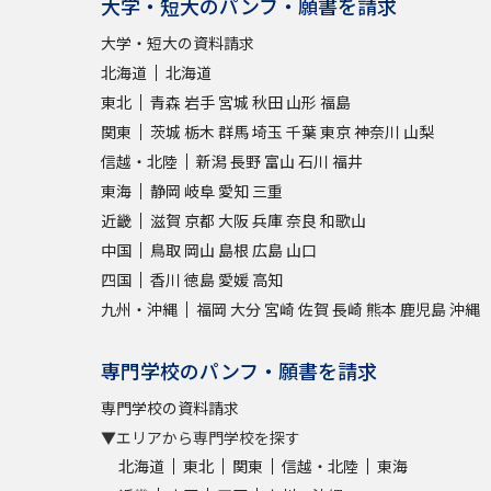
大学・短大のパンフ・願書を請求
大学・短大の資料請求
北海道
北海道
東北
青森
岩手
宮城
秋田
山形
福島
関東
茨城
栃木
群馬
埼玉
千葉
東京
神奈川
山梨
信越・北陸
新潟
長野
富山
石川
福井
東海
静岡
岐阜
愛知
三重
近畿
滋賀
京都
大阪
兵庫
奈良
和歌山
中国
鳥取
岡山
島根
広島
山口
四国
香川
徳島
愛媛
高知
九州・沖縄
福岡
大分
宮崎
佐賀
長崎
熊本
鹿児島
沖縄
専門学校のパンフ・願書を請求
専門学校の資料請求
▼エリアから専門学校を探す
北海道
東北
関東
信越・北陸
東海