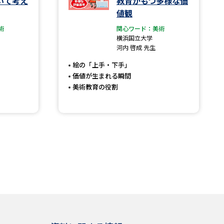
いて考え
教育がもつ多様な価
値観
術
関心ワード：美術
横浜国立大学
河内 啓成 先生
絵の「上手・下手」
価値が生まれる瞬間
美術教育の役割