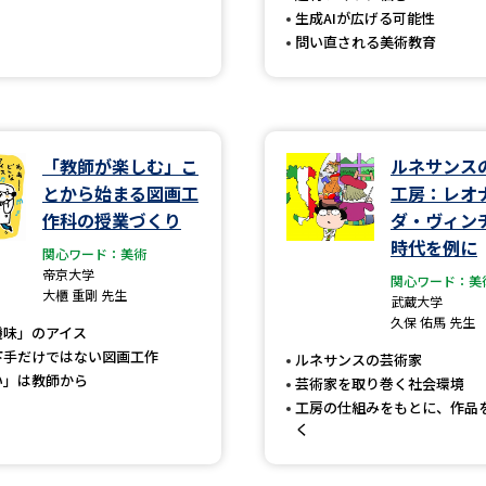
生成AIが広げる可能性
SELFBRAND特集ページ
問い直される美術教育
オープンキャンパスなどを調
オープンキャンパス検索
実施プログラ
「教師が楽しむ」こ
ルネサンス
来場型・Web型イベント特集
夢ナビ
とから始まる図画工
工房：レオ
作科の授業づくり
ダ・ヴィン
時代を例に
関心ワード：美術
受験準備
帝京大学
関心ワード：美
大櫃 重剛 先生
武蔵大学
久保 佑馬 先生
機味」のアイス
志望校・出願校を調べる
下手だけではない図画工作
ルネサンスの芸術家
い」は教師から
芸術家を取り巻く社会環境
併願校選び
受験スケジュールを立てよ
工房の仕組みをもとに、作品
く
テレメール全国一斉進学調査
新生活お