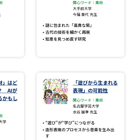
術
関心ワード：美術
大手前大学
」の請求
高等学校卒業程度認定試験
生
今福 章代 先生
格認定試験
謎に包まれた「高貴な紫」
古代の技術を細かく再現
知恵を見つめ直す研究
大学検索
材」はど
「遊びから生まれる
べる
 AIが
表現」の可能性
るかもし
関心ワード：美術
ローバルに強い大学特集
名古屋学芸大学
水谷 誠孝 先生
制度特集
デジタルパンフレット
術
大学
“遊び”が“学び”につながる
ジ（高3生用）
造形表現のプロセスから音楽を生み出
）
す