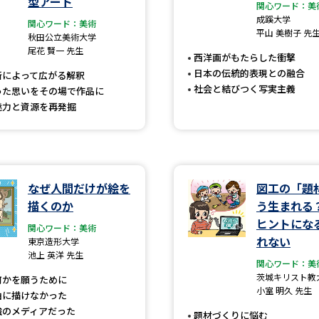
型アート
大学入学共通テスト「受験案内」の請求
関心ワード：美
成蹊大学
関心ワード：美術
大学入学共通テスト「受験上の配慮案内
平山 美樹子 先
秋田公立美術大学
尾花 賢一 先生
幼稚園教員資格認定試験
小学校教員資
西洋画がもたらした衝撃
日本の伝統的表現との融合
所によって広がる解釈
高等学校（情報）教員資格認定試験
社会と結びつく写実主義
った思いをその場で作品に
魅力と資源を再発掘
大学研究
なぜ人間だけが絵を
図工の「題
大学で学べる内容や特徴を調
描くのか
う生まれる？
ヒントにな
関心ワード：美術
新増設大学・学部・学科特集
国際・グ
れない
東京造形大学
池上 英洋 先生
データサイエンス特集
奨学金・特待生
関心ワード：美
茨城キリスト教
何かを願うために
進路の３択
新学年スタート号特集ペー
小室 明久 先生
由に描けなかった
新学年スタート号特集ページ（高2生用
強のメディアだった
題材づくりに悩む