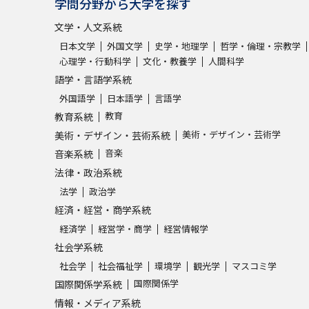
学問分野から大学を探す
文学・人文系統
日本文学
外国文学
史学・地理学
哲学・倫理・宗教学
心理学・行動科学
文化・教養学
人間科学
語学・言語学系統
外国語学
日本語学
言語学
教育
教育系統
美術・デザイン・芸術学
美術・デザイン・芸術系統
音楽
音楽系統
法律・政治系統
法学
政治学
経済・経営・商学系統
経済学
経営学・商学
経営情報学
社会学系統
社会学
社会福祉学
環境学
観光学
マスコミ学
国際関係学
国際関係学系統
情報・メディア系統