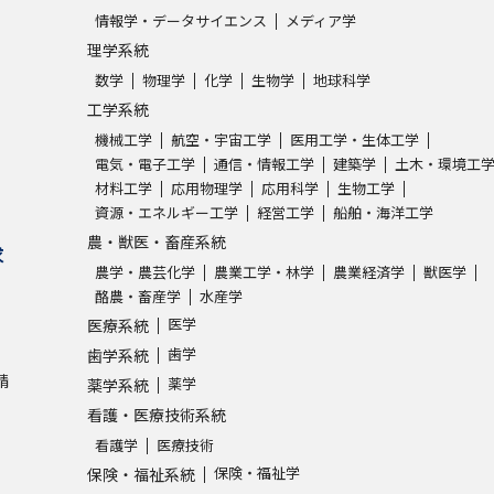
情報学・データサイエンス
メディア学
理学系統
数学
物理学
化学
生物学
地球科学
工学系統
機械工学
航空・宇宙工学
医用工学・生体工学
電気・電子工学
通信・情報工学
建築学
土木・環境工
材料工学
応用物理学
応用科学
生物工学
資源・エネルギー工学
経営工学
船舶・海洋工学
農・獣医・畜産系統
求
農学・農芸化学
農業工学・林学
農業経済学
獣医学
酪農・畜産学
水産学
医学
医療系統
歯学
歯学系統
請
薬学
薬学系統
看護・医療技術系統
看護学
医療技術
保険・福祉学
保険・福祉系統