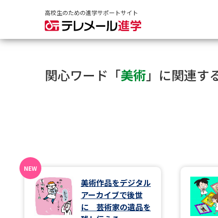
高校生のための進学サポートサイト
関心ワード「
美術
」に関連す
美術作品をデジタル
アーカイブで後世
に 芸術家の遺品を