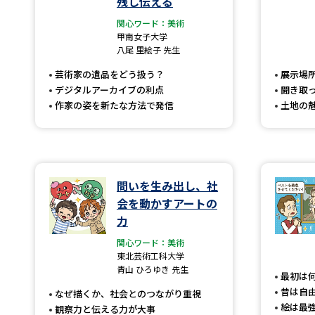
残し伝える
関心ワード：美術
甲南女子大学
八尾 里絵子 先生
芸術家の遺品をどう扱う？
展示場
デジタルアーカイブの利点
聞き取
作家の姿を新たな方法で発信
土地の
問いを生み出し、社
会を動かすアートの
力
関心ワード：美術
東北芸術工科大学
青山 ひろゆき 先生
最初は
昔は自
なぜ描くか、社会とのつながり重視
絵は最
観察力と伝える力が大事