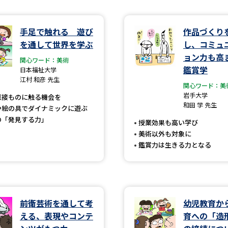
学問発見
手足で触れる 遊び
作品づくり
を通して世界を学ぶ
し、コミュ
ョン力も高
関心ワード：美術
大学で学びたい学問発見
鑑賞学
日本福祉大学
江村 和彦 先生
関心ワード：美
学問のミニ講義「夢ナビ講義」
学問分
岩手大学
直接ものに触る機会を
和田 学 先生
や絵の具でダイナミックに遊ぶ
の「発見する力」
授業効果も高い学び
ユーザーサポート
美術以外も対象に
鑑賞力は生きる力となる
Ｑ＆Ａ よくあるご質問
大学進学IDにつ
資料の料金の
お支払いについて
受付内容
個人情報取扱規定
特定商取引表記
お
前衛芸術を通して考
幼児教育か
える、表現やコンテ
育への「造
受験情報リンク