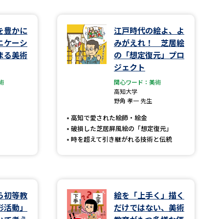
学問検索
を豊かに
江戸時代の絵よ、よ
ニケーシ
みがえれ！ 芝居絵
まる美術
の「想定復元」プロ
ジェクト
術
関心ワード：美術
野解説
学問の教科書
夢ナビライブ
高知大学
野角 孝一 先生
高知で愛された絵師・絵金
破損した芝居屏風絵の「想定復元」
時を超えて引き継がれる技術と伝統
いて
このサイトについて
・発送状況の確認
テレメール
お支払いサイト
問合せ先
テレメール進学カタログ
訂正のご案内
ら初等教
絵を「上手く」描く
形活動」
だけではない、美術