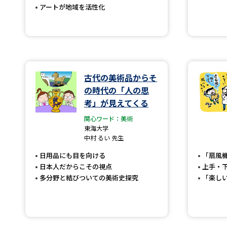
アートが地域を活性化
古代の美術品からそ
の時代の「人の思
考」が見えてくる
関心ワード：美術
東海大学
中村 るい 先生
日用品にも目を向ける
「扇風
日本人だからこその視点
上手・
多分野と結びついての美術史探究
「楽し