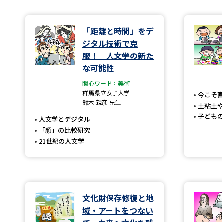
「距離と時間」をデ
ジタル技術で克
服！ 人文学の新た
な可能性
関心ワード：美術
群馬県立女子大学
今こそ
鈴木 親彦 先生
土粘土
子ども
人文学とデジタル
「顔」の比較研究
21世紀の人文学
文化財保存修復と地
域・アートをつない