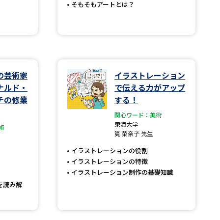
そもそもアートとは？
べる
ムから探す
の芸術家
イラストレーション
ライブ
ナルド・
で伝える力がアップ
チの修業
する！
関心ワード：美術
資料検索
東海大学
術
筧 菜奈子 先生
イラストレーションの役割
イラストレーションの特徴
イラストレーション制作の基礎知識
う
先輩が入学を決めた理由
を読み解
役立ちガイド