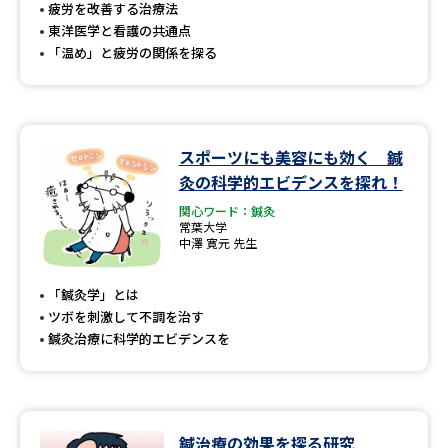
受験準備
資料検索
疲労を改善する治療法
東洋医学と看護の共通点
「温め」と疲労の関係を探る
志望校・出願校を調べる
併願校選び
受験スケジュールを立てよう
スポーツにも美容にも効く 鍼
灸の科学的エビデンスを探れ！
先輩が入学を決めた理由
テレメール全国一斉進学調査
関心ワード：鍼灸
常葉大学
新生活お役立ちガイド
中澤 寛元 先生
「鍼灸学」とは
ツボを刺激して不調を治す
学問発見
学問検索
鍼灸治療に科学的エビデンスを
大学で学びたい学問発見
鍼治療の効果を探る研究