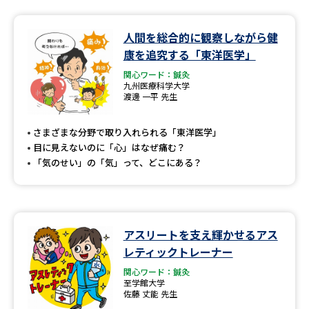
人間を総合的に観察しながら健
康を追究する「東洋医学」
関心ワード：鍼灸
九州医療科学大学
渡邊 一平 先生
さまざまな分野で取り入れられる「東洋医学」
目に見えないのに「心」はなぜ痛む？
「気のせい」の「気」って、どこにある？
アスリートを支え輝かせるアス
レティックトレーナー
関心ワード：鍼灸
至学館大学
佐藤 丈能 先生