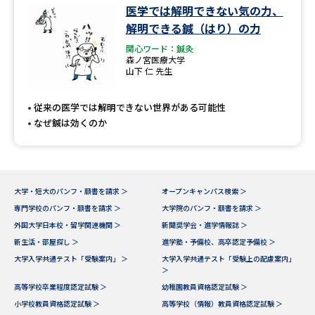
医学では解明できない気の力、
解明できる鍼（はり）の力
関心ワード：鍼灸
森ノ宮医療大学
山下 仁 先生
従来の医学では解明できない世界がある可能性
なぜ鍼は効くのか
大学・短大のパンフ・願書を請求 ＞
オープンキャンパス検索 ＞
専門学校のパンフ・願書を請求 ＞
大学院のパンフ・願書を請求 ＞
外国大学日本校・留学関連機関 ＞
新聞奨学会・進学情報誌 ＞
新生活・部屋探し ＞
進学塾・予備校、高卒認定予備校 ＞
大学入学共通テスト「受験案内」 ＞
大学入学共通テスト「受験上の配慮案内」
＞
高等学校卒業程度認定試験 ＞
幼稚園教員資格認定試験 ＞
小学校教員資格認定試験 ＞
高等学校（情報）教員資格認定試験 ＞