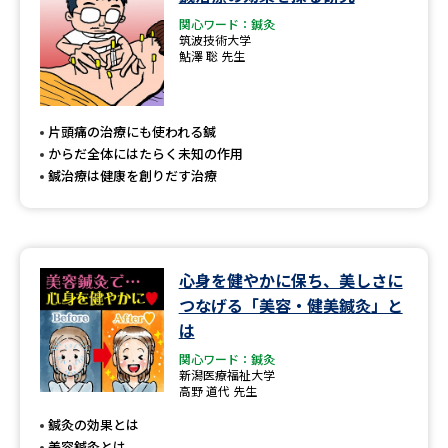
学問のミニ講義「夢ナビ講義」
学問分野解説
関心ワード：鍼灸
筑波技術大学
鮎澤 聡 先生
学問の教科書
夢ナビライブ
ユーザーサポート
片頭痛の治療にも使われる鍼
からだ全体にはたらく未知の作用
Ｑ＆Ａ よくあるご質問
大学進学IDについて
鍼治療は健康を創りだす治療
資料の料金の
受付内容・発送状況の確認
お支払いについて
テレメール
心身を健やかに保ち、美しさに
個人情報取扱規定
お支払いサイト
つなげる「美容・健美鍼灸」と
は
テレメール進学カタログ
特定商取引表記
訂正のご案内
関心ワード：鍼灸
新潟医療福祉大学
高野 道代 先生
鍼灸の効果とは
美容鍼灸とは