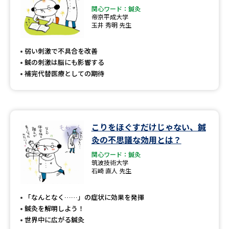
関心ワード：鍼灸
帝京平成大学
玉井 秀明 先生
弱い刺激で不具合を改善
鍼の刺激は脳にも影響する
補完代替医療としての期待
こりをほぐすだけじゃない、鍼
灸の不思議な効用とは？
関心ワード：鍼灸
筑波技術大学
石崎 直人 先生
「なんとなく……」の症状に効果を発揮
鍼灸を解明しよう！
世界中に広がる鍼灸