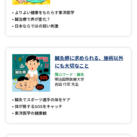
専門学校の資料請求
大学院の資料請求
よりよい健康をもたらす東洋医学
大学入学共通テスト「受験案
留学・進学関連、塾・予備校
鍼治療で声が変化？
内」の請求
日本ならではの弱い刺激
大学入学共通テスト「受験上の
高等学校卒業程度認定試験
配慮案内」の請求
幼稚園教員資格認定試験
小学校教員資格認定試験
鍼灸師に求められる、施術以外
にも大切なこと
高等学校（情報）教員資格認定
試験
関心ワード：鍼灸
明治国際医療大学
吉田 行宏 先生
大学研究
大学検索
鍼灸でスポーツ選手の体をケア
体が発するSOSをキャッチ
東洋医学の健康観
大学で学べる内容や特徴を調べる
国際・グローバルに強い大学特
新増設大学・学部・学科特集
集