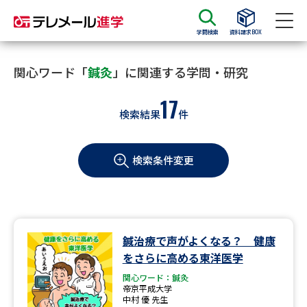
学問検索
資料請求BOX
資料請求
資料検索
関心ワード「
鍼灸
」に関連する学問・研究
17
検索結果
件
大学・短大の資料種類から請求
検索条件変更
大学パンフ
学部・学科パンフ
総合型選抜・学校推薦型選抜 募
大学入学共通テスト利用選抜の
集要項＆願書
募集要項＆願書
過去問題集
鍼治療で声がよくなる？ 健康
をさらに高める東洋医学
大学・短大以外の資料から請求
関心ワード：鍼灸
帝京平成大学
中村 優 先生