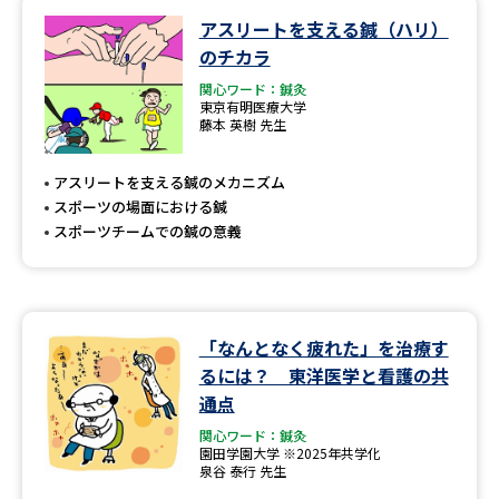
アスリートを支える鍼（ハリ）
データサイエンス特集
奨学金・特待生制度特集
のチカラ
関心ワード：鍼灸
デジタルパンフレット
進路の３択
東京有明医療大学
藤本 英樹 先生
新学年スタート号特集ページ
新学年スタート号特集ページ
（高3生用）
（高2生用）
アスリートを支える鍼のメカニズム
スポーツの場面における鍼
SELFBRAND特集ページ
スポーツチームでの鍼の意義
オープンキャンパスなどを調べる
「なんとなく疲れた」を治療す
オープンキャンパス検索
実施プログラムから探す
るには？ 東洋医学と看護の共
通点
来場型・Web型イベント特集
夢ナビライブ
関心ワード：鍼灸
園田学園大学 ※2025年共学化
泉谷 泰行 先生