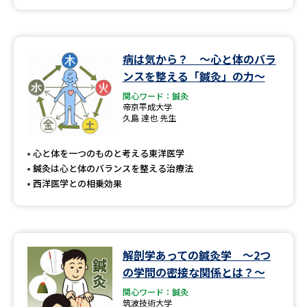
病は気から？ ～心と体のバラ
ンスを整える「鍼灸」の力～
関心ワード：鍼灸
帝京平成大学
久島 達也 先生
心と体を一つのものと考える東洋医学
鍼灸は心と体のバランスを整える治療法
西洋医学との相乗効果
解剖学あっての鍼灸学 ～2つ
の学問の密接な関係とは？～
関心ワード：鍼灸
筑波技術大学