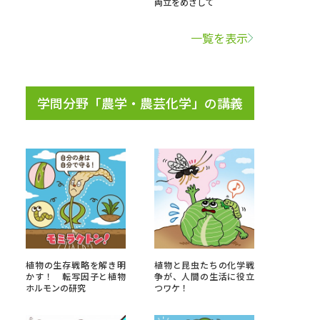
両立をめざして
学問検索
一覧を表示
学問分野「農学・農芸化学」の講義
野解説
学問の教科書
夢ナビライブ
いて
このサイトについて
・発送状況の確認
テレメール
お支払いサイト
植物の生存戦略を解き明
植物と昆虫たちの化学戦
かす！ 転写因子と植物
争が、人間の生活に役立
問合せ先
テレメール進学カタログ
訂正のご案内
ホルモンの研究
つワケ！