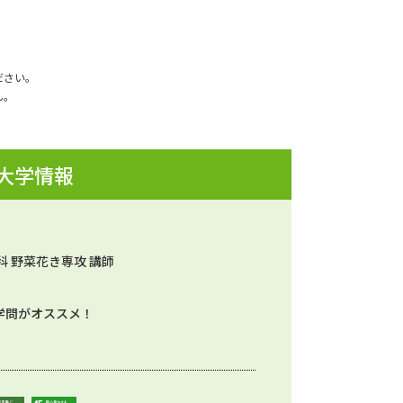
ださい。
ん。
 大学情報
科 野菜花き専攻 講師
学問がオススメ！