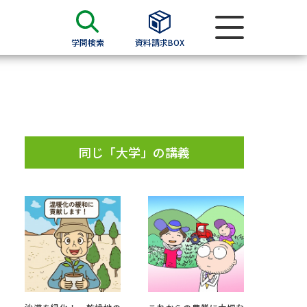
学問検索
資料請求BOX
資料検索
求
同じ「大学」の講義
願書
＆願書
過去問題集
求
留学・進学関連、塾・予備校