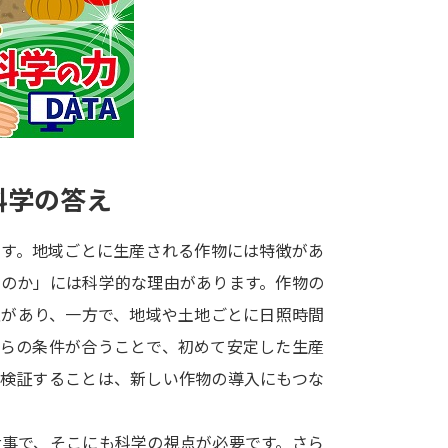
大学入学共通テスト「受験案内」の請求
大学入学共通テスト「受験上の配慮案内
幼稚園教員資格認定試験
小学校教員資
高等学校（情報）教員資格認定試験
科学の答え
大学研究
です。地域ごとに生産される作物には特徴があ
大学で学べる内容や特徴を調
たのか」には科学的な理由があります。作物の
性があり、一方で、地域や土地ごとに日照時間
新増設大学・学部・学科特集
国際・グ
れらの条件が合うことで、初めて安定した生産
データサイエンス特集
奨学金・特待生
に検証することは、新しい作物の導入にもつな
進路の３択
新学年スタート号特集ペー
新学年スタート号特集ページ（高2生用
大事で、そこにも科学の視点が必要です。さら