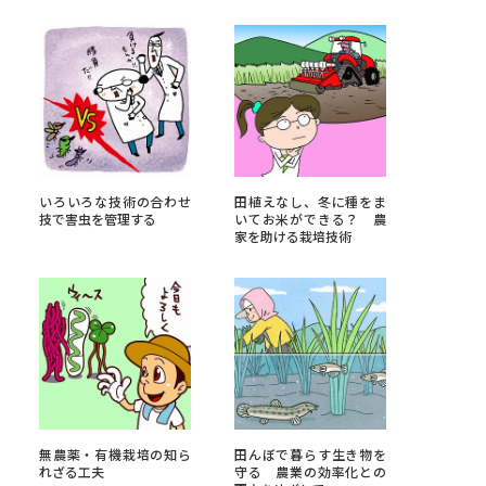
べる
ムから探す
ライブ
いろいろな技術の合わせ
田植えなし、冬に種をま
技で害虫を管理する
いてお米ができる？ 農
家を助ける栽培技術
資料検索
う
先輩が入学を決めた理由
役立ちガイド
無農薬・有機栽培の知ら
田んぼで暮らす生き物を
れざる工夫
守る 農業の効率化との