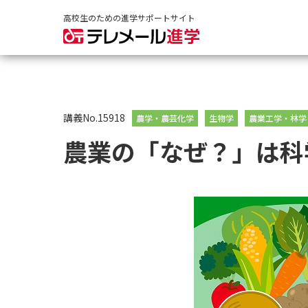
高校生のための進学サポートサイト
講義No.15918
農学・農芸化学
生物学
農業工学・林学
農業の「なぜ？」は科