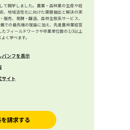
として開学しました。農業・森林業の生産や経
術、地域活性化に向けた課題抽出と解決の実
・販売、発酵・醸造、森林生態系サービス、
講義での最先端の理論に加え、先進農林業経営
したフィールドワークや卒業単位数の1/3以上
スよく学べます。
ルパンフを表示
報
式サイト
料を請求する