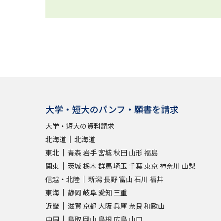
大学・短大のパンフ・願書を請求
大学・短大の資料請求
北海道
北海道
東北
青森
岩手
宮城
秋田
山形
福島
関東
茨城
栃木
群馬
埼玉
千葉
東京
神奈川
山梨
信越・北陸
新潟
長野
富山
石川
福井
東海
静岡
岐阜
愛知
三重
近畿
滋賀
京都
大阪
兵庫
奈良
和歌山
中国
鳥取
岡山
島根
広島
山口