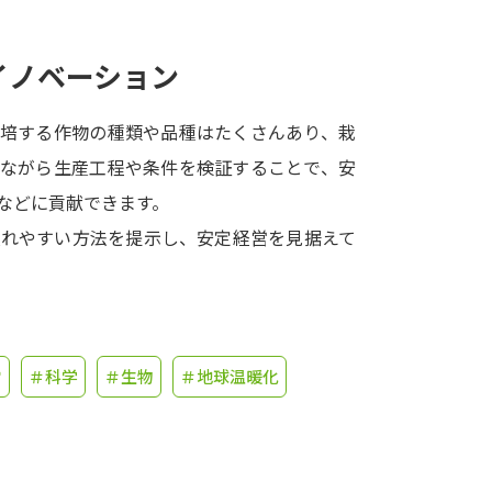
学問発見
イノベーション
栽培する作物の種類や品種はたくさんあり、栽
大学で学びたい学問発見
きながら生産工程や条件を検証することで、安
学問のミニ講義「夢ナビ講義」
学問分
などに貢献できます。
入れやすい方法を提示し、安定経営を見据えて
ユーザーサポート
Ｑ＆Ａ よくあるご質問
大学進学IDにつ
営
＃科学
＃生物
＃地球温暖化
資料の料金の
お支払いについて
受付内容
個人情報取扱規定
特定商取引表記
お
受験情報リンク