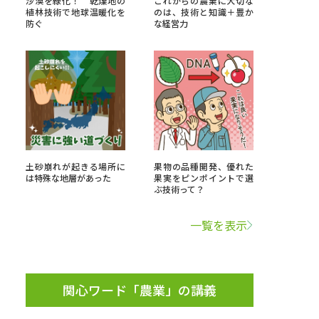
沙漠を緑化！ 乾燥地の
これからの農業に大切な
植林技術で地球温暖化を
のは、技術と知識＋豊か
防ぐ
な経営力
」の請求
高等学校卒業程度認定試験
格認定試験
大学検索
土砂崩れが起きる場所に
果物の品種開発、優れた
は特殊な地層があった
果実をピンポイントで選
ぶ技術って？
べる
一覧を表示
ローバルに強い大学特集
制度特集
デジタルパンフレット
ジ（高3生用）
関心ワード「農業」の講義
）