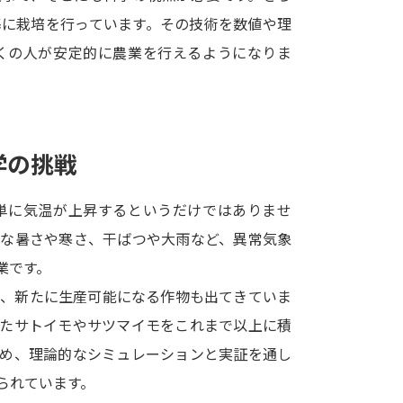
SELFBRAND特集ページ
基に栽培を行っています。その技術を数値や理
くの人が安定的に農業を行えるようになりま
オープンキャンパスなどを調
オープンキャンパス検索
実施プログラ
来場型・Web型イベント特集
夢ナビ
学の挑戦
単に気温が上昇するというだけではありませ
受験準備
端な暑さや寒さ、干ばつや大雨など、異常気象
業です。
志望校・出願校を調べる
方、新たに生産可能になる作物も出てきていま
ったサトイモやサツマイモをこれまで以上に積
併願校選び
受験スケジュールを立てよ
ため、理論的なシミュレーションと実証を通し
テレメール全国一斉進学調査
新生活お
られています。