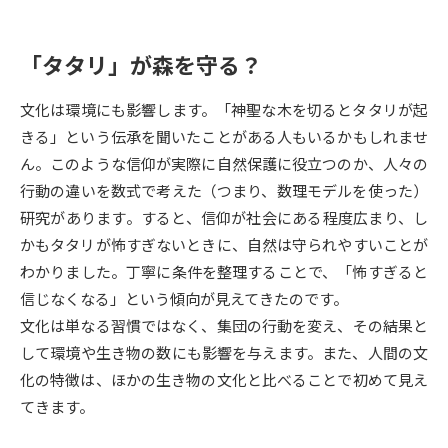
受験準備
資料検索
「タタリ」が森を守る？
志望校・出願校を調べる
文化は環境にも影響します。「神聖な木を切るとタタリが起
併願校選び
受験スケジュールを立てよう
きる」という伝承を聞いたことがある人もいるかもしれませ
ん。このような信仰が実際に自然保護に役立つのか、人々の
先輩が入学を決めた理由
テレメール全国一斉進学調査
行動の違いを数式で考えた（つまり、数理モデルを使った）
研究があります。すると、信仰が社会にある程度広まり、し
新生活お役立ちガイド
かもタタリが怖すぎないときに、自然は守られやすいことが
わかりました。丁寧に条件を整理することで、「怖すぎると
信じなくなる」という傾向が見えてきたのです。
学問発見
学問検索
文化は単なる習慣ではなく、集団の行動を変え、その結果と
して環境や生き物の数にも影響を与えます。また、人間の文
化の特徴は、ほかの生き物の文化と比べることで初めて見え
大学で学びたい学問発見
てきます。