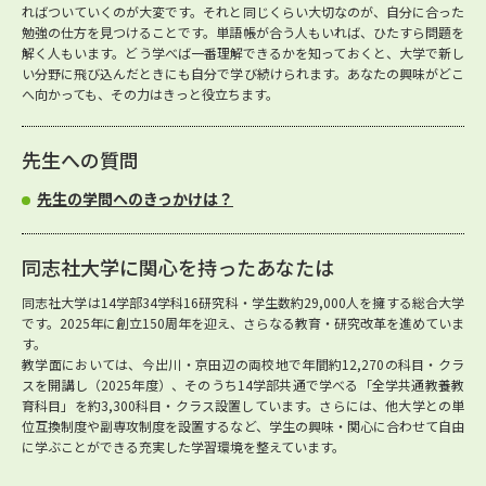
ればついていくのが大変です。それと同じくらい大切なのが、自分に合った
勉強の仕方を見つけることです。単語帳が合う人もいれば、ひたすら問題を
解く人もいます。どう学べば一番理解できるかを知っておくと、大学で新し
い分野に飛び込んだときにも自分で学び続けられます。あなたの興味がどこ
へ向かっても、その力はきっと役立ちます。
先生への質問
先生の学問へのきっかけは？
同志社大学に関心を持ったあなたは
同志社大学は14学部34学科16研究科・学生数約29,000人を擁する総合大学
です。2025年に創立150周年を迎え、さらなる教育・研究改革を進めていま
す。
教学面においては、今出川・京田辺の両校地で年間約12,270の科目・クラ
スを開講し（2025年度）、そのうち14学部共通で学べる「全学共通教養教
育科目」を約3,300科目・クラス設置しています。さらには、他大学との単
位互換制度や副専攻制度を設置するなど、学生の興味・関心に合わせて自由
に学ぶことができる充実した学習環境を整えています。