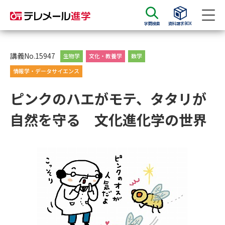
学問検索
資料請求BOX
資料請求
資料検索
講義No.15947
生物学
文化・教養学
数学
情報学・データサイエンス
大学・短大の資料種類から請求
ピンクのハエがモテ、タタリが
自然を守る 文化進化学の世界
大学パンフ
学部・学科パンフ
総合型選抜・学校推薦型選抜 募
大学入学共通テスト利用選抜の
集要項＆願書
募集要項＆願書
過去問題集
大学・短大以外の資料から請求