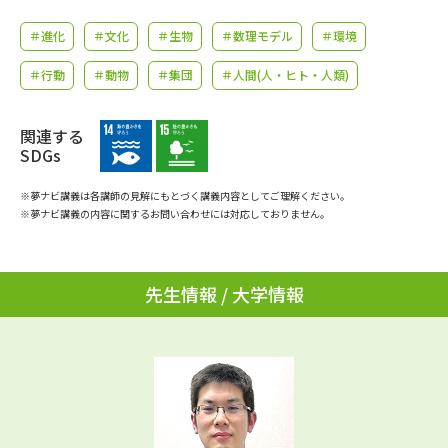
学問のミニ講義「夢ナビ講義」
学問分野解説
＃進化
＃文化
＃生物
＃数理モデル
＃環境
学問の教科書
夢ナビライブ
＃行動
＃動物
＃集団
＃人間(人・ヒト・人類)
ユーザーサポート
関連する
SDGs
Ｑ＆Ａ よくあるご質問
大学進学IDについて
※夢ナビ講義は各講師の見解にもとづく講義内容としてご理解ください。
※夢ナビ講義の内容に関するお問い合わせには対応しておりません。
資料の料金の
受付内容・発送状況の確認
お支払いについて
テレメール
個人情報取扱規定
お支払いサイト
先生情報 / 大学情報
テレメール進学カタログ
特定商取引表記
訂正のご案内