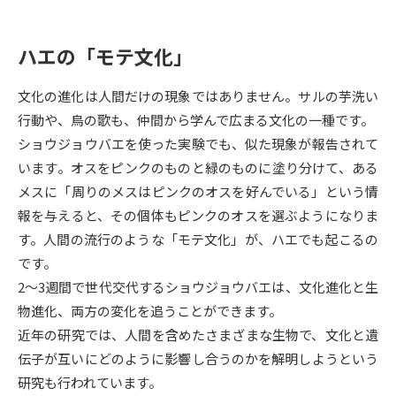
データサイエンス特集
奨学金・特待生制度特集
ハエの「モテ文化」
デジタルパンフレット
進路の３択
文化の進化は人間だけの現象ではありません。サルの芋洗い
行動や、鳥の歌も、仲間から学んで広まる文化の一種です。
新学年スタート号特集ページ
新学年スタート号特集ページ
（高3生用）
（高2生用）
ショウジョウバエを使った実験でも、似た現象が報告されて
います。オスをピンクのものと緑のものに塗り分けて、ある
SELFBRAND特集ページ
メスに「周りのメスはピンクのオスを好んでいる」という情
報を与えると、その個体もピンクのオスを選ぶようになりま
オープンキャンパスなどを調べる
す。人間の流行のような「モテ文化」が、ハエでも起こるの
です。
オープンキャンパス検索
実施プログラムから探す
2～3週間で世代交代するショウジョウバエは、文化進化と生
物進化、両方の変化を追うことができます。
来場型・Web型イベント特集
夢ナビライブ
近年の研究では、人間を含めたさまざまな生物で、文化と遺
伝子が互いにどのように影響し合うのかを解明しようという
研究も行われています。