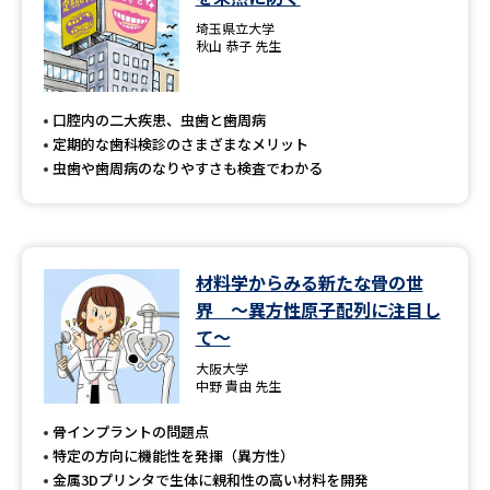
埼玉県立大学
秋山 恭子 先生
口腔内の二大疾患、虫歯と歯周病
定期的な歯科検診のさまざまなメリット
虫歯や歯周病のなりやすさも検査でわかる
材料学からみる新たな骨の世
界 ～異方性原子配列に注目し
て～
大阪大学
中野 貴由 先生
骨インプラントの問題点
特定の方向に機能性を発揮（異方性）
金属3Dプリンタで生体に親和性の高い材料を開発