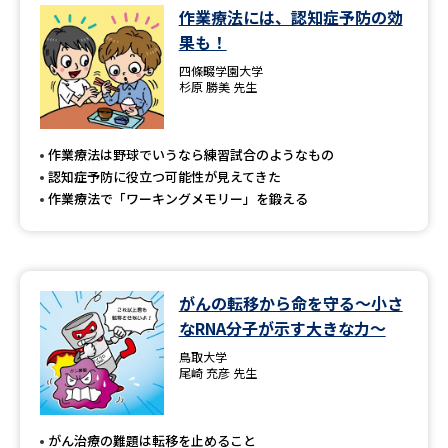
作業療法には、認知症予防の効
果も！
四條畷学園大学
杉原 勝美 先生
作業療法は野球でいうなら練習試合のようなもの
認知症予防に役立つ可能性が見えてきた
作業療法で「ワーキングメモリー」を鍛える
がんの転移から命を守る～小さ
なRNA分子が示す大きな力～
鳥取大学
尾崎 充彦 先生
がん治療の難題は転移を止めること