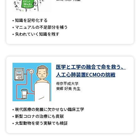
専門学校の資料請求
大学院の資料請求
大学入学共通テスト「受験案
留学・進学関連、塾・予備校
知識を記号化する
内」の請求
マニュアルの不足部分を補う
大学入学共通テスト「受験上の
失われていく知識を残す
高等学校卒業程度認定試験
配慮案内」の請求
幼稚園教員資格認定試験
小学校教員資格認定試験
医学と工学の融合で命を救う、
高等学校（情報）教員資格認定
試験
人工心肺装置ECMOの挑戦
帝京平成大学
東郷 好美 先生
大学研究
大学検索
現代医療の発展に欠かせない臨床工学
新型コロナの治療にも貢献
大学で学べる内容や特徴を調べる
大型動物を使う実験でも検証
国際・グローバルに強い大学特
新増設大学・学部・学科特集
集