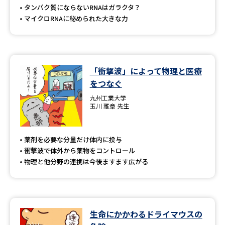
タンパク質にならないRNAはガラクタ？
マイクロRNAに秘められた大きな力
「衝撃波」によって物理と医療
をつなぐ
九州工業大学
玉川 雅章 先生
薬剤を必要な分量だけ体内に投与
衝撃波で体外から薬物をコントロール
物理と他分野の連携は今後ますます広がる
生命にかかわるドライマウスの