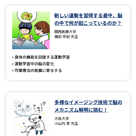
データサイエンス特集
奨学金・特待生制度特集
新しい運動を習得する最中、脳
の中で何が起こっているのか？
デジタルパンフレット
進路の３択
関西医療大学
備前 宏紀 先生
新学年スタート号特集ページ
新学年スタート号特集ページ
（高3生用）
（高2生用）
身体の機能を回復する運動学習
SELFBRAND特集ページ
運動学習中の脳の変化
作業療法の発展に寄与する
オープンキャンパスなどを調べる
オープンキャンパス検索
実施プログラムから探す
多様なイメージング技術で脳の
メカニズム解明に挑む！
来場型・Web型イベント特集
夢ナビライブ
大阪大学
小山内 実 先生