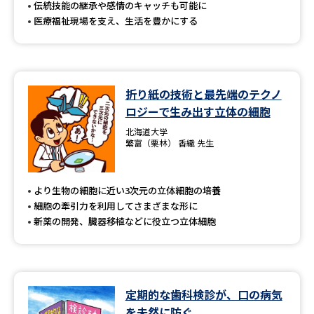
伝統技能の継承や感情のキャッチも可能に
医療福祉現場を支え、生活を豊かにする
折り紙の技術と最先端のテクノ
ロジーで生み出す立体の細胞
北海道大学
繁富（栗林） 香織 先生
より生物の細胞に近い3次元の立体細胞の培養
細胞の牽引力を利用してさまざまな形に
新薬の開発、臓器移植などに役立つ立体細胞
定期的な歯科検診が、口の病気
を未然に防ぐ