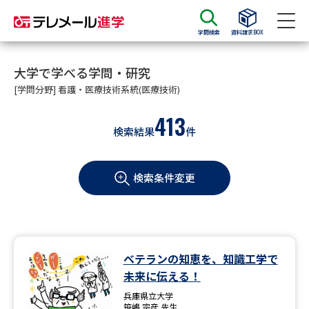
学問検索
資料請求BOX
資料請求
資料検索
大学で学べる学問・研究
[学問分野] 看護・医療技術系統(医療技術)
413
大学・短大の資料種類から請求
検索結果
件
大学パンフ
学部・学科パンフ
検索条件変更
総合型選抜・学校推薦型選抜 募
大学入学共通テスト利用選抜の
集要項＆願書
募集要項＆願書
過去問題集
ベテランの知恵を、知識工学で
大学・短大以外の資料から請求
未来に伝える！
兵庫県立大学
笹嶋 宗彦 先生