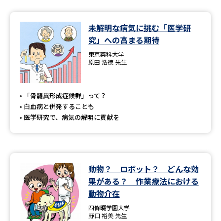
未解明な病気に挑む「医学研
究」への高まる期待
東京薬科大学
原田 浩徳 先生
「骨髄異形成症候群」って？
白血病と併発することも
医学研究で、病気の解明に貢献を
動物？ ロボット？ どんな効
果がある？ 作業療法における
動物介在
四條畷学園大学
野口 裕美 先生