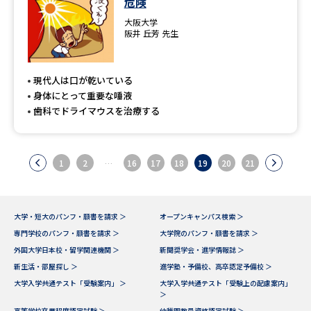
危険
大阪大学
阪井 丘芳 先生
現代人は口が乾いている
身体にとって重要な唾液
歯科でドライマウスを治療する
1
2
…
16
17
18
19
20
21
大学・短大のパンフ・願書を請求 ＞
オープンキャンパス検索 ＞
専門学校のパンフ・願書を請求 ＞
大学院のパンフ・願書を請求 ＞
外国大学日本校・留学関連機関 ＞
新聞奨学会・進学情報誌 ＞
新生活・部屋探し ＞
進学塾・予備校、高卒認定予備校 ＞
大学入学共通テスト「受験案内」 ＞
大学入学共通テスト「受験上の配慮案内」
＞
高等学校卒業程度認定試験 ＞
幼稚園教員資格認定試験 ＞