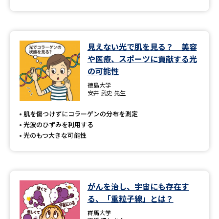
見えない光で肌を見る？ 美容
や医療、スポーツに貢献する光
の可能性
徳島大学
安井 武史 先生
肌を傷つけずにコラーゲンの分布を測定
光波のひずみを利用する
光のもつ大きな可能性
がんを治し、宇宙にも存在す
る、「重粒子線」とは？
群馬大学