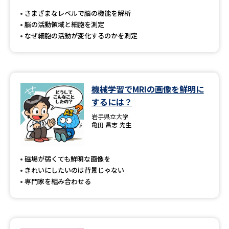
受験準備
資料検索
さまざまなレベルで脳の機能を解析
脳の活動領域と細胞を測定
なぜ細胞の活動が変化するのかを測定
志望校・出願校を調べる
併願校選び
受験スケジュールを立てよう
機械学習でMRIの画像を鮮明に
先輩が入学を決めた理由
テレメール全国一斉進学調査
するには？
岩手県立大学
新生活お役立ちガイド
亀田 昌志 先生
磁場が弱くても鮮明な画像を
学問発見
学問検索
きれいにしたいのは背景じゃない
専門家を組み合わせる
大学で学びたい学問発見