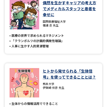
学問のミニ講義「夢ナビ講義」
学問分野解説
偶然を生かすキャリアの考え方
でメディカルスタッフと患者を
幸せに
学問の教科書
夢ナビライブ
国際医療福祉大学
篠浦 丞 先生
ユーザーサポート
医療の世界で求められるマネジメント
「クランボルツの計画的偶発性理論」
Ｑ＆Ａ よくあるご質問
大学進学IDについて
人事に生かす人的資源管理
資料の料金の
受付内容・発送状況の確認
お支払いについて
テレメール
個人情報取扱規定
お支払いサイト
ヒトから発せられる「生体信
号」を使ってできることとは？
テレメール進学カタログ
特定商取引表記
訂正のご案内
熊本大学
伊賀崎 伴彦 先生
生体からの情報活用でできること