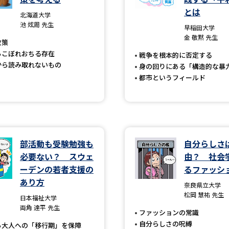
大学入学共通テスト「受験案内」の請求
とは
北海道大学
大学入学共通テスト「受験上の配慮案内
池 炫周 先生
早稲田大学
金 敬黙 先生
幼稚園教員資格認定試験
小学校教員資
政策
らこぼれおちる存在
戦争を根本的に否定する
高等学校（情報）教員資格認定試験
から読み取れないもの
身の回りにある「構造的な暴
都市というフィールド
大学研究
大学で学べる内容や特徴を調
部活動も受験勉強も
自分らしさ
必要ない？ スウェ
由？ 社会
新増設大学・学部・学科特集
国際・グ
ーデンの若者支援の
るファッシ
あり方
データサイエンス特集
奨学金・特待生
奈良県立大学
松岡 慧祐 先生
日本福祉大学
進路の３択
新学年スタート号特集ペー
両角 達平 先生
ファッションの常識
新学年スタート号特集ページ（高2生用
自分らしさの呪縛
ら大人への「移行期」を保障