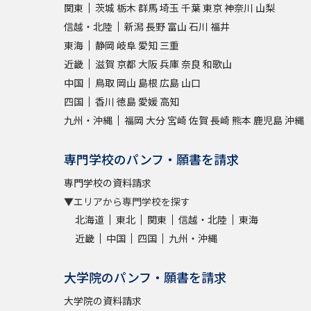
関東
茨城
栃木
群馬
埼玉
千葉
東京
神奈川
山梨
信越・北陸
新潟
長野
富山
石川
福井
東海
静岡
岐阜
愛知
三重
近畿
滋賀
京都
大阪
兵庫
奈良
和歌山
中国
鳥取
岡山
島根
広島
山口
四国
香川
徳島
愛媛
高知
九州・沖縄
福岡
大分
宮崎
佐賀
長崎
熊本
鹿児島
沖縄
専門学校のパンフ・願書を請求
専門学校の資料請求
▼エリアから専門学校を探す
北海道
東北
関東
信越・北陸
東海
近畿
中国
四国
九州・沖縄
大学院のパンフ・願書を請求
大学院の資料請求