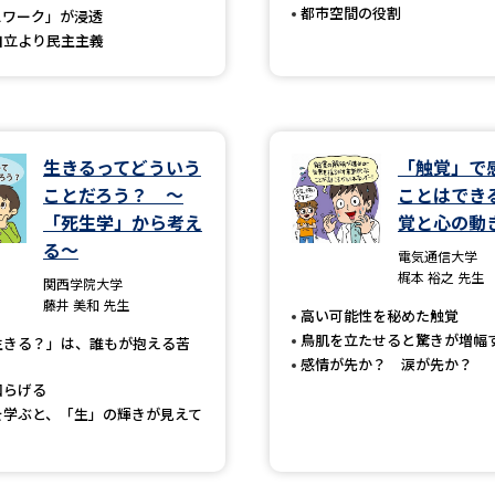
都市空間の役割
スワーク」が浸透
SELFBRAND特集ページ
自立より民主主義
オープンキャンパスなどを調
オープンキャンパス検索
実施プログラ
生きるってどういう
「触覚」で
来場型・Web型イベント特集
夢ナビ
ことだろう？ ～
ことはでき
「死生学」から考え
覚と心の動
る～
電気通信大学
受験準備
梶本 裕之 先生
関西学院大学
藤井 美和 先生
高い可能性を秘めた触覚
鳥肌を立たせると驚きが増幅
生きる？」は、誰もが抱える苦
志望校・出願校を調べる
感情が先か？ 涙が先か？
和らげる
併願校選び
受験スケジュールを立てよ
を学ぶと、「生」の輝きが見えて
テレメール全国一斉進学調査
新生活お