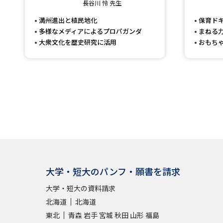
長谷川 怜 先生
満州進出と植民地化
保育ド
多様なメディアによるプロパガンダ
まねる
大衆文化を歴史研究に活用
おもち
大学・短大のパンフ・願書を請求
大学・短大の資料請求
北海道
北海道
東北
青森
岩手
宮城
秋田
山形
福島