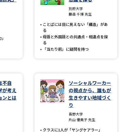
別府大学
」の請求
高等学校卒業程度認定試験
藤森 千博 先生
格認定試験
ことばには目に見えない「構造」があ
る
母語と外国語との共通点・相違点を探
力」
る
「当たり前」に疑問を持つ
大学検索
べる
は不自
ソーシャルワーカー
学が考え
の視点から、誰もが
ローバルに強い大学特集
ョンとは
生きやすい地域づく
り
制度特集
デジタルパンフレット
長野大学
ジ（高3生用）
片山 優美子 先生
）
クラスに1人が「ヤングケアラー」