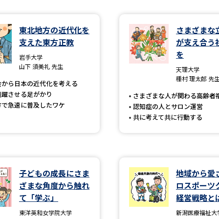
学問発見
東北地方の近代化を
さまざまな
支えた東方正教
が支え合う
を
岩手大学
大学で学びたい学問発見
山下 須美礼 先生
天理大学
種村 理太郎 先
会から日本の近代化を考える
学問のミニ講義「夢ナビ講義」
学問分
飛躍させる足がかり
さまざまな人が関わる高齢者
方で急速に普及したワケ
認知症の人とサロン運営
共に考えて共に行動する
ユーザーサポート
Ｑ＆Ａ よくあるご質問
大学進学IDにつ
子どもの成長にさま
地域から愛
資料の料金の
お支払いについて
受付内容
ざまな角度から触れ
ロスポーツ
個人情報取扱規定
特定商取引表記
お
て「学ぶ」
経営戦略と
受験情報リンク
東洋英和女学院大学
新潟医療福祉大