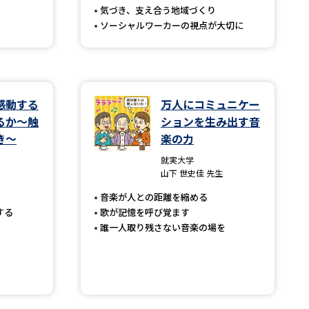
気づき、支え合う地域づくり
ソーシャルワーカーの視点が大切に
べる
ムから探す
感動する
万人にコミュニケー
ライブ
るか～触
ションを生み出す音
き～
楽の力
就実大学
資料検索
山下 世史佳 先生
音楽が人との距離を縮める
する
歌が記憶を呼び覚ます
誰一人取り残さない音楽の場を
う
先輩が入学を決めた理由
役立ちガイド