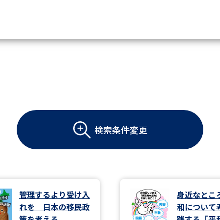
資料請求
大学・短大の資料種類から請
大学パンフ
学部・学科パンフ
検索条件変更
総合型選抜・学校推薦型選抜 募集要項＆
大学入学共通テスト利用選抜の募集要項
大学・短大以外の資料から請
管理するより受け入
身近なとこ
れを 日本の移民政
和について
専門学校の資料請求
大学院の資料請求
策を考える
践する「平