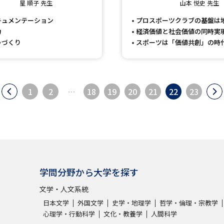
星 順子 先生
山本 悦史 先生
キュメンテーション
プロスポーツクラブの基盤は
力
経済価値と社会価値の同時実
ゃづくり
スポーツは「価値共創」の時
1
2
…
18
19
20
21
22
23
学問分野から大学を探す
文学・人文系統
日本文学
外国文学
史学・地理学
哲学・倫理・宗教学
心理学・行動科学
文化・教養学
人間科学