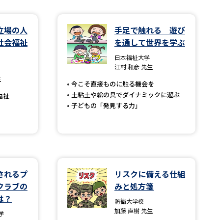
学問検索
立場の人
手足で触れる 遊び
社会福祉
を通して世界を学ぶ
日本福祉大学
江村 和彦 先生
生
今こそ直接ものに触る機会を
野解説
学問の教科書
夢ナビライブ
土粘土や絵の具でダイナミックに遊ぶ
福祉
子どもの「発見する力」
いて
このサイトについて
されるプ
リスクに備える仕組
・発送状況の確認
テレメール
お支払いサイト
クラブの
みと処方箋
問合せ先
テレメール進学カタログ
訂正のご案内
は？
防衛大学校
加藤 直樹 先生
学