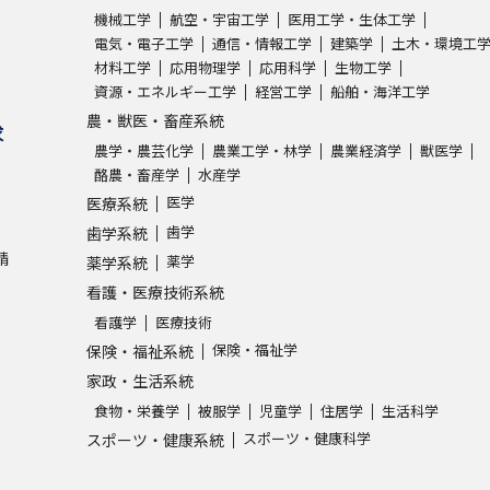
機械工学
航空・宇宙工学
医用工学・生体工学
電気・電子工学
通信・情報工学
建築学
土木・環境工
材料工学
応用物理学
応用科学
生物工学
資源・エネルギー工学
経営工学
船舶・海洋工学
農・獣医・畜産系統
求
農学・農芸化学
農業工学・林学
農業経済学
獣医学
酪農・畜産学
水産学
医学
医療系統
歯学
歯学系統
請
薬学
薬学系統
看護・医療技術系統
看護学
医療技術
保険・福祉学
保険・福祉系統
家政・生活系統
食物・栄養学
被服学
児童学
住居学
生活科学
スポーツ・健康科学
スポーツ・健康系統