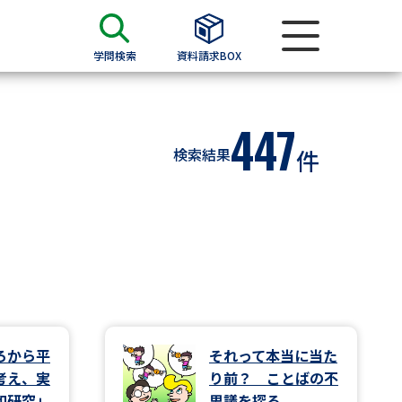
学問検索
資料請求BOX
資料検索
447
検索結果
件
求
願書
＆願書
過去問題集
求
ろから平
それって本当に当た
考え、実
り前？ ことばの不
留学・進学関連、塾・予備校
和研究」
思議を探る