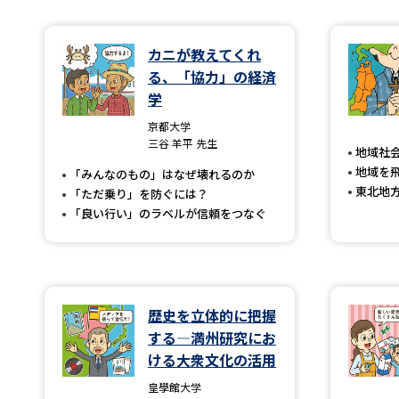
カニが教えてくれ
る、「協力」の経済
学
京都大学
三谷 羊平 先生
地域社
地域を
「みんなのもの」はなぜ壊れるのか
東北地
「ただ乗り」を防ぐには？
「良い行い」のラベルが信頼をつなぐ
歴史を立体的に把握
する―満州研究にお
ける大衆文化の活用
皇學館大学