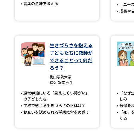
言葉の意味を考える
「ユー
成長や
生きづらさを抱える
子どもたちに教師が
できることって何だ
ろう？
桃山学院大学
松久 眞実 先生
通常学級にいる「見えにくい障がい」
「なぜ
の子どもたち
しみ
学校で感じる生きづらさの正体は？
苦悩を
お互いを認められる学級経営をめざす
「死」
くる