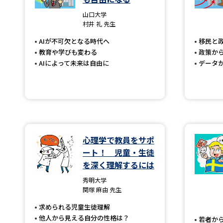
山口大学
村井 礼 先生
AIが不可欠となる時代へ
移民と
教育や学びも変わる
政策か
AIによって未来は自由に
データ
心理学で教員をサポ
ート！ 児童・生徒
を深く理解するには
秀明大学
関塚 麻由 先生
求められる児童生徒理解
他人から見える自分の性格は？
若者か