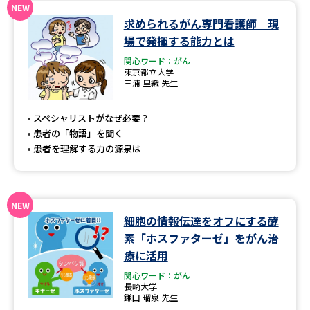
求められるがん専門看護師 現
データサイエンス特集
奨学金・特待生制度特集
場で発揮する能力とは
関心ワード：がん
デジタルパンフレット
進路の３択
東京都立大学
三浦 里織 先生
新学年スタート号特集ページ
新学年スタート号特集ページ
（高3生用）
（高2生用）
スペシャリストがなぜ必要？
患者の「物語」を聞く
SELFBRAND特集ページ
患者を理解する力の源泉は
オープンキャンパスなどを調べる
オープンキャンパス検索
実施プログラムから探す
細胞の情報伝達をオフにする酵
素「ホスファターゼ」をがん治
来場型・Web型イベント特集
夢ナビライブ
療に活用
関心ワード：がん
長崎大学
鎌田 瑠泉 先生