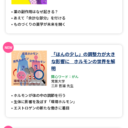
専門学校の資料請求
大学院の資料請求
薬の副作用はなぜ起きる？
大学入学共通テスト「受験案
留学・進学関連、塾・予備校
あえて「余計な部分」を付ける
内」の請求
ものづくりの薬学が未来を開く
大学入学共通テスト「受験上の
高等学校卒業程度認定試験
配慮案内」の請求
幼稚園教員資格認定試験
小学校教員資格認定試験
「ほんの少し」の調整力が大き
な影響に ホルモンの世界を解
高等学校（情報）教員資格認定
試験
明
関心ワード：がん
常葉大学
三井 哲雄 先生
大学研究
大学検索
ホルモンが体の中の調節を行う
生体に影響を及ぼす「環境ホルモン」
エストロゲンの新たな働きに着目
大学で学べる内容や特徴を調べる
国際・グローバルに強い大学特
新増設大学・学部・学科特集
集