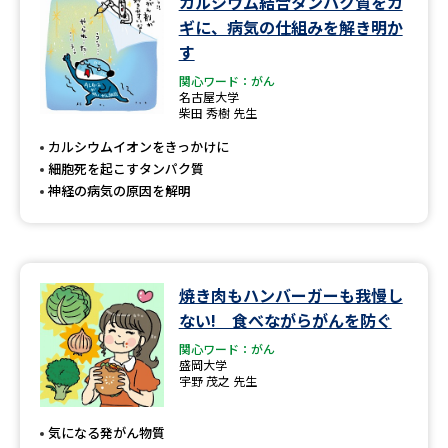
カルシウム結合タンパク質をカ
学問のミニ講義「夢ナビ講義」
学問分野解説
ギに、病気の仕組みを解き明か
す
学問の教科書
夢ナビライブ
関心ワード：がん
名古屋大学
柴田 秀樹 先生
ユーザーサポート
カルシウムイオンをきっかけに
細胞死を起こすタンパク質
Ｑ＆Ａ よくあるご質問
大学進学IDについて
神経の病気の原因を解明
資料の料金の
受付内容・発送状況の確認
お支払いについて
テレメール
個人情報取扱規定
お支払いサイト
焼き肉もハンバーガーも我慢し
ない! 食べながらがんを防ぐ
テレメール進学カタログ
特定商取引表記
訂正のご案内
関心ワード：がん
盛岡大学
宇野 茂之 先生
気になる発がん物質