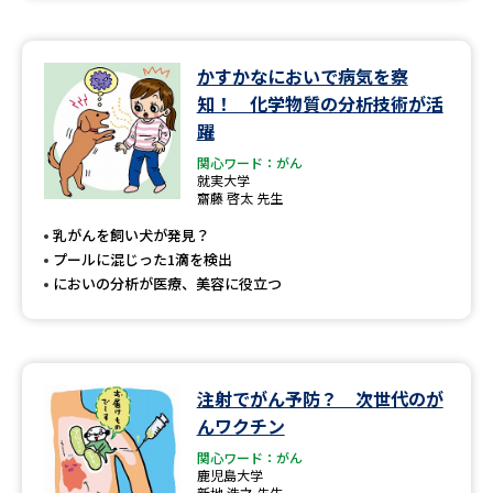
かすかなにおいで病気を察
知！ 化学物質の分析技術が活
躍
関心ワード：がん
就実大学
齋藤 啓太 先生
乳がんを飼い犬が発見？
プールに混じった1滴を検出
においの分析が医療、美容に役立つ
注射でがん予防？ 次世代のが
んワクチン
関心ワード：がん
鹿児島大学
新地 浩之 先生