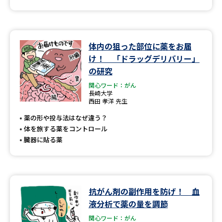
体内の狙った部位に薬をお届
け！ 「ドラッグデリバリー」
の研究
関心ワード：がん
長崎大学
西田 孝洋 先生
薬の形や投与法はなぜ違う？
体を旅する薬をコントロール
臓器に貼る薬
抗がん剤の副作用を防げ！ 血
液分析で薬の量を調節
関心ワード：がん