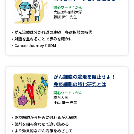
関心ワード：がん
大阪医科薬科大学
藤阪 保仁 先生
がん治療は分かれ道の連続 多選択肢の時代
対話を重ねることで歩みを確かに
Cancer JourneyとSDM
がん細胞の逃走を阻止せよ！
免疫細胞の強化研究とは
関心ワード：がん
麻布大学
小山 雄一 先生
免疫細胞から巧みに逃れるがん細胞
薬剤を組み合わせて追い詰める
より効果的ながん治療をめざして