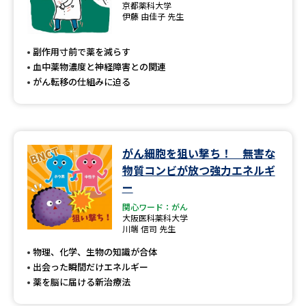
京都薬科大学
伊藤 由佳子 先生
副作用寸前で薬を減らす
血中薬物濃度と神経障害との関連
がん転移の仕組みに迫る
がん細胞を狙い撃ち！ 無害な
物質コンビが放つ強力エネルギ
ー
関心ワード：がん
大阪医科薬科大学
川端 信司 先生
物理、化学、生物の知識が合体
出会った瞬間だけエネルギー
薬を脳に届ける新治療法