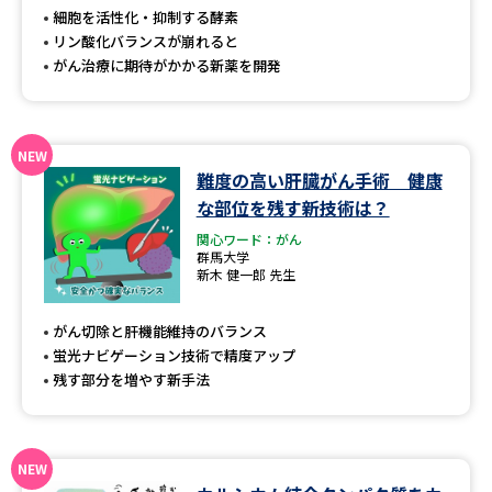
受験準備
資料検索
細胞を活性化・抑制する酵素
リン酸化バランスが崩れると
がん治療に期待がかかる新薬を開発
志望校・出願校を調べる
併願校選び
受験スケジュールを立てよう
難度の高い肝臓がん手術 健康
先輩が入学を決めた理由
テレメール全国一斉進学調査
な部位を残す新技術は？
関心ワード：がん
群馬大学
新生活お役立ちガイド
新木 健一郎 先生
がん切除と肝機能維持のバランス
学問発見
学問検索
蛍光ナビゲーション技術で精度アップ
残す部分を増やす新手法
大学で学びたい学問発見