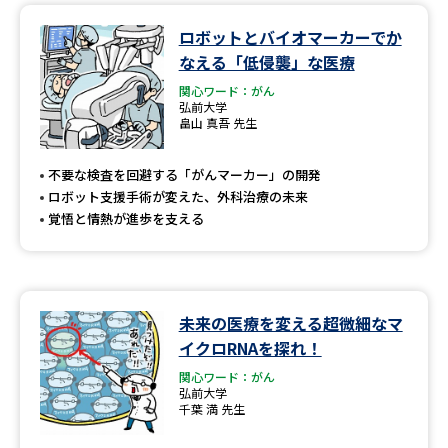
ロボットとバイオマーカーでか
なえる「低侵襲」な医療
関心ワード：がん
弘前大学
畠山 真吾 先生
不要な検査を回避する「がんマーカー」の開発
ロボット支援手術が変えた、外科治療の未来
覚悟と情熱が進歩を支える
未来の医療を変える超微細なマ
イクロRNAを探れ！
関心ワード：がん
弘前大学
千葉 満 先生