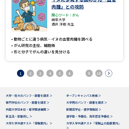
肉腫」との攻防
関心ワード：がん
岐阜大学
酒井 洋樹 先生
動物ごとに違う病気―イヌの血管肉腫を調べる
がん研究の主役、細胞株
形と分子でがんの違いを見分ける
1
2
3
4
5
6
…
9
10
大学・短大のパンフ・願書を請求 ＞
オープンキャンパス検索 ＞
専門学校のパンフ・願書を請求 ＞
大学院のパンフ・願書を請求 ＞
外国大学日本校・留学関連機関 ＞
新聞奨学会・進学情報誌 ＞
新生活・部屋探し ＞
進学塾・予備校、高卒認定予備校 ＞
大学入学共通テスト「受験案内」 ＞
大学入学共通テスト「受験上の配慮案内」
＞