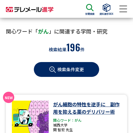
学問検索
資料請求BOX
資料請求
資料検索
関心ワード「
がん
」に関連する学問・研究
196
検索結果
件
大学・短大の資料種類から請求
検索条件変更
大学パンフ
学部・学科パンフ
総合型選抜・学校推薦型選抜 募
大学入学共通テスト利用選抜の
集要項＆願書
募集要項＆願書
過去問題集
がん細胞の特性を逆手に 副作
用を抑える薬のデリバリー術
大学・短大以外の資料から請求
関心ワード：がん
城西大学
関 智宏 先生