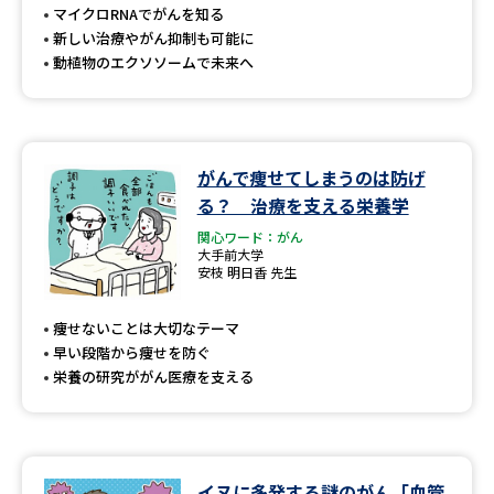
マイクロRNAでがんを知る
新しい治療やがん抑制も可能に
動植物のエクソソームで未来へ
がんで痩せてしまうのは防げ
る？ 治療を支える栄養学
関心ワード：がん
大手前大学
安枝 明日香 先生
痩せないことは大切なテーマ
早い段階から痩せを防ぐ
栄養の研究ががん医療を支える
イヌに多発する謎のがん「血管