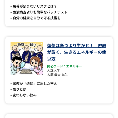
受験準備
資料検索
栄養が足りないリスクとは？
血液検査よりも簡単なパッチテスト
自分の健康を自分で守る技術を
志望校・出願校を調べる
併願校選び
受験スケジュールを立てよう
煩悩は断つより生かせ！ 密教
先輩が入学を決めた理由
テレメール全国一斉進学調査
が説く、生きるエネルギーの使
い方
新生活お役立ちガイド
関心ワード：エネルギー
大正大学
大鹿 眞央 先生
密教が「煩悩」に出した答え
学問発見
学問検索
悟りとは
変わらない悩み
大学で学びたい学問発見