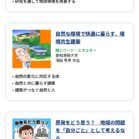
研究を通して地球環境を改善する
自然な環境で快適に暮らす、環
境共生建築
関心ワード：エネルギー
愛知淑徳大学
淺田 秀男 先生
自然の変化に対応する体
自然と共に暮らす建築
建築がつなぐ自然と人
原発をどう思う？ 地域の問題
を「自分ごと」として考えるな
ら