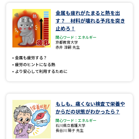
金属も疲れがたまると熱を出
データサイエンス特集
奨学金・特待生制度特集
す？ 材料が壊れる予兆を突き
止めろ！
デジタルパンフレット
進路の３択
関心ワード：エネルギー
京都教育大学
新学年スタート号特集ページ
新学年スタート号特集ページ
赤井 淳嗣 先生
（高3生用）
（高2生用）
金属も疲労する？
SELFBRAND特集ページ
疲労のヒントになる熱
より安心して利用するために
オープンキャンパスなどを調べる
オープンキャンパス検索
実施プログラムから探す
もしも、痛くない検査で栄養や
からだの状態がわかったら？
来場型・Web型イベント特集
夢ナビライブ
関心ワード：エネルギー
石川県立看護大学
長谷川 陽子 先生