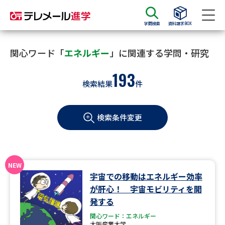
学問検索
資料請求BOX
資料請求
資料検索
関心ワード「
エネルギー
」に関連する学問・研究
193
検索結果
件
大学・短大の資料種類から請求
検索条件変更
大学パンフ
学部・学科パンフ
総合型選抜・学校推薦型選抜 募
大学入学共通テスト利用選抜の
集要項＆願書
募集要項＆願書
過去問題集
宇宙での移動はエネルギー効率
が肝心！ 宇宙モビリティを開
大学・短大以外の資料から請求
発する
関心ワード：エネルギー
大阪産業大学