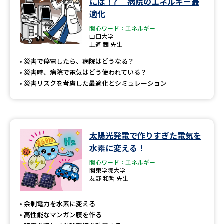
には！? 病院のエネルギー最
適化
関心ワード：エネルギー
山口大学
上道 茜 先生
災害で停電したら、病院はどうなる？
災害時、病院で電気はどう使われている？
災害リスクを考慮した最適化とシミュレーション
太陽光発電で作りすぎた電気を
水素に変える！
関心ワード：エネルギー
関東学院大学
友野 和哲 先生
余剰電力を水素に変える
高性能なマンガン膜を作る