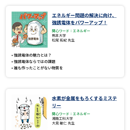
エネルギー問題の解決に向け、
強誘電体をパワーアップ！
関心ワード：エネルギー
熊本大学
松尾 拓紀 先生
強誘電体の魅力とは？
強誘電体ならではの課題
誰も作ったことがない物質を
水素が金属をもろくするミステ
リー
関心ワード：エネルギー
湘南工科大学
大見 敏仁 先生