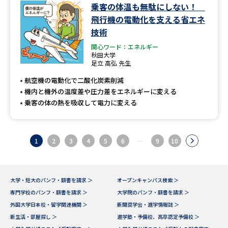
乗客の体温も無駄にしない！
飛行機の電動化を支える省エネ
技術
関心ワード：エネルギー
秋田大学
足立 高弘 先生
航空機の電動化で二酸化炭素削減
機内と機外の温度差や圧力差をエネルギーに変える
乗客の体の熱を吸収して電力に変える
1
2
3
4
5
6
…
9
10
大学・短大のパンフ・願書を請求 ＞
オープンキャンパス検索 ＞
専門学校のパンフ・願書を請求 ＞
大学院のパンフ・願書を請求 ＞
外国大学日本校・留学関連機関 ＞
新聞奨学会・進学情報誌 ＞
新生活・部屋探し ＞
進学塾・予備校、高卒認定予備校 ＞