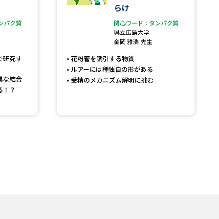
らけ
ンパク質
関心ワード：タンパク質
県立広島大学
金岡 雅浩 先生
で研究す
花粉管を誘引する物質
ルアーには種独自の形がある
異な結合
受精のメカニズム解明に挑む
る！？