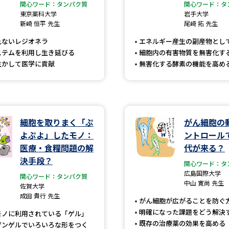
大学入学共通テスト「受験案内」の請求
関心ワード：タンパク質
関心ワード：タ
東京薬科大学
岩手大学
大学入学共通テスト「受験上の配慮案内
新崎 恒平 先生
尾﨑 拓 先生
幼稚園教員資格認定試験
小学校教員資
れないレジオネラ
エネルギー産生の副産物とし
ステムを利用し生き延びる
細胞内の有害物質を無害化す
高等学校（情報）教員資格認定試験
生かして医学に貢献
無害化する酵素の機能を高め
大学研究
細胞を取りまく「ぷ
がん細胞の
よぷよ」したモノ：
ントロール
大学で学べる内容や特徴を調
医療・食糧問題の解
代が来る？
決手段？
関心ワード：タ
新増設大学・学部・学科特集
国際・グ
広島国際大学
関心ワード：タンパク質
中山 寛尚 先生
データサイエンス特集
奨学金・特待生
佐賀大学
成田 貴行 先生
がん細胞が広がることを防ぐ
進路の３択
新学年スタート号特集ペー
明確になった課題をどう解決
モノに利用されている「ゲル」
新学年スタート号特集ページ（高2生用
既存の治療薬の効果を高める
ゲンゲルでいろいろな形をつく