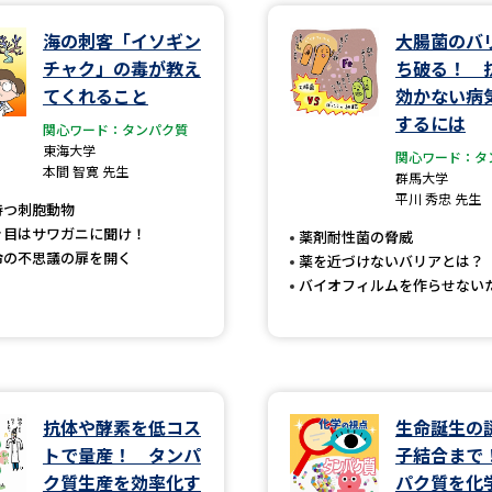
海の刺客「イソギン
大腸菌のバ
学問発見
チャク」の毒が教え
ち破る！ 
てくれること
効かない病
するには
関心ワード：タンパク質
大学で学びたい学問発見
東海大学
関心ワード：タ
本間 智寛 先生
群馬大学
学問のミニ講義「夢ナビ講義」
学問分
平川 秀忠 先生
持つ刺胞動物
き目はサワガニに聞け！
薬剤耐性菌の脅威
命の不思議の扉を開く
薬を近づけないバリアとは？
ユーザーサポート
バイオフィルムを作らせない
Ｑ＆Ａ よくあるご質問
大学進学IDにつ
資料の料金の
お支払いについて
受付内容
抗体や酵素を低コス
生命誕生の
個人情報取扱規定
特定商取引表記
お
トで量産！ タンパ
子結合まで
受験情報リンク
ク質生産を効率化す
パク質を化