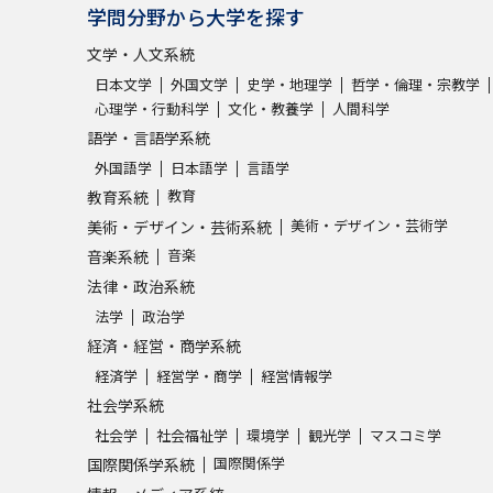
学問分野から大学を探す
文学・人文系統
日本文学
外国文学
史学・地理学
哲学・倫理・宗教学
心理学・行動科学
文化・教養学
人間科学
語学・言語学系統
外国語学
日本語学
言語学
教育
教育系統
美術・デザイン・芸術学
美術・デザイン・芸術系統
音楽
音楽系統
法律・政治系統
法学
政治学
経済・経営・商学系統
経済学
経営学・商学
経営情報学
社会学系統
社会学
社会福祉学
環境学
観光学
マスコミ学
国際関係学
国際関係学系統