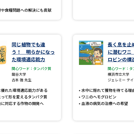
SELFBRAND特集ページ
療や食糧問題への解決にも貢献
オープンキャンパスなどを調
オープンキャンパス検索
実施プログラ
同じ植物でも違
長く息を止
来場型・Web型イベント特集
夢ナビ
う！ 明らかになっ
に潜むワニ
た環境適応能力
ロビンの構
関心ワード：タンパク質
関心ワード：タ
受験準備
龍谷大学
横浜市立大学
古本 強 先生
ジェレミー テイ
は優れた環境適応能力がある
水中に隠れて獲物を待てる理
よって形を変えるタンパク質
ワニのヘモグロビン
志望校・出願校を調べる
動に対応する作物の開発へ
血液の病気の治療への希望
併願校選び
受験スケジュールを立てよ
テレメール全国一斉進学調査
新生活お