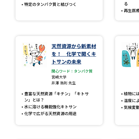
る
特定のタンパク質と結びつく
再生医
天然資源から新素材
を！ 化学で開くキ
トサンの未来
関心ワード：タンパク質
宮崎大学
井澤 浩則 先生
豊富な天然資源「キチン」「キトサ
植物に
ン」とは？
温度に
水に溶ける機能強化キトサン
気候変
化学で広がる天然資源の用途