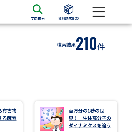
学問検索
資料請求BOX
210
資料検索
検索結果
件
求
願書
＆願書
過去問題集
求
る有害物
百万分の1秒の世
する酵素
界！ 生体高分子の
留学・進学関連、塾・予備校
ダイナミクスを追う