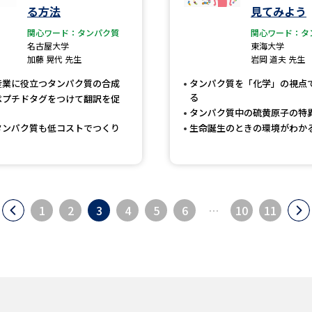
る方法
見てみよう
関心ワード：タンパク質
関心ワード：タ
名古屋大学
東海大学
加藤 晃代 先生
岩岡 道夫 先生
産業に役立つタンパク質の合成
タンパク質を「化学」の視点
る
にペプチドタグをつけて翻訳を促
タンパク質中の硫黄原子の特
タンパク質も低コストでつくり
生命誕生のときの環境がわか
1
2
3
4
5
6
…
10
11