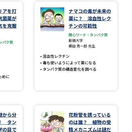
リアを打
ナマコの毒が未来の
学問検索
抗菌薬が
薬に？ 溶血性レク
気を克服
チンの可能性
関心ワード：タンパク質
創価大学
ンパク質
郷田 秀一郎 先生
野解説
学問の教科書
夢ナビライブ
溶血性レクチン
毒も使いようによって薬になる
タンパク質の構造変化を調べる
ために
いて
このサイトについて
・発送状況の確認
テレメール
お支払いサイト
謎から分
花粉管を誘っている
問合せ先
テレメール進学カタログ
訂正のご案内
！ タン
のは誰？ 植物の受
学の目で
精メカニズムは謎だ