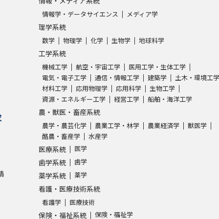
情報・メディア系統
情報学・データサイエンス
メディア学
理学系統
数学
物理学
化学
生物学
地球科学
工学系統
機械工学
航空・宇宙工学
医用工学・生体工学
電気・電子工学
通信・情報工学
建築学
土木・環境工
材料工学
応用物理学
応用科学
生物工学
資源・エネルギー工学
経営工学
船舶・海洋工学
農・獣医・畜産系統
求
農学・農芸化学
農業工学・林学
農業経済学
獣医学
酪農・畜産学
水産学
医学
医療系統
歯学
歯学系統
請
薬学
薬学系統
看護・医療技術系統
看護学
医療技術
保険・福祉学
保険・福祉系統