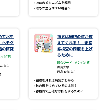
DNAのメカニズムを解明
誰もが生きやすい社会へ
べる
ムから探す
めて水中
病気は細胞の核が教
ライブ
 ヘモグ
えてくれる！ 細胞
造の研究
診検査の精度を上げ
るために
ンパク質
資料検索
関心ワード：タンパク質
ム 先生
群馬大学
西島 良美 先生
由
細胞を見れば病気がわかる
核の形を決めているのは何？
客観的で正確な診断をするために
う
先輩が入学を決めた理由
役立ちガイド