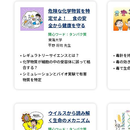
危険な化学物質を特
定せよ！ 食の安
全から健康を守る
関心ワード：タンパク質
東海大学
平野 将司 先生
レギュラトリーサイエンスとは？
毒針を
化学物質が細胞の中の受容体に誤って結
毒の効
合する？
毒で生
シミュレーションとバイオ実験で有害
物質を特定
ウイルスから読み解
く生命のメカニズム
関心ワード：タンパク質