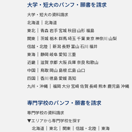
大学・短大のパンフ・願書を請求
大学・短大の資料請求
北海道
北海道
東北
青森
岩手
宮城
秋田
山形
福島
関東
茨城
栃木
群馬
埼玉
千葉
東京
神奈川
山梨
信越・北陸
新潟
長野
富山
石川
福井
東海
静岡
岐阜
愛知
三重
近畿
滋賀
京都
大阪
兵庫
奈良
和歌山
中国
鳥取
岡山
島根
広島
山口
四国
香川
徳島
愛媛
高知
九州・沖縄
福岡
大分
宮崎
佐賀
長崎
熊本
鹿児島
沖縄
専門学校のパンフ・願書を請求
専門学校の資料請求
▼エリアから専門学校を探す
北海道
東北
関東
信越・北陸
東海