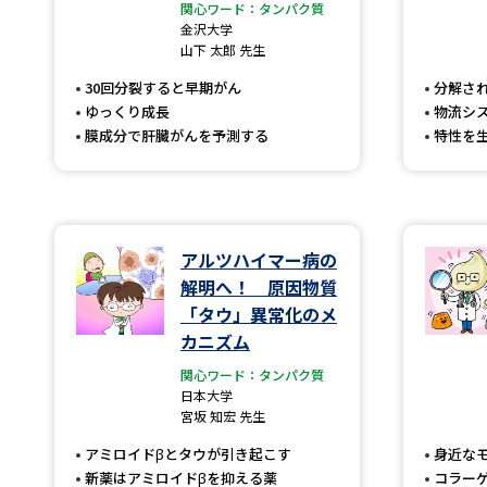
関心ワード：タンパク質
金沢大学
山下 太郎 先生
30回分裂すると早期がん
分解さ
ゆっくり成長
物流シ
膜成分で肝臓がんを予測する
特性を
アルツハイマー病の
解明へ！ 原因物質
「タウ」異常化のメ
カニズム
関心ワード：タンパク質
日本大学
宮坂 知宏 先生
アミロイドβとタウが引き起こす
身近な
新薬はアミロイドβを抑える薬
コラー