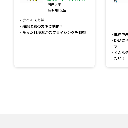
創価大学
高瀬 明 先生
ウイルスとは
細胞吸着のカギは糖鎖？
たった11塩基がスプライシングを制御
医療や
DNA
す
どんな
たい！