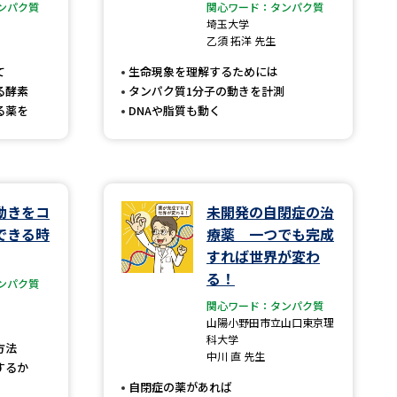
ンパク質
関心ワード：タンパク質
埼玉大学
」の請求
高等学校卒業程度認定試験
乙須 拓洋 先生
格認定試験
て
生命現象を理解するためには
る酵素
タンパク質1分子の動きを計測
る薬を
DNAや脂質も動く
大学検索
動きをコ
未開発の自閉症の治
できる時
療薬 一つでも完成
べる
すれば世界が変わ
る！
ンパク質
ローバルに強い大学特集
関心ワード：タンパク質
制度特集
デジタルパンフレット
山陽小野田市立山口東京理
科大学
方法
ジ（高3生用）
中川 直 先生
するか
）
自閉症の薬があれば