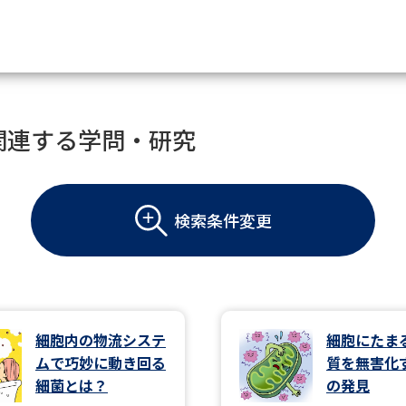
資料請求
関連する学問・研究
大学・短大の資料種類から請
検索条件変更
大学パンフ
学部・学科パンフ
総合型選抜・学校推薦型選抜 募集要項＆
大学入学共通テスト利用選抜の募集要項
大学・短大以外の資料から請
細胞内の物流システ
細胞にたま
ムで巧妙に動き回る
質を無害化
専門学校の資料請求
大学院の資料請求
細菌とは？
の発見