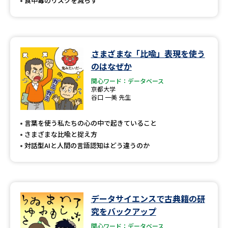
食中毒のリスクを減らす
さまざまな「比喩」表現を使う
のはなぜか
関心ワード：データベース
京都大学
谷口 一美 先生
言葉を使う私たちの心の中で起きていること
さまざまな比喩と捉え方
対話型AIと人間の言語認知はどう違うのか
データサイエンスで古典籍の研
究をバックアップ
関心ワード：データベース