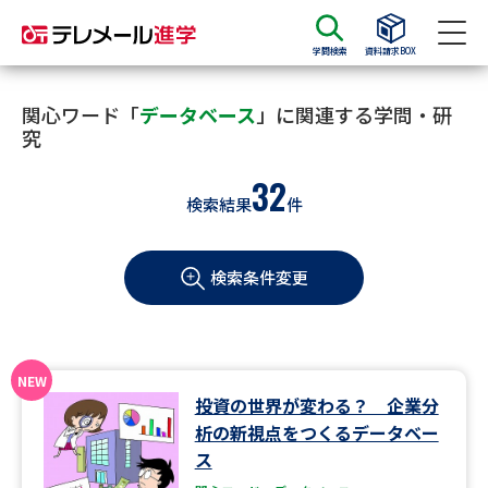
学問検索
資料請求BOX
資料請求
資料検索
関心ワード「
データベース
」に関連する学問・研
究
32
大学・短大の資料種類から請求
検索結果
件
大学パンフ
学部・学科パンフ
検索条件変更
総合型選抜・学校推薦型選抜 募
大学入学共通テスト利用選抜の
集要項＆願書
募集要項＆願書
過去問題集
投資の世界が変わる？ 企業分
大学・短大以外の資料から請求
析の新視点をつくるデータベー
ス