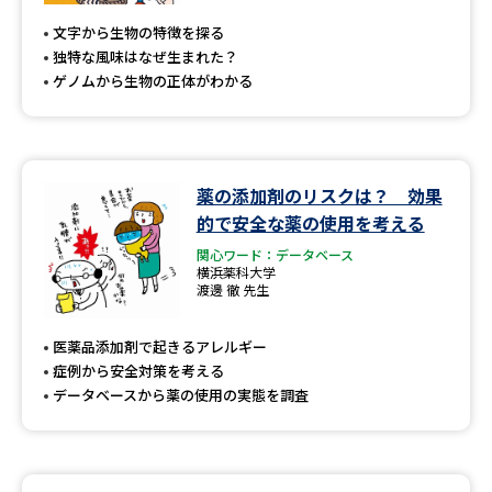
受験準備
資料検索
文字から生物の特徴を探る
独特な風味はなぜ生まれた？
ゲノムから生物の正体がわかる
志望校・出願校を調べる
併願校選び
受験スケジュールを立てよう
薬の添加剤のリスクは？ 効果
先輩が入学を決めた理由
テレメール全国一斉進学調査
的で安全な薬の使用を考える
関心ワード：データベース
新生活お役立ちガイド
横浜薬科大学
渡邊 徹 先生
医薬品添加剤で起きるアレルギー
学問発見
学問検索
症例から安全対策を考える
データベースから薬の使用の実態を調査
大学で学びたい学問発見