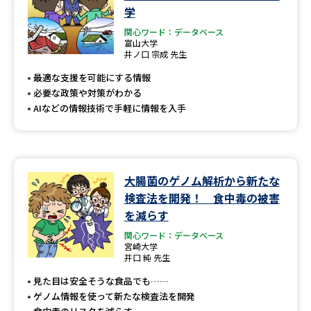
学
関心ワード：データベース
富山大学
井ノ口 宗成 先生
最適な支援を可能にする情報
必要な政策や対策がわかる
AIなどの情報技術で手軽に情報を入手
大腸菌のゲノム解析から新たな
検査法を開発！ 食中毒の被害
を減らす
関心ワード：データベース
宮崎大学
井口 純 先生
見た目は安全そうな食品でも……
ゲノム情報を使って新たな検査法を開発