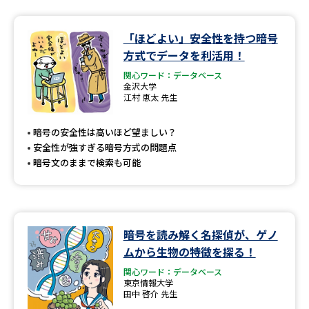
データサイエンス特集
奨学金・特待生制度特集
「ほどよい」安全性を持つ暗号
方式でデータを利活用！
デジタルパンフレット
進路の３択
関心ワード：データベース
金沢大学
江村 恵太 先生
新学年スタート号特集ページ
新学年スタート号特集ページ
（高3生用）
（高2生用）
暗号の安全性は高いほど望ましい？
SELFBRAND特集ページ
安全性が強すぎる暗号方式の問題点
暗号文のままで検索も可能
オープンキャンパスなどを調べる
オープンキャンパス検索
実施プログラムから探す
暗号を読み解く名探偵が、ゲノ
ムから生物の特徴を探る！
来場型・Web型イベント特集
夢ナビライブ
関心ワード：データベース
東京情報大学
田中 啓介 先生