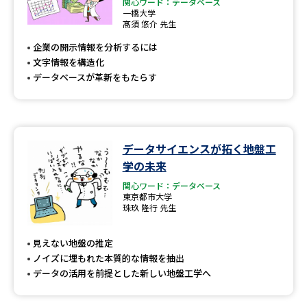
専門学校の資料請求
大学院の資料請求
関心ワード：データベース
一橋大学
髙須 悠介 先生
大学入学共通テスト「受験案
留学・進学関連、塾・予備校
内」の請求
企業の開示情報を分析するには
文字情報を構造化
大学入学共通テスト「受験上の
高等学校卒業程度認定試験
データベースが革新をもたらす
配慮案内」の請求
幼稚園教員資格認定試験
小学校教員資格認定試験
高等学校（情報）教員資格認定
データサイエンスが拓く地盤工
試験
学の未来
関心ワード：データベース
東京都市大学
大学研究
大学検索
珠玖 隆行 先生
見えない地盤の推定
ノイズに埋もれた本質的な情報を抽出
大学で学べる内容や特徴を調べる
データの活用を前提とした新しい地盤工学へ
国際・グローバルに強い大学特
新増設大学・学部・学科特集
集