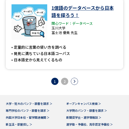
1億語のデータベースから日本
語を探ろう！
関心ワード：データベース
玉川大学
冨士池 優美 先生
定量的に言葉の使い方を調べる
発見に満ちている日本語コーパス
日本語史から見えてくるもの
1
2
大学・短大のパンフ・願書を請求 ＞
オープンキャンパス検索 ＞
専門学校のパンフ・願書を請求 ＞
大学院のパンフ・願書を請求 ＞
外国大学日本校・留学関連機関 ＞
新聞奨学会・進学情報誌 ＞
新生活・部屋探し ＞
進学塾・予備校、高卒認定予備校 ＞