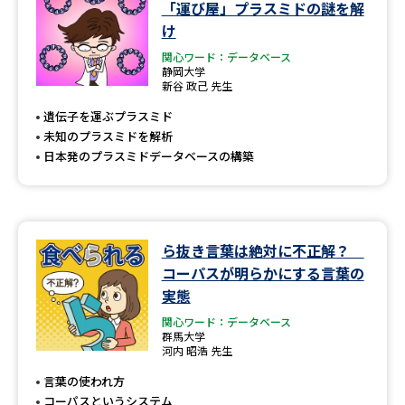
「運び屋」プラスミドの謎を解
け
関心ワード：データベース
静岡大学
新谷 政己 先生
遺伝子を運ぶプラスミド
未知のプラスミドを解析
日本発のプラスミドデータベースの構築
ら抜き言葉は絶対に不正解？
コーパスが明らかにする言葉の
実態
関心ワード：データベース
群馬大学
河内 昭浩 先生
言葉の使われ方
コーパスというシステム