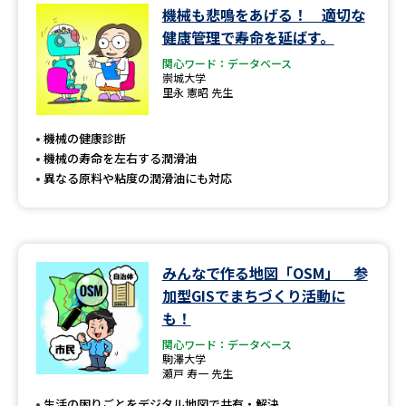
学問のミニ講義「夢ナビ講義」
学問分野解説
機械も悲鳴をあげる！ 適切な
健康管理で寿命を延ばす。
学問の教科書
夢ナビライブ
関心ワード：データベース
崇城大学
里永 憲昭 先生
ユーザーサポート
機械の健康診断
Ｑ＆Ａ よくあるご質問
大学進学IDについて
機械の寿命を左右する潤滑油
異なる原料や粘度の潤滑油にも対応
資料の料金の
受付内容・発送状況の確認
お支払いについて
テレメール
個人情報取扱規定
お支払いサイト
みんなで作る地図「OSM」 参
加型GISでまちづくり活動に
テレメール進学カタログ
特定商取引表記
訂正のご案内
も！
関心ワード：データベース
駒澤大学
瀬戸 寿一 先生
生活の困りごとをデジタル地図で共有・解決