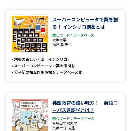
スーパーコンピュータで薬を創
る！ インシリコ創薬とは
関心ワード：データベース
大阪大学
福澤 薫 先生
創薬の新しい手法「インシリコ」
スーパーコンピュータで薬の候補を
分子間の相互作用情報をデータベース化
英語教育の強い味方！ 英語コ
ーパス言語学とは？
関心ワード：データベース
帝塚山学院大学
八野 幸子 先生