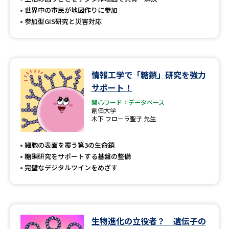
世界中の市民が地図作りに参加
参加型GIS研究と災害対応
情報工学で「糖鎖」研究を強力
サポート！
関心ワード：データベース
創価大学
木下 フローラ聖子 先生
細胞の表面を覆う第3の生命鎖
糖鎖研究をサポートする基盤の整備
完璧なデジタルツインをめざす
生物進化の立役者？ 遺伝子の