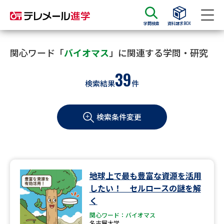
学問検索
資料請求BOX
資料請求
資料検索
関心ワード「
バイオマス
」に関連する学問・研究
39
検索結果
件
大学・短大の資料種類から請求
検索条件変更
大学パンフ
学部・学科パンフ
総合型選抜・学校推薦型選抜 募
大学入学共通テスト利用選抜の
集要項＆願書
募集要項＆願書
過去問題集
地球上で最も豊富な資源を活用
したい！ セルロースの謎を解
大学・短大以外の資料から請求
く
関心ワード：バイオマス
名古屋大学