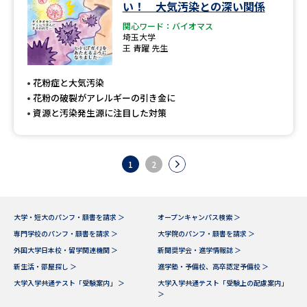
い！ 大気汚染との深い関係
関心ワード：バイオマス
埼玉大学
王 青躍 先生
花粉症と大気汚染
花粉の破裂がアレルギーの引き金に
資源と汚染発生源に注目した対策
1
2
大学・短大のパンフ・願書を請求 ＞
オープンキャンパス検索 ＞
専門学校のパンフ・願書を請求 ＞
大学院のパンフ・願書を請求 ＞
外国大学日本校・留学関連機関 ＞
新聞奨学会・進学情報誌 ＞
新生活・部屋探し ＞
進学塾・予備校、高卒認定予備校 ＞
大学入学共通テスト「受験案内」 ＞
大学入学共通テスト「受験上の配慮案内」
＞