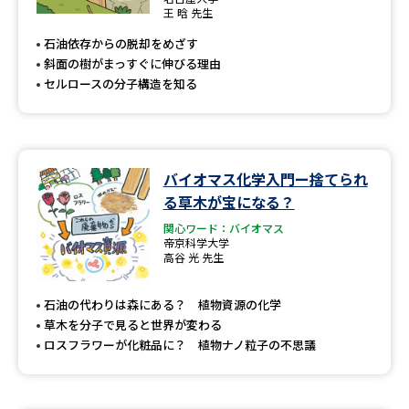
専門学校の資料請求
大学院の資料請求
王 晗 先生
石油依存からの脱却をめざす
大学入学共通テスト「受験案
留学・進学関連、塾・予備校
内」の請求
斜面の樹がまっすぐに伸びる理由
セルロースの分子構造を知る
大学入学共通テスト「受験上の
高等学校卒業程度認定試験
配慮案内」の請求
幼稚園教員資格認定試験
小学校教員資格認定試験
バイオマス化学入門ー捨てられ
高等学校（情報）教員資格認定
る草木が宝になる？
試験
関心ワード：バイオマス
帝京科学大学
高谷 光 先生
大学研究
大学検索
石油の代わりは森にある？ 植物資源の化学
草木を分子で見ると世界が変わる
ロスフラワーが化粧品に？ 植物ナノ粒子の不思議
大学で学べる内容や特徴を調べる
国際・グローバルに強い大学特
新増設大学・学部・学科特集
集