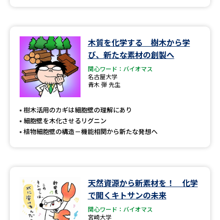
木質を化学する 樹木から学
び、新たな素材の創製へ
関心ワード：バイオマス
名古屋大学
青木 弾 先生
樹木活用のカギは細胞壁の理解にあり
細胞壁を木化させるリグニン
植物細胞壁の構造－機能相関から新たな発想へ
天然資源から新素材を！ 化学
で開くキトサンの未来
関心ワード：バイオマス
宮崎大学