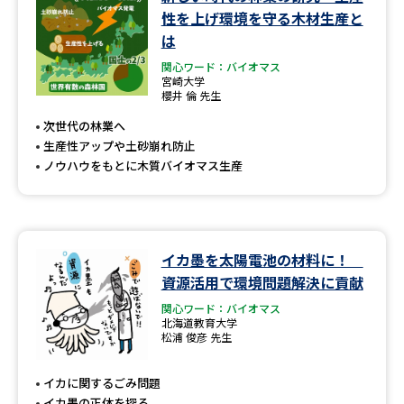
学問のミニ講義「夢ナビ講義」
学問分野解説
性を上げ環境を守る木材生産と
は
学問の教科書
夢ナビライブ
関心ワード：バイオマス
宮崎大学
櫻井 倫 先生
ユーザーサポート
次世代の林業へ
生産性アップや土砂崩れ防止
Ｑ＆Ａ よくあるご質問
大学進学IDについて
ノウハウをもとに木質バイオマス生産
資料の料金の
受付内容・発送状況の確認
お支払いについて
テレメール
個人情報取扱規定
イカ墨を太陽電池の材料に！
お支払いサイト
資源活用で環境問題解決に貢献
テレメール進学カタログ
特定商取引表記
関心ワード：バイオマス
訂正のご案内
北海道教育大学
松浦 俊彦 先生
イカに関するごみ問題
イカ墨の正体を探る