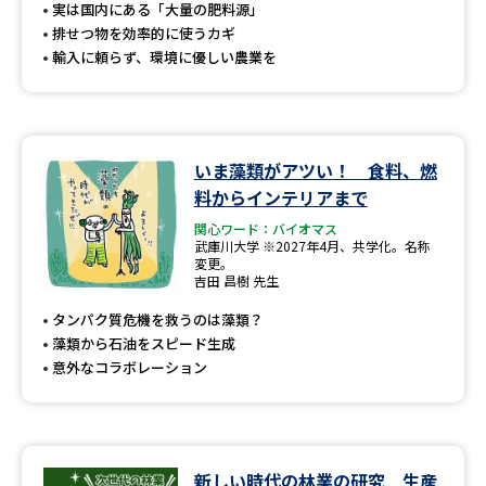
受験準備
資料検索
実は国内にある「大量の肥料源」
排せつ物を効率的に使うカギ
輸入に頼らず、環境に優しい農業を
志望校・出願校を調べる
併願校選び
受験スケジュールを立てよう
いま藻類がアツい！ 食料、燃
料からインテリアまで
先輩が入学を決めた理由
テレメール全国一斉進学調査
関心ワード：バイオマス
武庫川大学 ※2027年4月、共学化。名称
新生活お役立ちガイド
変更。
吉田 昌樹 先生
タンパク質危機を救うのは藻類？
藻類から石油をスピード生成
学問発見
学問検索
意外なコラボレーション
大学で学びたい学問発見
新しい時代の林業の研究 生産