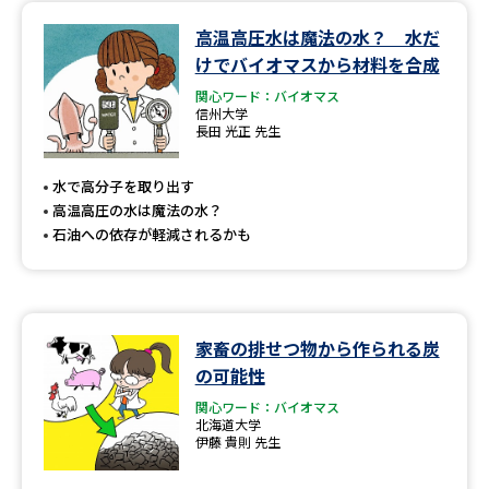
高温高圧水は魔法の水？ 水だ
データサイエンス特集
奨学金・特待生制度特集
けでバイオマスから材料を合成
関心ワード：バイオマス
デジタルパンフレット
進路の３択
信州大学
長田 光正 先生
新学年スタート号特集ページ
新学年スタート号特集ページ
（高3生用）
（高2生用）
水で高分子を取り出す
高温高圧の水は魔法の水？
SELFBRAND特集ページ
石油への依存が軽減されるかも
オープンキャンパスなどを調べる
オープンキャンパス検索
実施プログラムから探す
家畜の排せつ物から作られる炭
の可能性
来場型・Web型イベント特集
夢ナビライブ
関心ワード：バイオマス
北海道大学
伊藤 貴則 先生