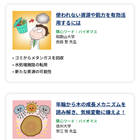
使われない資源や能力を有効活
用するには
関心ワード：バイオマス
和歌山大学
吉田 登 先生
ゴミからメタンガスを回収
水処理施設の転用
新たな資源の可能性
年輪から木の成長メカニズムを
読み解き、気候変動に備えよ！
関心ワード：バイオマス
信州大学
安江 恒 先生