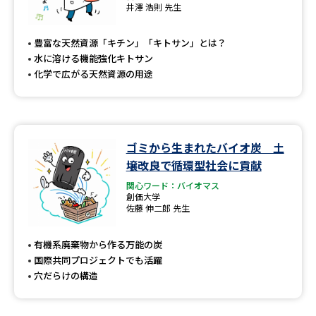
井澤 浩則 先生
豊富な天然資源「キチン」「キトサン」とは？
水に溶ける機能強化キトサン
化学で広がる天然資源の用途
ゴミから生まれたバイオ炭 土
壌改良で循環型社会に貢献
関心ワード：バイオマス
創価大学
佐藤 伸二郎 先生
有機系廃棄物から作る万能の炭
国際共同プロジェクトでも活躍
穴だらけの構造