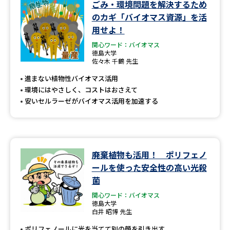
ごみ・環境問題を解決するため
のカギ「バイオマス資源」を活
用せよ！
関心ワード：バイオマス
徳島大学
佐々木 千鶴 先生
進まない植物性バイオマス活用
環境にはやさしく、コストはおさえて
安いセルラーゼがバイオマス活用を加速する
廃棄植物も活用！ ポリフェノ
ールを使った安全性の高い光殺
菌
関心ワード：バイオマス
徳島大学
白井 昭博 先生
ポリフェノールに光を当てて別の顔を引き出す