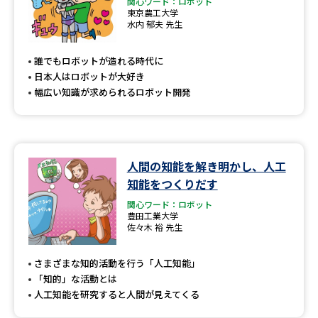
関心ワード：ロボット
東京農工大学
水内 郁夫 先生
誰でもロボットが造れる時代に
日本人はロボットが大好き
幅広い知識が求められるロボット開発
人間の知能を解き明かし、人工
知能をつくりだす
関心ワード：ロボット
豊田工業大学
佐々木 裕 先生
さまざまな知的活動を行う「人工知能」
「知的」な活動とは
人工知能を研究すると人間が見えてくる