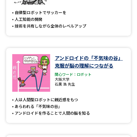
専門学校の資料請求
大学院の資料請求
自律型ロボットでサッカーを
大学入学共通テスト「受験案
留学・進学関連、塾・予備校
人工知能の開発
内」の請求
技術を共有しながら全体のレベルアップ
大学入学共通テスト「受験上の
高等学校卒業程度認定試験
配慮案内」の請求
幼稚園教員資格認定試験
小学校教員資格認定試験
アンドロイドの「不気味の谷」
克服が脳の理解につながる
高等学校（情報）教員資格認定
試験
関心ワード：ロボット
大阪大学
石黒 浩 先生
大学研究
大学検索
人は人間型ロボットに親近感をもつ
あらわれる「不気味の谷」
アンドロイドを作ることで人間の脳を知る
大学で学べる内容や特徴を調べる
国際・グローバルに強い大学特
新増設大学・学部・学科特集
集