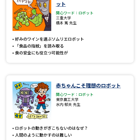
学問のミニ講義「夢ナビ講義」
学問分野解説
ット
関心ワード：ロボット
三重大学
学問の教科書
夢ナビライブ
橋本 篤 先生
ユーザーサポート
好みのワインを選ぶソムリエロボット
「食品の指紋」を読み取る
食の安全にも役立つ可能性が
Ｑ＆Ａ よくあるご質問
大学進学IDについて
資料の料金の
受付内容・発送状況の確認
お支払いについて
赤ちゃんこそ理想のロボット
テレメール
個人情報取扱規定
お支払いサイト
関心ワード：ロボット
東京農工大学
テレメール進学カタログ
水内 郁夫 先生
特定商取引表記
訂正のご案内
ロボットの動きがぎこちないのはなぜ？
人間のように動かすのは難しい