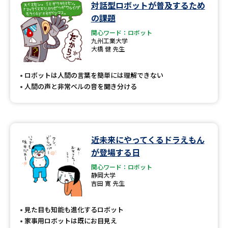
対話型ロボットが普及するため
の課題
関心ワード：ロボット
九州工業大学
大橋 健 先生
ロボットは人間の言葉を簡単には理解できない
人間の声と非常ベルの音を聞き分ける
近未来にやってくるドラえもん
が登場する日
関心ワード：ロボット
静岡大学
吉田 寛 先生
見た目も知能も進化するロボット
家事用ロボットは既にお目見え