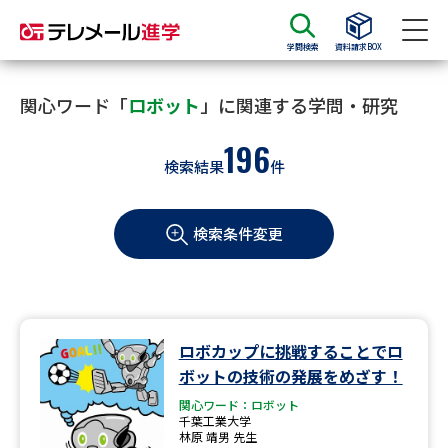
学問検索
資料請求BOX
資料請求
資料検索
関心ワード「
ロボット
」に関連する学問・研究
196
検索結果
件
大学・短大の資料種類から請求
検索条件変更
大学パンフ
学部・学科パンフ
総合型選抜・学校推薦型選抜 募
大学入学共通テスト利用選抜の
集要項＆願書
募集要項＆願書
過去問題集
ロボカップに挑戦することでロ
ボットの技術の発展をめざす！
大学・短大以外の資料から請求
関心ワード：ロボット
千葉工業大学
林原 靖男 先生