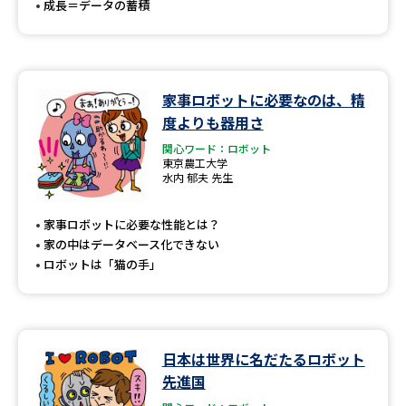
成長＝データの蓄積
家事ロボットに必要なのは、精
度よりも器用さ
関心ワード：ロボット
東京農工大学
水内 郁夫 先生
家事ロボットに必要な性能とは？
家の中はデータベース化できない
ロボットは「猫の手」
日本は世界に名だたるロボット
先進国