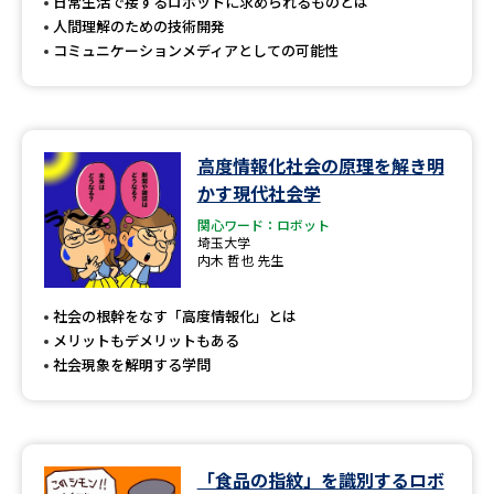
受験準備
資料検索
日常生活で接するロボットに求められるものとは
人間理解のための技術開発
コミュニケーションメディアとしての可能性
志望校・出願校を調べる
併願校選び
受験スケジュールを立てよう
高度情報化社会の原理を解き明
かす現代社会学
先輩が入学を決めた理由
テレメール全国一斉進学調査
関心ワード：ロボット
埼玉大学
内木 哲也 先生
新生活お役立ちガイド
社会の根幹をなす「高度情報化」とは
メリットもデメリットもある
学問発見
学問検索
社会現象を解明する学問
大学で学びたい学問発見
「食品の指紋」を識別するロボ