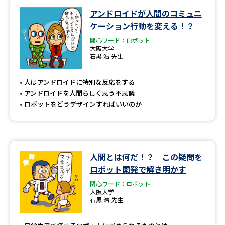
アンドロイドが人間のコミュニ
データサイエンス特集
奨学金・特待生制度特集
ケーション行動を変える！？
関心ワード：ロボット
デジタルパンフレット
進路の３択
大阪大学
石黒 浩 先生
新学年スタート号特集ページ
新学年スタート号特集ページ
（高3生用）
（高2生用）
人はアンドロイドに特別な反応をする
アンドロイドを人間らしく思う不思議
SELFBRAND特集ページ
ロボットをどうデザインすればいいのか
オープンキャンパスなどを調べる
人間とは何だ！？ この疑問を
オープンキャンパス検索
実施プログラムから探す
ロボット開発で解き明かす
関心ワード：ロボット
来場型・Web型イベント特集
夢ナビライブ
大阪大学
石黒 浩 先生