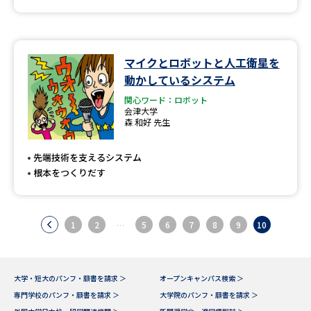
マイクとロボットと人工衛星を
動かしているシステム
関心ワード：ロボット
会津大学
森 和好 先生
先端技術を支えるシステム
根本をつくりだす
1
2
…
5
6
7
8
9
10
大学・短大のパンフ・願書を請求 ＞
オープンキャンパス検索 ＞
専門学校のパンフ・願書を請求 ＞
大学院のパンフ・願書を請求 ＞