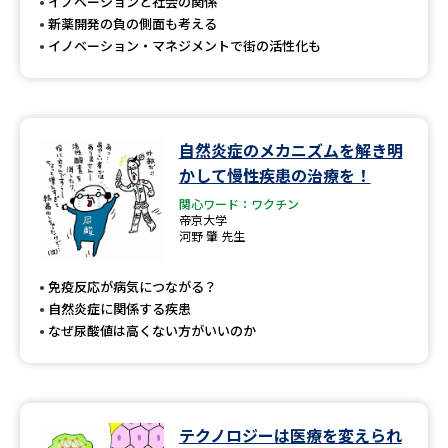
受験準備
資料検索
イノベーションと社会の関係
新薬開発の負の側面も考える
イノベーション・マネジメントで街の活性化も
志望校・出願校を調べる
併願校選び
受験スケジュールを立てよう
自然炎症のメカニズムを解き明
かして慢性疾患の治療を！
先輩が入学を決めた理由
テレメール全国一斉進学調査
関心ワード：ワクチン
帝京大学
河野 肇 先生
新生活お役立ちガイド
免疫反応が病気につながる？
自然炎症に関係する疾患
学問発見
学問検索
なぜ尿酸値は高くない方がいいのか
大学で学びたい学問発見
テクノロジーは医療を変えられ