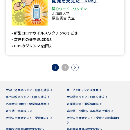
開発を支えた「DDS」
関心ワード：ワクチン
北海道大学
原島 秀吉 先生
新型コロナウイルスワクチンのすごさ
次世代の薬を運ぶDDS
DDSのジレンマを解決
1
2
大学・短大のパンフ・願書を請求 ＞
オープンキャンパス検索 ＞
専門学校のパンフ・願書を請求 ＞
大学院のパンフ・願書を請求 ＞
外国大学日本校・留学関連機関 ＞
新聞奨学会・進学情報誌 ＞
新生活・部屋探し ＞
進学塾・予備校、高卒認定予備校 ＞
大学入学共通テスト「受験案内」 ＞
大学入学共通テスト「受験上の配慮案内」
＞
高等学校卒業程度認定試験 ＞
幼稚園教員資格認定試験 ＞