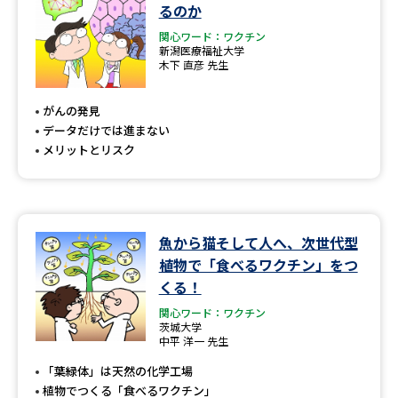
学問のミニ講義「夢ナビ講義」
学問分野解説
るのか
関心ワード：ワクチン
新潟医療福祉大学
学問の教科書
夢ナビライブ
木下 直彦 先生
ユーザーサポート
がんの発見
データだけでは進まない
メリットとリスク
Ｑ＆Ａ よくあるご質問
大学進学IDについて
資料の料金の
受付内容・発送状況の確認
お支払いについて
魚から猫そして人へ、次世代型
テレメール
個人情報取扱規定
お支払いサイト
植物で「食べるワクチン」をつ
くる！
テレメール進学カタログ
特定商取引表記
訂正のご案内
関心ワード：ワクチン
茨城大学
中平 洋一 先生
「葉緑体」は天然の化学工場
植物でつくる「食べるワクチン」