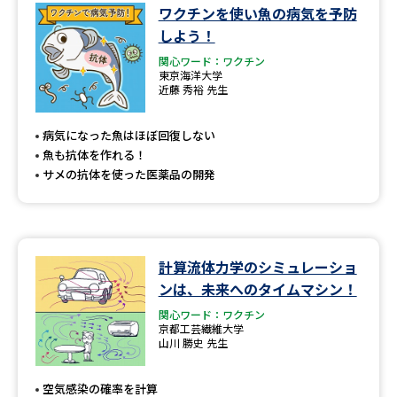
ワクチンを使い魚の病気を予防
しよう！
関心ワード：ワクチン
東京海洋大学
近藤 秀裕 先生
病気になった魚はほぼ回復しない
魚も抗体を作れる！
サメの抗体を使った医薬品の開発
計算流体力学のシミュレーショ
ンは、未来へのタイムマシン！
関心ワード：ワクチン
京都工芸繊維大学
山川 勝史 先生
空気感染の確率を計算