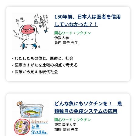
150年前、日本人は医者を信用
していなかった？！
関心ワード：ワクチン
佛教大学
香西 豊子 先生
わたしたちの体と、医療と、社会
医療のすがたを比較の視点で考える
医療から見える現代社会
どんな魚にもワクチンを！ 魚
類独自の免疫システムの応用
関心ワード：ワクチン
東京海洋大学
加藤 豪司 先生