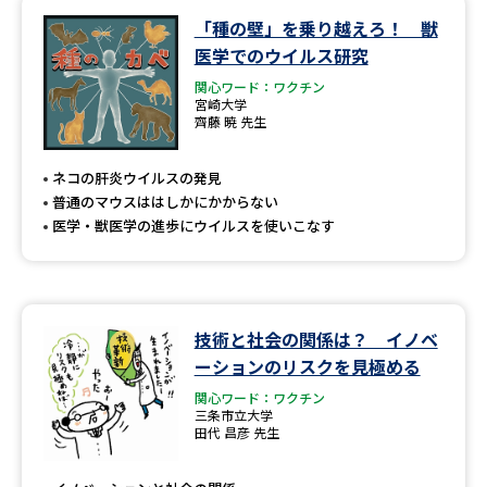
「種の壁」を乗り越えろ！ 獣
データサイエンス特集
奨学金・特待生制度特集
医学でのウイルス研究
関心ワード：ワクチン
デジタルパンフレット
進路の３択
宮崎大学
齊藤 暁 先生
新学年スタート号特集ページ
新学年スタート号特集ページ
（高3生用）
（高2生用）
ネコの肝炎ウイルスの発見
普通のマウスははしかにかからない
SELFBRAND特集ページ
医学・獣医学の進歩にウイルスを使いこなす
オープンキャンパスなどを調べる
技術と社会の関係は？ イノベ
オープンキャンパス検索
実施プログラムから探す
ーションのリスクを見極める
関心ワード：ワクチン
来場型・Web型イベント特集
夢ナビライブ
三条市立大学
田代 昌彦 先生