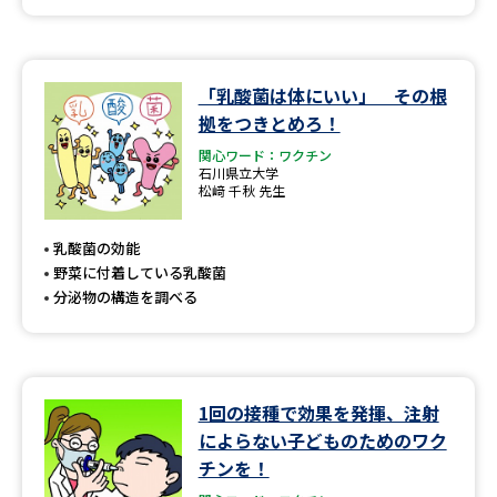
「乳酸菌は体にいい」 その根
拠をつきとめろ！
関心ワード：ワクチン
石川県立大学
松﨑 千秋 先生
乳酸菌の効能
野菜に付着している乳酸菌
分泌物の構造を調べる
1回の接種で効果を発揮、注射
によらない子どものためのワク
チンを！