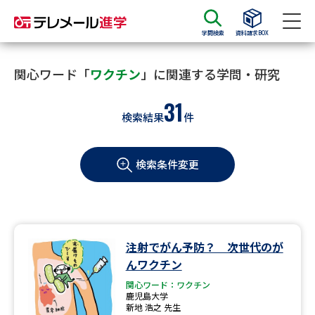
学問検索
資料請求BOX
資料請求
資料検索
関心ワード「
ワクチン
」に関連する学問・研究
31
検索結果
件
大学・短大の資料種類から請求
検索条件変更
大学パンフ
学部・学科パンフ
総合型選抜・学校推薦型選抜 募
大学入学共通テスト利用選抜の
集要項＆願書
募集要項＆願書
過去問題集
注射でがん予防？ 次世代のが
んワクチン
大学・短大以外の資料から請求
関心ワード：ワクチン
鹿児島大学
新地 浩之 先生