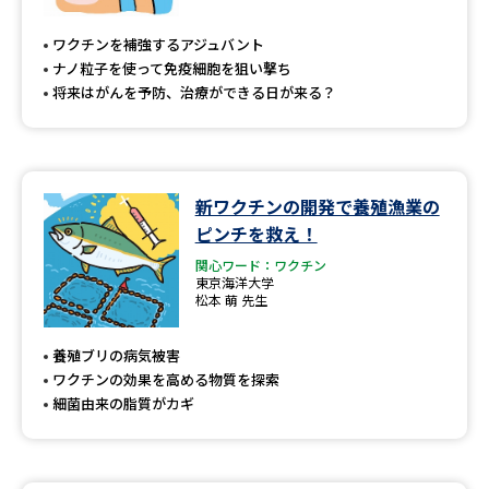
専門学校の資料請求
大学院の資料請求
ワクチンを補強するアジュバント
大学入学共通テスト「受験案
留学・進学関連、塾・予備校
ナノ粒子を使って免疫細胞を狙い撃ち
内」の請求
将来はがんを予防、治療ができる日が来る？
大学入学共通テスト「受験上の
高等学校卒業程度認定試験
配慮案内」の請求
幼稚園教員資格認定試験
小学校教員資格認定試験
新ワクチンの開発で養殖漁業の
ピンチを救え！
高等学校（情報）教員資格認定
試験
関心ワード：ワクチン
東京海洋大学
松本 萌 先生
大学研究
大学検索
養殖ブリの病気被害
ワクチンの効果を高める物質を探索
細菌由来の脂質がカギ
大学で学べる内容や特徴を調べる
国際・グローバルに強い大学特
新増設大学・学部・学科特集
集