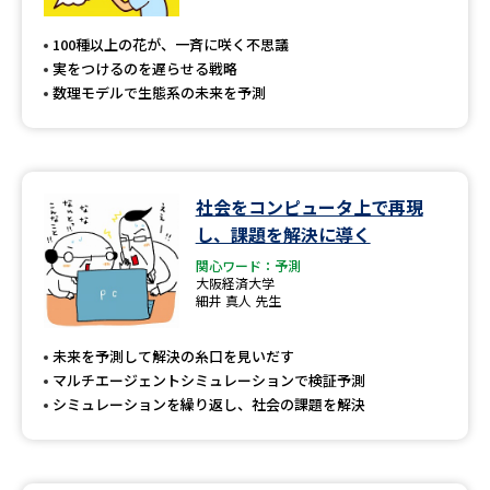
専門学校の資料請求
大学院の資料請求
100種以上の花が、一斉に咲く不思議
大学入学共通テスト「受験案
留学・進学関連、塾・予備校
実をつけるのを遅らせる戦略
内」の請求
数理モデルで生態系の未来を予測
大学入学共通テスト「受験上の
高等学校卒業程度認定試験
配慮案内」の請求
幼稚園教員資格認定試験
小学校教員資格認定試験
社会をコンピュータ上で再現
し、課題を解決に導く
高等学校（情報）教員資格認定
試験
関心ワード：予測
大阪経済大学
細井 真人 先生
大学研究
大学検索
未来を予測して解決の糸口を見いだす
マルチエージェントシミュレーションで検証予測
シミュレーションを繰り返し、社会の課題を解決
大学で学べる内容や特徴を調べる
国際・グローバルに強い大学特
新増設大学・学部・学科特集
集