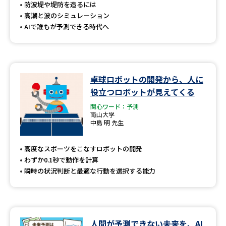
受験準備
資料検索
防波堤や堤防を造るには
高潮と波のシミュレーション
AIで誰もが予測できる時代へ
志望校・出願校を調べる
併願校選び
受験スケジュールを立てよう
卓球ロボットの開発から、人に
役立つロボットが見えてくる
先輩が入学を決めた理由
テレメール全国一斉進学調査
関心ワード：予測
南山大学
新生活お役立ちガイド
中島 明 先生
高度なスポーツをこなすロボットの開発
わずか0.1秒で動作を計算
学問発見
学問検索
瞬時の状況判断と最適な行動を選択する能力
大学で学びたい学問発見
人間が予測できない未来を、AI