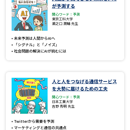
学問のミニ講義「夢ナビ講義」
学問分野解説
が予測する
関心ワード：予測
学問の教科書
夢ナビライブ
東京工科大学
瀬之口 潤輔 先生
ユーザーサポート
未来予測は人間からAIへ
「シグナル」と「ノイズ」
Ｑ＆Ａ よくあるご質問
大学進学IDについて
社会問題の解決にAIが挑むには
資料の料金の
受付内容・発送状況の確認
お支払いについて
テレメール
人と人をつなげる通信サービス
個人情報取扱規定
お支払いサイト
を大勢に届けるための工夫
テレメール進学カタログ
関心ワード：予測
特定商取引表記
訂正のご案内
日本工業大学
吉野 秀明 先生
Twitterから需要を予測
マーケティングと通信の共通点