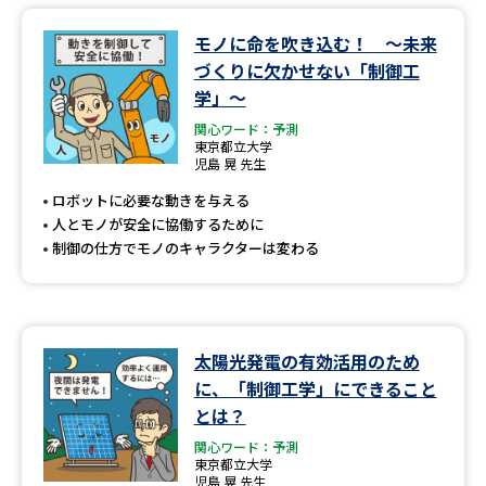
モノに命を吹き込む！ ～未来
づくりに欠かせない「制御工
学」～
関心ワード：予測
東京都立大学
児島 晃 先生
ロボットに必要な動きを与える
人とモノが安全に協働するために
制御の仕方でモノのキャラクターは変わる
太陽光発電の有効活用のため
に、「制御工学」にできること
とは？
関心ワード：予測
東京都立大学
児島 晃 先生