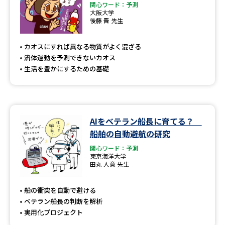
関心ワード：予測
大阪大学
後藤 晋 先生
カオスにすれば異なる物質がよく混ざる
流体運動を予測できないカオス
生活を豊かにするための基礎
AIをベテラン船長に育てる？
船舶の自動避航の研究
関心ワード：予測
東京海洋大学
田丸 人意 先生
船の衝突を自動で避ける
ベテラン船長の判断を解析
実用化プロジェクト