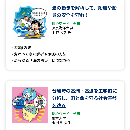
波の動きを解析して、船舶や船
データサイエンス特集
奨学金・特待生制度特集
員の安全を守れ！
関心ワード：予測
デジタルパンフレット
進路の３択
東京海洋大学
上野 公彦 先生
新学年スタート号特集ページ
新学年スタート号特集ページ
（高3生用）
（高2生用）
2種類の波
変わってきた解析や予測の方法
SELFBRAND特集ページ
あらゆる「海の防災」につながる
オープンキャンパスなどを調べる
台風時の高潮・高波を工学的に
オープンキャンパス検索
実施プログラムから探す
分析し、町と命を守る社会基盤
を造る
来場型・Web型イベント特集
夢ナビライブ
関心ワード：予測
熊本大学
金 洙列 先生