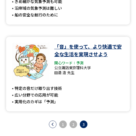
きめ細かな気象予測も可能
沿岸域の気象予測は難しい
船の安全な航行のために
「音」を使って、より快適で安
全な生活を実現させよう
関心ワード：予測
公立諏訪東京理科大学
田邉 造 先生
特定の音だけ取り出す技術
広い分野での応用が可能
実用化のカギは「予測」
1
2
3