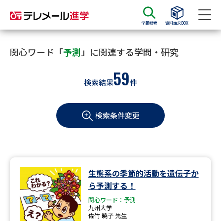
学問検索
資料請求BOX
資料請求
資料検索
関心ワード「
予測
」に関連する学問・研究
59
検索結果
件
大学・短大の資料種類から請求
検索条件変更
大学パンフ
学部・学科パンフ
総合型選抜・学校推薦型選抜 募
大学入学共通テスト利用選抜の
集要項＆願書
募集要項＆願書
過去問題集
生態系の季節的活動を遺伝子か
ら予測する！
大学・短大以外の資料から請求
関心ワード：予測
九州大学
佐竹 暁子 先生