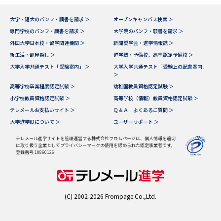
大学・短大のパンフ・願書を請求 ＞
オープンキャンパス検索 ＞
専門学校のパンフ・願書を請求 ＞
大学院のパンフ・願書を請求 ＞
外国大学日本校・留学関連機関 ＞
新聞奨学会・進学情報誌 ＞
新生活・部屋探し ＞
進学塾・予備校、高卒認定予備校 ＞
大学入学共通テスト「受験案内」 ＞
大学入学共通テスト「受験上の配慮案内」
＞
高等学校卒業程度認定試験 ＞
幼稚園教員資格認定試験 ＞
小学校教員資格認定試験 ＞
高等学校（情報）教員資格認定試験 ＞
テレメールお支払いサイト ＞
Ｑ＆Ａ よくあるご質問 ＞
大学進学IDについて ＞
ユーザーサポート ＞
テレメール進学サイトを管理運営する株式会社フロムページは、個人情報を適切
に取り扱う企業としてプライバシーマークの使用を認められた認定事業者です。
登録番号 10860126
(C) 2002-2026 Frompage.Co.,Ltd.