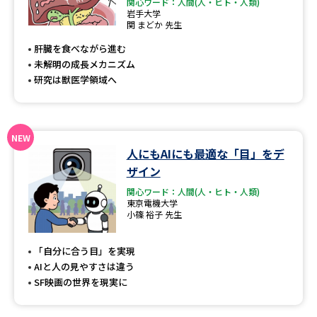
専門学校の資料請求
大学院の資料請求
関心ワード：人間(人・ヒト・人類)
岩手大学
関 まどか 先生
大学入学共通テスト「受験案
留学・進学関連、塾・予備校
内」の請求
肝臓を食べながら進む
未解明の成長メカニズム
大学入学共通テスト「受験上の
高等学校卒業程度認定試験
研究は獣医学領域へ
配慮案内」の請求
幼稚園教員資格認定試験
小学校教員資格認定試験
高等学校（情報）教員資格認定
人にもAIにも最適な「目」をデ
試験
ザイン
関心ワード：人間(人・ヒト・人類)
東京電機大学
大学研究
大学検索
小篠 裕子 先生
「自分に合う目」を実現
AIと人の見やすさは違う
大学で学べる内容や特徴を調べる
SF映画の世界を現実に
国際・グローバルに強い大学特
新増設大学・学部・学科特集
集