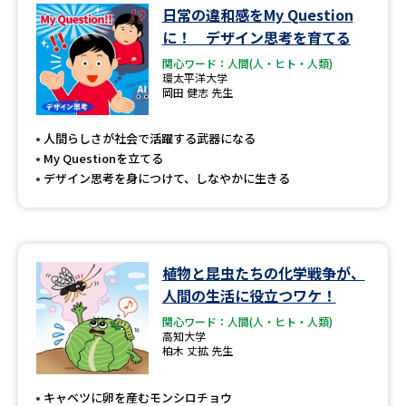
学問のミニ講義「夢ナビ講義」
学問分野解説
日常の違和感をMy Question
に！ デザイン思考を育てる
学問の教科書
夢ナビライブ
関心ワード：人間(人・ヒト・人類)
環太平洋大学
岡田 健志 先生
ユーザーサポート
人間らしさが社会で活躍する武器になる
Ｑ＆Ａ よくあるご質問
大学進学IDについて
My Questionを立てる
デザイン思考を身につけて、しなやかに生きる
資料の料金の
受付内容・発送状況の確認
お支払いについて
テレメール
個人情報取扱規定
お支払いサイト
植物と昆虫たちの化学戦争が、
人間の生活に役立つワケ！
テレメール進学カタログ
特定商取引表記
訂正のご案内
関心ワード：人間(人・ヒト・人類)
高知大学
柏木 丈拡 先生
キャベツに卵を産むモンシロチョウ