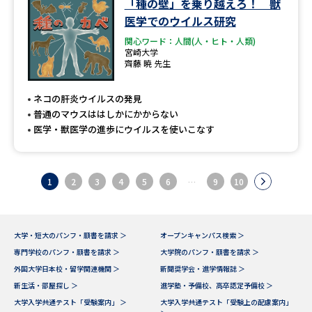
「種の壁」を乗り越えろ！ 獣
医学でのウイルス研究
関心ワード：人間(人・ヒト・人類)
宮崎大学
齊藤 暁 先生
ネコの肝炎ウイルスの発見
普通のマウスははしかにかからない
医学・獣医学の進歩にウイルスを使いこなす
1
2
3
4
5
6
…
9
10
大学・短大のパンフ・願書を請求 ＞
オープンキャンパス検索 ＞
専門学校のパンフ・願書を請求 ＞
大学院のパンフ・願書を請求 ＞
外国大学日本校・留学関連機関 ＞
新聞奨学会・進学情報誌 ＞
新生活・部屋探し ＞
進学塾・予備校、高卒認定予備校 ＞
大学入学共通テスト「受験案内」 ＞
大学入学共通テスト「受験上の配慮案内」