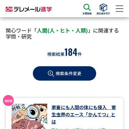
学問検索
資料請求BOX
資料請求
資料検索
関心ワード「
人間(人・ヒト・人類)
」に関連する
学問・研究
184
大学・短大の資料種類から請求
検索結果
件
大学パンフ
学部・学科パンフ
検索条件変更
総合型選抜・学校推薦型選抜 募
大学入学共通テスト利用選抜の
集要項＆願書
募集要項＆願書
過去問題集
家畜にも人間の体にも侵入 寄
大学・短大以外の資料から請求
生虫界のエース「かんてつ」と
は