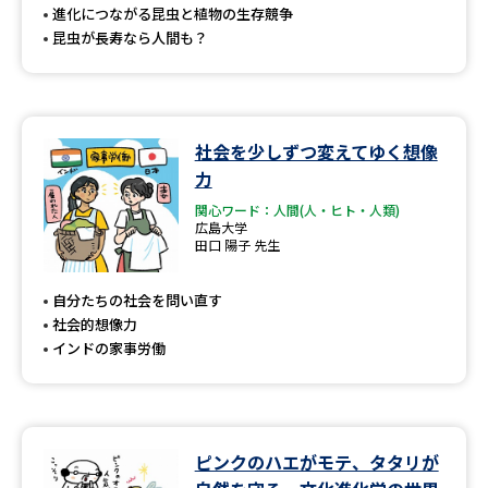
進化につながる昆虫と植物の生存競争
昆虫が長寿なら人間も？
社会を少しずつ変えてゆく想像
力
関心ワード：人間(人・ヒト・人類)
広島大学
田口 陽子 先生
自分たちの社会を問い直す
社会的想像力
インドの家事労働
ピンクのハエがモテ、タタリが