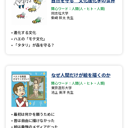
自然を守る 文化進化学の世界
関心ワード：人間(人・ヒト・人類)
同志社大学
柴﨑 祥太 先生
進化する文化
ハエの「モテ文化」
「タタリ」が森を守る？
なぜ人間だけが絵を描くのか
関心ワード：人間(人・ヒト・人類)
東京造形大学
池上 英洋 先生
最初は何かを願うために
昔は自由に描けなかった
絵は最強のメディアだった