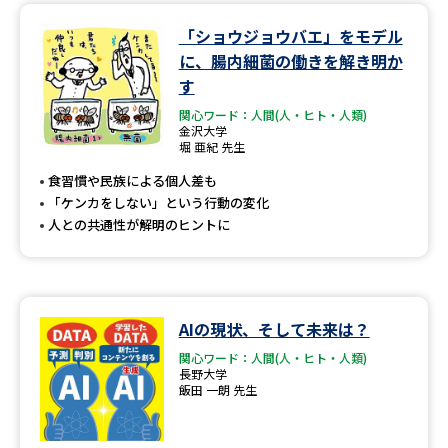
「ショウジョウバエ」をモデル
に、腸内細菌の働きを解き明か
す
関心ワード：人間(人・ヒト・人類)
金沢大学
堀 亜紀 先生
食習慣や民族による個人差も
「ケンカをしない」という行動の変化
人との共通性が解明のヒントに
AIの現状、そして未来は？
関心ワード：人間(人・ヒト・人類)
長野大学
飯田 一朗 先生