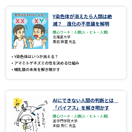
データサイエンス特集
奨学金・特待生制度特集
Y染色体が消えたら人類は絶
滅？ 進化の不思議を解明
デジタルパンフレット
進路の３択
関心ワード：人間(人・ヒト・人類)
北海道大学
黒岩 麻里 先生
新学年スタート号特集ページ
新学年スタート号特集ページ
（高3生用）
（高2生用）
Y染色体はいつか消える？
SELFBRAND特集ページ
アマミトゲネズミの性を決める仕組み
哺乳類の未来を解き明かす
オープンキャンパスなどを調べる
オープンキャンパス検索
実施プログラムから探す
AIにできない人間の判断とは
「バイアス」を解き明かす
来場型・Web型イベント特集
夢ナビライブ
関心ワード：人間(人・ヒト・人類)
追手門学院大学
本田 秀仁 先生