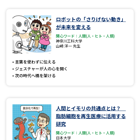
ロボットの「さりげない動き」
が未来を変える
関心ワード：人間(人・ヒト・人類)
神奈川工科大学
山崎 洋一 先生
言葉を使わずに伝える
ジェスチャーが人の心を開く
次の時代へ橋を架ける
人間とイモリの共通点とは？
脂肪細胞を再生医療に活用する
研究
関心ワード：人間(人・ヒト・人類)
日本大学