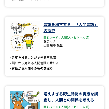
言語を科学する 「人間言語」
の探究
関心ワード：人間(人・ヒト・人類)
群馬大学
山田 敏幸 先生
言葉を操ることができる不思議
誤りから見える人間言語の片りん
言語から人間そのものを探る
増えすぎる野生動物の実態を調
査し、人間との関係を考える
関心ワード：人間(人・ヒト・人類)