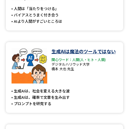
受験準備
資料検索
人間は「当たりをつける」
バイアスとうまく付き合う
AIより人間がすごいところは
志望校・出願校を調べる
併願校選び
受験スケジュールを立てよう
生成AIは魔法のツールではない
先輩が入学を決めた理由
テレメール全国一斉進学調査
関心ワード：人間(人・ヒト・人類)
デジタルハリウッド大学
橋本 大也 先生
新生活お役立ちガイド
生成AIは、社会を変える大きな波
学問発見
学問検索
生成AIは、確率で文章を生み出す
プロンプトを研究する
大学で学びたい学問発見