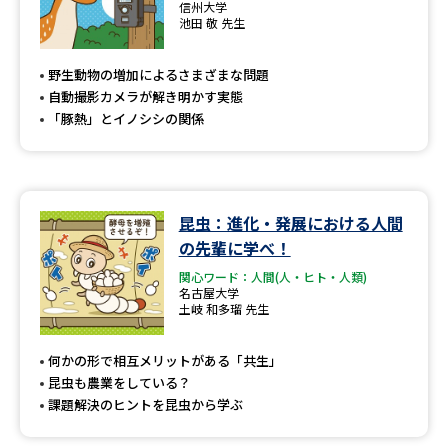
信州大学
池田 敬 先生
野生動物の増加によるさまざまな問題
自動撮影カメラが解き明かす実態
「豚熱」とイノシシの関係
昆虫：進化・発展における人間
の先輩に学べ！
関心ワード：人間(人・ヒト・人類)
名古屋大学
土岐 和多瑠 先生
何かの形で相互メリットがある「共生」
昆虫も農業をしている？
課題解決のヒントを昆虫から学ぶ