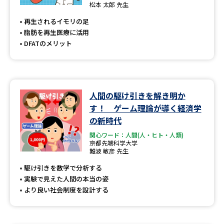
松本 太郎 先生
再生されるイモリの足
脂肪を再生医療に活用
DFATのメリット
人間の駆け引きを解き明か
す！ ゲーム理論が導く経済学
の新時代
関心ワード：人間(人・ヒト・人類)
京都先端科学大学
難波 敏彦 先生
駆け引きを数学で分析する
実験で見えた人間の本当の姿
より良い社会制度を設計する