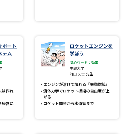
べる
ムから探す
サポート
ロケットエンジンを
ライブ
ステム
学ぼう
率
関心ワード：効率
学
中部大学
苅田 丈士 先生
資料検索
エンジンが溶けて壊れる「振動燃焼」
ムは作れ
流体力学でロケット操縦の自由度が上
がる
を経営に
ロケット開発から水道管まで
う
先輩が入学を決めた理由
役立ちガイド