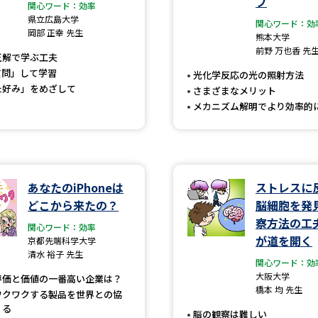
プ
大学入学共通テスト「受験案内」の請求
関心ワード：効率
県立広島大学
関心ワード：効
大学入学共通テスト「受験上の配慮案内
岡部 正幸 先生
熊本大学
前野 万也香 先
幼稚園教員資格認定試験
小学校教員資
正解で学ぶ工夫
質問」して学習
光化学反応の光の照射方法
高等学校（情報）教員資格認定試験
た好み」をめざして
さまざまなメリット
メカニズム解明でより効率的
大学研究
あなたのiPhoneは
ストレスに
大学で学べる内容や特徴を調
どこから来たの？
脳細胞を発
察方法の工
関心ワード：効率
新増設大学・学部・学科特集
国際・グ
が道を開く
京都先端科学大学
清水 裕子 先生
データサイエンス特集
奨学金・特待生
関心ワード：効
大阪大学
評価と価値の一番高い企業は？
進路の３択
新学年スタート号特集ペー
橋本 均 先生
ワクワクする製品を世界との協
新学年スタート号特集ページ（高2生用
くる
脳の観察は難しい