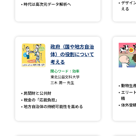
デザイ
時代は高次元データ解析へ
える
政府（国や地方自治
体）の役割について
考える
関心ワード：効率
東北公益文科大学
三木 潤一 先生
動物生産
エリー
民間財と公共財
精
税金の「応能負担」
体外受
地方自治体の持続可能性を高める