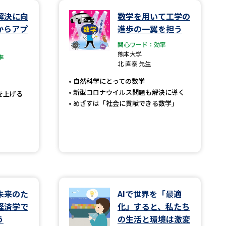
解決に向
数学を用いて工学の
学問検索
からアプ
進歩の一翼を担う
関心ワード：効率
熊本大学
率
北 直泰 先生
自然科学にとっての数学
野解説
学問の教科書
夢ナビライブ
新型コロナウイルス問題も解決に導く
を上げる
めざすは「社会に貢献できる数学」
いて
このサイトについて
・発送状況の確認
テレメール
お支払いサイト
未来のた
AIで世界を「最適
問合せ先
テレメール進学カタログ
訂正のご案内
経済学で
化」すると、私たち
う
の生活と環境は激変