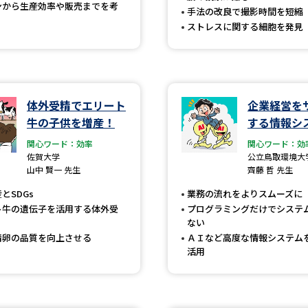
ンから生産効率や販売までを考
手法の改良で撮影時間を短縮
SELFBRAND特集ページ
ストレスに関する細胞を発見
オープンキャンパスなどを調
オープンキャンパス検索
実施プログラ
体外受精でエリート
企業経営を
来場型・Web型イベント特集
夢ナビ
牛の子供を増産！
する情報シ
関心ワード：効率
関心ワード：効
佐賀大学
公立鳥取環境大
山中 賢一 先生
齊藤 哲 先生
受験準備
とSDGs
業務の流れをよりスムーズに
ト牛の遺伝子を活用する体外受
プログラミングだけでシステ
ない
志望校・出願校を調べる
精卵の品質を向上させる
ＡＩなど高度な情報システム
活用
併願校選び
受験スケジュールを立てよ
テレメール全国一斉進学調査
新生活お