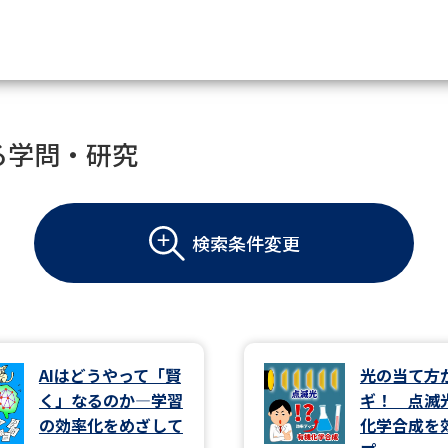
資料請求
る学問・研究
大学・短大の資料種類から請
検索条件変更
大学パンフ
学部・学科パンフ
総合型選抜・学校推薦型選抜 募集要項＆
大学入学共通テスト利用選抜の募集要項
大学・短大以外の資料から請
AIはどうやって「賢
光の当て方
く」なるのか―学習
ギ！ 点滅
専門学校の資料請求
大学院の資料請求
の効率化をめざして
化学合成を