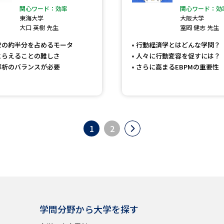
関心ワード：効率
関心ワード：効
東海大学
大阪大学
大口 英樹 先生
室岡 健志 先生
費の約半分を占めるモータ
行動経済学とはどんな学問？
とらえることの難しさ
人々に行動変容を促すには？
解析のバランスが必要
さらに高まるEBPMの重要性
1
2
学問分野から大学を探す