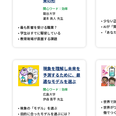
来の形
関心ワード：効率
龍谷大学
瀧本 眞人 先生
少ない
AIが「
最も影響を受ける職業？
「あな
学生はすでに駆使している
教育現場が直面する課題
現象を理解し未来を
予測するために、最
適なモデルを選ぶ
関心ワード：効率
広島大学
伊森 晋平 先生
世界で
世界が
現象の「モデル」を選ぶ
働でつ
目的に合ったモデルを選ぶには？