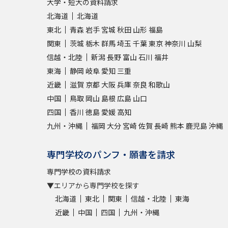
大学・短大の資料請求
北海道
北海道
東北
青森
岩手
宮城
秋田
山形
福島
関東
茨城
栃木
群馬
埼玉
千葉
東京
神奈川
山梨
信越・北陸
新潟
長野
富山
石川
福井
東海
静岡
岐阜
愛知
三重
近畿
滋賀
京都
大阪
兵庫
奈良
和歌山
中国
鳥取
岡山
島根
広島
山口
四国
香川
徳島
愛媛
高知
九州・沖縄
福岡
大分
宮崎
佐賀
長崎
熊本
鹿児島
沖縄
専門学校のパンフ・願書を請求
専門学校の資料請求
▼エリアから専門学校を探す
北海道
東北
関東
信越・北陸
東海
近畿
中国
四国
九州・沖縄