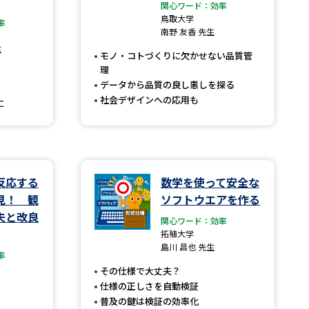
関心ワード：効率
鳥取大学
率
」の請求
高等学校卒業程度認定試験
南野 友香 先生
生
格認定試験
モノ・コトづくりに欠かせない品質管
理
データから品質の良し悪しを探る
社会デザインへの応用も
に
大学検索
反応する
数学を使って安全な
べる
見！ 観
ソフトウエアを作る
夫と改良
関心ワード：効率
ローバルに強い大学特集
拓殖大学
島川 昌也 先生
制度特集
デジタルパンフレット
率
その仕様で大丈夫？
ジ（高3生用）
仕様の正しさを自動検証
）
普及の鍵は検証の効率化