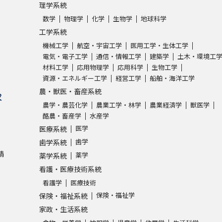
理学系統
数学
物理学
化学
生物学
地球科学
工学系統
機械工学
航空・宇宙工学
医用工学・生体工学
電気・電子工学
通信・情報工学
建築学
土木・環境工
材料工学
応用物理学
応用科学
生物工学
資源・エネルギー工学
経営工学
船舶・海洋工学
農・獣医・畜産系統
求
農学・農芸化学
農業工学・林学
農業経済学
獣医学
酪農・畜産学
水産学
医学
医療系統
歯学
歯学系統
請
薬学
薬学系統
看護・医療技術系統
看護学
医療技術
保険・福祉学
保険・福祉系統
家政・生活系統