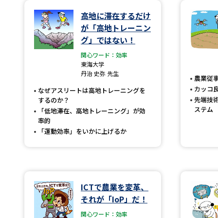
高地に滞在するだけ
が「高地トレーニン
グ」ではない！
関心ワード：効率
東海大学
丹治 史弥 先生
農業従
カッコ
なぜアスリートは高地トレーニングを
先端技
するのか？
ステム
「低地滞在、高地トレーニング」が効
率的
「運動効率」をいかに上げるか
ICTで農業を変革、
それが「IoP」だ！
関心ワード：効率