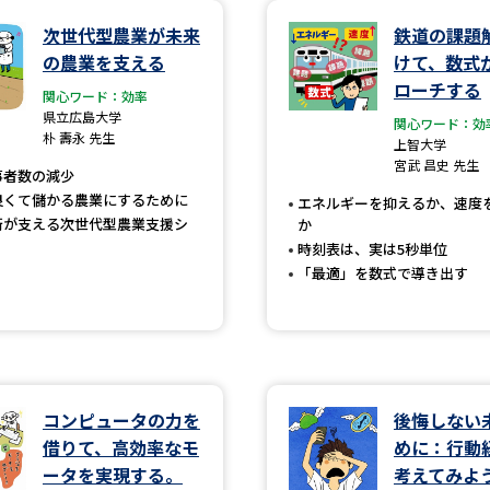
次世代型農業が未来
鉄道の課題
学問発見
の農業を支える
けて、数式
ローチする
関心ワード：効率
県立広島大学
関心ワード：効
大学で学びたい学問発見
朴 壽永 先生
上智大学
宮武 昌史 先生
事者数の減少
学問のミニ講義「夢ナビ講義」
学問分
良くて儲かる農業にするために
エネルギーを抑えるか、速度
術が支える次世代型農業支援シ
か
時刻表は、実は5秒単位
「最適」を数式で導き出す
ユーザーサポート
Ｑ＆Ａ よくあるご質問
大学進学IDにつ
資料の料金の
お支払いについて
受付内容
コンピュータの力を
後悔しない
個人情報取扱規定
特定商取引表記
お
借りて、高効率なモ
めに：行動
受験情報リンク
ータを実現する。
考えてみよ