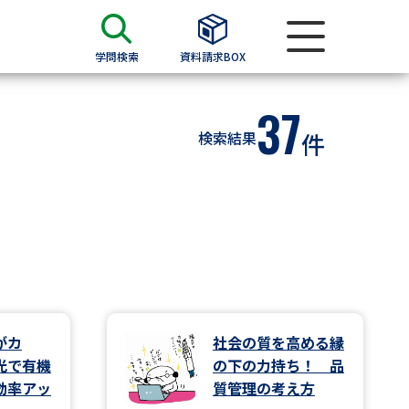
学問検索
資料請求BOX
37
資料検索
検索結果
件
求
願書
＆願書
過去問題集
求
がカ
社会の質を高める縁
光で有機
の下の力持ち！ 品
留学・進学関連、塾・予備校
効率アッ
質管理の考え方