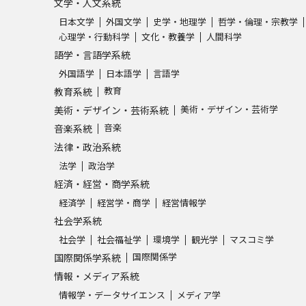
文学・人文系統
日本文学
外国文学
史学・地理学
哲学・倫理・宗教学
心理学・行動科学
文化・教養学
人間科学
語学・言語学系統
外国語学
日本語学
言語学
教育
教育系統
美術・デザイン・芸術学
美術・デザイン・芸術系統
音楽
音楽系統
法律・政治系統
法学
政治学
経済・経営・商学系統
経済学
経営学・商学
経営情報学
社会学系統
社会学
社会福祉学
環境学
観光学
マスコミ学
国際関係学
国際関係学系統
情報・メディア系統
情報学・データサイエンス
メディア学