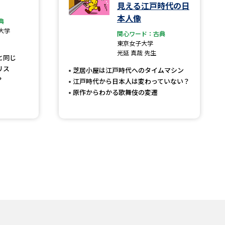
見える江戸時代の日
本人像
典
大学
関心ワード：古典
東京女子大学
光延 真哉 先生
と同じ
リス
芝居小屋は江戸時代へのタイムマシン
？
江戸時代から日本人は変わっていない？
原作からわかる歌舞伎の変遷