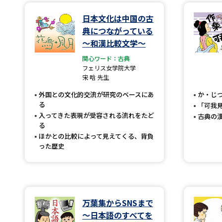
日本文化は中国の古
典につながっている
～和漢比較文学～
関心ワード：古典
フェリス女学院大学
宋 晗 先生
外国との文化的交流が研究のベースにあ
か・じ
る
「可我
入ってきた表現が受容される流れをたど
古典の
る
ほかとの比較によって見えてくる、背負
った歴史
万葉集からSNSまで
～日本語のすべてを