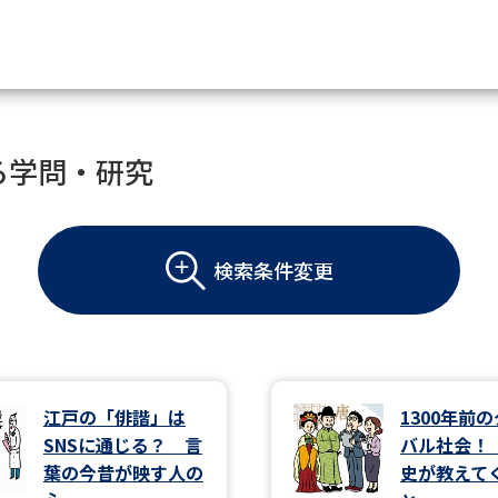
資料請求
る学問・研究
大学・短大の資料種類から請
検索条件変更
大学パンフ
学部・学科パンフ
総合型選抜・学校推薦型選抜 募集要項＆
大学入学共通テスト利用選抜の募集要項
大学・短大以外の資料から請
江戸の「俳諧」は
1300年前
SNSに通じる？ 言
バル社会！
専門学校の資料請求
大学院の資料請求
葉の今昔が映す人の
史が教えて