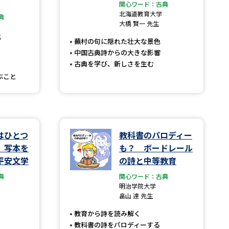
関心ワード：古典
北海道教育大学
典
」の請求
高等学校卒業程度認定試験
大橋 賢一 先生
生
格認定試験
蕪村の句に隠れた壮大な景色
中国古典詩からの大きな影響
古典を学び、新しさを生む
ぶこと
大学検索
はひとつ
教科書のパロディー
べる
 写本を
も？ ボードレール
平安文学
の詩と中等教育
ローバルに強い大学特集
典
関心ワード：古典
制度特集
デジタルパンフレット
明治学院大学
畠山 達 先生
ジ（高3生用）
教育から詩を読み解く
）
教科書の詩をパロディーする