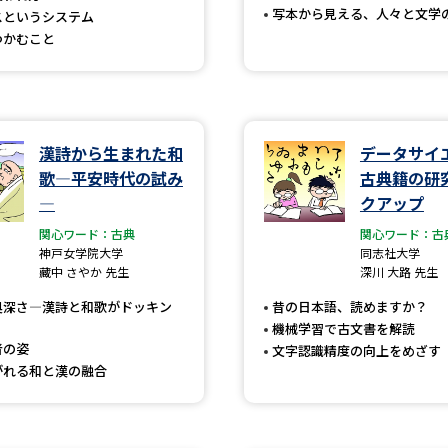
写本から見える、人々と文学
スというシステム
SELFBRAND特集ページ
つかむこと
オープンキャンパスなどを調
オープンキャンパス検索
実施プログラ
漢詩から生まれた和
データサイ
来場型・Web型イベント特集
夢ナビ
歌―平安時代の試み
古典籍の研
―
クアップ
関心ワード：古典
関心ワード：古
受験準備
神戸女学院大学
同志社大学
藏中 さやか 先生
深川 大路 先生
奥深さ―漢詩と和歌がドッキン
昔の日本語、読めますか？
志望校・出願校を調べる
機械学習で古文書を解読
者の姿
文字認識精度の向上をめざす
がれる和と漢の融合
併願校選び
受験スケジュールを立てよ
テレメール全国一斉進学調査
新生活お