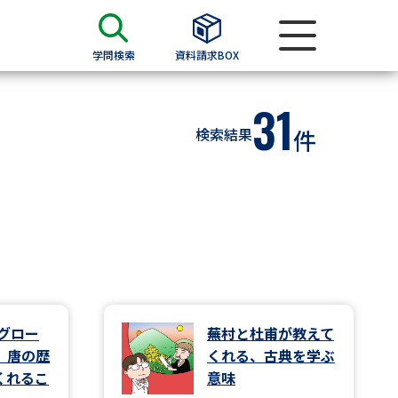
学問検索
資料請求BOX
31
資料検索
検索結果
件
求
願書
＆願書
過去問題集
求
のグロー
蕪村と杜甫が教えて
 唐の歴
くれる、古典を学ぶ
留学・進学関連、塾・予備校
くれるこ
意味