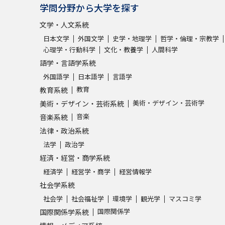
学問分野から大学を探す
文学・人文系統
日本文学
外国文学
史学・地理学
哲学・倫理・宗教学
心理学・行動科学
文化・教養学
人間科学
語学・言語学系統
外国語学
日本語学
言語学
教育
教育系統
美術・デザイン・芸術学
美術・デザイン・芸術系統
音楽
音楽系統
法律・政治系統
法学
政治学
経済・経営・商学系統
経済学
経営学・商学
経営情報学
社会学系統
社会学
社会福祉学
環境学
観光学
マスコミ学
国際関係学
国際関係学系統