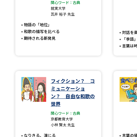
関心ワード：古典
就実大学
瓦井 裕子 先生
物語の「地位」
和歌の描写を比べる
対話を
期待される新発見
「季語
言葉は
フィクション？ コ
ミュニケーショ
ン？ 自由な和歌の
世界
関心ワード：古典
京都教育大学
小林 賢太 先生
なりきる、演じる
言葉の