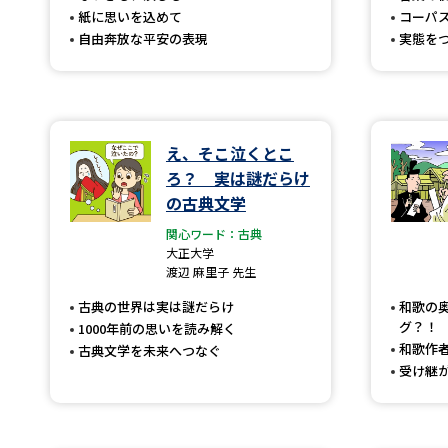
紙に思いを込めて
コーパ
自由奔放な平安の表現
実態を
え、そこ泣くとこ
ろ？ 実は謎だらけ
の古典文学
関心ワード：古典
大正大学
渡辺 麻里子 先生
古典の世界は実は謎だらけ
和歌の
グ？！
1000年前の思いを読み解く
和歌作
古典文学を未来へつなぐ
受け継