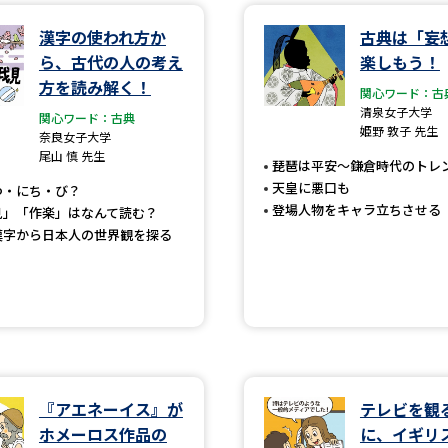
漢字の使われ方か
古典は「妄
学問発見
ら、古代の人の考え
楽しもう！
方を読み解く！
関心ワード：古
清泉女子大学
関心ワード：古典
大学で学びたい学問発見
姫野 敦子 先生
奈良女子大学
尾山 慎 先生
琵琶は平安～鎌倉時代のトレ
学問のミニ講義「夢ナビ講義」
学問分
天皇に悪口も
つ・にち・び？
登場人物をキャラ立ちさせる
見」「作楽」はなんて読む？
漢字から日本人の世界観を探る
ユーザーサポート
Ｑ＆Ａ よくあるご質問
大学進学IDにつ
資料の料金の
お支払いについて
受付内容
個人情報取扱規定
特定商取引表記
お
『アエネーイス』が
テレビを観
受験情報リンク
ホメーロス作品の
に、イギリ