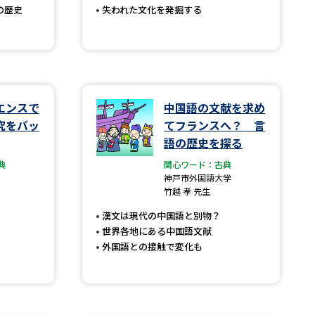
の歴史
失われた文化を発掘する
べる
ムから探す
エンスで
中国語の文献を求め
ライブ
究をバッ
てフランスへ？ 言
語の歴史を探る
典
関心ワード：古典
資料検索
神戸市外国語大学
竹越 孝 先生
漢文は現代の中国語と別物？
世界各地にある中国語文献
外国語との接触で変化も
う
先輩が入学を決めた理由
役立ちガイド