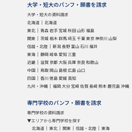
大学・短大のパンフ・願書を請求
大学・短大の資料請求
北海道
北海道
東北
青森
岩手
宮城
秋田
山形
福島
関東
茨城
栃木
群馬
埼玉
千葉
東京
神奈川
山梨
信越・北陸
新潟
長野
富山
石川
福井
東海
静岡
岐阜
愛知
三重
近畿
滋賀
京都
大阪
兵庫
奈良
和歌山
中国
鳥取
岡山
島根
広島
山口
四国
香川
徳島
愛媛
高知
九州・沖縄
福岡
大分
宮崎
佐賀
長崎
熊本
鹿児島
沖縄
専門学校のパンフ・願書を請求
専門学校の資料請求
▼エリアから専門学校を探す
北海道
東北
関東
信越・北陸
東海