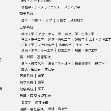
情報・メディア系統
情報学・データサイエンス
メディア学
理学系統
数学
物理学
化学
生物学
地球科学
工学系統
機械工学
航空・宇宙工学
医用工学・生体工学
電気・電子工学
通信・情報工学
建築学
土木・環境工
材料工学
応用物理学
応用科学
生物工学
資源・エネルギー工学
経営工学
船舶・海洋工学
農・獣医・畜産系統
求
農学・農芸化学
農業工学・林学
農業経済学
獣医学
酪農・畜産学
水産学
医学
医療系統
歯学
歯学系統
請
薬学
薬学系統
看護・医療技術系統
看護学
医療技術
保険・福祉学
保険・福祉系統