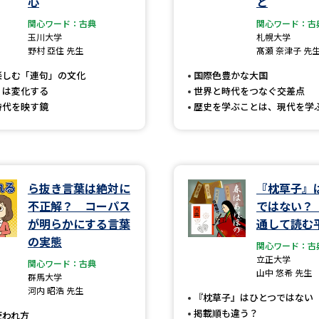
心
と
大学入学共通テスト「受験案内」の請求
関心ワード：古典
関心ワード：古
大学入学共通テスト「受験上の配慮案内
玉川大学
札幌大学
野村 亞住 先生
髙瀬 奈津子 先
幼稚園教員資格認定試験
小学校教員資
楽しむ「連句」の文化
国際色豊かな大国
高等学校（情報）教員資格認定試験
」は変化する
世界と時代をつなぐ交差点
時代を映す鏡
歴史を学ぶことは、現代を学
大学研究
ら抜き言葉は絶対に
『枕草子』
大学で学べる内容や特徴を調
不正解？ コーパス
ではない？
が明らかにする言葉
通して読む
新増設大学・学部・学科特集
国際・グ
の実態
関心ワード：古
データサイエンス特集
奨学金・特待生
立正大学
関心ワード：古典
山中 悠希 先生
群馬大学
進路の３択
新学年スタート号特集ペー
河内 昭浩 先生
『枕草子』はひとつではない
新学年スタート号特集ページ（高2生用
掲載順も違う？
使われ方