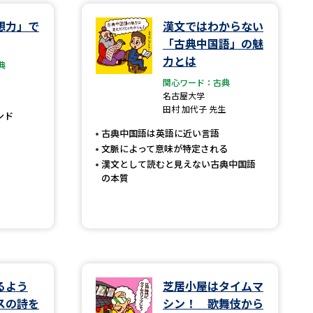
想力」で
漢文ではわからない
学問検索
「古典中国語」の魅
力とは
典
関心ワード：古典
名古屋大学
田村 加代子 先生
ンド
野解説
学問の教科書
夢ナビライブ
古典中国語は英語に近い言語
文脈によって意味が特定される
漢文として読むと見えない古典中国語
の本質
いて
このサイトについて
・発送状況の確認
テレメール
お支払いサイト
問合せ先
テレメール進学カタログ
訂正のご案内
るよう
芝居小屋はタイムマ
スの詩を
シン！ 歌舞伎から