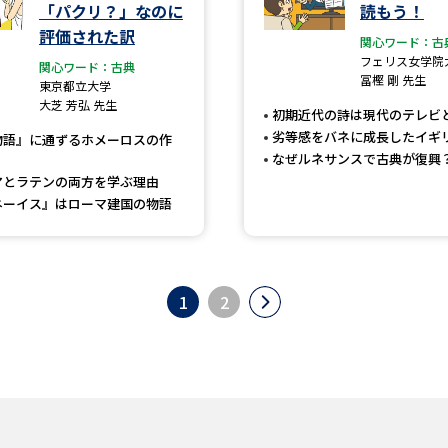
「パクリ？」なのに
読もう！
評価された訳
関心ワード：古
フェリス女学院
関心ワード：古典
冨樫 剛 先生
東京都立大学
大芝 芳弘 先生
初期近代の詩は現代のテレビ
劣等感をバネに成長したイギ
物語』に通ずるホメーロスの作
なぜルネサンスで古典が復興
アとラテンの両方を学ぶ理由
ネーイス』はローマ建国の物語
1
2