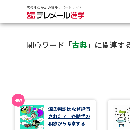
高校生のための進学サポートサイト
関心ワード「
古典
」に関連す
源氏物語はなぜ評価
された？ 各時代の
和歌から考察する