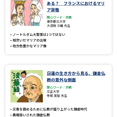
学問のミニ講義「夢ナビ講義」
学問分野解説
ある？ フランスにおけるマリ
ア崇敬
学問の教科書
夢ナビライブ
関心ワード：宗教
東京都立大学
大須賀 沙織 先生
ユーザーサポート
ノートルダム大聖堂は1つではない
相次いだマリアの出現
Ｑ＆Ａ よくあるご質問
大学進学IDについて
地方色豊かなマリア像
資料の料金の
受付内容・発送状況の確認
お支払いについて
テレメール
日蓮の生き方から見る、鎌倉仏
個人情報取扱規定
お支払いサイト
教の意外な側面
テレメール進学カタログ
関心ワード：宗教
特定商取引表記
訂正のご案内
立正大学
寺尾 英智 先生
災害を鎮めるために仏教が盛り上がった鎌倉時代
異端扱いされた鎌倉仏教