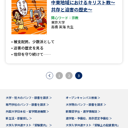
中東地域におけるキリスト教～
共存と迫害の歴史～
関心ワード：宗教
東京大学
高橋 英海 先生
被支配民、少数派として
迫害の歴史を見る
信仰を守り続けて……
1
2
3
大学・短大のパンフ・願書を請求 ＞
オープンキャンパス検索 ＞
専門学校のパンフ・願書を請求 ＞
大学院のパンフ・願書を請求 ＞
外国大学日本校・留学関連機関 ＞
新聞奨学会・進学情報誌 ＞
新生活・部屋探し ＞
進学塾・予備校、高卒認定予備校 ＞
大学入学共通テスト「受験案内」 ＞
大学入学共通テスト「受験上の配慮案内」