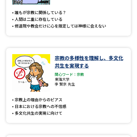
専門学校の資料請求
大学院の資料請求
誰もが宗教に関係している？
大学入学共通テスト「受験案
留学・進学関連、塾・予備校
人間は二重に存在している
内」の請求
修道院や教会だけに心を限定しては神様に会えない
大学入学共通テスト「受験上の
高等学校卒業程度認定試験
配慮案内」の請求
幼稚園教員資格認定試験
小学校教員資格認定試験
宗教の多様性を理解し、多文化
共生を実現する
高等学校（情報）教員資格認定
試験
関心ワード：宗教
東海大学
李 賢京 先生
大学研究
大学検索
宗教上の理由からのピアス
日本における宗教への不信感
多文化共生の実現に向けて
大学で学べる内容や特徴を調べる
国際・グローバルに強い大学特
新増設大学・学部・学科特集
集