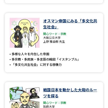
オスマン帝国にみる「多文化共
生社会」
関心ワード：宗教
大阪公立大学
上野 雅由樹 先生
多様な人々を内包した帝国
多宗教・多民族・多言語の縮図「イスタンブル」
「多文化共生社会」に対する想像力
戦国日本を動かした大砲のルー
ツを探る
関心ワード：宗教
別府大学