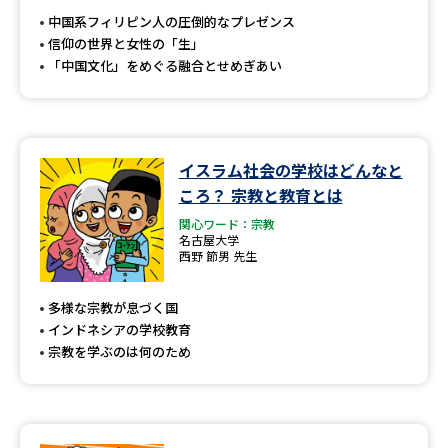
中国系フィリピン人の圧倒的なプレゼンス
信仰の世界と女性の「生」
「中国文化」をめぐる融合とせめぎあい
イスラム社会の学校はどんなと
ころ？ 宗教と教育とは
関心ワード：宗教
名古屋大学
西野 節男 先生
多様な宗教が息づく国
インドネシアの学校教育
宗教を学ぶのは何のため