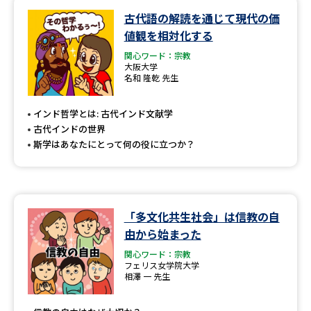
古代語の解読を通じて現代の価
データサイエンス特集
奨学金・特待生制度特集
値観を相対化する
関心ワード：宗教
デジタルパンフレット
進路の３択
大阪大学
名和 隆乾 先生
新学年スタート号特集ページ
新学年スタート号特集ページ
（高3生用）
（高2生用）
インド哲学とは: 古代インド文献学
古代インドの世界
SELFBRAND特集ページ
斯学はあなたにとって何の役に立つか？
オープンキャンパスなどを調べる
「多文化共生社会」は信教の自
オープンキャンパス検索
実施プログラムから探す
由から始まった
関心ワード：宗教
来場型・Web型イベント特集
夢ナビライブ
フェリス女学院大学
相澤 一 先生