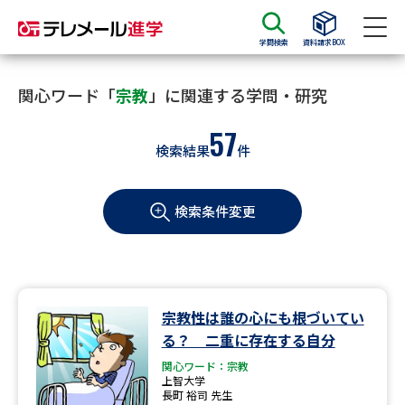
学問検索
資料請求BOX
資料請求
資料検索
関心ワード「
宗教
」に関連する学問・研究
57
検索結果
件
大学・短大の資料種類から請求
検索条件変更
大学パンフ
学部・学科パンフ
総合型選抜・学校推薦型選抜 募
大学入学共通テスト利用選抜の
集要項＆願書
募集要項＆願書
過去問題集
宗教性は誰の心にも根づいてい
る？ 二重に存在する自分
大学・短大以外の資料から請求
関心ワード：宗教
上智大学
長町 裕司 先生