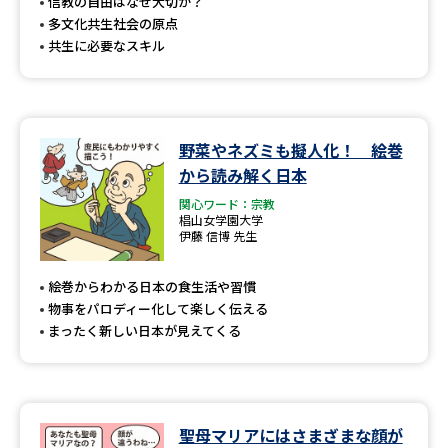
受験準備
資料検索
信教の自由はなぜ大切か？
多文化共生社会の原点
共生に必要なスキル
志望校・出願校を調べる
併願校選び
受験スケジュールを立てよう
野菜やネズミも擬人化！ 絵巻
から読み解く日本
先輩が入学を決めた理由
テレメール全国一斉進学調査
関心ワード：宗教
椙山女学園大学
伊藤 信博 先生
新生活お役立ちガイド
絵巻からわかる日本の食生活や習慣
物事をパロディー化して楽しく伝える
学問発見
学問検索
まったく新しい日本が見えてくる
大学で学びたい学問発見
聖母マリアにはさまざまな顔が