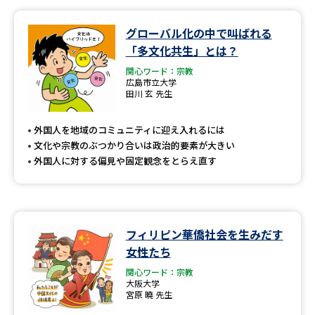
グローバル化の中で叫ばれる
「多文化共生」とは？
関心ワード：宗教
広島市立大学
田川 玄 先生
外国人を地域のコミュニティに迎え入れるには
文化や宗教のぶつかり合いは政治的要素が大きい
外国人に対する偏見や固定観念をとらえ直す
フィリピン華僑社会を生みだす
女性たち
関心ワード：宗教
大阪大学
宮原 曉 先生