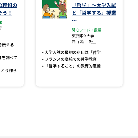
の理科の
「哲学」～大学入試
そう！
と「哲学する」授業
～
業
学
関心ワード：授業
東京都立大学
西山 雄二 先生
を伝える
大学入試の最初の科目は「哲学」
質を調べて
フランスの高校での哲学教育
「哲学すること」の教育的意義
、どう作ら