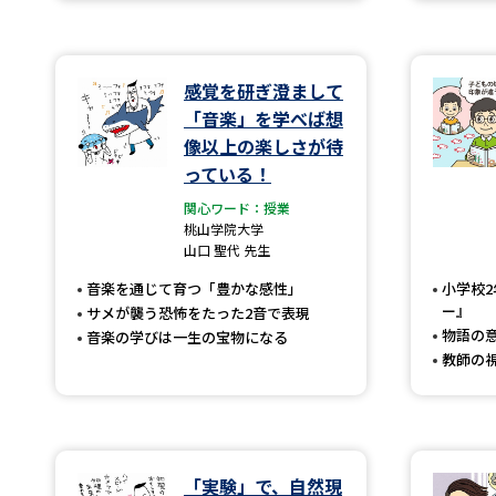
感覚を研ぎ澄まして
「音楽」を学べば想
像以上の楽しさが待
っている！
関心ワード：授業
桃山学院大学
山口 聖代 先生
音楽を通じて育つ「豊かな感性」
小学校
ー』
サメが襲う恐怖をたった2音で表現
物語の
音楽の学びは一生の宝物になる
教師の
「実験」で、自然現