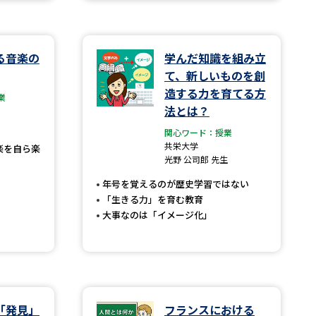
学問検索
る音楽の
学んだ知識を組み立
て、新しいものを創
造する力を育てる方
業
法とは？
野解説
学問の教科書
夢ナビライブ
関心ワード：授業
共栄大学
楽を自ら楽
光野 公司郎 先生
年号を覚えるのが歴史学習ではない
「生きる力」を育む教育
大事なのは「イメージ化」
いて
このサイトについて
・発送状況の確認
テレメール
お支払いサイト
問合せ先
テレメール進学カタログ
訂正のご案内
「発見」
フランスにおける