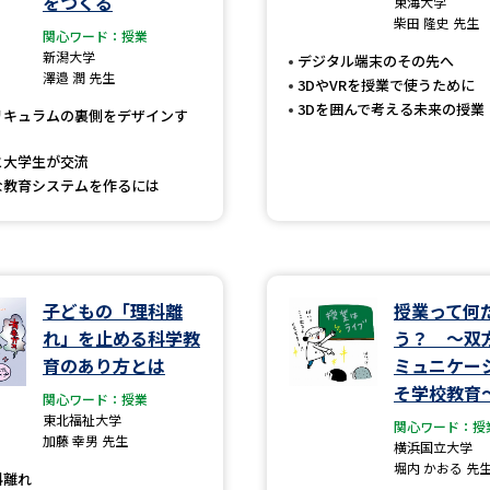
をつくる
東海大学
大学入学共通テスト「受験案内」の請求
柴田 隆史 先生
関心ワード：授業
大学入学共通テスト「受験上の配慮案内
新潟大学
デジタル端末のその先へ
澤邉 潤 先生
幼稚園教員資格認定試験
小学校教員資
3DやVRを授業で使うために
3Dを囲んで考える未来の授業
リキュラムの裏側をデザインす
高等学校（情報）教員資格認定試験
と大学生が交流
な教育システムを作るには
大学研究
大学で学べる内容や特徴を調
子どもの「理科離
授業って何
れ」を止める科学教
う？ 〜双
新増設大学・学部・学科特集
国際・グ
育のあり方とは
ミュニケー
そ学校教育
データサイエンス特集
奨学金・特待生
関心ワード：授業
東北福祉大学
関心ワード：授
進路の３択
新学年スタート号特集ペー
加藤 幸男 先生
横浜国立大学
堀内 かおる 先
新学年スタート号特集ページ（高2生用
科離れ