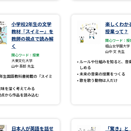
学問発見
小学校2年生の文学
楽しくわか
教材『スイミー』を
授業って？
大学で学びたい学問発見
教師の視点で読み解
関心ワード：授
く
椙山女学園大学
学問のミニ講義「夢ナビ講義」
学問分
山中 文 先生
関心ワード：授業
大東文化大学
ルールや仕組みを知ると、音
山中 吾郎 先生
しめる
未来の音楽の授業をつくる
ユーザーサポート
2年生国語教科書掲載の『スイミ
歌を歌う動物は人だけ
意味を深く考えてみる
視点から作品を読み込む
Ｑ＆Ａ よくあるご質問
大学進学IDにつ
資料の料金の
お支払いについて
受付内容
個人情報取扱規定
特定商取引表記
お
受験情報リンク
日本人が英語を話せ
「驚き」と