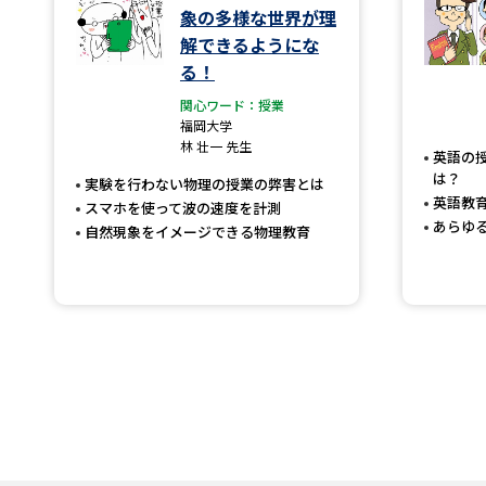
象の多様な世界が理
解できるようにな
る！
関心ワード：授業
福岡大学
林 壮一 先生
英語の
は？
実験を行わない物理の授業の弊害とは
英語教
スマホを使って波の速度を計測
あらゆ
自然現象をイメージできる物理教育