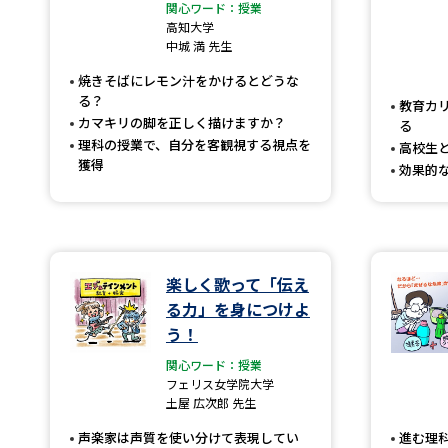
関心ワード：授業
高知大学
中城 満 先生
焼きそばにレモン汁をかけるとどうな
る？
教育カ
カマキリの脚を正しく描けますか？
る
理科の授業で、自分を客観視する視点を
高校生
獲得
効果的
楽しく歌って「伝え
る力」を身につけよ
う！
関心ワード：授業
フェリス女学院大学
土屋 広次郎 先生
声楽家は声質を使い分けて表現してい
進む理