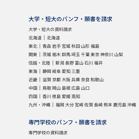
大学・短大のパンフ・願書を請求
大学・短大の資料請求
北海道
北海道
東北
青森
岩手
宮城
秋田
山形
福島
関東
茨城
栃木
群馬
埼玉
千葉
東京
神奈川
山梨
信越・北陸
新潟
長野
富山
石川
福井
東海
静岡
岐阜
愛知
三重
近畿
滋賀
京都
大阪
兵庫
奈良
和歌山
中国
鳥取
岡山
島根
広島
山口
四国
香川
徳島
愛媛
高知
九州・沖縄
福岡
大分
宮崎
佐賀
長崎
熊本
鹿児島
沖縄
専門学校のパンフ・願書を請求
専門学校の資料請求