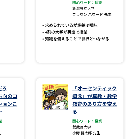
関心ワード：授業
新潟県立大学
」の請求
高等学校卒業程度認定試験
ブラウン ハワード 先生
格認定試験
求められているが定義は曖昧
4割の大学が英語で授業
知識を備えることで世界とつながる
大学検索
べる
だろ
「オーセンティック
方向のコ
概念」が算数・数学
ローバルに強い大学特集
ションこ
教育のあり方を変え
〜
る
制度特集
デジタルパンフレット
業
関心ワード：授業
ジ（高3生用）
武蔵野大学
生
小野 健太郎 先生
）