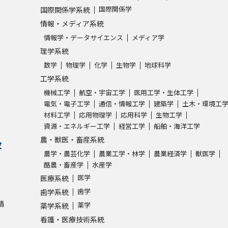
国際関係学
国際関係学系統
情報・メディア系統
情報学・データサイエンス
メディア学
理学系統
数学
物理学
化学
生物学
地球科学
工学系統
機械工学
航空・宇宙工学
医用工学・生体工学
電気・電子工学
通信・情報工学
建築学
土木・環境工
材料工学
応用物理学
応用科学
生物工学
資源・エネルギー工学
経営工学
船舶・海洋工学
農・獣医・畜産系統
求
農学・農芸化学
農業工学・林学
農業経済学
獣医学
酪農・畜産学
水産学
医学
医療系統
歯学
歯学系統
請
薬学
薬学系統
看護・医療技術系統