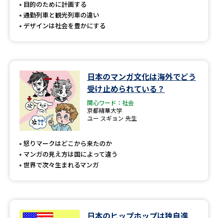
受験準備
資料検索
目的のために計画する
通勤列車と観光列車の違い
デザインは社会を豊かにする
志望校・出願校を調べる
併願校選び
受験スケジュールを立てよう
日本のマンガ文化は海外でどう
受け止められている？
先輩が入学を決めた理由
テレメール全国一斉進学調査
関心ワード：社会
京都精華大学
新生活お役立ちガイド
ユー スギョン 先生
怒りマークはどこから来たのか
マンガの見え方は国によって違う
学問発見
学問検索
世界で次々生まれるマンガ
大学で学びたい学問発見
日本のヒップホップは独自進