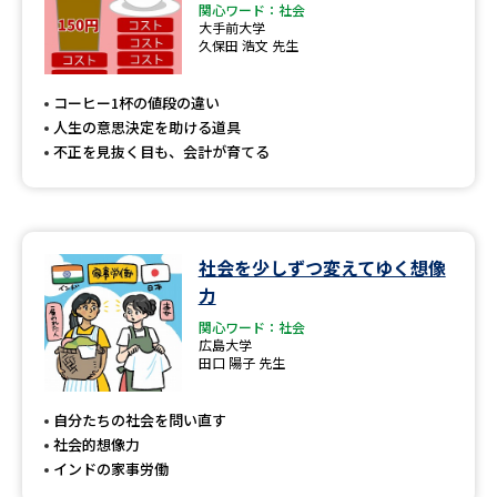
関心ワード：社会
大手前大学
久保田 浩文 先生
コーヒー1杯の値段の違い
人生の意思決定を助ける道具
不正を見抜く目も、会計が育てる
社会を少しずつ変えてゆく想像
力
関心ワード：社会
広島大学
田口 陽子 先生
自分たちの社会を問い直す
社会的想像力
インドの家事労働