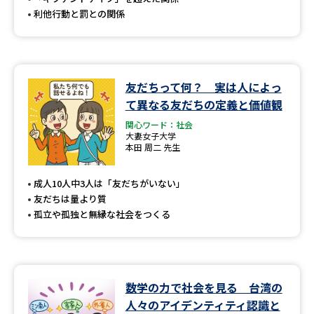
利他行動と罰との関係
友だちって何？ 実は人によっ
て異なる友だちの定義と価値観
関心ワード：社会
大妻女子大学
本田 周二 先生
成人10人中3人は「友だちがいない」
友だちは量より質
孤立や孤独と無縁な社会をつくる
数学の力で社会を見る 台湾の
人々のアイデンティティ認識と