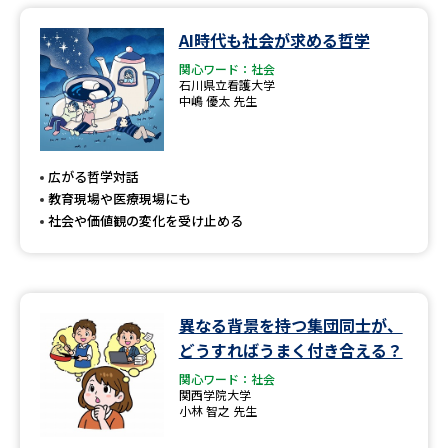
AI時代も社会が求める哲学
関心ワード：社会
石川県立看護大学
中嶋 優太 先生
広がる哲学対話
教育現場や医療現場にも
社会や価値観の変化を受け止める
異なる背景を持つ集団同士が、
どうすればうまく付き合える？
関心ワード：社会
関西学院大学
小林 智之 先生