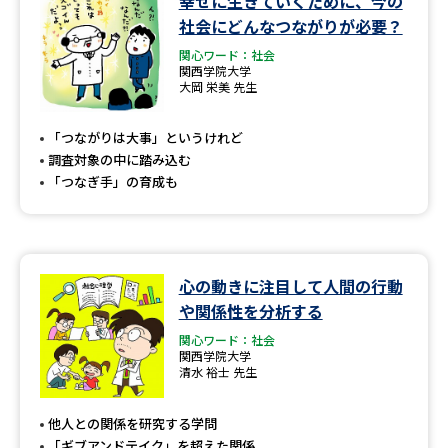
幸せに生きていくために、今の
社会にどんなつながりが必要？
関心ワード：社会
関西学院大学
大岡 栄美 先生
「つながりは大事」というけれど
調査対象の中に踏み込む
「つなぎ手」の育成も
心の動きに注目して人間の行動
や関係性を分析する
関心ワード：社会
関西学院大学
清水 裕士 先生
他人との関係を研究する学問
「ギブアンドテイク」を超えた関係