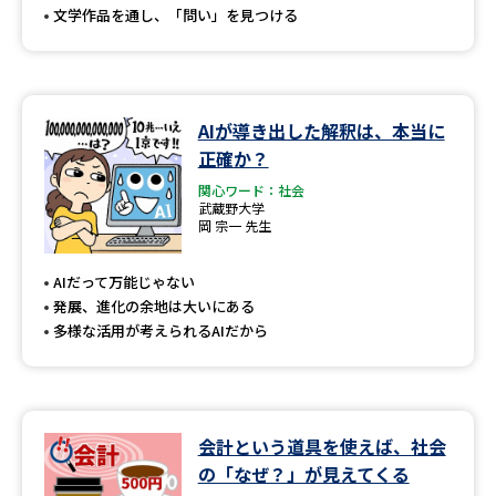
文学作品を通し、「問い」を見つける
AIが導き出した解釈は、本当に
正確か？
関心ワード：社会
武蔵野大学
岡 宗一 先生
AIだって万能じゃない
発展、進化の余地は大いにある
多様な活用が考えられるAIだから
会計という道具を使えば、社会
の「なぜ？」が見えてくる