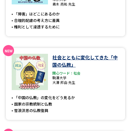
専門学校の資料請求
大学院の資料請求
青木 亮祐 先生
「障害」はどこにあるのか
大学入学共通テスト「受験案
留学・進学関連、塾・予備校
内」の請求
合理的配慮の考え方に差異
権利として浸透するために
大学入学共通テスト「受験上の
高等学校卒業程度認定試験
配慮案内」の請求
幼稚園教員資格認定試験
小学校教員資格認定試験
社会とともに変化してきた「中
高等学校（情報）教員資格認定
国の仏教」
試験
関心ワード：社会
駒澤大学
大澤 邦由 先生
大学研究
大学検索
「中国の仏教」の変化をどう見るか
国家の宗教統制と仏教
雪浪洪恩の仏教復興
大学で学べる内容や特徴を調べる
国際・グローバルに強い大学特
新増設大学・学部・学科特集
集