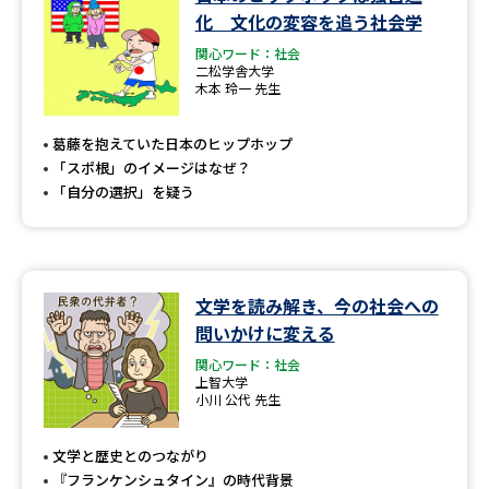
学問のミニ講義「夢ナビ講義」
学問分野解説
化 文化の変容を追う社会学
関心ワード：社会
学問の教科書
夢ナビライブ
二松学舎大学
木本 玲一 先生
ユーザーサポート
葛藤を抱えていた日本のヒップホップ
「スポ根」のイメージはなぜ？
Ｑ＆Ａ よくあるご質問
大学進学IDについて
「自分の選択」を疑う
資料の料金の
受付内容・発送状況の確認
お支払いについて
テレメール
文学を読み解き、今の社会への
個人情報取扱規定
お支払いサイト
問いかけに変える
テレメール進学カタログ
関心ワード：社会
特定商取引表記
訂正のご案内
上智大学
小川 公代 先生
文学と歴史とのつながり
『フランケンシュタイン』の時代背景