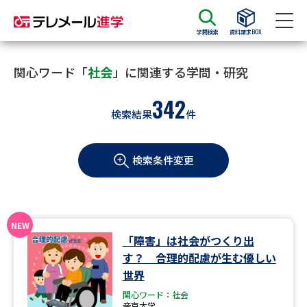
学問検索
資料請求BOX
資料請求
資料検索
関心ワード「
社会
」に関連する学問・研究
342
検索結果
件
大学・短大の資料種類から請求
検索条件変更
大学パンフ
学部・学科パンフ
総合型選抜・学校推薦型選抜 募
大学入学共通テスト利用選抜の
集要項＆願書
募集要項＆願書
過去問題集
「障害」は社会がつくり出
す？ 合理的配慮が生む優しい
大学・短大以外の資料から請求
世界
関心ワード：社会
帝京大学