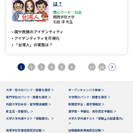
は？
関心ワード：社会
関西学院大学
石田 淳 先生
国や民族のアイデンティティ
アイデンティティを可視化
「台湾人」の実態は？
1
2
3
4
5
6
…
17
18
大学・短大のパンフ・願書を請求 ＞
オープンキャンパス検索 ＞
専門学校のパンフ・願書を請求 ＞
大学院のパンフ・願書を請求 ＞
外国大学日本校・留学関連機関 ＞
新聞奨学会・進学情報誌 ＞
新生活・部屋探し ＞
進学塾・予備校、高卒認定予備校 ＞
大学入学共通テスト「受験案内」 ＞
大学入学共通テスト「受験上の配慮案内」
＞
高等学校卒業程度認定試験 ＞
幼稚園教員資格認定試験 ＞