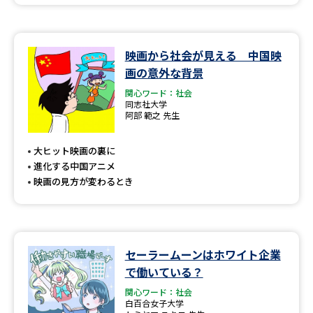
映画から社会が見える 中国映
画の意外な背景
関心ワード：社会
同志社大学
阿部 範之 先生
大ヒット映画の裏に
進化する中国アニメ
映画の見方が変わるとき
セーラームーンはホワイト企業
で働いている？
関心ワード：社会
白百合女子大学