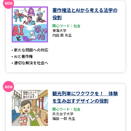
著作権法とAIから考える法学の
データサイエンス特集
奨学金・特待生制度特集
役割
関心ワード：社会
デジタルパンフレット
進路の３択
東海大学
内田 剛 先生
新学年スタート号特集ページ
新学年スタート号特集ページ
（高3生用）
（高2生用）
新たな問題への対応
AIと著作権
SELFBRAND特集ページ
適切な解決を社会へ
オープンキャンパスなどを調べる
オープンキャンパス検索
実施プログラムから探す
観光列車にワクワクを！ 体験
を生み出すデザインの役割
来場型・Web型イベント特集
夢ナビライブ
関心ワード：社会
共立女子大学
福田 一郎 先生