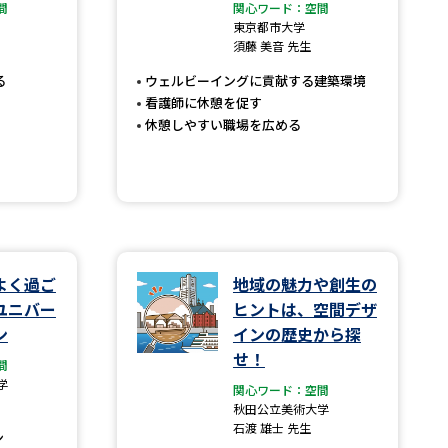
間
関心ワード：空間
東京都市大学
」の請求
高等学校卒業程度認定試験
須藤 美音 先生
格認定試験
る
ウェルビーイングに貢献する建築環境
看護師に休憩を促す
休憩しやすい職場を広める
大学検索
べる
よく過ご
地域の魅力や創生の
ユニバー
ヒントは、空間デザ
ローバルに強い大学特集
ン
インの歴史から探
せ！
制度特集
デジタルパンフレット
間
学
関心ワード：空間
ジ（高3生用）
秋田公立美術大学
石渡 雄士 先生
）
ン