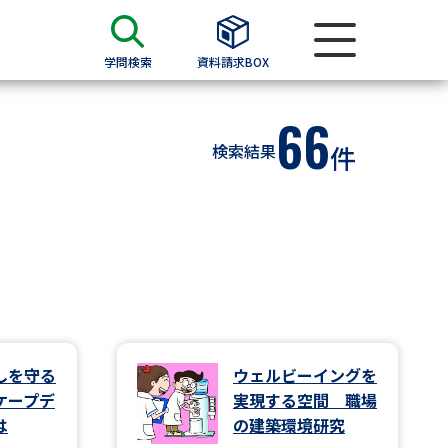
学問検索
資料請求BOX
66
資料検索
検索結果
件
求
願書
＆願書
過去問題集
求
しを守る
ウェルビーイングを
ケープデ
実現する空間 職場
留学・進学関連、塾・予備校
は
の建築環境研究