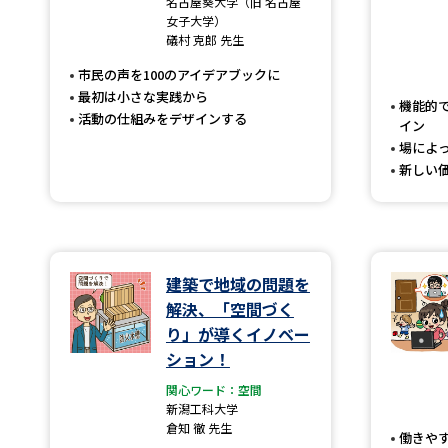
名古屋葵大学（旧 名古屋
女子大学）
礒村 克郎 先生
市民の声を100のアイデアブックに
最初は小さな実践から
機能的
活動の仕組みをデザインする
イン
場によ
新しい
建築で地域の問題を
解決、「空間づく
り」が導くイノベー
ション！
関心ワード：空間
新潟工科大学
倉知 徹 先生
働きや