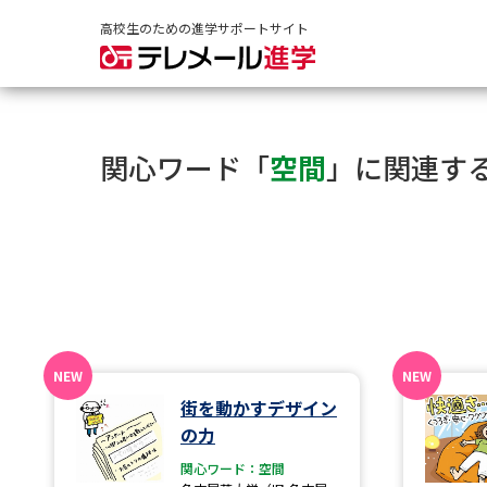
高校生のための進学サポートサイト
関心ワード「
空間
」に関連す
街を動かすデザイン
の力
関心ワード：空間