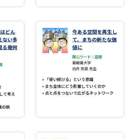
学問検索
形はどん
今ある空間を再生し
えない多
て、まちの新たな価
見る幾何
値に
野解説
学問の教科書
夢ナビライブ
関心ワード：空間
亜細亜大学
間
白井 宏昌 先生
「使い続ける」という意識
まち全体にどう影響していくのか
！
点と点をつないで広がるネットワーク
して考え
いて
このサイトについて
険の旅
・発送状況の確認
テレメール
お支払いサイト
問合せ先
テレメール進学カタログ
訂正のご案内