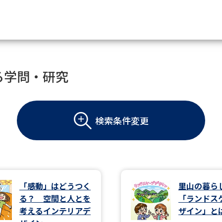
資料請求
る学問・研究
大学・短大の資料種類から請
検索条件変更
大学パンフ
学部・学科パンフ
総合型選抜・学校推薦型選抜 募集要項＆
大学入学共通テスト利用選抜の募集要項
大学・短大以外の資料から請
「感動」はどうつく
里山の暮ら
る？ 空間と人とを
「ランドス
専門学校の資料請求
大学院の資料請求
考えるインテリアデ
ザイン」と