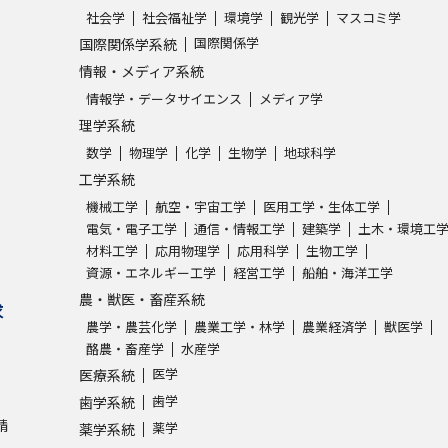
社会学
社会福祉学
環境学
観光学
マスコミ学
国際関係学
国際関係学系統
情報・メディア系統
情報学・データサイエンス
メディア学
理学系統
数学
物理学
化学
生物学
地球科学
工学系統
機械工学
航空・宇宙工学
医用工学・生体工学
電気・電子工学
通信・情報工学
建築学
土木・環境工
材料工学
応用物理学
応用科学
生物工学
資源・エネルギー工学
経営工学
船舶・海洋工学
農・獣医・畜産系統
求
農学・農芸化学
農業工学・林学
農業経済学
獣医学
酪農・畜産学
水産学
医学
医療系統
歯学
歯学系統
請
薬学
薬学系統