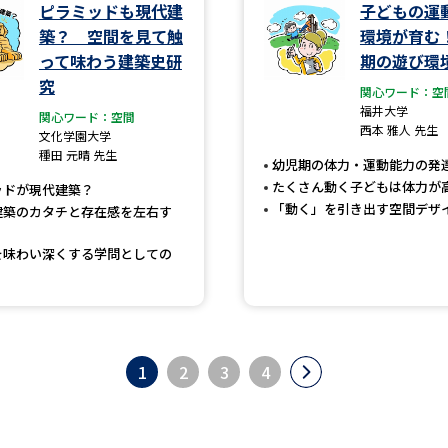
ピラミッドも現代建
子どもの運
築？ 空間を見て触
環境が育む
って味わう建築史研
期の遊び環
究
関心ワード：空
福井大学
関心ワード：空間
西本 雅人 先生
文化学園大学
種田 元晴 先生
幼児期の体力・運動能力の発
たくさん動く子どもは体力が
ッドが現代建築？
「動く」を引き出す空間デザ
建築のカタチと存在感を左右す
を味わい深くする学問としての
1
2
3
4