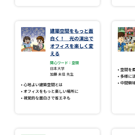
建築空間をもっと面
白く！ 光の演出で
オフィスを楽しく変
える
関心ワード：空間
日本大学
空間を
加藤 未佳 先生
多様に
中間領
心地よい建築空間とは
オフィスをもっと楽しい場所に
視覚的な面白さで省エネも