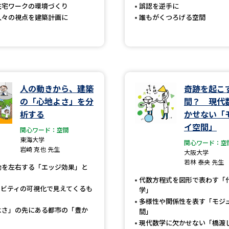
在宅ワークの環境づくり
誤認を逆手に
SELFBRAND特集ページ
人々の視点を建築計画に
誰もがくつろげる空間
オープンキャンパスなどを調
オープンキャンパス検索
実施プログラ
来場型・Web型イベント特集
夢ナビ
人の動きから、建築
奇跡を起こ
の「心地よさ」を分
間？ 現代
析する
かせない「
イ空間」
受験準備
関心ワード：空間
東海大学
関心ワード：空
岩崎 克也 先生
大阪大学
若林 泰央 先生
志望校・出願校を調べる
動を左右する「エッジ効果」と
代数方程式を図形で表わす「
ィビティの可視化で見えてくるも
学」
併願校選び
受験スケジュールを立てよ
多様性や関係性を表す「モジ
テレメール全国一斉進学調査
新生活お
よさ」の先にある都市の「豊か
間」
現代数学に欠かせない「橋渡