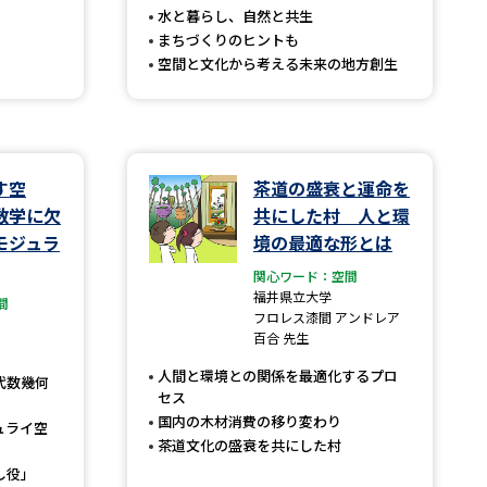
水と暮らし、自然と共生
まちづくりのヒントも
空間と文化から考える未来の地方創生
べる
ムから探す
ライブ
す空
茶道の盛衰と運命を
数学に欠
共にした村 人と環
モジュラ
境の最適な形とは
資料検索
関心ワード：空間
福井県立大学
間
フロレス漆間 アンドレア
百合 先生
人間と環境との関係を最適化するプロ
代数幾何
セス
う
先輩が入学を決めた理由
国内の木材消費の移り変わり
ュライ空
役立ちガイド
茶道文化の盛衰を共にした村
し役」