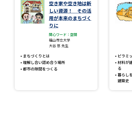
空き家や空き地は新
しい資源！ その活
用が本来のまちづく
りに
関心ワード：空間
福山市立大学
大谷 悠 先生
まちづくりとは
ピラミ
理解し合い認め合う場所
材料が
る
都市の隙間をつくる
暮らし
建築史