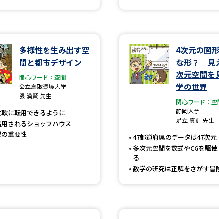
学問発見
多様性を生み出す空
4次元の図
間と都市デザイン
な形？ 見
大学で学びたい学問発見
次元空間を
関心ワード：空間
学問のミニ講義「夢ナビ講義」
学問分
学の世界
公立鳥取環境大学
張 漢賢 先生
関心ワード：空
静岡大学
柔軟に転用できるように
足立 真訓 先生
活用されるショップハウス
ユーザーサポート
域の重要性
47都道府県のデータは47次元
多次元空間を数式やCGを駆使
る
Ｑ＆Ａ よくあるご質問
大学進学IDにつ
数学の研究は正解をさがす冒
資料の料金の
お支払いについて
受付内容
個人情報取扱規定
特定商取引表記
お
受験情報リンク