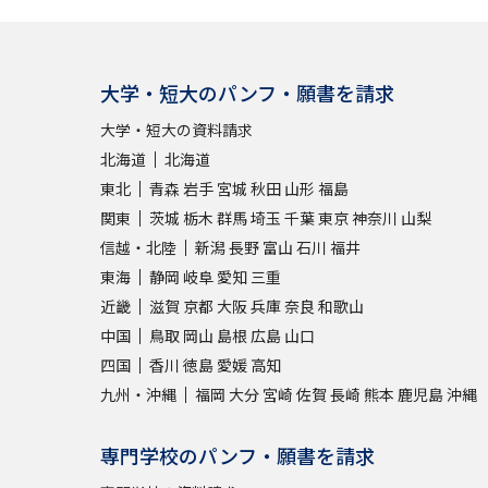
大学・短大のパンフ・願書を請求
大学・短大の資料請求
北海道
北海道
東北
青森
岩手
宮城
秋田
山形
福島
関東
茨城
栃木
群馬
埼玉
千葉
東京
神奈川
山梨
信越・北陸
新潟
長野
富山
石川
福井
東海
静岡
岐阜
愛知
三重
近畿
滋賀
京都
大阪
兵庫
奈良
和歌山
中国
鳥取
岡山
島根
広島
山口
四国
香川
徳島
愛媛
高知
九州・沖縄
福岡
大分
宮崎
佐賀
長崎
熊本
鹿児島
沖縄
専門学校のパンフ・願書を請求