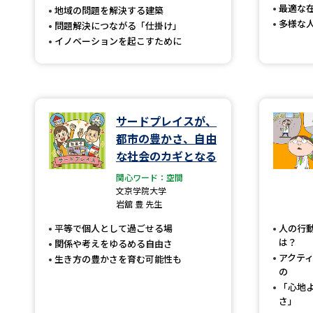
最適な
地域の問題を解決する建築
多様な
問題解決につながる「仕掛け」
イノベーションを起こすために
サードプレイスが、
都市の豊かさ、自由
な社会のカギとなる
関心ワード：空間
文京学院大学
岩舘 豊 先生
平等で個人として過ごせる場
人の行
は？
関係や考えをゆるめる自由さ
アクテ
生き方の豊かさを育む可能性も
の
「心地
さ」