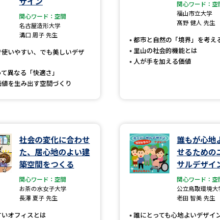
ザイン
大学入学共通テスト「受験案内」の請求
関心ワード：空
福山市立大学
関心ワード：空間
大学入学共通テスト「受験上の配慮案内
髙野 健人 先生
名古屋造形大学
溝口 周子 先生
幼稚園教員資格認定試験
小学校教員資
都市と自然の「境界」を考え
里山の社会的機能とは
で使いやすい、でも美しいデザ
高等学校（情報）教員資格認定試験
人が手を加える価値
って異なる「快適さ」
価値を生み出す空間づくり
大学研究
大学で学べる内容や特徴を調
社会の変化に合わせ
誰もが心地
た、居心地のよい建
せるための
新増設大学・学部・学科特集
国際・グ
築空間をつくる
サルデザイ
データサイエンス特集
奨学金・特待生
関心ワード：空間
関心ワード：空
お茶の水女子大学
公立鳥取環境大
進路の３択
新学年スタート号特集ペー
長澤 夏子 先生
老田 智美 先生
新学年スタート号特集ページ（高2生用
すいオフィスとは
誰にとっても心地よいデザイ