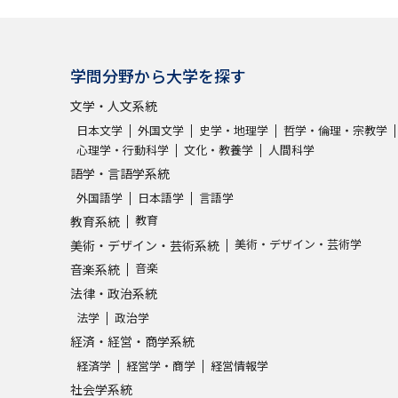
学問分野から大学を探す
文学・人文系統
日本文学
外国文学
史学・地理学
哲学・倫理・宗教学
心理学・行動科学
文化・教養学
人間科学
語学・言語学系統
外国語学
日本語学
言語学
教育
教育系統
美術・デザイン・芸術学
美術・デザイン・芸術系統
音楽
音楽系統
法律・政治系統
法学
政治学
経済・経営・商学系統
経済学
経営学・商学
経営情報学
社会学系統