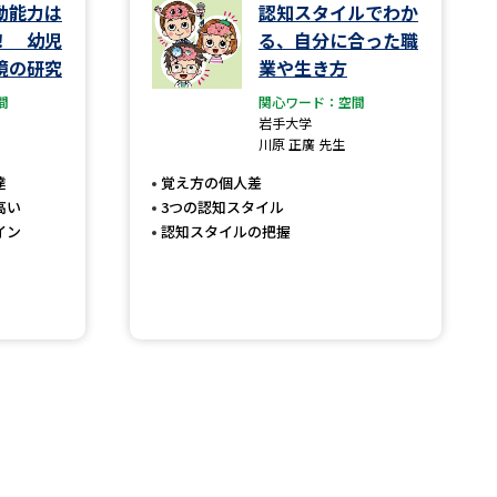
動能力は
認知スタイルでわか
！ 幼児
る、自分に合った職
境の研究
業や生き方
間
関心ワード：空間
岩手大学
川原 正廣 先生
達
覚え方の個人差
高い
3つの認知スタイル
イン
認知スタイルの把握