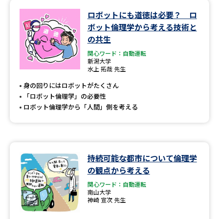
ロボットにも道徳は必要？ ロ
ボット倫理学から考える技術と
の共生
関心ワード：自動運転
新潟大学
水上 拓哉 先生
身の回りにはロボットがたくさん
「ロボット倫理学」の必要性
ロボット倫理学から「人間」側を考える
持続可能な都市について倫理学
の観点から考える
関心ワード：自動運転
南山大学
神崎 宣次 先生