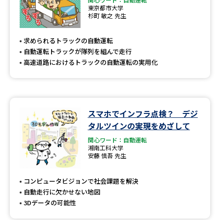
東京都市大学
杉町 敏之 先生
求められるトラックの自動運転
自動運転トラックが隊列を組んで走行
高速道路におけるトラックの自動運転の実用化
スマホでインフラ点検？ デジ
タルツインの実現をめざして
関心ワード：自動運転
湘南工科大学
安藤 慎吾 先生
コンピュータビジョンで社会課題を解決
自動走行に欠かせない地図
3Dデータの可能性