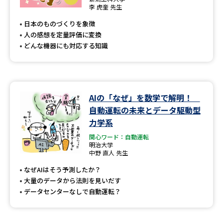
専門学校の資料請求
大学院の資料請求
李 虎奎 先生
日本のものづくりを象徴
大学入学共通テスト「受験案
留学・進学関連、塾・予備校
内」の請求
人の感想を定量評価に変換
どんな機器にも対応する知識
大学入学共通テスト「受験上の
高等学校卒業程度認定試験
配慮案内」の請求
幼稚園教員資格認定試験
小学校教員資格認定試験
AIの「なぜ」を数学で解明！
高等学校（情報）教員資格認定
自動運転の未来とデータ駆動型
試験
力学系
関心ワード：自動運転
明治大学
大学研究
大学検索
中野 直人 先生
なぜAIはそう予測したか？
大量のデータから法則を見いだす
大学で学べる内容や特徴を調べる
データセンターなしで自動運転？
国際・グローバルに強い大学特
新増設大学・学部・学科特集
集