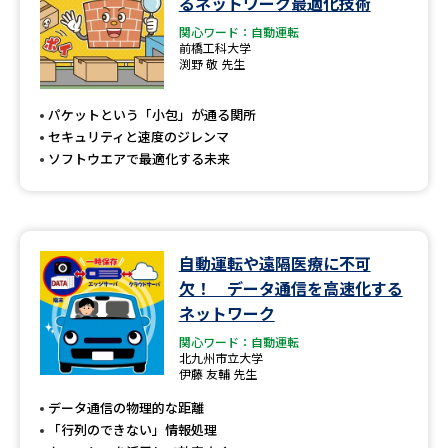
るネットワーク最適化技術
関心ワード：自動運転
前橋工科大学
渕野 敬 先生
パケットという「小包」が通る関所
セキュリティと速度のジレンマ
ソフトウエアで最適化する未来
自動運転や遠隔医療に不可
欠！ データ通信を高速化する
ネットワーク
関心ワード：自動運転
北九州市立大学
伊藤 友輔 先生
データ通信の物理的な距離
「行列のできない」情報処理