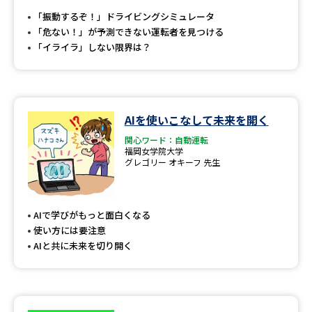
受験準備
資料検索
「振動するぞ！」ドライビングシミュレータ
「危ない！」が予測できない運転者を見つける
「イライラ」しない限界は？
志望校・出願校を調べる
併願校選び
受験スケジュールを立てよう
AIを使いこなして未来を開く
先輩が入学を決めた理由
テレメール全国一斉進学調査
関心ワード：自動運転
福岡女学院大学
グレゴリー オキーフ 先生
新生活お役立ちガイド
AIで学びがもっと面白くなる
学問発見
学問検索
使い方には要注意
AIと共に未来を切り開く
大学で学びたい学問発見