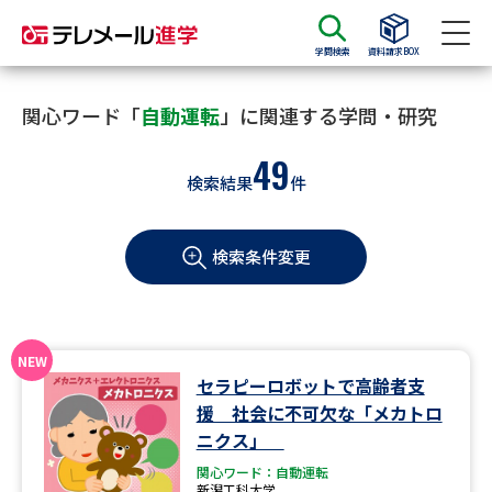
学問検索
資料請求BOX
資料請求
資料検索
関心ワード「
自動運転
」に関連する学問・研究
49
検索結果
件
大学・短大の資料種類から請求
検索条件変更
大学パンフ
学部・学科パンフ
総合型選抜・学校推薦型選抜 募
大学入学共通テスト利用選抜の
集要項＆願書
募集要項＆願書
過去問題集
セラピーロボットで高齢者支
援 社会に不可欠な「メカトロ
大学・短大以外の資料から請求
ニクス」
関心ワード：自動運転
新潟工科大学