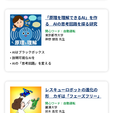
「原理を理解できるAI」を作
る AIの思考回路を探る研究
関心ワード：自動運転
東京都市大学
神野 健哉 先生
AIはブラックボックス
説明可能なAIを
AIの「思考回路」を変える
レスキューロボットの進化の
形 カギは「フェーズフリー」
関心ワード：自動運転
麗澤大学
鈴木 高宏 先生