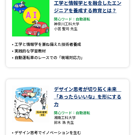
学問のミニ講義「夢ナビ講義」
学問分野解説
工学と情報学とを融合したエン
ジニアを養成する教育とは？
学問の教科書
夢ナビライブ
関心ワード：自動運転
神奈川工科大学
小宮 聖司 先生
ユーザーサポート
工学と情報学を兼ね備えた技術者養成
実践的な学習教材
Ｑ＆Ａ よくあるご質問
大学進学IDについて
自動運転車のレースでの「現場対応力」
資料の料金の
受付内容・発送状況の確認
お支払いについて
テレメール
個人情報取扱規定
お支払いサイト
デザイン思考が切り拓く未来
「あったらいいな」を形にする
テレメール進学カタログ
特定商取引表記
力
訂正のご案内
関心ワード：自動運転
湘南工科大学
鈴木 浩 先生
デザイン思考でイノベーションを生む