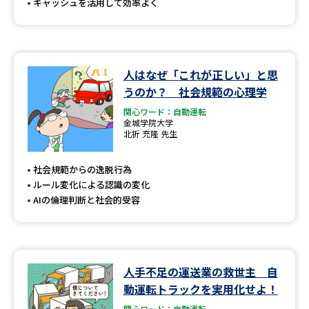
キャッシュを活用して効率よく
人はなぜ「これが正しい」と思
うのか？ 社会規範の心理学
関心ワード：自動運転
金城学院大学
北折 充隆 先生
社会規範からの逸脱行為
ルール変化による認識の変化
AIの倫理判断と社会的受容
人手不足の運送業の救世主 自
動運転トラックを実用化せよ！
関心ワード：自動運転