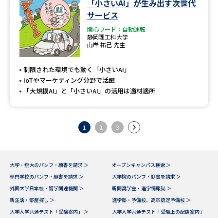
「小さいAI」が生み出す次世代
サービス
関心ワード：自動運転
静岡理工科大学
山岸 祐己 先生
制限された環境でも動く「小さいAI」
IoTやマーケティング分野で活躍
「大規模AI」と「小さいAI」の活用は適材適所
1
2
3
大学・短大のパンフ・願書を請求 ＞
オープンキャンパス検索 ＞
専門学校のパンフ・願書を請求 ＞
大学院のパンフ・願書を請求 ＞
外国大学日本校・留学関連機関 ＞
新聞奨学会・進学情報誌 ＞
新生活・部屋探し ＞
進学塾・予備校、高卒認定予備校 ＞
大学入学共通テスト「受験案内」 ＞
大学入学共通テスト「受験上の配慮案内」