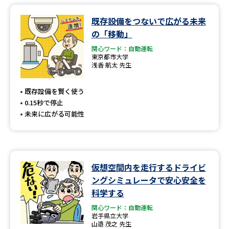
既存設備をつないで広がる未来
データサイエンス特集
奨学金・特待生制度特集
の「移動」
関心ワード：自動運転
デジタルパンフレット
進路の３択
東京都市大学
浅香 航太 先生
新学年スタート号特集ページ
新学年スタート号特集ページ
（高3生用）
（高2生用）
既存設備を賢く使う
0.15秒で停止
SELFBRAND特集ページ
未来に広がる可能性
オープンキャンパスなどを調べる
オープンキャンパス検索
実施プログラムから探す
仮想空間内を走行するドライビ
ングシミュレータで安心安全を
来場型・Web型イベント特集
夢ナビライブ
科学する
関心ワード：自動運転
岩手県立大学
山邉 茂之 先生