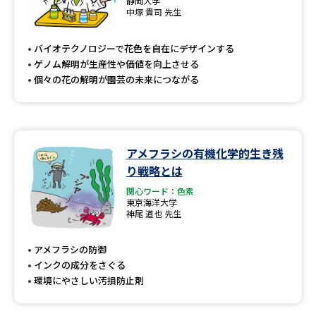
静岡大学
中塚 貴司 先生
バイオテクノロジーで花色を自在にデザインする
ゲノム解明が生産性や価値を向上させる
個々の花の解明が園芸の未来につながる
アメフラシの有機化学的生き残
り戦略とは
関心ワード：色素
東京海洋大学
神尾 道也 先生
アメフラシの防御
インクの成分をさぐる
環境にやさしい汚損防止剤