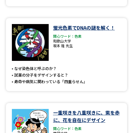
蛍光色素でDNAの謎を解く！
関心ワード：色素
和歌山大学
坂本 隆 先生
なぜ染色体と呼ぶのか？
試薬の分子をデザインすると？
寿命や病気に関わっている「四重らせん」
一重咲きを八重咲きに、紫を赤
に、花を自在にデザイン
関心ワード：色素