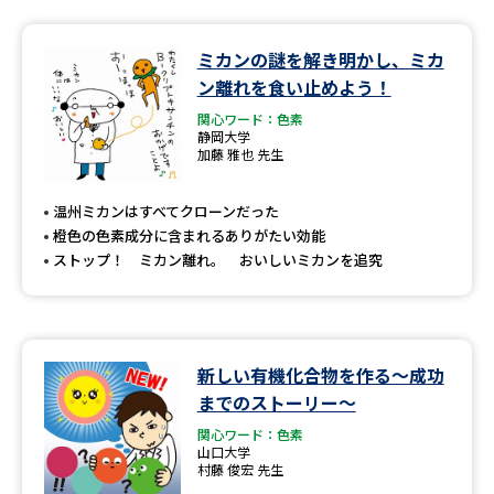
ミカンの謎を解き明かし、ミカ
ン離れを食い止めよう！
関心ワード：色素
静岡大学
加藤 雅也 先生
温州ミカンはすべてクローンだった
橙色の色素成分に含まれるありがたい効能
ストップ！ ミカン離れ。 おいしいミカンを追究
新しい有機化合物を作る～成功
までのストーリー～
関心ワード：色素
山口大学
村藤 俊宏 先生