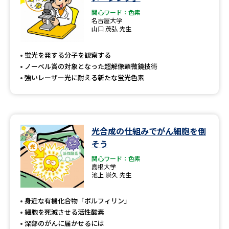
関心ワード：色素
名古屋大学
山口 茂弘 先生
蛍光を発する分子を観察する
ノーベル賞の対象となった超解像顕微鏡技術
強いレーザー光に耐える新たな蛍光色素
光合成の仕組みでがん細胞を倒
そう
関心ワード：色素
島根大学
池上 崇久 先生
身近な有機化合物「ポルフィリン」
細胞を死滅させる活性酸素
深部のがんに届かせるには