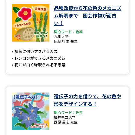
品種改良から花の色のメカニズ
データサイエンス特集
奨学金・特待生制度特集
ム解明まで 園芸作物が面白
い！
デジタルパンフレット
進路の３択
関心ワード：色素
九州大学
尾崎 行生 先生
新学年スタート号特集ページ
新学年スタート号特集ページ
（高3生用）
（高2生用）
病気に強いアスパラガス
レンコンができるメカニズム
SELFBRAND特集ページ
花弁が白く縁取られる不思議
オープンキャンパスなどを調べる
オープンキャンパス検索
実施プログラムから探す
遺伝子の力を借りて、花の色や
形をデザインする！
来場型・Web型イベント特集
夢ナビライブ
関心ワード：色素
福井県立大学
西原 昌宏 先生