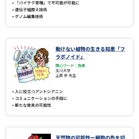
受験準備
資料検索
「バイテク育種」で不可能が可能に
遺伝子組換え技術
ゲノム編集技術
志望校・出願校を調べる
併願校選び
受験スケジュールを立てよう
動けない植物の生きる知恵「フ
ラボノイド」
先輩が入学を決めた理由
テレメール全国一斉進学調査
関心ワード：色素
玉川大学
新生活お役立ちガイド
上原 歩 先生
人に役立つアントシアニン
コミュニケーションの手段に
学問発見
学問検索
新たな発見の可能性
大学で学びたい学問発見
天然物の可能性ー細胞の色を切