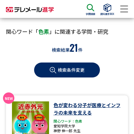
学問検索
資料請求BOX
資料請求
資料検索
関心ワード「
色素
」に関連する学問・研究
21
検索結果
件
大学・短大の資料種類から請求
検索条件変更
大学パンフ
学部・学科パンフ
総合型選抜・学校推薦型選抜 募
大学入学共通テスト利用選抜の
集要項＆願書
募集要項＆願書
過去問題集
色が変わる分子が医療とインフ
ラの未来を支える
大学・短大以外の資料から請求
関心ワード：色素
愛知学院大学
神野 伸一郎 先生