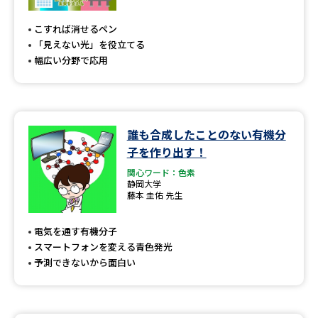
専門学校の資料請求
大学院の資料請求
こすれば消せるペン
大学入学共通テスト「受験案
留学・進学関連、塾・予備校
「見えない光」を役立てる
内」の請求
幅広い分野で応用
大学入学共通テスト「受験上の
高等学校卒業程度認定試験
配慮案内」の請求
幼稚園教員資格認定試験
小学校教員資格認定試験
誰も合成したことのない有機分
子を作り出す！
高等学校（情報）教員資格認定
試験
関心ワード：色素
静岡大学
藤本 圭佑 先生
大学研究
大学検索
電気を通す有機分子
スマートフォンを変える青色発光
予測できないから面白い
大学で学べる内容や特徴を調べる
国際・グローバルに強い大学特
新増設大学・学部・学科特集
集