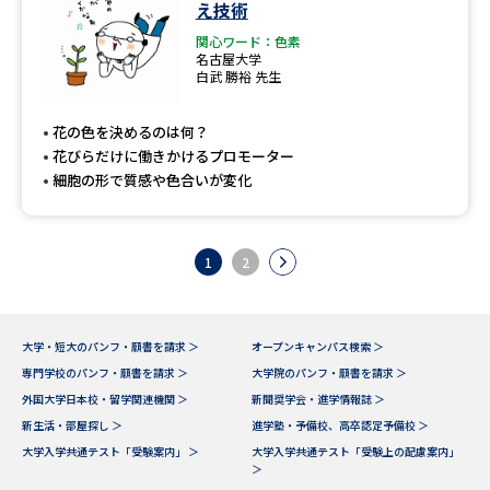
え技術
関心ワード：色素
名古屋大学
白武 勝裕 先生
花の色を決めるのは何？
花びらだけに働きかけるプロモーター
細胞の形で質感や色合いが変化
1
2
大学・短大のパンフ・願書を請求 ＞
オープンキャンパス検索 ＞
専門学校のパンフ・願書を請求 ＞
大学院のパンフ・願書を請求 ＞
外国大学日本校・留学関連機関 ＞
新聞奨学会・進学情報誌 ＞
新生活・部屋探し ＞
進学塾・予備校、高卒認定予備校 ＞
大学入学共通テスト「受験案内」 ＞
大学入学共通テスト「受験上の配慮案内」
＞