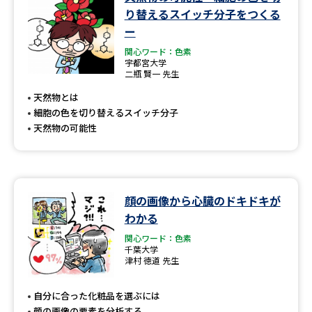
学問のミニ講義「夢ナビ講義」
学問分野解説
り替えるスイッチ分子をつくる
ー
学問の教科書
夢ナビライブ
関心ワード：色素
宇都宮大学
二瓶 賢一 先生
ユーザーサポート
天然物とは
細胞の色を切り替えるスイッチ分子
Ｑ＆Ａ よくあるご質問
大学進学IDについて
天然物の可能性
資料の料金の
受付内容・発送状況の確認
お支払いについて
テレメール
個人情報取扱規定
顔の画像から心臓のドキドキが
お支払いサイト
わかる
テレメール進学カタログ
特定商取引表記
関心ワード：色素
訂正のご案内
千葉大学
津村 徳道 先生
自分に合った化粧品を選ぶには
顔の画像の要素を分析する