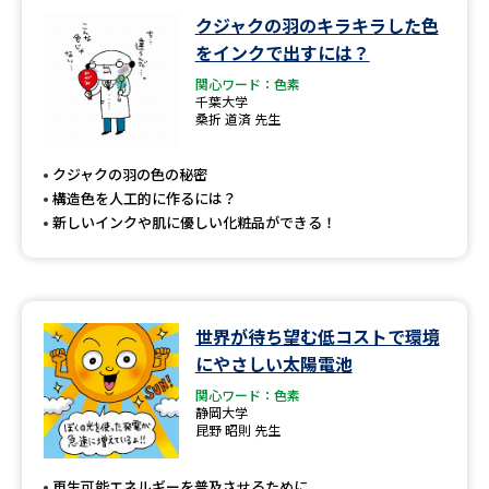
クジャクの羽のキラキラした色
をインクで出すには？
関心ワード：色素
千葉大学
桑折 道済 先生
クジャクの羽の色の秘密
構造色を人工的に作るには？
新しいインクや肌に優しい化粧品ができる！
世界が待ち望む低コストで環境
にやさしい太陽電池
関心ワード：色素
静岡大学
昆野 昭則 先生
再生可能エネルギーを普及させるために