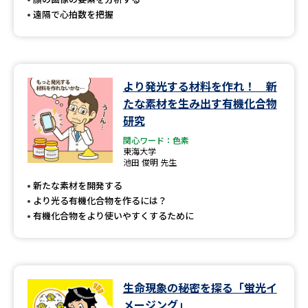
遠隔で心拍数を把握
より発光する材料を作れ！ 新
たな素材を生み出す有機化合物
研究
関心ワード：色素
東海大学
池田 俊明 先生
新たな素材を開発する
より光る有機化合物を作るには？
有機化合物をより使いやすくするために
生命現象の秘密を探る「蛍光イ
メージング」