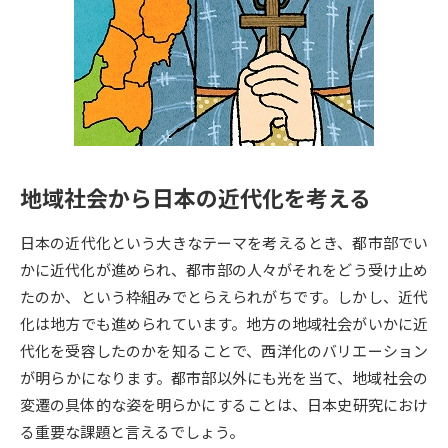
専門学校の資料請求
大学院の資料請求
大学入学共通テスト「受験案
留学・進学関連、塾・予備校
内」の請求
大学入学共通テスト「受験上の
高等学校卒業程度認定試験
配慮案内」の請求
幼稚園教員資格認定試験
小学校教員資格認定試験
地域社会から日本の近代化を考える
高等学校（情報）教員資格認定
試験
日本の近代化という大きなテーマを考えるとき、都市部でい
かに近代化が進められ、都市部の人々がそれをどう受け止め
たのか、という枠組みでとらえられがちです。しかし、近代
大学研究
大学検索
化は地方でも進められています。地方の地域社会がいかに近
代化を受容したのかを知ることで、西洋化のバリエーション
が明らかになります。都市部以外にも光を当て、地域社会の
大学で学べる内容や特徴を調べる
変遷の具体的な姿を明らかにすることは、日本史研究におけ
国際・グローバルに強い大学特
る重要な課題と言えるでしょう。
新増設大学・学部・学科特集
集