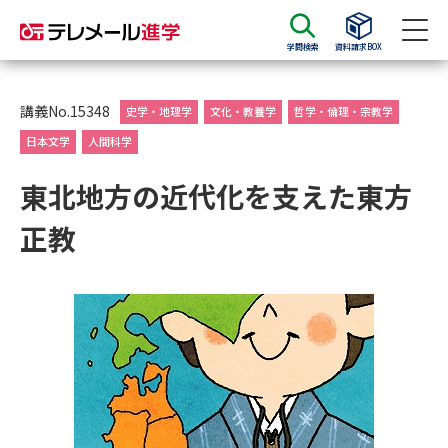
学問検索
資料請求BOX
資料請求
資料検索
講義No.15348
史学・地理学
文化・教養学
哲学・倫理・宗教学
日本文学
人間科学
大学・短大の資料種類から請求
東北地方の近代化を支えた東方
正教
大学パンフ
学部・学科パンフ
総合型選抜・学校推薦型選抜 募
大学入学共通テスト利用選抜の
集要項＆願書
募集要項＆願書
過去問題集
大学・短大以外の資料から請求