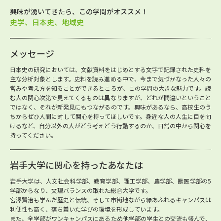
興味が湧いてきたら、この学問がオススメ！
史学、日本史、地域史
メッセージ
日本史の研究においては、文献資料をはじめとする文字で記録された史料を
主な分析対象とします。史料を読み進める中で、今まで気づかなった人々の
営みや考え方を知ることができるところが、この学問の大きな魅力です。読
む人の関心次第で見えてくるものは異なりますが、どれが間違いということ
ではなく、それが新発見にもつながるのです。興味があるなら、高校生のう
ちからぜひ人間に対して関心を持ってほしいです。身近な人の人生に目を向
けるなど、自分以外の人がどう考えどう行動するのか、日常の中から関心を
持ってください。
岩手大学に関心を持ったあなたは
岩手大学は、人文社会科学部、教育学部、理工学部、農学部、獣医学部の5
学部からなり、文理バランスの取れた総合大学です。
宮澤賢治も学んだ歴史と伝統、そして市街地ながら緑あふれるキャンパスは
利便性も高く、落ち着いた学びの環境を形成しています。
また、全学部がワンキャンパスにあるため他学部の学生との交流も盛んで、