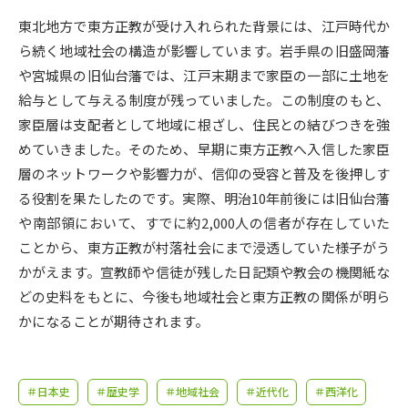
受験準備
資料検索
東北地方で東方正教が受け入れられた背景には、江戸時代か
ら続く地域社会の構造が影響しています。岩手県の旧盛岡藩
志望校・出願校を調べる
や宮城県の旧仙台藩では、江戸末期まで家臣の一部に土地を
給与として与える制度が残っていました。この制度のもと、
併願校選び
受験スケジュールを立てよう
家臣層は支配者として地域に根ざし、住民との結びつきを強
めていきました。そのため、早期に東方正教へ入信した家臣
先輩が入学を決めた理由
テレメール全国一斉進学調査
層のネットワークや影響力が、信仰の受容と普及を後押しす
る役割を果たしたのです。実際、明治10年前後には旧仙台藩
新生活お役立ちガイド
や南部領において、すでに約2,000人の信者が存在していた
ことから、東方正教が村落社会にまで浸透していた様子がう
かがえます。宣教師や信徒が残した日記類や教会の機関紙な
学問発見
学問検索
どの史料をもとに、今後も地域社会と東方正教の関係が明ら
かになることが期待されます。
大学で学びたい学問発見
＃日本史
＃歴史学
＃地域社会
＃近代化
＃西洋化