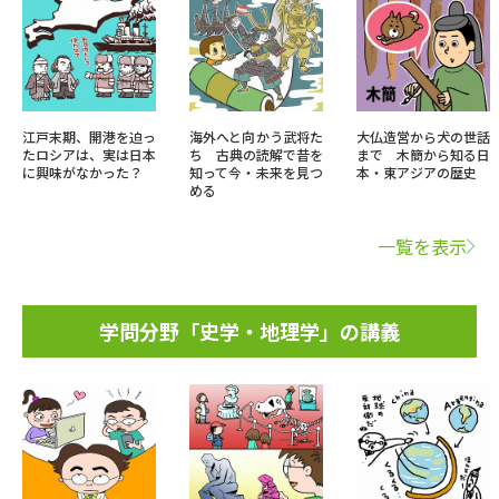
江戸末期、開港を迫っ
海外へと向かう武将た
大仏造営から犬の世話
たロシアは、実は日本
ち 古典の読解で昔を
まで 木簡から知る日
に興味がなかった？
知って今・未来を見つ
本・東アジアの歴史
める
一覧を表示
学問分野「史学・地理学」の講義