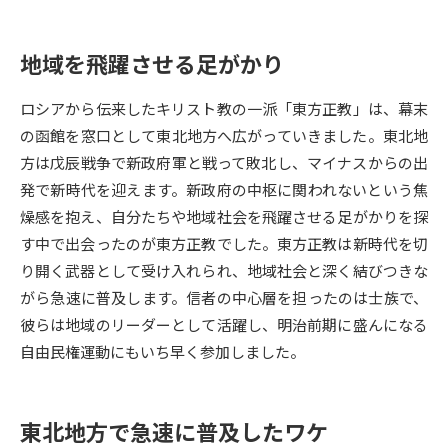
データサイエンス特集
奨学金・特待生制度特集
地域を飛躍させる足がかり
デジタルパンフレット
進路の３択
ロシアから伝来したキリスト教の一派「東方正教」は、幕末
の函館を窓口として東北地方へ広がっていきました。東北地
新学年スタート号特集ページ
新学年スタート号特集ページ
（高3生用）
（高2生用）
方は戊辰戦争で新政府軍と戦って敗北し、マイナスからの出
発で新時代を迎えます。新政府の中枢に関われないという焦
SELFBRAND特集ページ
燥感を抱え、自分たちや地域社会を飛躍させる足がかりを探
す中で出会ったのが東方正教でした。東方正教は新時代を切
オープンキャンパスなどを調べる
り開く武器として受け入れられ、地域社会と深く結びつきな
がら急速に普及します。信者の中心層を担ったのは士族で、
オープンキャンパス検索
実施プログラムから探す
彼らは地域のリーダーとして活躍し、明治前期に盛んになる
自由民権運動にもいち早く参加しました。
来場型・Web型イベント特集
夢ナビライブ
東北地方で急速に普及したワケ