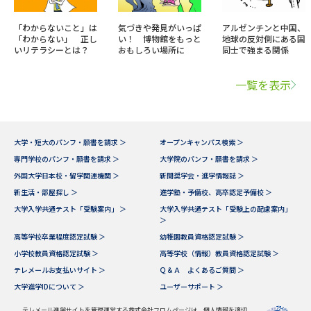
「わからないこと」は
気づきや発見がいっぱ
アルゼンチンと中国、
「わからない」 正し
い！ 博物館をもっと
地球の反対側にある国
いリテラシーとは？
おもしろい場所に
同士で強まる関係
一覧を表示
大学・短大のパンフ・願書を請求 ＞
オープンキャンパス検索 ＞
専門学校のパンフ・願書を請求 ＞
大学院のパンフ・願書を請求 ＞
外国大学日本校・留学関連機関 ＞
新聞奨学会・進学情報誌 ＞
新生活・部屋探し ＞
進学塾・予備校、高卒認定予備校 ＞
大学入学共通テスト「受験案内」 ＞
大学入学共通テスト「受験上の配慮案内」
＞
高等学校卒業程度認定試験 ＞
幼稚園教員資格認定試験 ＞
小学校教員資格認定試験 ＞
高等学校（情報）教員資格認定試験 ＞
テレメールお支払いサイト ＞
Ｑ＆Ａ よくあるご質問 ＞
大学進学IDについて ＞
ユーザーサポート ＞
テレメール進学サイトを管理運営する株式会社フロムページは、個人情報を適切