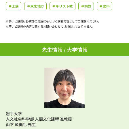
学問のミニ講義「夢ナビ講義」
学問分野解説
＃士族
＃東北地方
＃キリスト教
＃宗教
＃史料
学問の教科書
夢ナビライブ
※夢ナビ講義は各講師の見解にもとづく講義内容としてご理解ください。
※夢ナビ講義の内容に関するお問い合わせには対応しておりません。
ユーザーサポート
先生情報 / 大学情報
Ｑ＆Ａ よくあるご質問
大学進学IDについて
資料の料金の
受付内容・発送状況の確認
お支払いについて
テレメール
個人情報取扱規定
お支払いサイト
テレメール進学カタログ
特定商取引表記
訂正のご案内
岩手大学
人文社会科学部 人間文化課程 准教授
山下 須美礼 先生