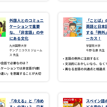
学問発見
外国人とのコミュニ
「ことば」
ケーションで重要
英語と日本
大学で学びたい学問発見
な、「非言語」の中
する「例外
にある文化
ーカス！
学問のミニ講義「夢ナビ講義」
学問分
九州国際大学
学習院大学
ケンプ ニコラス ジェーム
今野 弘章 先生
ス 先生
言語の例外に注目すると
ユーザーサポート
の会話で必要なのは？
文法的におかしいなら、なく
ニケーションでは非言語が8割
異なる言語の共通点と相違点
の違い」を意識することが大切
Ｑ＆Ａ よくあるご質問
大学進学IDにつ
資料の料金の
お支払いについて
受付内容
個人情報取扱規定
特定商取引表記
お
「冷える」と「冷め
スペイン語
受験情報リンク
る」の違い？ 日本
どう変化し