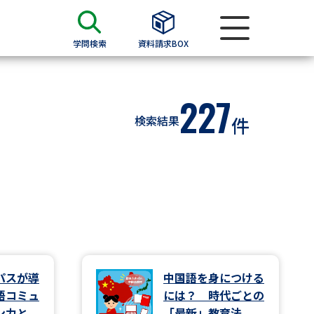
学問検索
資料請求BOX
資料検索
227
検索結果
件
求
願書
＆願書
過去問題集
求
パスが導
中国語を身につける
語コミュ
には？ 時代ごとの
留学・進学関連、塾・予備校
ン力と
「最新」教育法