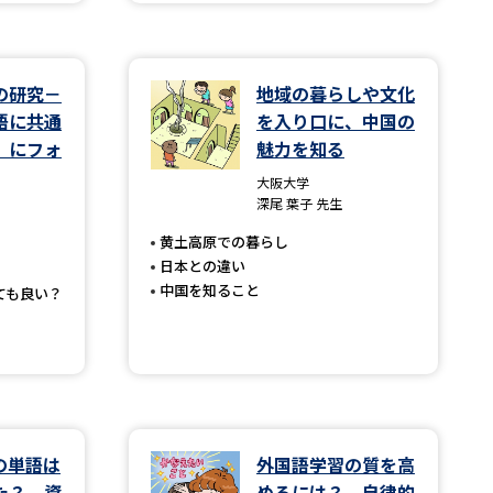
学問検索
の研究－
地域の暮らしや文化
語に共通
を入り口に、中国の
」にフォ
魅力を知る
大阪大学
野解説
学問の教科書
夢ナビライブ
深尾 葉子 先生
黄土高原での暮らし
日本との違い
中国を知ること
ても良い？
いて
このサイトについて
・発送状況の確認
テレメール
お支払いサイト
問合せ先
テレメール進学カタログ
訂正のご案内
の単語は
外国語学習の質を高
た？ 資
めるには？ 自律的