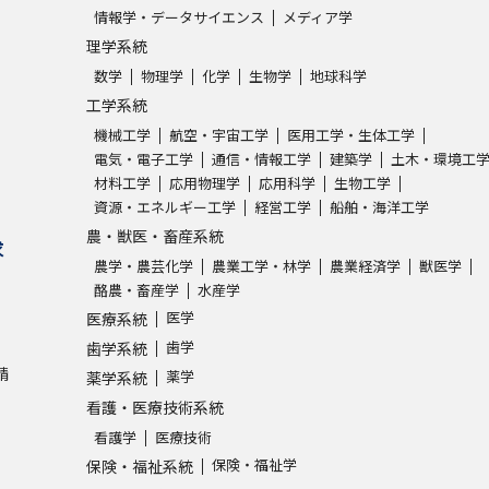
情報学・データサイエンス
メディア学
理学系統
数学
物理学
化学
生物学
地球科学
工学系統
機械工学
航空・宇宙工学
医用工学・生体工学
電気・電子工学
通信・情報工学
建築学
土木・環境工
材料工学
応用物理学
応用科学
生物工学
資源・エネルギー工学
経営工学
船舶・海洋工学
農・獣医・畜産系統
求
農学・農芸化学
農業工学・林学
農業経済学
獣医学
酪農・畜産学
水産学
医学
医療系統
歯学
歯学系統
請
薬学
薬学系統
看護・医療技術系統
看護学
医療技術
保険・福祉学
保険・福祉系統