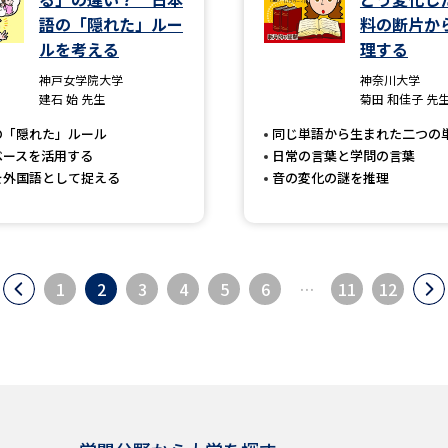
語の「隠れた」ルー
料の断片か
ルを考える
理する
神戸女学院大学
神奈川大学
建石 始 先生
菊田 和佳子 先
の「隠れた」ルール
同じ単語から生まれた二つの
ベースを活用する
日常の言葉と学問の言葉
を外国語として捉える
音の変化の謎を推理
1
2
3
4
5
6
…
11
12