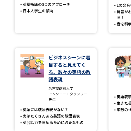
英語指導の3つのアプローチ
Lの発
日本人学生の傾向
発音が
る！
音を科
ビジネスシーンに着
目すると見えてく
る、数々の英語の敬
語表現
名古屋商科大学
アンソニー・タウンリー
英語表
先生
生きた
英語には敬語表現がない？
単数のt
実はたくさんある英語の敬語表現
英会話力を高めるために必要なもの