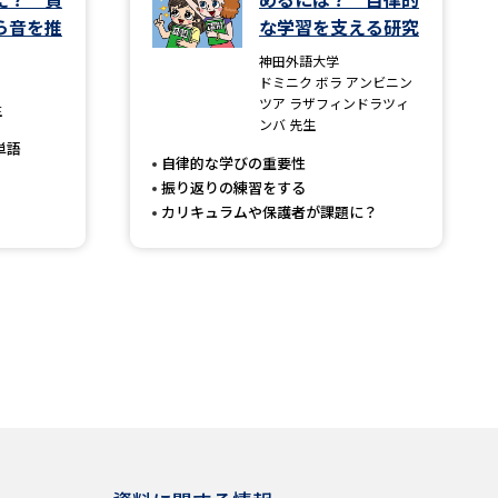
ら音を推
な学習を支える研究
神田外語大学
ドミニク ボラ アンビニン
ツア ラザフィンドラツィ
生
ンバ 先生
単語
自律的な学びの重要性
振り返りの練習をする
カリキュラムや保護者が課題に？