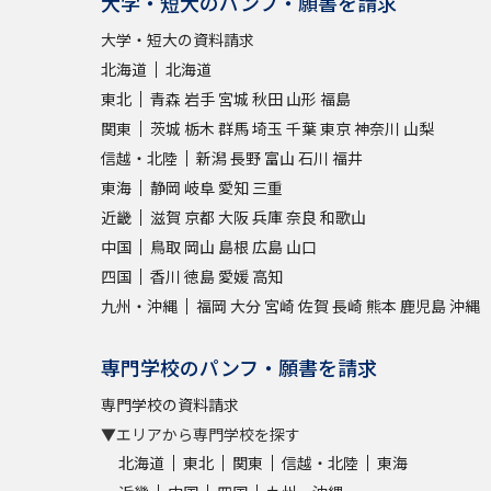
大学・短大のパンフ・願書を請求
大学・短大の資料請求
北海道
北海道
東北
青森
岩手
宮城
秋田
山形
福島
関東
茨城
栃木
群馬
埼玉
千葉
東京
神奈川
山梨
信越・北陸
新潟
長野
富山
石川
福井
東海
静岡
岐阜
愛知
三重
近畿
滋賀
京都
大阪
兵庫
奈良
和歌山
中国
鳥取
岡山
島根
広島
山口
四国
香川
徳島
愛媛
高知
九州・沖縄
福岡
大分
宮崎
佐賀
長崎
熊本
鹿児島
沖縄
専門学校のパンフ・願書を請求
専門学校の資料請求
▼エリアから専門学校を探す
北海道
東北
関東
信越・北陸
東海