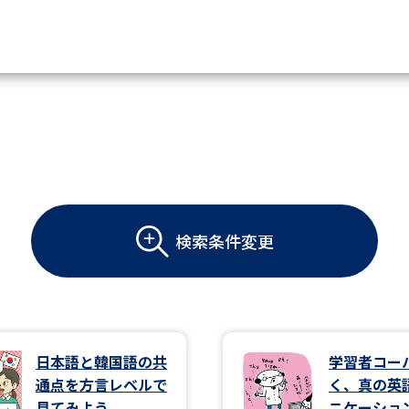
資料請求
大学・短大の資料種類から請
大学パンフ
学部・学科パンフ
検索条件変更
総合型選抜・学校推薦型選抜 募集要項＆
大学入学共通テスト利用選抜の募集要項
大学・短大以外の資料から請
日本語と韓国語の共
学習者コー
通点を方言レベルで
く、真の英
専門学校の資料請求
大学院の資料請求
見てみよう
ニケーショ