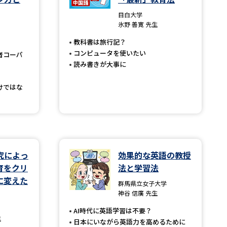
目白大学
」の請求
高等学校卒業程度認定試験
氷野 善寛 先生
格認定試験
教科書は旅行記？
コンピュータを使いたい
者コーパ
読み書きが大事に
けではな
大学検索
べる
究によっ
効果的な英語の教授
ローバルに強い大学特集
育をクリ
法と学習法
に変えた
制度特集
デジタルパンフレット
群馬県立女子大学
神谷 信廣 先生
ジ（高3生用）
AI時代に英語学習は不要？
）
生
日本にいながら英語力を高めるために