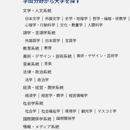
学問分野から大学を探す
文学・人文系統
日本文学
外国文学
史学・地理学
哲学・倫理・宗教学
心理学・行動科学
文化・教養学
人間科学
語学・言語学系統
外国語学
日本語学
言語学
教育
教育系統
美術・デザイン・芸術学
美術・デザイン・芸術系統
音楽
音楽系統
法律・政治系統
法学
政治学
経済・経営・商学系統
経済学
経営学・商学
経営情報学
社会学系統
社会学
社会福祉学
環境学
観光学
マスコミ学
国際関係学
国際関係学系統
情報・メディア系統