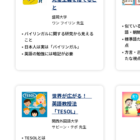
と
盛岡大学
ワン フイリン 先生
似てい
語・朝
バイリンガルに関する研究から見える
標準語
こと
点
日本人は実は「バイリンガル」
方言・
英語の勉強には暗記が必要
たな視
世界が広がる！
英語教授法
「TESOL」
関西外国語大学
サビーン・テポ 先生
TESOLとは