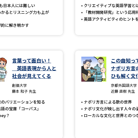
音も日本人には難しい
クリエイティブな英語学習と
SELFBRAND特集ページ
わかるとリスニング力も上が
「教材開発研究」という応用
英語アクティビティのヒント
オープンキャンパスなどを調
学的に解き明かす
オープンキャンパス検索
実施プログラ
来場型・Web型イベント特集
夢ナビ
言葉って面白い！
この曲知
英語表現から人と
ナポリ方言
社会が見えてくる
ひも解く文
受験準備
創価大学
京都外国語大学
藤本 和子 先生
近藤 直樹 先生
志望校・出願校を調べる
現のバリエーションを知る
ナポリ方言による歌の世界
英語の宝庫「コーパス」
ナポリ文化が映し出す人々の
併願校選び
受験スケジュールを立てよ
hey？
ローカルな文化と世界とのつ
テレメール全国一斉進学調査
新生活お