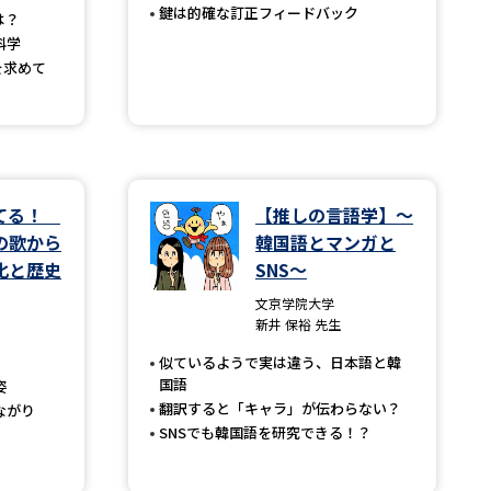
鍵は的確な訂正フィードバック
は？
科学
を求めて
べる
ムから探す
ライブ
ってる！
【推しの言語学】～
の歌から
韓国語とマンガと
化と歴史
SNS～
資料検索
文京学院大学
新井 保裕 先生
似ているようで実は違う、日本語と韓
国語
姿
翻訳すると「キャラ」が伝わらない？
う
先輩が入学を決めた理由
ながり
SNSでも韓国語を研究できる！？
役立ちガイド