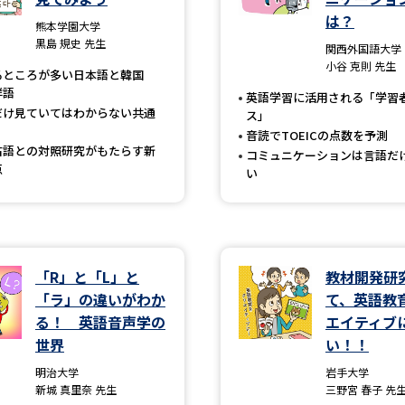
大学入学共通テスト「受験案内」の請求
は？
熊本学園大学
大学入学共通テスト「受験上の配慮案内
黒島 規史 先生
関西外国語大学
小谷 克則 先生
幼稚園教員資格認定試験
小学校教員資
るところが多い日本語と韓国
鮮語
英語学習に活用される「学習
高等学校（情報）教員資格認定試験
だけ見ていてはわからない共通
ス」
音読でTOEICの点数を予測
古語との対照研究がもたらす新
コミュニケーションは言語だ
点
い
大学研究
大学で学べる内容や特徴を調
「R」と「L」と
教材開発研
新増設大学・学部・学科特集
国際・グ
「ラ」の違いがわか
て、英語教
る！ 英語音声学の
エイティブ
データサイエンス特集
奨学金・特待生
世界
い！！
進路の３択
新学年スタート号特集ペー
明治大学
岩手大学
新学年スタート号特集ページ（高2生用
新城 真里奈 先生
三野宮 春子 先