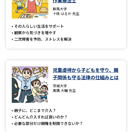
作業療法士
群馬大学
十枝 はるか 先生
その人らしい生活をサポート
観察から気づきを増やす
二次障害を予防、ストレスを解決
児童虐待から子どもを守り、親
子関係も守る法律の仕組みとは
茨城大学
髙橋 大輔 先生
親子に、どこまで介入？
どんどん介入すれば良いのか？
必要な部分だけ親権を制限できないか？