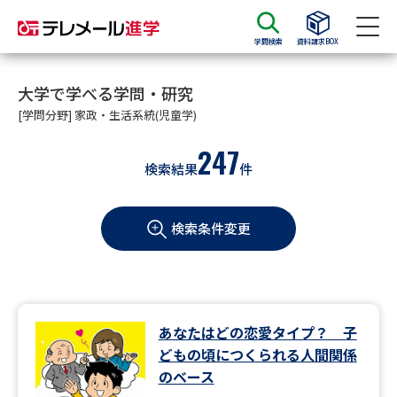
学問検索
資料請求BOX
資料請求
資料検索
大学で学べる学問・研究
[学問分野] 家政・生活系統(児童学)
247
大学・短大の資料種類から請求
検索結果
件
大学パンフ
学部・学科パンフ
検索条件変更
総合型選抜・学校推薦型選抜 募
大学入学共通テスト利用選抜の
集要項＆願書
募集要項＆願書
過去問題集
あなたはどの恋愛タイプ？ 子
大学・短大以外の資料から請求
どもの頃につくられる人間関係
のベース