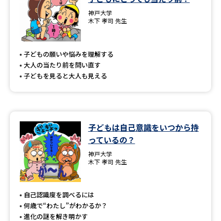
神戸大学
木下 孝司 先生
子どもの願いや悩みを理解する
大人の当たり前を問い直す
子どもを見ると大人も見える
子どもは自己意識をいつから持
っているの？
神戸大学
木下 孝司 先生
自己認識度を調べるには
何歳で“わたし”がわかるか？
進化の謎を解き明かす