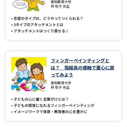
専門学校の資料請求
大学院の資料請求
愛知教育大学
林 牧子 先生
大学入学共通テスト「受験案
留学・進学関連、塾・予備校
恋愛のタイプは、どうやってつくられる？
内」の請求
3タイプのアタッチメントとは
大学入学共通テスト「受験上の
アタッチメントはつくり直せる！
高等学校卒業程度認定試験
配慮案内」の請求
幼稚園教員資格認定試験
小学校教員資格認定試験
フィンガーペインティングと
高等学校（情報）教員資格認定
試験
は？ 指絵具の感触で童心に戻
ってみよう
愛知教育大学
大学研究
大学検索
林 牧子 先生
子どもの心に響く言葉がけとは？
子どもの感覚になれるフィンガーペインティング
大学で学べる内容や特徴を調べる
イメージワークで保育・教育者の心を豊かに
国際・グローバルに強い大学特
新増設大学・学部・学科特集
集