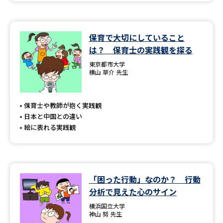
保育で大切にしていること
は？ 保育士の実践観を探る
東京都市大学
横山 草介 先生
保育士や教師が抱く実践観
日本と中国との違い
絵に表れる実践観
「困った行動」なのか？ 行動
分析で見えた心のサイン
横浜国立大学
神山 努 先生