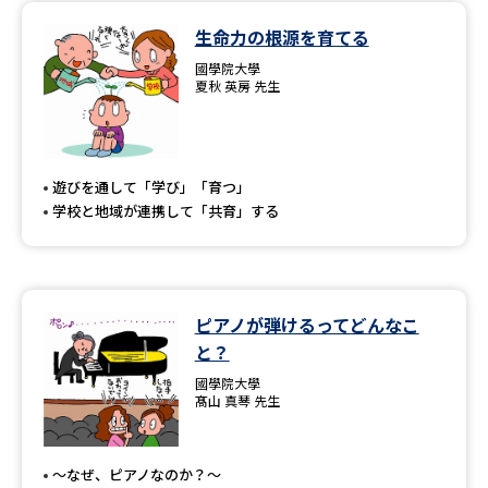
生命力の根源を育てる
國學院大學
夏秋 英房 先生
遊びを通して「学び」「育つ」
学校と地域が連携して「共育」する
ピアノが弾けるってどんなこ
と？
國學院大學
髙山 真琴 先生
～なぜ、ピアノなのか？～