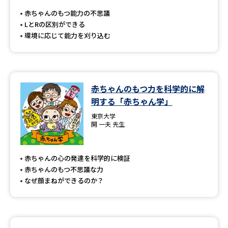
受験準備
資料検索
赤ちゃんのもつ能力の不思議
LとRの区別ができる
環境に応じて能力を刈り込む
志望校・出願校を調べる
併願校選び
受験スケジュールを立てよう
赤ちゃんのもつ力を科学的に解
先輩が入学を決めた理由
テレメール全国一斉進学調査
明する「赤ちゃん学」
東京大学
新生活お役立ちガイド
開 一夫 先生
赤ちゃんの心の発達を科学的に検証
学問発見
学問検索
赤ちゃんのもつ不思議な力
なぜ顔まねができるのか？
大学で学びたい学問発見