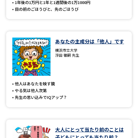
1年後の1万円と1年と1週間後の1万1000円
目の前のごほうびと、先のごほうび
あなたの主成分は「他人」です
横浜市立大学
浮田 徹嗣 先生
他人はあなたを映す鏡
やる気は他人次第
先生の思い込みでIQアップ？
大人にとって当たり前のことは
子どもにとっても当たり前？