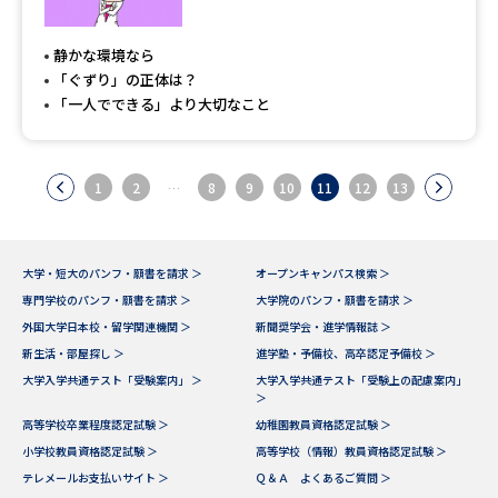
静かな環境なら
「ぐずり」の正体は？
「一人でできる」より大切なこと
1
2
…
8
9
10
11
12
13
大学・短大のパンフ・願書を請求 ＞
オープンキャンパス検索 ＞
専門学校のパンフ・願書を請求 ＞
大学院のパンフ・願書を請求 ＞
外国大学日本校・留学関連機関 ＞
新聞奨学会・進学情報誌 ＞
新生活・部屋探し ＞
進学塾・予備校、高卒認定予備校 ＞
大学入学共通テスト「受験案内」 ＞
大学入学共通テスト「受験上の配慮案内」
＞
高等学校卒業程度認定試験 ＞
幼稚園教員資格認定試験 ＞
小学校教員資格認定試験 ＞
高等学校（情報）教員資格認定試験 ＞
テレメールお支払いサイト ＞
Ｑ＆Ａ よくあるご質問 ＞