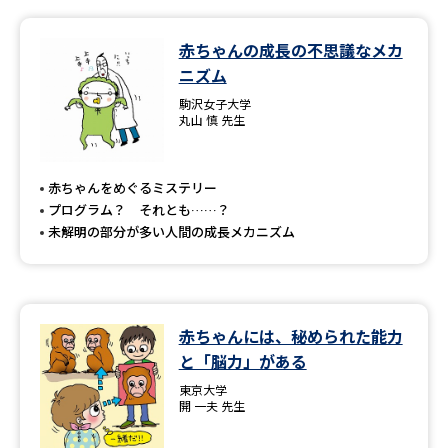
データサイエンス特集
奨学金・特待生制度特集
赤ちゃんの成長の不思議なメカ
ニズム
デジタルパンフレット
進路の３択
駒沢女子大学
丸山 慎 先生
新学年スタート号特集ページ
新学年スタート号特集ページ
（高3生用）
（高2生用）
赤ちゃんをめぐるミステリー
SELFBRAND特集ページ
プログラム？ それとも……？
未解明の部分が多い人間の成長メカニズム
オープンキャンパスなどを調べる
オープンキャンパス検索
実施プログラムから探す
赤ちゃんには、秘められた能力
と「脳力」がある
来場型・Web型イベント特集
夢ナビライブ
東京大学
開 一夫 先生