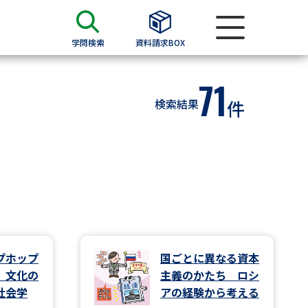
学問検索
資料請求BOX
71
資料検索
検索結果
件
求
願書
＆願書
過去問題集
求
プホップ
国ごとに異なる資本
 文化の
主義のかたち ロシ
留学・進学関連、塾・予備校
社会学
アの経験から考える