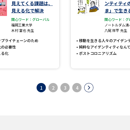
見えてくる課題は、
ンティティ
見える化で解決
ま」で生き
関心ワード：グローバル
関心ワード：グ
福岡工業大学
ノートルダム清
木村 富也 先生
八尾 祥平 先生
サプライチェーンのため
移動を生きる人々のアイデン
化の必要性
純粋なアイデンティティなん
える化
ポストコロニアリズム
1
2
3
4