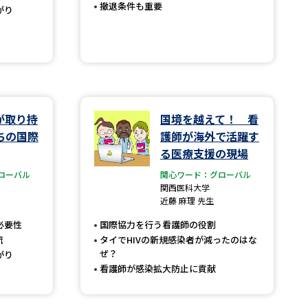
撤退条件も重要
がり
べる
ムから探す
ライブ
が取り持
国境を越えて！ 看
ちの国際
護師が海外で活躍す
る医療支援の現場
資料検索
ローバル
関心ワード：グローバル
関西医科大学
近藤 麻理 先生
必要性
国際協力を行う看護師の役割
流
タイでHIVの新規感染者が減ったのはな
ぜ？
がり
う
先輩が入学を決めた理由
看護師が感染拡大防止に貢献
役立ちガイド