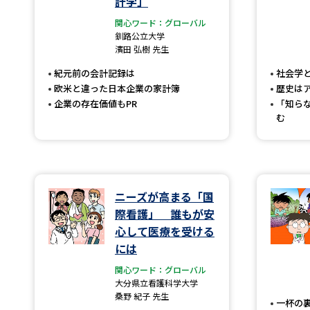
計学」
関心ワード：グローバル
釧路公立大学
濱田 弘樹 先生
紀元前の会計記録は
社会学
欧米と違った日本企業の家計簿
歴史は
企業の存在価値もPR
「知ら
む
ニーズが高まる「国
際看護」 誰もが安
心して医療を受ける
には
関心ワード：グローバル
大分県立看護科学大学
桑野 紀子 先生
一杯の