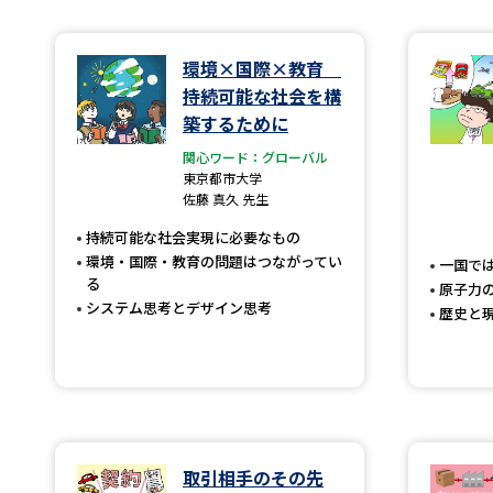
環境×国際×教育
持続可能な社会を構
築するために
関心ワード：グローバル
東京都市大学
佐藤 真久 先生
持続可能な社会実現に必要なもの
環境・国際・教育の問題はつながってい
一国で
る
原子力
システム思考とデザイン思考
歴史と
取引相手のその先