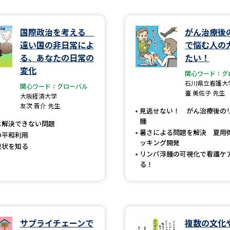
学問発見
国際政治を考える
がん治療後
遠い国の非日常によ
で悩む人の
る、あなたの日常の
たい！
大学で学びたい学問発見
変化
関心ワード：グ
石川県立看護大
関心ワード：グローバル
学問のミニ講義「夢ナビ講義」
学問分
臺 美佐子 先生
大阪経済大学
友次 晋介 先生
見逃せない！ がん治療後の
腫
は解決できない問題
暑さによる問題を解決 夏用
ユーザーサポート
の平和利用
ッキング開発
現状を知る
リンパ浮腫の可視化で看護ケ
る！
Ｑ＆Ａ よくあるご質問
大学進学IDにつ
資料の料金の
お支払いについて
受付内容
個人情報取扱規定
特定商取引表記
お
受験情報リンク
サプライチェーンで
複数の文化