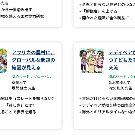
もたち
意外と知らない世界とのつな
SELFBRAND特集ページ
」から一歩踏み出す
「解像度」を上げる
垣根を越える国際協力研究
開かれた経済が全体利益に
オープンキャンパスなどを調
オープンキャンパス検索
実施プログラ
来場型・Web型イベント特集
夢ナビ
アフリカの農村に、
テディベア
グローバルな問題の
つ子どもた
縮図が見える
交流
受験準備
関心ワード：グローバル
関心ワード：グ
京都大学
金沢星稜大学
坂梨 健太 先生
清水 和久 先生
志望校・出願校を調べる
農家はチョコレートを知らない?
言語だけじゃない国際理解の
さ」「貧しさ」とは?
テディベアが取り持つ国際交
見ることで世界を知る
海外とのリアルタイムなつな
併願校選び
受験スケジュールを立てよ
テレメール全国一斉進学調査
新生活お