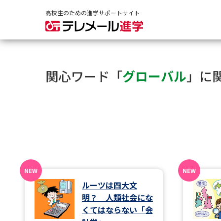
高校生のための進学サポートサイト
関心ワード「
グローバル
」に
ルーツは四大文
明？ 人類社会にな
くてはならない「会