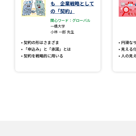
も 企業戦略として
の「契約」
関心ワード：グローバル
一橋大学
小林 一郎 先生
契約の形はさまざま
円滑な
「申込み」と「承諾」とは
見える
契約を戦略的に用いる
人の見