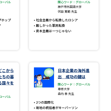
ローバル
関心ワード：グローバル
神戸市外国語大学
」の請求
高等学校卒業程度認定試験
伏田 寛範 先生
格認定試験
プホップ
社会主義から転換したロシア
？
難しかった軍民転換
資本主義は一つじゃない
大学検索
べる
どこから
日本企業の海外進
たちの暮
出 成功の鍵は
ローバルに強い大学特集
る国々を
関心ワード：グローバル
専修大学
制度特集
デジタルパンフレット
森内 泰 先生
ローバル
ジ（高3生用）
2つの国際化
）
現地の統括者がキーパーソン