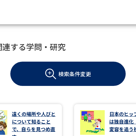
資料請求
関連する学問・研究
大学・短大の資料種類から請
検索条件変更
大学パンフ
学部・学科パンフ
総合型選抜・学校推薦型選抜 募集要項＆
大学入学共通テスト利用選抜の募集要項
大学・短大以外の資料から請
遠くの場所や人びと
日本のヒッ
について知ること
は独自進化
専門学校の資料請求
大学院の資料請求
で、自らを見つめ直
変容を追う