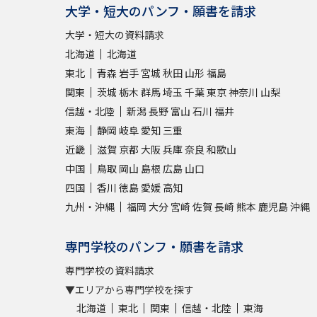
大学・短大のパンフ・願書を請求
大学・短大の資料請求
北海道
北海道
東北
青森
岩手
宮城
秋田
山形
福島
関東
茨城
栃木
群馬
埼玉
千葉
東京
神奈川
山梨
信越・北陸
新潟
長野
富山
石川
福井
東海
静岡
岐阜
愛知
三重
近畿
滋賀
京都
大阪
兵庫
奈良
和歌山
中国
鳥取
岡山
島根
広島
山口
四国
香川
徳島
愛媛
高知
九州・沖縄
福岡
大分
宮崎
佐賀
長崎
熊本
鹿児島
沖縄
専門学校のパンフ・願書を請求
専門学校の資料請求
▼エリアから専門学校を探す
北海道
東北
関東
信越・北陸
東海