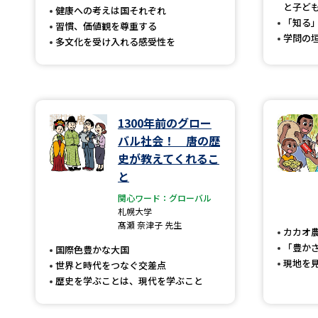
と子ど
健康への考えは国それぞれ
「知る
習慣、価値観を尊重する
学問の
多文化を受け入れる感受性を
1300年前のグロー
バル社会！ 唐の歴
史が教えてくれるこ
と
関心ワード：グローバル
札幌大学
髙瀬 奈津子 先生
カカオ
「豊か
国際色豊かな大国
現地を
世界と時代をつなぐ交差点
歴史を学ぶことは、現代を学ぶこと