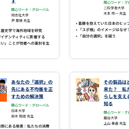
す
大学入学共通テスト「受験案内」の請求
関心ワード：グ
二松学舎大学
関心ワード：グローバル
大学入学共通テスト「受験上の配慮案内
木本 玲一 先生
同志社大学
尹 慧瑛 先生
幼稚園教員資格認定試験
小学校教員資
葛藤を抱えていた日本のヒッ
「スポ根」のイメージはなぜ
と歴史学で海外地域を研究
高等学校（情報）教員資格認定試験
「自分の選択」を疑う
アイデンティティに影響する
ない」ことが他者への差別を生
大学研究
大学で学べる内容や特徴を調
あなたの「選択」の
その製品は
先にある不均衡を正
来た？ 私
新増設大学・学部・学科特集
国際・グ
すための解決策
らしを支え
知る
データサイエンス特集
奨学金・特待生
関心ワード：グローバル
日本大学
関心ワード：グ
進路の３択
新学年スタート号特集ペー
鈴木 和信 先生
龍谷大学
上山 美香 先生
新学年スタート号特集ページ（高2生用
裏側にある現実：私たちの消費