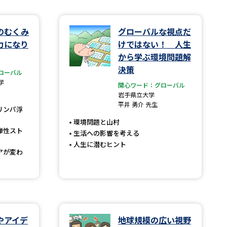
学問検索
のむくみ
グローバルな視点だ
力になり
けではない！ 人生
から学ぶ環境問題解
決策
ローバル
学
関心ワード：グローバル
野解説
学問の教科書
夢ナビライブ
岩手県立大学
平井 勇介 先生
リンパ浮
環境問題と山村
弾性スト
生活への影響を考える
人生に潜むヒント
アが変わ
いて
このサイトについて
・発送状況の確認
テレメール
お支払いサイト
問合せ先
テレメール進学カタログ
訂正のご案内
やアイデ
地球規模の広い視野