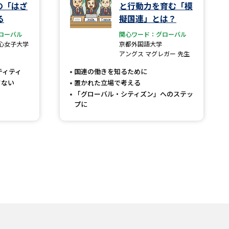
の「はざ
と行動力を育む「模
る
擬国連」とは？
ローバル
関心ワード：グローバル
心女子大学
京都外国語大学
アングス マグレガー 先生
ティティ
国連の働きを知るために
てない
置かれた立場で考える
「グローバル・シティズン」へのステッ
プに