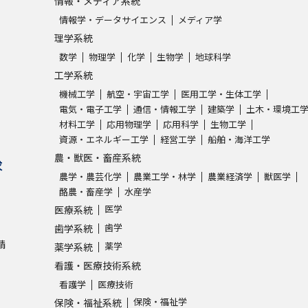
情報・メディア系統
情報学・データサイエンス
メディア学
理学系統
数学
物理学
化学
生物学
地球科学
工学系統
機械工学
航空・宇宙工学
医用工学・生体工学
電気・電子工学
通信・情報工学
建築学
土木・環境工
材料工学
応用物理学
応用科学
生物工学
資源・エネルギー工学
経営工学
船舶・海洋工学
農・獣医・畜産系統
求
農学・農芸化学
農業工学・林学
農業経済学
獣医学
酪農・畜産学
水産学
医学
医療系統
歯学
歯学系統
請
薬学
薬学系統
看護・医療技術系統
看護学
医療技術
保険・福祉学
保険・福祉系統