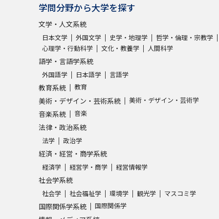
学問分野から大学を探す
文学・人文系統
日本文学
外国文学
史学・地理学
哲学・倫理・宗教学
心理学・行動科学
文化・教養学
人間科学
語学・言語学系統
外国語学
日本語学
言語学
教育
教育系統
美術・デザイン・芸術学
美術・デザイン・芸術系統
音楽
音楽系統
法律・政治系統
法学
政治学
経済・経営・商学系統
経済学
経営学・商学
経営情報学
社会学系統
社会学
社会福祉学
環境学
観光学
マスコミ学
国際関係学
国際関係学系統