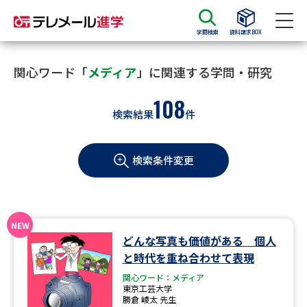
学問検索
資料請求BOX
資料請求
資料検索
関心ワード「
メディア
」に関連する学問・研究
108
検索結果
件
大学・短大の資料種類から請求
検索条件変更
大学パンフ
学部・学科パンフ
総合型選抜・学校推薦型選抜 募
大学入学共通テスト利用選抜の
集要項＆願書
募集要項＆願書
過去問題集
どんな写真も価値がある 個人
と時代を重ね合わせて表現
大学・短大以外の資料から請求
関心ワード：メディア
東京工芸大学
勝倉 崚太 先生