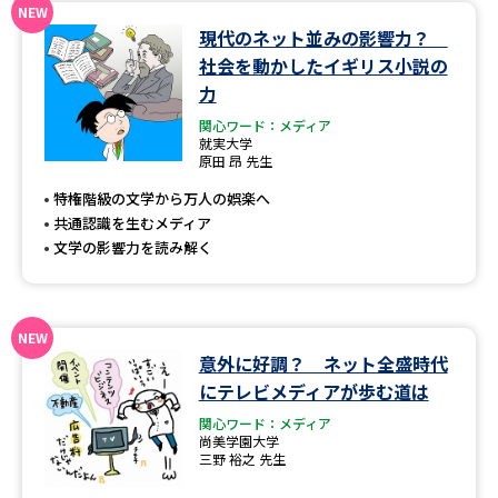
現代のネット並みの影響力？
データサイエンス特集
奨学金・特待生制度特集
社会を動かしたイギリス小説の
力
デジタルパンフレット
進路の３択
関心ワード：メディア
就実大学
新学年スタート号特集ページ
新学年スタート号特集ページ
原田 昂 先生
（高3生用）
（高2生用）
特権階級の文学から万人の娯楽へ
共通認識を生むメディア
SELFBRAND特集ページ
文学の影響力を読み解く
オープンキャンパスなどを調べる
オープンキャンパス検索
実施プログラムから探す
意外に好調？ ネット全盛時代
にテレビメディアが歩む道は
来場型・Web型イベント特集
夢ナビライブ
関心ワード：メディア
尚美学園大学
三野 裕之 先生