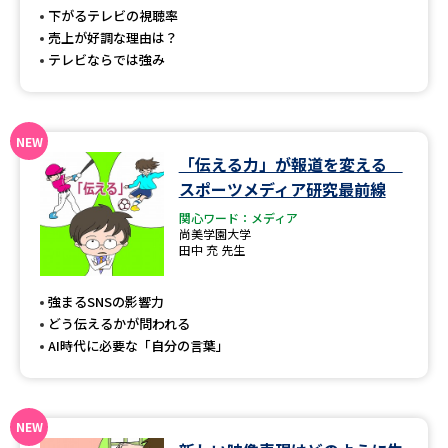
受験準備
資料検索
下がるテレビの視聴率
売上が好調な理由は？
テレビならでは強み
志望校・出願校を調べる
併願校選び
受験スケジュールを立てよう
「伝える力」が報道を変える
先輩が入学を決めた理由
テレメール全国一斉進学調査
スポーツメディア研究最前線
関心ワード：メディア
尚美学園大学
新生活お役立ちガイド
田中 充 先生
強まるSNSの影響力
学問発見
学問検索
どう伝えるかが問われる
AI時代に必要な「自分の言葉」
大学で学びたい学問発見