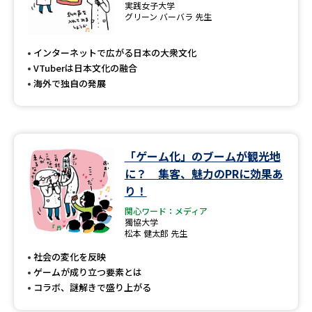
実践女子大学
グリーン バーバラ 先生
インターネットで広がる日本の大衆文化
VTuberは日本文化の融合
海外で独自の発展
「ゲーム化」のブームが観光地
に？ 集客、魅力のPRに効果あ
り！
関心ワード：メディア
獨協大学
松本 健太郎 先生
社会の変化を反映
ゲームが成り立つ要素とは
コラボ、謎解きで盛り上がる