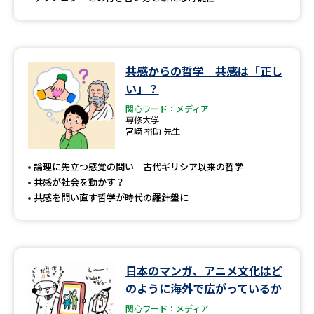
共感からの哲学 共感は「正し
い」？
関心ワード：メディア
専修大学
宮﨑 裕助 先生
論理に先立つ感覚の問い 古代ギリシア以来の哲学
共感が社会を動かす？
共感を問い直す哲学が時代の羅針盤に
日本のマンガ、アニメ文化はど
のように海外で広がっているか
関心ワード：メディア