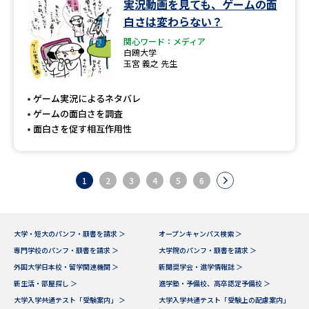
実況動画を見ても、ゲームの面
白さは変わらない？
関心ワード：メディア
白鴎大学
玉宮 義之 先生
ゲーム実況によるネタバレ
ゲームの面白さを調査
面白さを促す相互作用性
1
2
3
4
5
6
大学・短大のパンフ・願書を請求 ＞
オープンキャンパス検索 ＞
専門学校のパンフ・願書を請求 ＞
大学院のパンフ・願書を請求 ＞
外国大学日本校・留学関連機関 ＞
新聞奨学会・進学情報誌 ＞
新生活・部屋探し ＞
進学塾・予備校、高卒認定予備校 ＞
大学入学共通テスト「受験案内」 ＞
大学入学共通テスト「受験上の配慮案内」