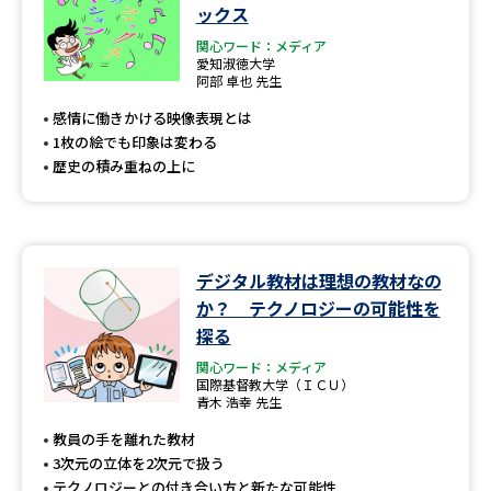
ックス
関心ワード：メディア
愛知淑徳大学
阿部 卓也 先生
感情に働きかける映像表現とは
1枚の絵でも印象は変わる
歴史の積み重ねの上に
デジタル教材は理想の教材なの
か？ テクノロジーの可能性を
探る
関心ワード：メディア
国際基督教大学（ＩＣＵ）
青木 浩幸 先生
教員の手を離れた教材
3次元の立体を2次元で扱う
テクノロジーとの付き合い方と新たな可能性