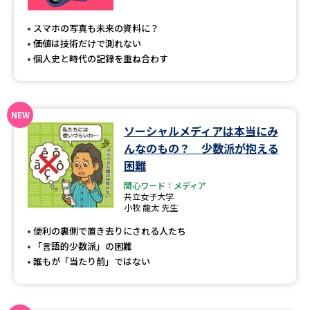
専門学校の資料請求
大学院の資料請求
スマホの写真も未来の資料に？
大学入学共通テスト「受験案
留学・進学関連、塾・予備校
価値は技術だけで測れない
内」の請求
個人史と時代の記録を重ね合わす
大学入学共通テスト「受験上の
高等学校卒業程度認定試験
配慮案内」の請求
幼稚園教員資格認定試験
小学校教員資格認定試験
ソーシャルメディアは本当にみ
んなのもの？ 少数派が抱える
高等学校（情報）教員資格認定
試験
困難
関心ワード：メディア
共立女子大学
小牧 龍太 先生
大学研究
大学検索
便利の裏側で置き去りにされる人たち
「言語的少数派」の困難
誰もが「当たり前」ではない
大学で学べる内容や特徴を調べる
国際・グローバルに強い大学特
新増設大学・学部・学科特集
集