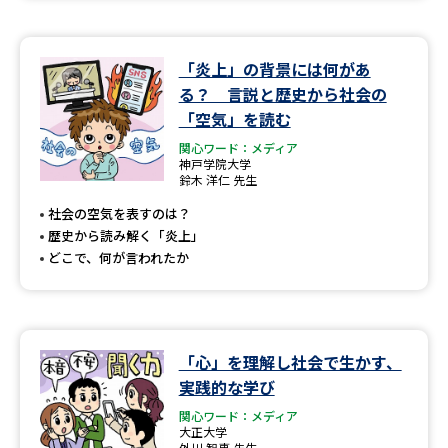
「炎上」の背景には何があ
る？ 言説と歴史から社会の
「空気」を読む
関心ワード：メディア
神戸学院大学
鈴木 洋仁 先生
社会の空気を表すのは？
歴史から読み解く「炎上」
どこで、何が言われたか
「心」を理解し社会で生かす、
実践的な学び
関心ワード：メディア
大正大学
外川 智恵 先生