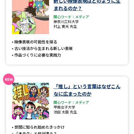
新しい映像表現はどのように生
学問のミニ講義「夢ナビ講義」
学問分野解説
まれるのか？
関心ワード：メディア
学問の教科書
夢ナビライブ
神奈川工科大学
村上 寛光 先生
ユーザーサポート
映像表現の可能性を探る
古い技法から生まれる新しい表現
Ｑ＆Ａ よくあるご質問
大学進学IDについて
作品づくりに必要な実践力
資料の料金の
受付内容・発送状況の確認
お支払いについて
テレメール
個人情報取扱規定
「推し」という言葉はなぜこん
お支払いサイト
なに広まったのか
テレメール進学カタログ
特定商取引表記
関心ワード：メディア
訂正のご案内
甲南女子大学
池田 太臣 先生
世間に知られ始めたきっかけ
「オタク」と何が違う？