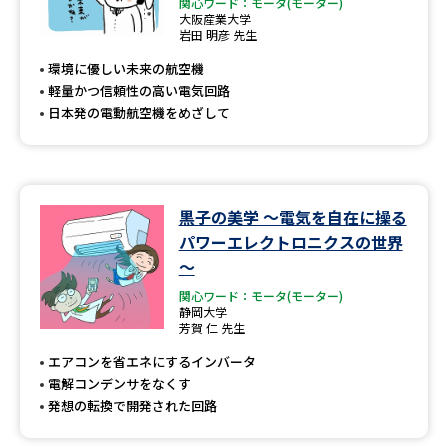
専門学校の資料請求
大学院の資料請求
関心ワード：モータ(モーター)
大阪産業大学
岩田 明彦 先生
大学入学共通テスト「受験案
留学・進学関連、塾・予備校
内」の請求
環境に優しい未来の航空機
軽量かつ信頼性の高い電気回路
大学入学共通テスト「受験上の
高等学校卒業程度認定試験
日本発の電動航空機をめざして
配慮案内」の請求
幼稚園教員資格認定試験
小学校教員資格認定試験
高等学校（情報）教員資格認定
黒子の美学 ～電気を自在に操る
試験
パワーエレクトロニクスの世界
～
関心ワード：モータ(モーター)
大学研究
大学検索
静岡大学
芳賀 仁 先生
エアコンを省エネにするインバータ
大学で学べる内容や特徴を調べる
電解コンデンサをなくす
発想の転換で開発された回路
国際・グローバルに強い大学特
新増設大学・学部・学科特集
集