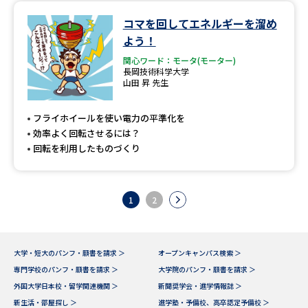
コマを回してエネルギーを溜め
よう！
関心ワード：モータ(モーター)
長岡技術科学大学
山田 昇 先生
フライホイールを使い電力の平準化を
効率よく回転させるには？
回転を利用したものづくり
1
2
大学・短大のパンフ・願書を請求 ＞
オープンキャンパス検索 ＞
専門学校のパンフ・願書を請求 ＞
大学院のパンフ・願書を請求 ＞
外国大学日本校・留学関連機関 ＞
新聞奨学会・進学情報誌 ＞
新生活・部屋探し ＞
進学塾・予備校、高卒認定予備校 ＞