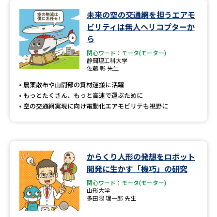
学問のミニ講義「夢ナビ講義」
学問分野解説
未来の空の交通網を担うエアモ
ビリティは無人ヘリコプターか
学問の教科書
夢ナビライブ
ら
関心ワード：モータ(モーター)
ユーザーサポート
静岡理工科大学
佐藤 彰 先生
Ｑ＆Ａ よくあるご質問
大学進学IDについて
農薬散布や山間部の資材運搬に活躍
もっとたくさん、もっと高速で運ぶために
資料の料金の
空の交通網実現に向け電動化エアモビリテも視野に
受付内容・発送状況の確認
お支払いについて
テレメール
個人情報取扱規定
お支払いサイト
からくり人形の発想をロボット
テレメール進学カタログ
特定商取引表記
訂正のご案内
開発に生かす「機巧」の研究
関心ワード：モータ(モーター)
山形大学
多田隈 理一郎 先生