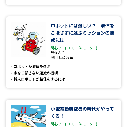
ロボットには難しい？ 液体を
こぼさずに運ぶミッションの達
成には
関心ワード：モータ(モーター)
島根大学
濱口 雅史 先生
ロボットが液体を運ぶ
水をこぼさない運搬の機構
将来ロボットが給仕をするには
小型電動航空機の時代がやって
くる！
関心ワード：モータ(モーター)