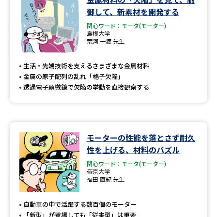
御して、新素材を開発する
関心ワード：モータ(モーター)
島根大学
荒河 一渡 先生
生活・先端技術を支えるさまざまな金属材料
金属の原子配列の乱れ「格子欠陥」
透過電子顕微鏡で欠陥の挙動を直接観察する
モーターの性能を落とさず耐久
性を上げる、材料のパズル
関心ワード：モータ(モーター)
帝京大学
福田 直紀 先生
自動車の中で活躍する数百個のモーター
「新型」が登場しても「従来型」は重要