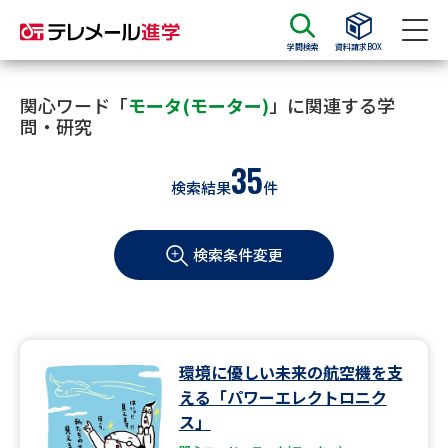
学問検索
資料請求BOX
資料請求
資料検索
関心ワード「
モータ(モーター)
」に関連する学
問・研究
35
大学・短大の資料種類から請求
検索結果
件
大学パンフ
学部・学科パンフ
検索条件変更
総合型選抜・学校推薦型選抜 募
大学入学共通テスト利用選抜の
集要項＆願書
募集要項＆願書
過去問題集
環境に優しい未来の航空機を支
大学・短大以外の資料から請求
える「パワーエレクトロニク
ス」