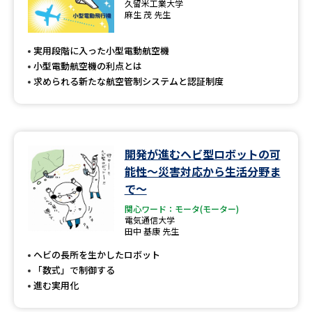
久留米工業大学
麻生 茂 先生
実用段階に入った小型電動航空機
小型電動航空機の利点とは
求められる新たな航空管制システムと認証制度
開発が進むヘビ型ロボットの可
能性～災害対応から生活分野ま
で～
関心ワード：モータ(モーター)
電気通信大学
田中 基康 先生
ヘビの長所を生かしたロボット
「数式」で制御する
進む実用化