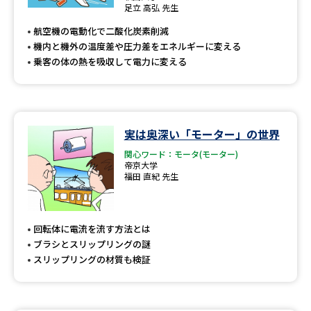
受験準備
資料検索
足立 高弘 先生
航空機の電動化で二酸化炭素削減
機内と機外の温度差や圧力差をエネルギーに変える
志望校・出願校を調べる
乗客の体の熱を吸収して電力に変える
併願校選び
受験スケジュールを立てよう
先輩が入学を決めた理由
テレメール全国一斉進学調査
実は奥深い「モーター」の世界
関心ワード：モータ(モーター)
帝京大学
新生活お役立ちガイド
福田 直紀 先生
学問発見
学問検索
回転体に電流を流す方法とは
ブラシとスリップリングの謎
スリップリングの材質も検証
大学で学びたい学問発見