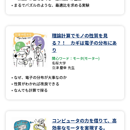
まるでパズルのような、最適比を求める実験
理論計算でモノの性質を見
る？！ カギは電子の分布にあ
り
関心ワード：モータ(モーター)
名桜大学
立津 慶幸 先生
なぜ、電子の分布が大事なのか
性質がわかれば改良できる
なんでも計算で探る
コンピュータの力を借りて、高
効率なモータを実現する。