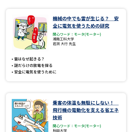
データサイエンス特集
奨学金・特待生制度特集
機械の中でも雷が生じる？ 安
全に電気を使うための研究
デジタルパンフレット
進路の３択
関心ワード：モータ(モーター)
湘南工科大学
新学年スタート号特集ページ
新学年スタート号特集ページ
岩渕 大行 先生
（高3生用）
（高2生用）
雷はなぜ起きる？
SELFBRAND特集ページ
謎だらけの放電を探る
安全に電気を使うために
オープンキャンパスなどを調べる
オープンキャンパス検索
実施プログラムから探す
乗客の体温も無駄にしない！
来場型・Web型イベント特集
夢ナビライブ
飛行機の電動化を支える省エネ
技術
関心ワード：モータ(モーター)
秋田大学