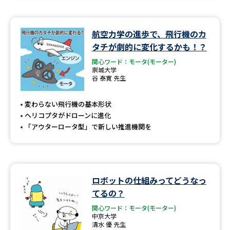
航空力学の進歩で、飛行機のカ
タチが劇的に変化するかも！？
関心ワード：モータ(モーター)
崇城大学
谷 泰寛 先生
変わらない飛行機の基本形状
ヘリコプタがドローンに進化
「アウターロータ型」で新しい推進機関を
ロボットの仕組みってどうなっ
てるの？
関心ワード：モータ(モーター)
中京大学
清水 優 先生