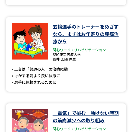
五輪選手のトレーナーをめざす
なら、まずはお年寄りの腰痛治
療から
関心ワード：リハビリテーション
SBC東京医療大学
桑井 太陽 先生
土台は「普通の人」の治療経験
けがする前より良い状態に
選手に信頼されるために
「電気」で挑む 動けない時期
の筋肉減少への取り組み
関心ワード：リハビリテーション