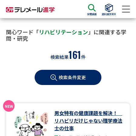
学問検索
資料請求BOX
資料請求
資料検索
関心ワード「
リハビリテーション
」に関連する学
問・研究
161
大学・短大の資料種類から請求
検索結果
件
大学パンフ
学部・学科パンフ
検索条件変更
総合型選抜・学校推薦型選抜 募
大学入学共通テスト利用選抜の
集要項＆願書
募集要項＆願書
過去問題集
男女特有の健康課題を解決！
大学・短大以外の資料から請求
リハビリだけじゃない理学療法
士の仕事