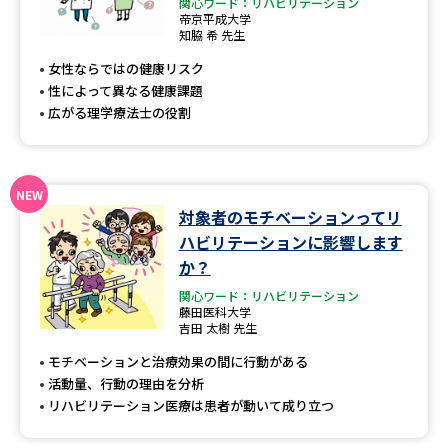
専門学校の資料請求
大学院の資料請求
関心ワード：リハビリテーション
帝京平成大学
知脇 希 先生
大学入学共通テスト「受験案
留学・進学関連、塾・予備校
内」の請求
女性ならではの健康リスク
性によって異なる健康課題
大学入学共通テスト「受験上の
高等学校卒業程度認定試験
広がる理学療法士の役割
配慮案内」の請求
幼稚園教員資格認定試験
小学校教員資格認定試験
高等学校（情報）教員資格認定
対象者のモチベーションってリ
試験
ハビリテーションに影響します
か？
関心ワード：リハビリテーション
大学研究
大学検索
藤田医科大学
吉田 太樹 先生
モチベーションと治療効果の間に行動がある
大学で学べる内容や特徴を調べる
活動量、行動の理由を分析
リハビリテーション医療は患者が動いて成り立つ
国際・グローバルに強い大学特
新増設大学・学部・学科特集
集