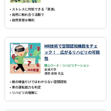
受験準備
資料検索
ストレスに対処できる「資源」
自然に触れ合う活動で
志望校・出願校を調べる
自然享受は権利
併願校選び
受験スケジュールを立てよう
MR技術で空間認知機能をチェ
先輩が入学を決めた理由
テレメール全国一斉進学調査
ック！ 広がるリハビリの可能
性
新生活お役立ちガイド
関心ワード：リハビリテーション
金城大学
酒野 直樹 先生
学問発見
学問検索
紙の検査だけではわからない空間認知
車の運転能力も判定
リハビリの理解に
大学で学びたい学問発見