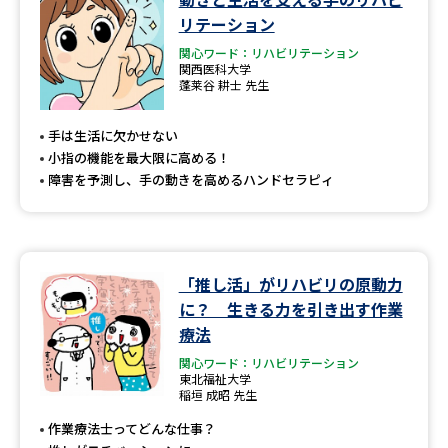
リテーション
関心ワード：リハビリテーション
関西医科大学
蓬莱谷 耕士 先生
手は生活に欠かせない
小指の機能を最大限に高める！
障害を予測し、手の動きを高めるハンドセラピィ
「推し活」がリハビリの原動力
に？ 生きる力を引き出す作業
療法
関心ワード：リハビリテーション
東北福祉大学
稲垣 成昭 先生
作業療法士ってどんな仕事？