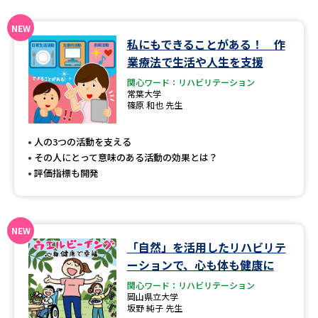
データサイエンス特集
奨学金・特待生制度特集
私にもできることがある！ 作
業療法で生活や人生を支援
デジタルパンフレット
進路の３択
関心ワード：リハビリテーション
常葉大学
新学年スタート号特集ページ
新学年スタート号特集ページ
篠原 和也 先生
（高3生用）
（高2生用）
人の3つの活動を支える
SELFBRAND特集ページ
その人にとって意味のある活動の効果とは？
評価指標も開発
オープンキャンパスなどを調べる
オープンキャンパス検索
実施プログラムから探す
「自然」を活用したリハビリテ
来場型・Web型イベント特集
夢ナビライブ
ーションで、心も体も健康に
関心ワード：リハビリテーション
岡山県立大学
坂野 純子 先生