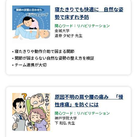
学問のミニ講義「夢ナビ講義」
学問分野解説
寝たきりでも快適に 自然な姿
勢で床ずれ予防
学問の教科書
夢ナビライブ
関心ワード：リハビリテーション
金城大学
ユーザーサポート
道劵 夕紀子 先生
寝たきりや動作介助で固まる関節
Ｑ＆Ａ よくあるご質問
大学進学IDについて
関節が固まらない自然な姿勢の整え方を検証
チーム連携が大切
資料の料金の
受付内容・発送状況の確認
お支払いについて
テレメール
個人情報取扱規定
お支払いサイト
原因不明の肩や腰の痛み 「慢
テレメール進学カタログ
特定商取引表記
性疼痛」を防ぐには
訂正のご案内
関心ワード：リハビリテーション
神戸学院大学
下 和弘 先生