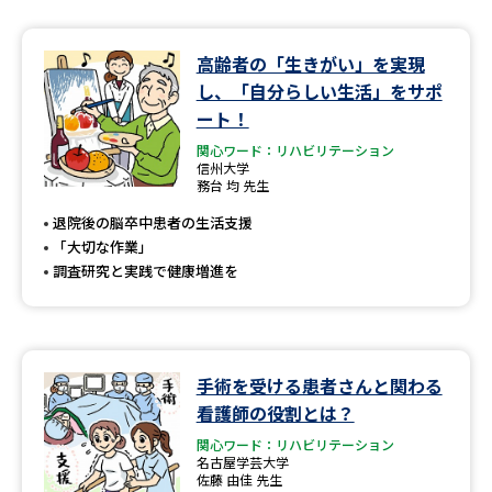
高齢者の「生きがい」を実現
し、「自分らしい生活」をサポ
ート！
関心ワード：リハビリテーション
信州大学
務台 均 先生
退院後の脳卒中患者の生活支援
「大切な作業」
調査研究と実践で健康増進を
手術を受ける患者さんと関わる
看護師の役割とは？
関心ワード：リハビリテーション
名古屋学芸大学
佐藤 由佳 先生