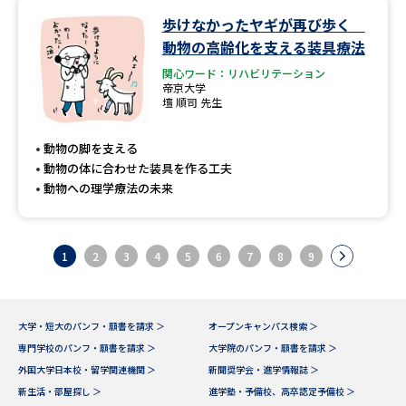
歩けなかったヤギが再び歩く
動物の高齢化を支える装具療法
関心ワード：リハビリテーション
帝京大学
壇 順司 先生
動物の脚を支える
動物の体に合わせた装具を作る工夫
動物への理学療法の未来
1
2
3
4
5
6
7
8
9
大学・短大のパンフ・願書を請求 ＞
オープンキャンパス検索 ＞
専門学校のパンフ・願書を請求 ＞
大学院のパンフ・願書を請求 ＞
外国大学日本校・留学関連機関 ＞
新聞奨学会・進学情報誌 ＞
新生活・部屋探し ＞
進学塾・予備校、高卒認定予備校 ＞