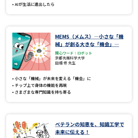
AIが生活に進出したら
MEMS（メムス）―小さな「機
械」が創る大きな「機会」―
関心ワード：ロボット
京都先端科学大学
田畑 修 先生
小さな「機械」が未来を変える「機会」に
チップ上で身体の機能を再現
さまざまな専門知識を持ち寄る
ベテランの知恵を、知識工学で
未来に伝える！