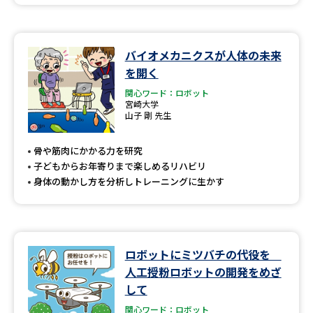
バイオメカニクスが人体の未来
を開く
関心ワード：ロボット
宮崎大学
山子 剛 先生
骨や筋肉にかかる力を研究
子どもからお年寄りまで楽しめるリハビリ
身体の動かし方を分析しトレーニングに生かす
ロボットにミツバチの代役を
人工授粉ロボットの開発をめざ
して
関心ワード：ロボット