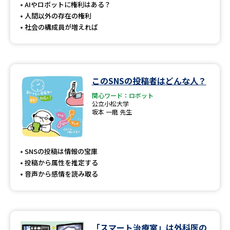
受験準備
資料検索
AIやロボットに権利はある？
人間以外の存在の権利
社会の構成員が増えれば
志望校・出願校を調べる
併願校選び
受験スケジュールを立てよう
このSNSの投稿者はどんな人？
関心ワード：ロボット
先輩が入学を決めた理由
テレメール全国一斉進学調査
公立小松大学
坂本 一磨 先生
新生活お役立ちガイド
SNSの投稿は情報の宝庫
投稿から属性を推定する
学問発見
学問検索
音声から感情を読み取る
大学で学びたい学問発見
「スマート治療室」は外科医の