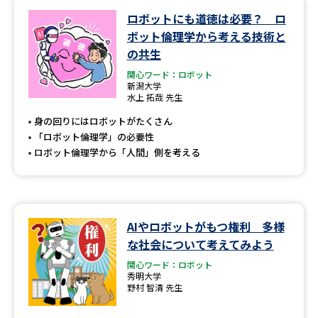
ロボットにも道徳は必要？ ロ
データサイエンス特集
奨学金・特待生制度特集
ボット倫理学から考える技術と
の共生
デジタルパンフレット
進路の３択
関心ワード：ロボット
新潟大学
水上 拓哉 先生
新学年スタート号特集ページ
新学年スタート号特集ページ
（高3生用）
（高2生用）
身の回りにはロボットがたくさん
「ロボット倫理学」の必要性
SELFBRAND特集ページ
ロボット倫理学から「人間」側を考える
オープンキャンパスなどを調べる
オープンキャンパス検索
実施プログラムから探す
AIやロボットがもつ権利 多様
な社会について考えてみよう
来場型・Web型イベント特集
夢ナビライブ
関心ワード：ロボット
秀明大学
野村 智清 先生