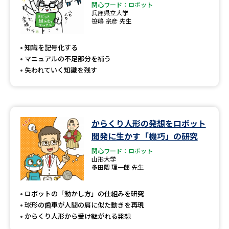
関心ワード：ロボット
兵庫県立大学
笹嶋 宗彦 先生
知識を記号化する
マニュアルの不足部分を補う
失われていく知識を残す
からくり人形の発想をロボット
開発に生かす「機巧」の研究
関心ワード：ロボット
山形大学
多田隈 理一郎 先生
ロボットの「動かし方」の仕組みを研究
球形の歯車が人間の肩に似た動きを再現
からくり人形から受け継がれる発想