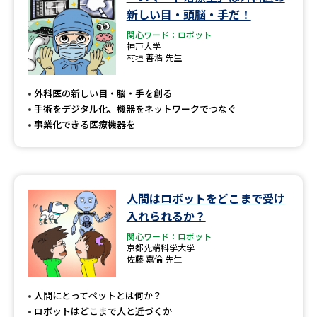
学問のミニ講義「夢ナビ講義」
学問分野解説
新しい目・頭脳・手だ！
関心ワード：ロボット
学問の教科書
夢ナビライブ
神戸大学
村垣 善浩 先生
ユーザーサポート
外科医の新しい目・脳・手を創る
手術をデジタル化、機器をネットワークでつなぐ
Ｑ＆Ａ よくあるご質問
大学進学IDについて
事業化できる医療機器を
資料の料金の
受付内容・発送状況の確認
お支払いについて
テレメール
人間はロボットをどこまで受け
個人情報取扱規定
お支払いサイト
入れられるか？
テレメール進学カタログ
関心ワード：ロボット
特定商取引表記
訂正のご案内
京都先端科学大学
佐藤 嘉倫 先生
人間にとってペットとは何か？
ロボットはどこまで人と近づくか