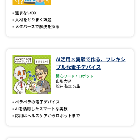
専門学校の資料請求
大学院の資料請求
進まないDX
大学入学共通テスト「受験案
留学・進学関連、塾・予備校
人材をとりまく課題
内」の請求
メタバースで解決を探る
大学入学共通テスト「受験上の
高等学校卒業程度認定試験
配慮案内」の請求
幼稚園教員資格認定試験
小学校教員資格認定試験
AI活用×実験で作る、フレキシ
ブルな電子デバイス
高等学校（情報）教員資格認定
試験
関心ワード：ロボット
山形大学
松井 弘之 先生
大学研究
大学検索
ペラペラの電子デバイス
AIを活用したスマートな実験
応用はヘルスケアからロボットまで
大学で学べる内容や特徴を調べる
国際・グローバルに強い大学特
新増設大学・学部・学科特集
集