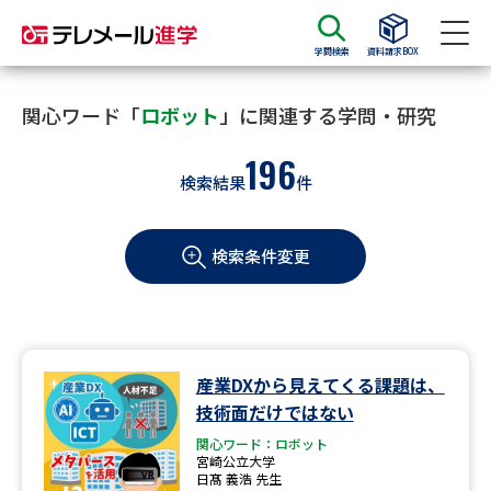
学問検索
資料請求BOX
資料請求
資料検索
関心ワード「
ロボット
」に関連する学問・研究
196
検索結果
件
大学・短大の資料種類から請求
検索条件変更
大学パンフ
学部・学科パンフ
総合型選抜・学校推薦型選抜 募
大学入学共通テスト利用選抜の
集要項＆願書
募集要項＆願書
過去問題集
産業DXから見えてくる課題は、
技術面だけではない
大学・短大以外の資料から請求
関心ワード：ロボット
宮崎公立大学
日髙 義浩 先生