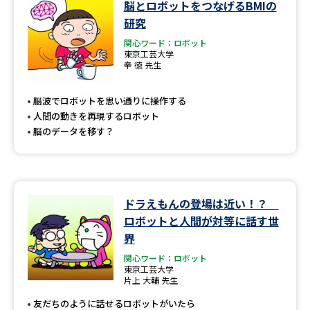
脳とロボットをつなげるBMIの
研究
関心ワード：ロボット
東京工芸大学
辛 徳 先生
脳波でロボットを思い通りに操作する
人間の動きを再現するロボット
脳のデータを移す？
ドラえもんの登場は近い！？
ロボットと人間が対等に話す世
界
関心ワード：ロボット
東京工芸大学
片上 大輔 先生
友だちのように話せるロボットがいたら