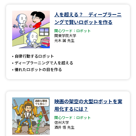
人を超える？ ディープラーニ
ングで賢いロボットを作る
関心ワード：ロボット
関東学院大学
元木 誠 先生
自律行動するロボット
ディープラーニングで人を超える
優れたロボットの目を作る
映画の架空の大型ロボットを実
用化するには？
関心ワード：ロボット
信州大学
酒井 悟 先生