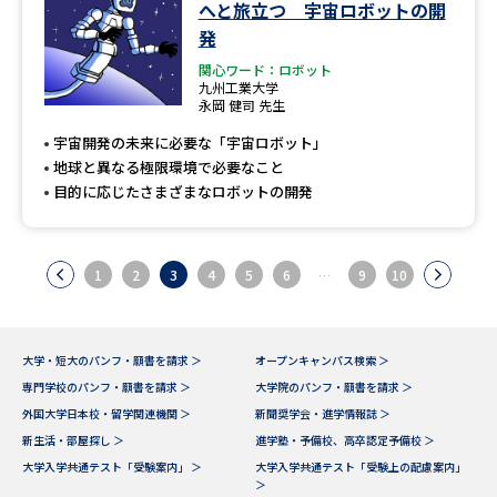
へと旅立つ 宇宙ロボットの開
発
関心ワード：ロボット
九州工業大学
永岡 健司 先生
宇宙開発の未来に必要な「宇宙ロボット」
地球と異なる極限環境で必要なこと
目的に応じたさまざまなロボットの開発
1
2
3
4
5
6
…
9
10
大学・短大のパンフ・願書を請求 ＞
オープンキャンパス検索 ＞
専門学校のパンフ・願書を請求 ＞
大学院のパンフ・願書を請求 ＞
外国大学日本校・留学関連機関 ＞
新聞奨学会・進学情報誌 ＞
新生活・部屋探し ＞
進学塾・予備校、高卒認定予備校 ＞
大学入学共通テスト「受験案内」 ＞
大学入学共通テスト「受験上の配慮案内」
＞