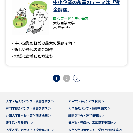
中小企業の永遠のテーマは「資
金調達」
関心ワード：中小企業
大阪商業大学
林 幸治 先生
中小企業の経営の最大の課題は何？
新しい時代の資金調達
地域に密着した方法も
1
2
大学・短大のパンフ・願書を請求 ＞
オープンキャンパス検索 ＞
専門学校のパンフ・願書を請求 ＞
大学院のパンフ・願書を請求 ＞
外国大学日本校・留学関連機関 ＞
新聞奨学会・進学情報誌 ＞
新生活・部屋探し ＞
進学塾・予備校、高卒認定予備校 ＞
大学入学共通テスト「受験案内」 ＞
大学入学共通テスト「受験上の配慮案内」