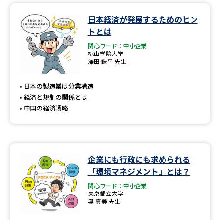
日本経済が発展するためのヒン
トとは
関心ワード：中小企業
桃山学院大学
澤田 鉄平 先生
日本の製造業は分業構造
経済と規制の関係とは
中国の経済戦略
企業にも行政にも求められる
「環境マネジメント」とは？
関心ワード：中小企業
東京都立大学
奥 真美 先生