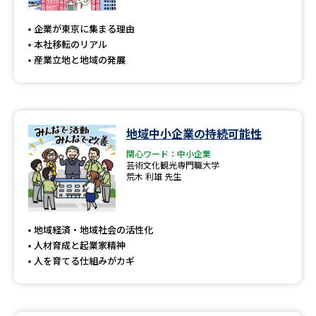
専門学校の資料請求
大学院の資料請求
企業が東京に集まる理由
大学入学共通テスト「受験案
留学・進学関連、塾・予備校
本社移転のリアル
内」の請求
産業立地と地域の発展
大学入学共通テスト「受験上の
高等学校卒業程度認定試験
配慮案内」の請求
幼稚園教員資格認定試験
小学校教員資格認定試験
地域中小企業の持続可能性
高等学校（情報）教員資格認定
関心ワード：中小企業
試験
芸術文化観光専門職大学
荒木 利雄 先生
大学研究
大学検索
地域経済・地域社会の活性化
人材育成と起業家精神
人を育てる仕組みがカギ
大学で学べる内容や特徴を調べる
国際・グローバルに強い大学特
新増設大学・学部・学科特集
集