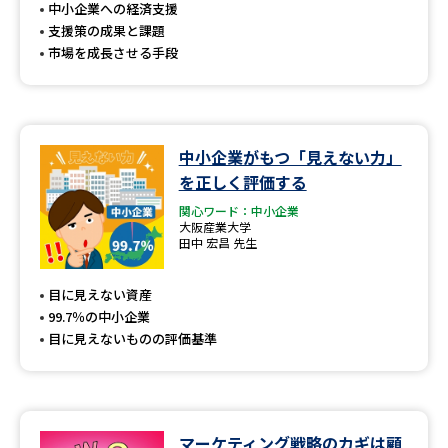
受験準備
資料検索
中小企業への経済支援
支援策の成果と課題
市場を成長させる手段
志望校・出願校を調べる
併願校選び
受験スケジュールを立てよう
中小企業がもつ「見えない力」
を正しく評価する
先輩が入学を決めた理由
テレメール全国一斉進学調査
関心ワード：中小企業
大阪産業大学
新生活お役立ちガイド
田中 宏昌 先生
目に見えない資産
99.7％の中小企業
学問発見
学問検索
目に見えないものの評価基準
大学で学びたい学問発見
マーケティング戦略のカギは顧