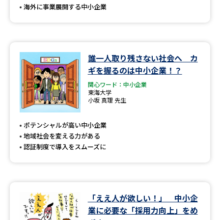
海外に事業展開する中小企業
誰一人取り残さない社会へ カ
ギを握るのは中小企業！？
関心ワード：中小企業
東海大学
小坂 真理 先生
ポテンシャルが高い中小企業
地域社会を変える力がある
認証制度で導入をスムーズに
「ええ人が欲しい！」 中小企
業に必要な「採用力向上」をめ