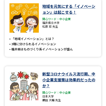
地域を元気にする「イノベーシ
データサイエンス特集
奨学金・特待生制度特集
ョン」は起こせる！
関心ワード：中小企業
デジタルパンフレット
進路の３択
福井県立大学
松原 宏 先生
新学年スタート号特集ページ
新学年スタート号特集ページ
（高3生用）
（高2生用）
「地域イノベーション」とは？
3種に分けられるイノベーション
SELFBRAND特集ページ
福井県はものづくり系イノベーションが盛ん
オープンキャンパスなどを調べる
新型コロナウイルス流行期、中
オープンキャンパス検索
実施プログラムから探す
小企業支援策は効果的だったの
か？
来場型・Web型イベント特集
夢ナビライブ
関心ワード：中小企業
日本大学
鶴田 大輔 先生