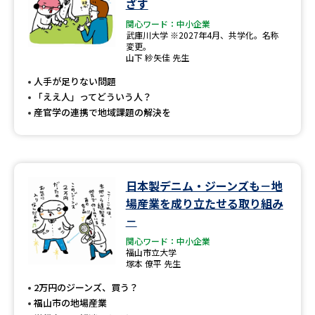
ざす
関心ワード：中小企業
武庫川大学 ※2027年4月、共学化。名称
変更。
山下 紗矢佳 先生
人手が足りない問題
「ええ人」ってどういう人？
産官学の連携で地域課題の解決を
日本製デニム・ジーンズも－地
場産業を成り立たせる取り組み
－
関心ワード：中小企業
福山市立大学
塚本 僚平 先生
2万円のジーンズ、買う？
福山市の地場産業