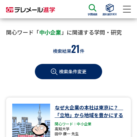
学問検索
資料請求BOX
資料請求
資料検索
関心ワード「
中小企業
」に関連する学問・研究
21
検索結果
件
大学・短大の資料種類から請求
検索条件変更
大学パンフ
学部・学科パンフ
総合型選抜・学校推薦型選抜 募
大学入学共通テスト利用選抜の
集要項＆願書
募集要項＆願書
過去問題集
なぜ大企業の本社は東京に？
「立地」から地域を豊かにする
大学・短大以外の資料から請求
関心ワード：中小企業
高知大学
田中 康一 先生