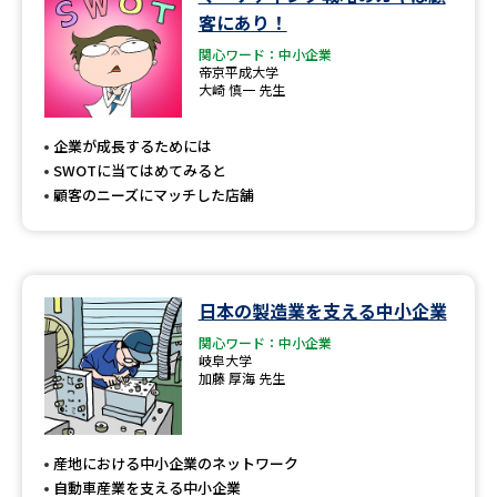
学問のミニ講義「夢ナビ講義」
学問分野解説
客にあり！
関心ワード：中小企業
学問の教科書
夢ナビライブ
帝京平成大学
大崎 慎一 先生
ユーザーサポート
企業が成長するためには
SWOTに当てはめてみると
Ｑ＆Ａ よくあるご質問
大学進学IDについて
顧客のニーズにマッチした店舗
資料の料金の
受付内容・発送状況の確認
お支払いについて
テレメール
日本の製造業を支える中小企業
個人情報取扱規定
お支払いサイト
関心ワード：中小企業
岐阜大学
テレメール進学カタログ
特定商取引表記
加藤 厚海 先生
訂正のご案内
産地における中小企業のネットワーク
自動車産業を支える中小企業