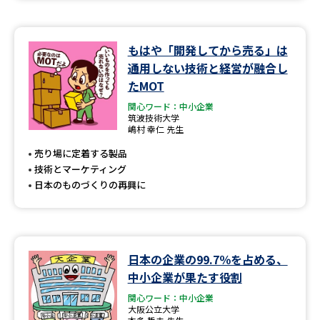
もはや「開発してから売る」は
通用しない技術と経営が融合し
たMOT
関心ワード：中小企業
筑波技術大学
嶋村 幸仁 先生
売り場に定着する製品
技術とマーケティング
日本のものづくりの再興に
日本の企業の99.7％を占める、
中小企業が果たす役割
関心ワード：中小企業
大阪公立大学