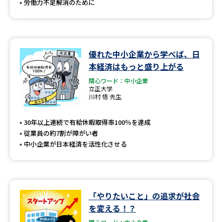
労働力不足解消のために
優れた中小企業から学べば、日
本経済はもっと盛り上がる
関心ワード：中小企業
立正大学
川村 悟 先生
30年以上連続で有給休暇取得率100％を達成
従業員の約7割が障がい者
中小企業が日本経済を活性化させる
「やりたいこと」の追求が社会
を変える！？