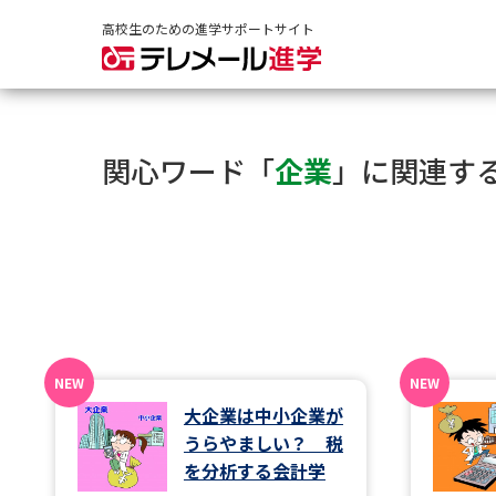
高校生のための進学サポートサイト
関心ワード「
企業
」に関連す
大企業は中小企業が
うらやましい？ 税
を分析する会計学