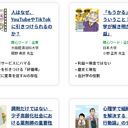
人はなぜ、
「もうかる
学問発見
YouTubeやTikTok
ういうこと
に引きつけられるの
学が解き明
か？
益」
大学で学びたい学問発見
関心ワード：企業
関心ワード：企
大阪経済法科大学
日本大学
学問のミニ講義「夢ナビ講義」
学問分
岡野 寿彦 先生
小野 正芳 先生
有サービスにハマる
利益＝現金ではない
ーを引きつける「好循環」
歴史と現在
ユーザーサポート
に変革を促すAIの存在
会計学の役割
Ｑ＆Ａ よくあるご質問
大学進学IDにつ
資料の料金の
お支払いについて
受付内容
調剤だけではない
心理学で組
個人情報取扱規定
特定商取引表記
お
少子高齢化社会にお
を解決する
ける薬剤師の重要性
行動論」の
受験情報リンク