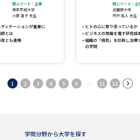
関心ワード：企業
関心ワード：企
帝京平成大学
武蔵野大学
小原 道子 先生
宍戸 拓人 先生
メディケーションが重要に
ヒトの心に寄り添っているか
剤師とは
ビジネスの常識を覆す研究成
行政とも連携
組織の「病気」を診断し治療
の学問
1
2
3
4
5
6
…
11
12
学問分野から大学を探す