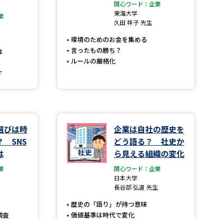
関心ワード：企業
東海大学
業
」の請求
高等学校卒業程度認定試験
久田 祥子 先生
格認定試験
環境のためのお金を集める
言ったもの勝ち？
は
ルールの厳格化
す
大学検索
選びは時
企業は自社の歴史を
べる
 SNS
どう語る？ 社史か
は
ら見える組織の変化
ローバルに強い大学特集
業
関心ワード：企業
制度特集
デジタルパンフレット
日本大学
長谷部 弘道 先生
ジ（高3生用）
歴史の「語り」が持つ意味
）
調査
価値基準は時代で変化