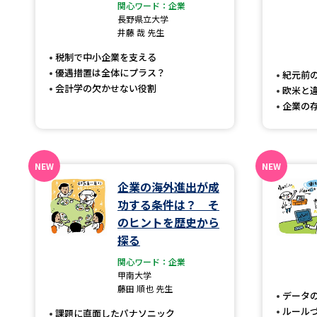
関心ワード：企業
長野県立大学
井藤 哉 先生
税制で中小企業を支える
優遇措置は全体にプラス？
紀元前
会計学の欠かせない役割
欧米と
企業の存
企業の海外進出が成
功する条件は？ そ
のヒントを歴史から
探る
関心ワード：企業
甲南大学
藤田 順也 先生
データ
ルール
課題に直面したパナソニック