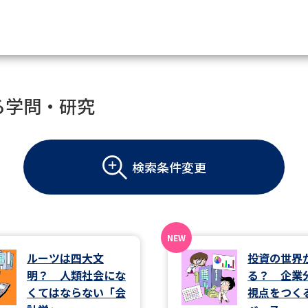
資料請求
る学問・研究
大学・短大の資料種類から請
検索条件変更
大学パンフ
学部・学科パンフ
総合型選抜・学校推薦型選抜 募集要項＆
大学入学共通テスト利用選抜の募集要項
大学・短大以外の資料から請
ルーツは四大文
投資の世界
明？ 人類社会にな
る？ 企業
専門学校の資料請求
大学院の資料請求
くてはならない「会
視点をつく