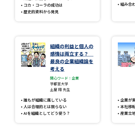
組み合
コカ・コーラの成功は
歴史的資料から発見
組織の利益と個人の
感情は両立する？
最良の企業組織論を
考える
関心ワード：企業
宇都宮大学
土屋 翔 先生
誰もが組織に属している
企業が
人は合理的とは限らない
本社移
AIを組織としてどう使う？
産業立