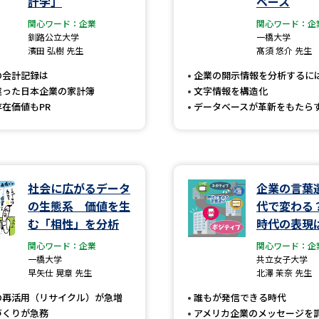
計学」
ベース
大学入学共通テスト「受験案内」の請求
関心ワード：企業
関心ワード：企
大学入学共通テスト「受験上の配慮案内
釧路公立大学
一橋大学
濱田 弘樹 先生
髙須 悠介 先生
幼稚園教員資格認定試験
小学校教員資
の会計記録は
企業の開示情報を分析するに
高等学校（情報）教員資格認定試験
違った日本企業の家計簿
文字情報を構造化
在価値もPR
データベースが革新をもたら
大学研究
社会に広がるデータ
企業の言葉
大学で学べる内容や特徴を調
の生態系 価値を生
代で変わる？
む「相性」を分析
時代の表現
新増設大学・学部・学科特集
国際・グ
関心ワード：企業
関心ワード：企
データサイエンス特集
奨学金・特待生
一橋大学
共立女子大学
早矢仕 晃章 先生
北澤 茉奈 先生
進路の３択
新学年スタート号特集ペー
の再活用（リサイクル）が急増
誰もが発信できる時代
新学年スタート号特集ページ（高2生用
づくりが急務
アメリカ企業のメッセージを