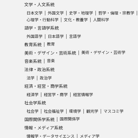
文学・人文系統
日本文学
外国文学
史学・地理学
哲学・倫理・宗教学
心理学・行動科学
文化・教養学
人間科学
語学・言語学系統
外国語学
日本語学
言語学
教育
教育系統
美術・デザイン・芸術学
美術・デザイン・芸術系統
音楽
音楽系統
法律・政治系統
法学
政治学
経済・経営・商学系統
経済学
経営学・商学
経営情報学
社会学系統
社会学
社会福祉学
環境学
観光学
マスコミ学
国際関係学
国際関係学系統
情報・メディア系統
情報学・データサイエンス
メディア学