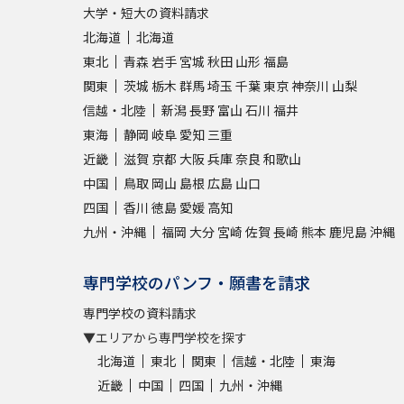
大学・短大の資料請求
北海道
北海道
東北
青森
岩手
宮城
秋田
山形
福島
関東
茨城
栃木
群馬
埼玉
千葉
東京
神奈川
山梨
信越・北陸
新潟
長野
富山
石川
福井
東海
静岡
岐阜
愛知
三重
近畿
滋賀
京都
大阪
兵庫
奈良
和歌山
中国
鳥取
岡山
島根
広島
山口
四国
香川
徳島
愛媛
高知
九州・沖縄
福岡
大分
宮崎
佐賀
長崎
熊本
鹿児島
沖縄
専門学校のパンフ・願書を請求
専門学校の資料請求
▼エリアから専門学校を探す
北海道
東北
関東
信越・北陸
東海
近畿
中国
四国
九州・沖縄