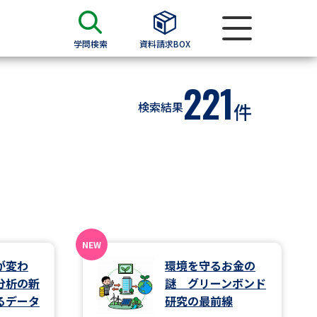
学問検索
資料請求BOX
221
資料検索
検索結果
件
求
願書
＆願書
過去問題集
求
が変わ
環境を守るお金の
分析の新
謎 グリーンボンド
留学・進学関連、塾・予備校
るデータ
研究の最前線