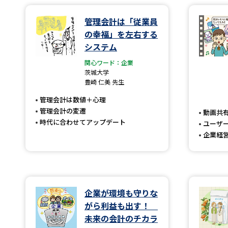
管理会計は「従業員
の幸福」を左右する
システム
関心ワード：企業
茨城大学
豊崎 仁美 先生
管理会計は数値＋心理
管理会計の変遷
動画共
時代に合わせてアップデート
ユーザ
企業経営
企業が環境も守りな
がら利益も出す！
未来の会計のチカラ