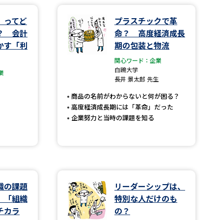
」ってど
プラスチックで革
学問検索
？ 会計
命？ 高度経済成長
かす「利
期の包装と物流
関心ワード：企業
白鴎大学
業
長井 景太郎 先生
野解説
学問の教科書
夢ナビライブ
商品の名前がわからないと何が困る？
高度経済成長期には「革命」だった
企業努力と当時の課題を知る
いて
このサイトについて
・発送状況の確認
テレメール
お支払いサイト
織の課題
リーダーシップは、
問合せ先
テレメール進学カタログ
訂正のご案内
 「組織
特別な人だけのも
チカラ
の？