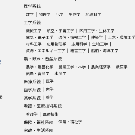
理学系統
数学
物理学
化学
生物学
地球科学
工学系統
機械工学
航空・宇宙工学
医用工学・生体工学
電気・電子工学
通信・情報工学
建築学
土木・環境工
材料工学
応用物理学
応用科学
生物工学
資源・エネルギー工学
経営工学
船舶・海洋工学
農・獣医・畜産系統
求
農学・農芸化学
農業工学・林学
農業経済学
獣医学
酪農・畜産学
水産学
医学
医療系統
歯学
歯学系統
請
薬学
薬学系統
看護・医療技術系統
看護学
医療技術
保険・福祉学
保険・福祉系統
家政・生活系統