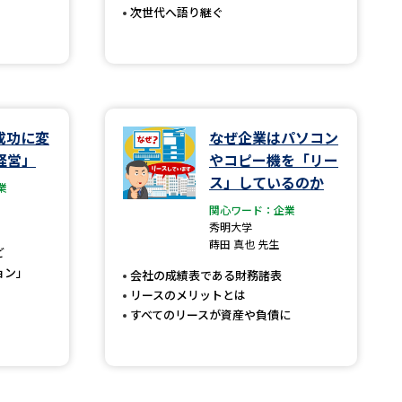
次世代へ語り継ぐ
べる
ムから探す
成功に変
なぜ企業はパソコン
ライブ
経営」
やコピー機を「リー
ス」しているのか
業
関心ワード：企業
資料検索
秀明大学
蒔田 真也 先生
ど
ョン」
会社の成績表である財務諸表
リースのメリットとは
すべてのリースが資産や負債に
う
先輩が入学を決めた理由
役立ちガイド