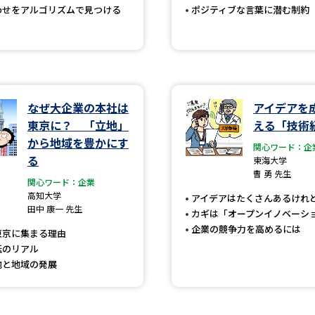
わせをアルゴリズムで見つける
ポジティブな言葉に潜む制約
SELFBRAND特集ページ
オープンキャンパスなどを調
オープンキャンパス検索
実施プログラ
なぜ大企業の本社は
アイデアを
来場型・Web型イベント特集
夢ナビ
東京に？ 「立地」
える「技術
から地域を豊かにす
関心ワード：企
る
東海大学
曹 勇 先生
受験準備
関心ワード：企業
高知大学
アイデアはたくさんあるけれ
田中 康一 先生
カギは「オープンイノベーシ
志望校・出願校を調べる
企業の競争力を高めるには
東京に集まる理由
転のリアル
併願校選び
受験スケジュールを立てよ
地と地域の発展
テレメール全国一斉進学調査
新生活お