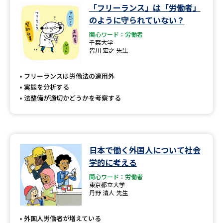
「フリーランス」は「労働者」
のように守られていない？
関心ワード：労働者
千葉大学
皆川 宏之 先生
フリーランスは労働法の適用外
実態を分析する
法整備が適切かどうかを考察する
日本で働く外国人について社会
学的に考える
関心ワード：労働者
東京都立大学
丹野 清人 先生
外国人労働者が増えている