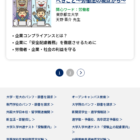
べきこと～労働法の視点から～
関心ワード：労働者
東京都立大学
天野 晋介 先生
企業コンプライアンスとは？
企業に「安全配慮義務」を徹底させるために
労働者・企業・社会の利益を守る
1
2
大学・短大のパンフ・願書を請求 ＞
オープンキャンパス検索 ＞
専門学校のパンフ・願書を請求 ＞
大学院のパンフ・願書を請求 ＞
外国大学日本校・留学関連機関 ＞
新聞奨学会・進学情報誌 ＞
新生活・部屋探し ＞
進学塾・予備校、高卒認定予備校 ＞
大学入学共通テスト「受験案内」 ＞
大学入学共通テスト「受験上の配慮案内」
＞
高等学校卒業程度認定試験 ＞
幼稚園教員資格認定試験 ＞