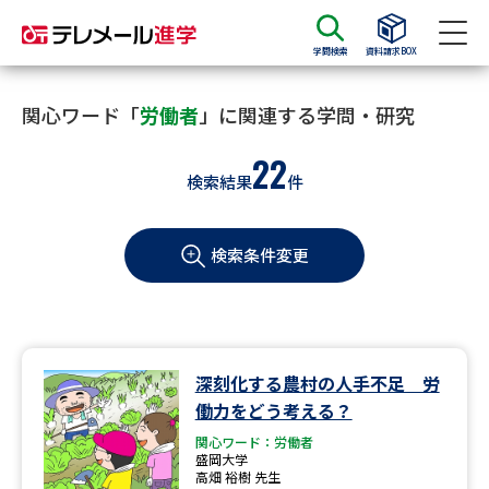
学問検索
資料請求BOX
資料請求
資料検索
関心ワード「
労働者
」に関連する学問・研究
22
検索結果
件
大学・短大の資料種類から請求
検索条件変更
大学パンフ
学部・学科パンフ
総合型選抜・学校推薦型選抜 募
大学入学共通テスト利用選抜の
集要項＆願書
募集要項＆願書
過去問題集
深刻化する農村の人手不足 労
働力をどう考える？
大学・短大以外の資料から請求
関心ワード：労働者
盛岡大学
高畑 裕樹 先生