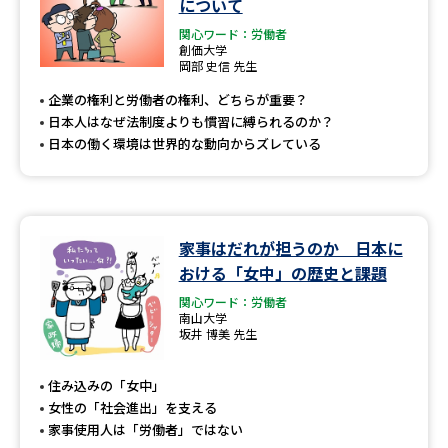
について
関心ワード：労働者
創価大学
岡部 史信 先生
企業の権利と労働者の権利、どちらが重要？
日本人はなぜ法制度よりも慣習に縛られるのか？
日本の働く環境は世界的な動向からズレている
家事はだれが担うのか 日本に
おける「女中」の歴史と課題
関心ワード：労働者
南山大学
坂井 博美 先生
住み込みの「女中」
女性の「社会進出」を支える
家事使用人は「労働者」ではない