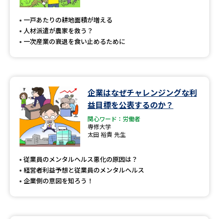
専門学校の資料請求
大学院の資料請求
一戸あたりの耕地面積が増える
大学入学共通テスト「受験案
留学・進学関連、塾・予備校
人材派遣が農家を救う？
内」の請求
一次産業の衰退を食い止めるために
大学入学共通テスト「受験上の
高等学校卒業程度認定試験
配慮案内」の請求
幼稚園教員資格認定試験
小学校教員資格認定試験
企業はなぜチャレンジングな利
益目標を公表するのか？
高等学校（情報）教員資格認定
試験
関心ワード：労働者
専修大学
太田 裕貴 先生
大学研究
大学検索
従業員のメンタルヘルス悪化の原因は？
経営者利益予想と従業員のメンタルヘルス
企業側の意図を知ろう！
大学で学べる内容や特徴を調べる
国際・グローバルに強い大学特
新増設大学・学部・学科特集
集