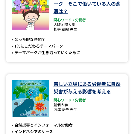
学問のミニ講義「夢ナビ講義」
学問分野解説
ーク そこで働いている人の余
暇は？
学問の教科書
夢ナビライブ
関心ワード：労働者
大阪国際大学
杉嵜 聡紀 先生
ユーザーサポート
余った暇な時間？
1％にこだわるテーマパーク
Ｑ＆Ａ よくあるご質問
大学進学IDについて
テーマパークが生き残っていくために
資料の料金の
受付内容・発送状況の確認
お支払いについて
テレメール
苦しい立場にある労働者に自然
個人情報取扱規定
お支払いサイト
災害が与える影響を考える
テレメール進学カタログ
関心ワード：労働者
特定商取引表記
訂正のご案内
創価大学
内海 友子 先生
自然災害とインフォーマル労働者
インドネシアのケース