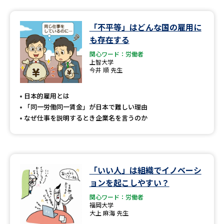
「不平等」はどんな国の雇用に
も存在する
関心ワード：労働者
上智大学
今井 順 先生
日本的雇用とは
「同一労働同一賃金」が日本で難しい理由
なぜ仕事を説明するとき企業名を言うのか
「いい人」は組織でイノベーシ
ョンを起こしやすい？
関心ワード：労働者
福岡大学
大上 麻海 先生