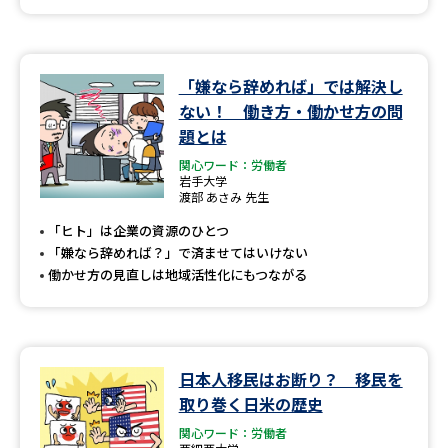
「嫌なら辞めれば」では解決し
ない！ 働き方・働かせ方の問
題とは
関心ワード：労働者
岩手大学
渡部 あさみ 先生
「ヒト」は企業の資源のひとつ
「嫌なら辞めれば？」で済ませてはいけない
働かせ方の見直しは地域活性化にもつながる
日本人移民はお断り？ 移民を
取り巻く日米の歴史
関心ワード：労働者