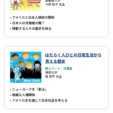
亜細亜大学
今野 裕子 先生
アメリカと日本人移民の関係
日本人は労働者の敵？
移動する人々の歴史を探る
はたらく人びとの日常生活から
見える歴史
関心ワード：労働者
専修大学
南 修平 先生
ニューヨークを「創る」
複雑な人種関係
アメリカ史を通じて日本社会を考える