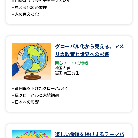
受験準備
資料検索
円滑なサプライチェーンのため
見える化の必要性
人の見える化
志望校・出願校を調べる
併願校選び
受験スケジュールを立てよう
グローバル化から見える、アメ
リカ政策と世界への影響
先輩が入学を決めた理由
テレメール全国一斉進学調査
関心ワード：労働者
埼玉大学
冨田 晃正 先生
新生活お役立ちガイド
貧困率を下げたグローバル化
反グローバルと大統領選
学問発見
学問検索
日本への影響
大学で学びたい学問発見
楽しい余暇を提供するテーマパ