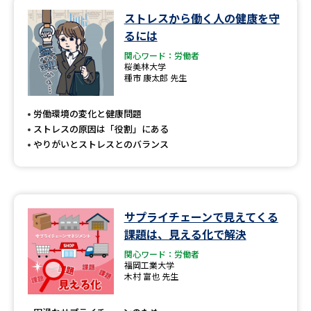
ストレスから働く人の健康を守
データサイエンス特集
奨学金・特待生制度特集
るには
関心ワード：労働者
デジタルパンフレット
進路の３択
桜美林大学
種市 康太郎 先生
新学年スタート号特集ページ
新学年スタート号特集ページ
（高3生用）
（高2生用）
労働環境の変化と健康問題
ストレスの原因は「役割」にある
SELFBRAND特集ページ
やりがいとストレスとのバランス
オープンキャンパスなどを調べる
サプライチェーンで見えてくる
オープンキャンパス検索
実施プログラムから探す
課題は、見える化で解決
関心ワード：労働者
来場型・Web型イベント特集
夢ナビライブ
福岡工業大学
木村 富也 先生