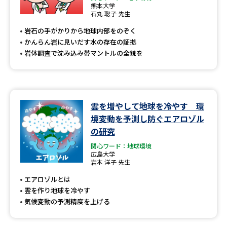
熊本大学
石丸 聡子 先生
岩石の手がかりから地球内部をのぞく
かんらん岩に見いだす水の存在の証拠
岩体調査で沈み込み帯マントルの全貌を
雲を増やして地球を冷やす 環
境変動を予測し防ぐエアロゾル
の研究
関心ワード：地球環境
広島大学
岩本 洋子 先生
エアロゾルとは
雲を作り地球を冷やす
気候変動の予測精度を上げる