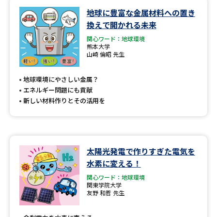
地球に豊富な金属材料への置き
データサイエンス特集
奨学金・特待生制度特集
換えで開かれる未来
関心ワード：地球環境
デジタルパンフレット
進路の３択
熊本大学
山崎 倫昭 先生
新学年スタート号特集ページ
新学年スタート号特集ページ
（高3生用）
（高2生用）
地球環境にやさしい金属？
エネルギー問題にも貢献
SELFBRAND特集ページ
新しい材料作りとその活用を
オープンキャンパスなどを調べる
太陽光発電で作りすぎた電気を
オープンキャンパス検索
実施プログラムから探す
水素に変える！
関心ワード：地球環境
来場型・Web型イベント特集
夢ナビライブ
関東学院大学
友野 和哲 先生