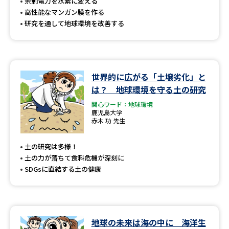
受験準備
資料検索
余剰電力を水素に変える
高性能なマンガン膜を作る
研究を通して地球環境を改善する
志望校・出願校を調べる
併願校選び
受験スケジュールを立てよう
世界的に広がる「土壌劣化」と
は？ 地球環境を守る土の研究
先輩が入学を決めた理由
テレメール全国一斉進学調査
関心ワード：地球環境
鹿児島大学
赤木 功 先生
新生活お役立ちガイド
土の研究は多様！
土の力が落ちて食料危機が深刻に
学問発見
学問検索
SDGsに直結する土の健康
大学で学びたい学問発見
地球の未来は海の中に 海洋生