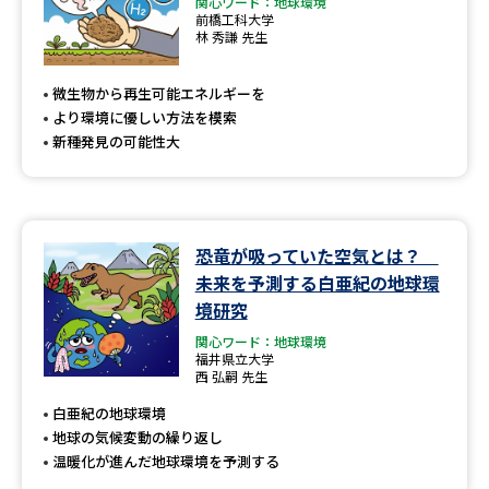
関心ワード：地球環境
前橋工科大学
林 秀謙 先生
微生物から再生可能エネルギーを
より環境に優しい方法を模索
新種発見の可能性大
恐竜が吸っていた空気とは？
未来を予測する白亜紀の地球環
境研究
関心ワード：地球環境
福井県立大学
西 弘嗣 先生
白亜紀の地球環境
地球の気候変動の繰り返し
温暖化が進んだ地球環境を予測する