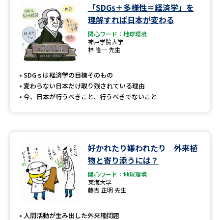
「SDGs＋多様性＝経済学」を
理解すれば日本が変わる
関心ワード：地球環境
神戸学院大学
林 隆一 先生
SDGｓは経済学の目標そのもの
変わらない日本だけ取り残されている理由
今、日本が行うべきこと、行うべきでないこと
好かれたり嫌われたり 外来植
物と寄り添うには？
関心ワード：地球環境
東海大学
藤吉 正明 先生
人間活動が生み出した外来種問題