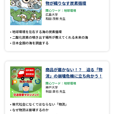
学問のミニ講義「夢ナビ講義」
学問分野解説
物が織りなす炭素循環
関心ワード：地球環境
広島大学
学問の教科書
夢ナビライブ
和田 茂樹 先生
ユーザーサポート
地球環境を左右する海の炭素循環
二酸化炭素の噴き出す場所が教えてくれる未来の海
日本全国の海を調査する
Ｑ＆Ａ よくあるご質問
大学進学IDについて
資料の料金の
受付内容・発送状況の確認
お支払いについて
商品が届かない！？ 迫る「物
テレメール
個人情報取扱規定
お支払いサイト
流」の崩壊危機に立ち向かう！
関心ワード：地球環境
テレメール進学カタログ
特定商取引表記
神戸大学
訂正のご案内
秋田 直也 先生
現代社会になくてはならない「物流」
なぜ物流は崩壊するのか