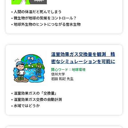
専門学校の資料請求
大学院の資料請求
人間の体温だと死んでしまう
大学入学共通テスト「受験案
留学・進学関連、塾・予備校
微生物が地球の気候をコントロール？
内」の請求
地球外生物のヒントにつながる雪氷生物
大学入学共通テスト「受験上の
高等学校卒業程度認定試験
配慮案内」の請求
幼稚園教員資格認定試験
小学校教員資格認定試験
温室効果ガス交換量を観測 精
密なシミュレーションを可能に
高等学校（情報）教員資格認定
試験
関心ワード：地球環境
信州大学
岩田 拓記 先生
大学研究
大学検索
温室効果ガスの「交換量」
温室効果ガス交換の自動計測
水域ではどうか
大学で学べる内容や特徴を調べる
国際・グローバルに強い大学特
新増設大学・学部・学科特集
集