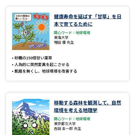
健康寿命を延ばす「甘草」を日
本で育てるために
関心ワード：地球環境
東海大学
増田 優 先生
砂糖の150倍甘い薬草
人為的に突然変異を起こさせる
飢餓を無くし、地球環境を改善する
移動する森林を観測して、自然
環境を考える地理学
関心ワード：地球環境
東京都立大学
吉田 圭一郎 先生