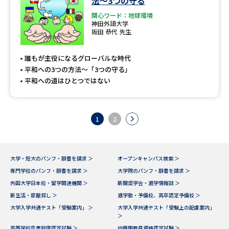
法〜3つの守る
関心ワード：地球環境
神田外語大学
阪田 恭代 先生
誰もが主役になるグローバルな時代
平和への3つの方法〜「3つの守る」
平和への道はひとつではない
1
2
大学・短大のパンフ・願書を請求 ＞
オープンキャンパス検索 ＞
専門学校のパンフ・願書を請求 ＞
大学院のパンフ・願書を請求 ＞
外国大学日本校・留学関連機関 ＞
新聞奨学会・進学情報誌 ＞
新生活・部屋探し ＞
進学塾・予備校、高卒認定予備校 ＞
大学入学共通テスト「受験案内」 ＞
大学入学共通テスト「受験上の配慮案内」
＞
高等学校卒業程度認定試験 ＞
幼稚園教員資格認定試験 ＞