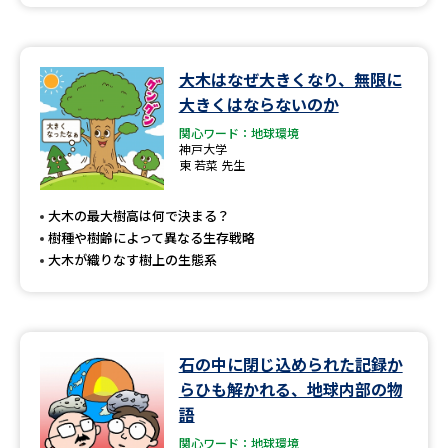
大木はなぜ大きくなり、無限に
大きくはならないのか
関心ワード：地球環境
神戸大学
東 若菜 先生
大木の最大樹高は何で決まる？
樹種や樹齢によって異なる生存戦略
大木が織りなす樹上の生態系
石の中に閉じ込められた記録か
らひも解かれる、地球内部の物
語
関心ワード：地球環境