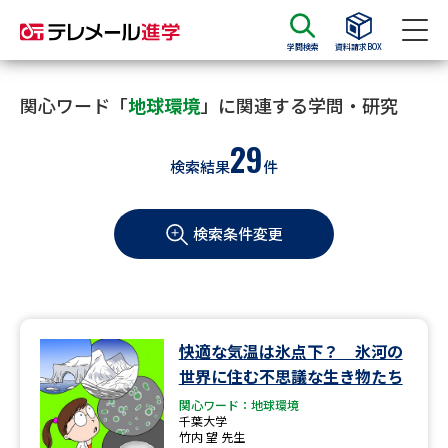
学問検索
資料請求BOX
資料請求
資料検索
関心ワード「
地球環境
」に関連する学問・研究
29
検索結果
件
大学・短大の資料種類から請求
検索条件変更
大学パンフ
学部・学科パンフ
総合型選抜・学校推薦型選抜 募
大学入学共通テスト利用選抜の
集要項＆願書
募集要項＆願書
過去問題集
快適な気温は氷点下？ 氷河の
世界に住む不思議な生き物たち
大学・短大以外の資料から請求
関心ワード：地球環境
千葉大学
竹内 望 先生