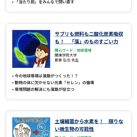
「当たり前」をみんなで問い直す
サプリも燃料も二酸化炭素吸収
も！ 「藻」のものすごい力
関心ワード：地球環境
関東学院大学
新家 弘也 先生
今の地球環境は藻類がつくった！？
動物の体に欠かせない元素「セレン」の循環
環境問題の解決にも藻類が役立つ
土壌細菌から水素を！ 限りな
い微生物の可能性