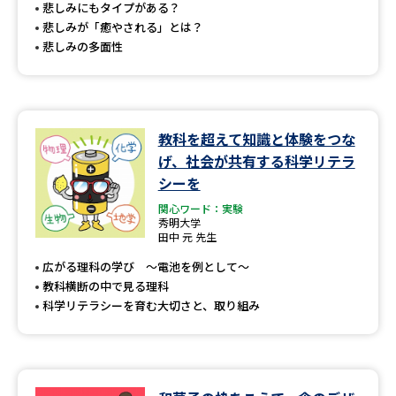
受験準備
資料検索
悲しみにもタイプがある？
悲しみが「癒やされる」とは？
悲しみの多面性
志望校・出願校を調べる
併願校選び
受験スケジュールを立てよう
教科を超えて知識と体験をつな
げ、社会が共有する科学リテラ
先輩が入学を決めた理由
テレメール全国一斉進学調査
シーを
関心ワード：実験
新生活お役立ちガイド
秀明大学
田中 元 先生
広がる理科の学び 〜電池を例として〜
学問発見
学問検索
教科横断の中で見る理科
科学リテラシーを育む大切さと、取り組み
大学で学びたい学問発見