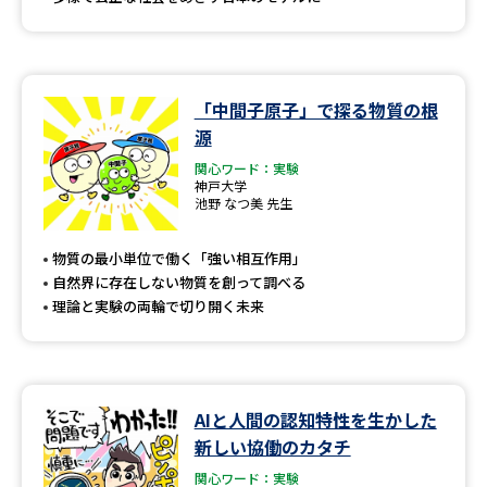
「中間子原子」で探る物質の根
源
関心ワード：実験
神戸大学
池野 なつ美 先生
物質の最小単位で働く「強い相互作用」
自然界に存在しない物質を創って調べる
理論と実験の両輪で切り開く未来
AIと人間の認知特性を生かした
新しい協働のカタチ
関心ワード：実験