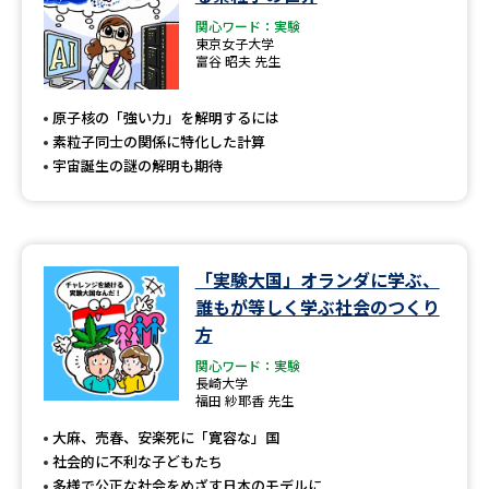
関心ワード：実験
東京女子大学
富谷 昭夫 先生
原子核の「強い力」を解明するには
素粒子同士の関係に特化した計算
宇宙誕生の謎の解明も期待
「実験大国」オランダに学ぶ、
誰もが等しく学ぶ社会のつくり
方
関心ワード：実験
長崎大学
福田 紗耶香 先生
大麻、売春、安楽死に「寛容な」国
社会的に不利な子どもたち
多様で公正な社会をめざす日本のモデルに