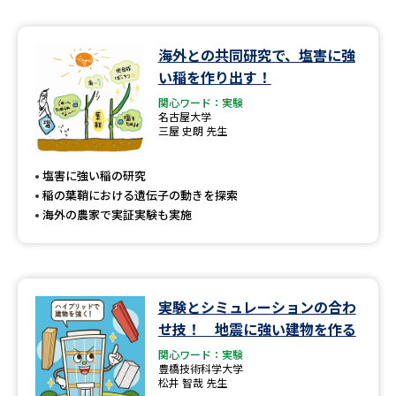
海外との共同研究で、塩害に強
い稲を作り出す！
関心ワード：実験
名古屋大学
三屋 史朗 先生
塩害に強い稲の研究
稲の葉鞘における遺伝子の動きを探索
海外の農家で実証実験も実施
実験とシミュレーションの合わ
せ技！ 地震に強い建物を作る
関心ワード：実験
豊橋技術科学大学
松井 智哉 先生