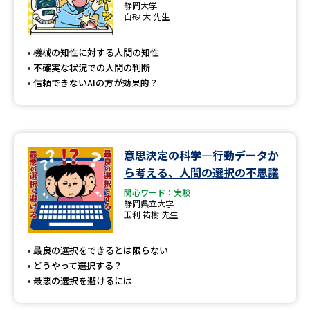
静岡大学
白砂 大 先生
機械の知性に対する人間の知性
不確実な状況での人間の判断
信頼できないAIの方が効果的？
意思決定の科学—行動データか
ら考える、人間の選択の不思議
関心ワード：実験
静岡県立大学
玉利 祐樹 先生
最良の選択をできるとは限らない
どうやって選択する？
最悪の選択を避けるには