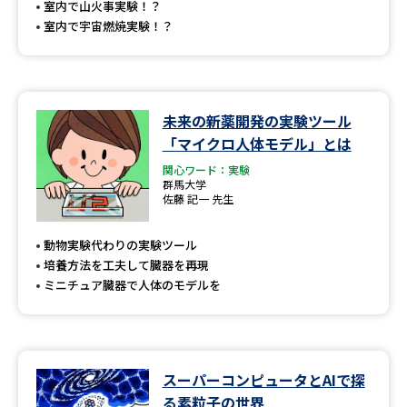
室内で山火事実験！？
室内で宇宙燃焼実験！？
未来の新薬開発の実験ツール
「マイクロ人体モデル」とは
関心ワード：実験
群馬大学
佐藤 記一 先生
動物実験代わりの実験ツール
培養方法を工夫して臓器を再現
ミニチュア臓器で人体のモデルを
スーパーコンピュータとAIで探
る素粒子の世界