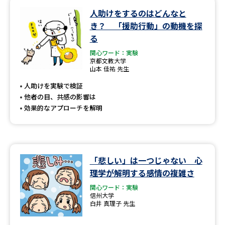
人助けをするのはどんなと
データサイエンス特集
奨学金・特待生制度特集
き？ 「援助行動」の動機を探
る
デジタルパンフレット
進路の３択
関心ワード：実験
京都文教大学
山本 佳祐 先生
新学年スタート号特集ページ
新学年スタート号特集ページ
（高3生用）
（高2生用）
人助けを実験で検証
他者の目、共感の影響は
SELFBRAND特集ページ
効果的なアプローチを解明
オープンキャンパスなどを調べる
オープンキャンパス検索
実施プログラムから探す
「悲しい」は一つじゃない 心
理学が解明する感情の複雑さ
来場型・Web型イベント特集
夢ナビライブ
関心ワード：実験
信州大学
白井 真理子 先生