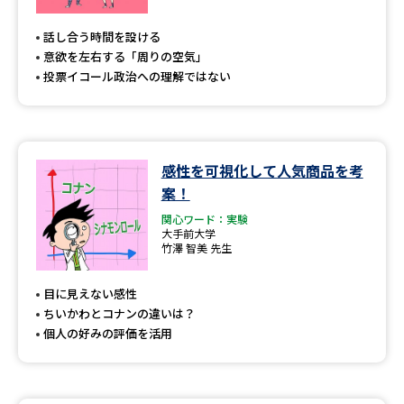
専門学校の資料請求
大学院の資料請求
話し合う時間を設ける
大学入学共通テスト「受験案
留学・進学関連、塾・予備校
意欲を左右する「周りの空気」
内」の請求
投票イコール政治への理解ではない
大学入学共通テスト「受験上の
高等学校卒業程度認定試験
配慮案内」の請求
幼稚園教員資格認定試験
小学校教員資格認定試験
感性を可視化して人気商品を考
案！
高等学校（情報）教員資格認定
試験
関心ワード：実験
大手前大学
竹澤 智美 先生
大学研究
大学検索
目に見えない感性
ちいかわとコナンの違いは？
個人の好みの評価を活用
大学で学べる内容や特徴を調べる
国際・グローバルに強い大学特
新増設大学・学部・学科特集
集