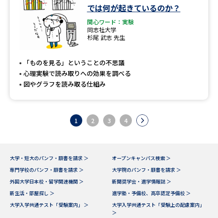
では何が起きているのか？
関心ワード：実験
同志社大学
杉尾 武志 先生
「ものを見る」ということの不思議
心理実験で読み取りへの効果を調べる
図やグラフを読み取る仕組み
1
2
3
4
大学・短大のパンフ・願書を請求 ＞
オープンキャンパス検索 ＞
専門学校のパンフ・願書を請求 ＞
大学院のパンフ・願書を請求 ＞
外国大学日本校・留学関連機関 ＞
新聞奨学会・進学情報誌 ＞
新生活・部屋探し ＞
進学塾・予備校、高卒認定予備校 ＞
大学入学共通テスト「受験案内」 ＞
大学入学共通テスト「受験上の配慮案内」
＞