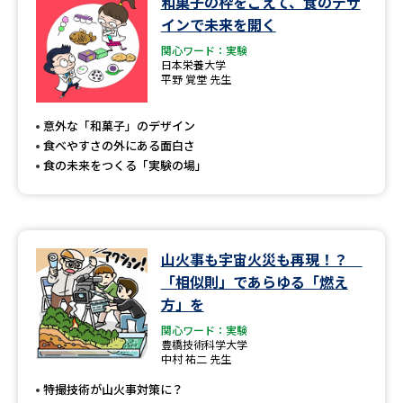
和菓子の枠をこえて、食のデザ
学問のミニ講義「夢ナビ講義」
学問分野解説
インで未来を開く
関心ワード：実験
学問の教科書
夢ナビライブ
日本栄養大学
平野 覚堂 先生
ユーザーサポート
意外な「和菓子」のデザイン
食べやすさの外にある面白さ
Ｑ＆Ａ よくあるご質問
大学進学IDについて
食の未来をつくる「実験の場」
資料の料金の
受付内容・発送状況の確認
お支払いについて
テレメール
個人情報取扱規定
山火事も宇宙火災も再現！？
お支払いサイト
「相似則」であらゆる「燃え
テレメール進学カタログ
方」を
特定商取引表記
訂正のご案内
関心ワード：実験
豊橋技術科学大学
中村 祐二 先生
特撮技術が山火事対策に？