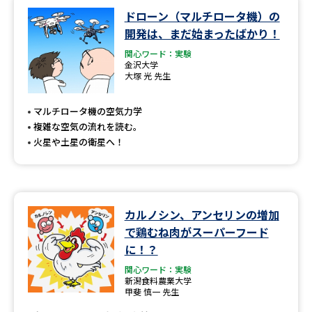
ドローン（マルチロータ機）の
開発は、まだ始まったばかり！
関心ワード：実験
金沢大学
大塚 光 先生
マルチロータ機の空気力学
複雑な空気の流れを読む。
火星や土星の衛星へ！
カルノシン、アンセリンの増加
で鶏むね肉がスーパーフード
に！？
関心ワード：実験
新潟食料農業大学
甲斐 慎一 先生