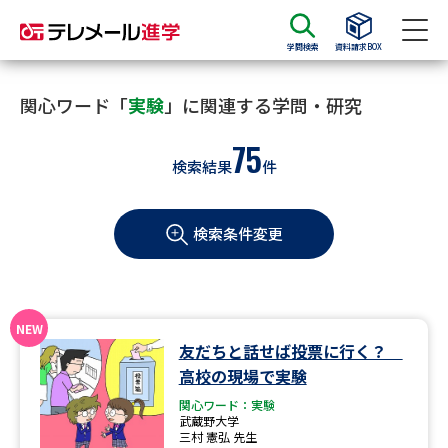
学問検索
資料請求BOX
資料請求
資料検索
関心ワード「
実験
」に関連する学問・研究
75
検索結果
件
大学・短大の資料種類から請求
検索条件変更
大学パンフ
学部・学科パンフ
総合型選抜・学校推薦型選抜 募
大学入学共通テスト利用選抜の
集要項＆願書
募集要項＆願書
過去問題集
友だちと話せば投票に行く？
高校の現場で実験
大学・短大以外の資料から請求
関心ワード：実験
武蔵野大学
三村 憲弘 先生