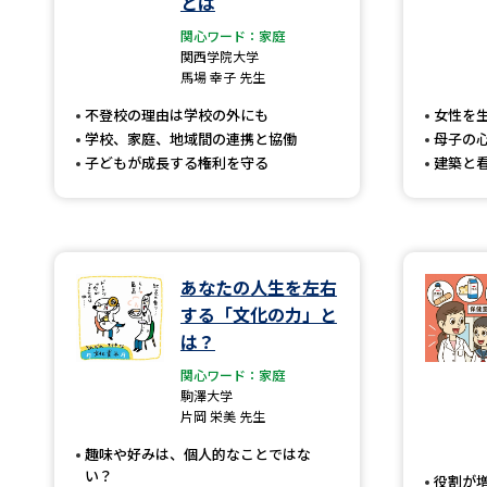
とは
関心ワード：家庭
関西学院大学
馬場 幸子 先生
不登校の理由は学校の外にも
女性を
学校、家庭、地域間の連携と協働
母子の
子どもが成長する権利を守る
建築と
あなたの人生を左右
する「文化の力」と
は？
関心ワード：家庭
駒澤大学
片岡 栄美 先生
趣味や好みは、個人的なことではな
い？
役割が