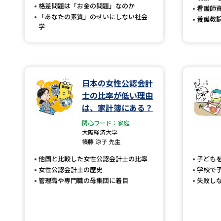
格差問題は「お金の問題」なのか
看護師
「あなたの素質」のせいにしない社会
養護教
学
日本の女性公認会計
士の比率が低い理由
は、家計簿にある？
関心ワード：家庭
大阪経済大学
篠藤 涼子 先生
他国と比較した女性公認会計士の比率
子ども
女性公認会計士の歴史
学校で
管理職や専門職の母集団に着目
失敗し