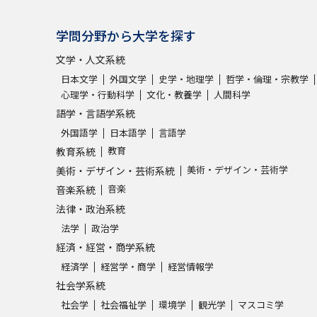
学問分野から大学を探す
文学・人文系統
日本文学
外国文学
史学・地理学
哲学・倫理・宗教学
心理学・行動科学
文化・教養学
人間科学
語学・言語学系統
外国語学
日本語学
言語学
教育
教育系統
美術・デザイン・芸術学
美術・デザイン・芸術系統
音楽
音楽系統
法律・政治系統
法学
政治学
経済・経営・商学系統
経済学
経営学・商学
経営情報学
社会学系統
社会学
社会福祉学
環境学
観光学
マスコミ学