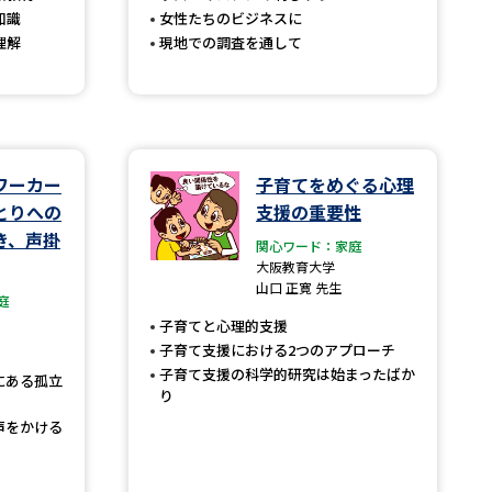
知識
女性たちのビジネスに
理解
現地での調査を通して
べる
ムから探す
ライブ
ワーカー
子育てをめぐる心理
とりへの
支援の重要性
き、声掛
関心ワード：家庭
大阪教育大学
資料検索
山口 正寛 先生
庭
子育てと心理的支援
子育て支援における2つのアプローチ
子育て支援の科学的研究は始まったばか
にある孤立
り
う
先輩が入学を決めた理由
声をかける
役立ちガイド