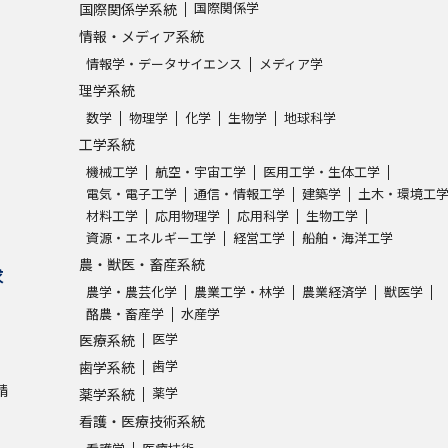
国際関係学
国際関係学系統
情報・メディア系統
情報学・データサイエンス
メディア学
理学系統
数学
物理学
化学
生物学
地球科学
工学系統
機械工学
航空・宇宙工学
医用工学・生体工学
電気・電子工学
通信・情報工学
建築学
土木・環境工
材料工学
応用物理学
応用科学
生物工学
資源・エネルギー工学
経営工学
船舶・海洋工学
農・獣医・畜産系統
求
農学・農芸化学
農業工学・林学
農業経済学
獣医学
酪農・畜産学
水産学
医学
医療系統
歯学
歯学系統
請
薬学
薬学系統
看護・医療技術系統