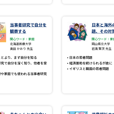
学問発見
当事者研究で自分を
日本と海外
観察する
題、その対
大学で学びたい学問発見
関心ワード：家庭
関心ワード：家
北海道医療大学
岡山県立大学
学問のミニ講義「夢ナビ講義」
学問分
奥田 かおり 先生
岩満 賢次 先生
ことより、まず自分を知る
日本の若者問題
研究で自分を深く知り、他者を受
経済援助を続けられるが故に
ユーザーサポート
イギリスと韓国の若者問題
療や家庭でも使われる当事者研究
Ｑ＆Ａ よくあるご質問
大学進学IDにつ
資料の料金の
お支払いについて
受付内容
個人情報取扱規定
特定商取引表記
お
受験情報リンク