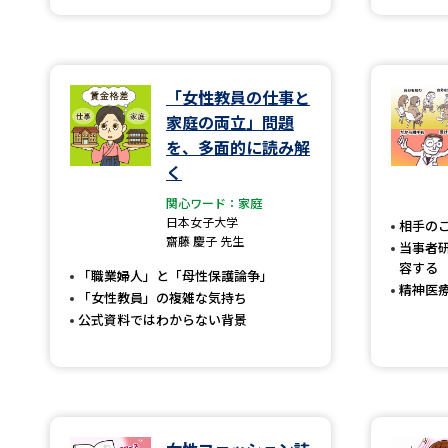
「女性教員の仕事と
家庭の両立」問題
を、多面的に読み解
く
関心ワード：家庭
日本女子大学
相手の
齋藤 慶子 先生
当事者
容する
「職業婦人」と「母性保護論争」
精神医
「女性教員」の複雑な気持ち
公式資料ではわからない背景