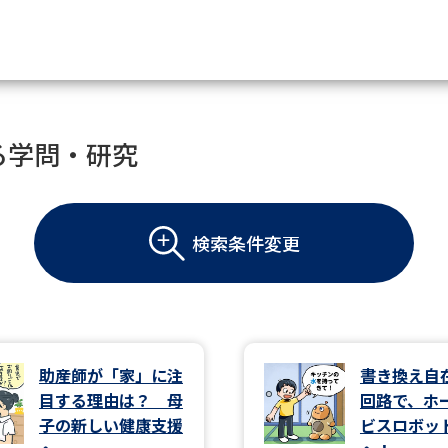
資料請求
る学問・研究
大学・短大の資料種類から請
検索条件変更
大学パンフ
学部・学科パンフ
総合型選抜・学校推薦型選抜 募集要項＆
大学入学共通テスト利用選抜の募集要項
大学・短大以外の資料から請
助産師が「家」に注
書き換え自
目する理由は？ 母
回路で、ホ
専門学校の資料請求
大学院の資料請求
子の新しい健康支援
ビスロボッ