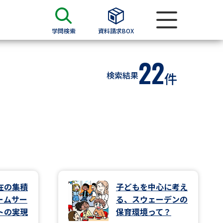
学問検索
資料請求BOX
22
資料検索
検索結果
件
求
願書
＆願書
過去問題集
求
在の集積
子どもを中心に考え
ームサー
る、スウェーデンの
留学・進学関連、塾・予備校
トの実現
保育環境って？