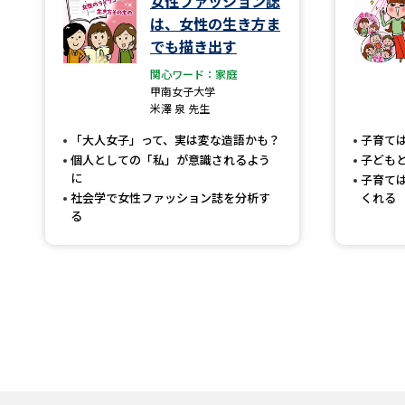
女性ファッション誌
は、女性の生き方ま
でも描き出す
関心ワード：家庭
甲南女子大学
米澤 泉 先生
「大人女子」って、実は変な造語かも？
子育て
個人としての「私」が意識されるよう
子ども
に
子育て
社会学で女性ファッション誌を分析す
くれる
る