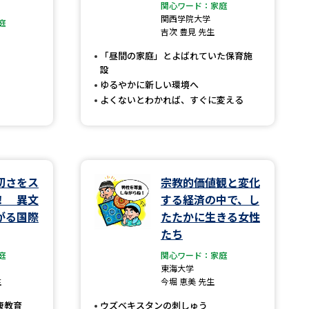
関心ワード：家庭
関西学院大学
庭
」の請求
高等学校卒業程度認定試験
吉次 豊見 先生
格認定試験
「昼間の家庭」とよばれていた保育施
設
ゆるやかに新しい環境へ
よくないとわかれば、すぐに変える
大学検索
切さをス
宗教的価値観と変化
べる
！ 異文
する経済の中で、し
がる国際
たたかに生きる女性
ローバルに強い大学特集
たち
制度特集
デジタルパンフレット
庭
関心ワード：家庭
東海大学
ジ（高3生用）
生
今堀 恵美 先生
）
康教育
ウズベキスタンの刺しゅう