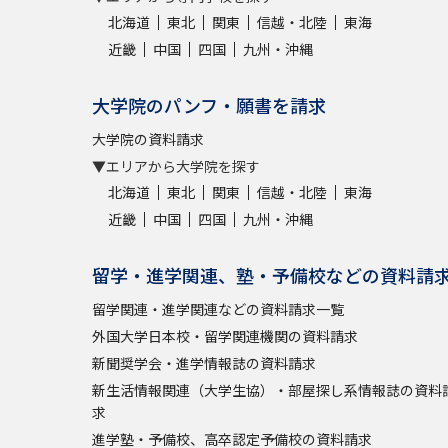
北海道
東北
関東
信越・北陸
東海
近畿
中国
四国
九州・沖縄
大学院のパンフ・願書を請求
大学院の資料請求
▼エリアから大学院を探す
北海道
東北
関東
信越・北陸
東海
近畿
中国
四国
九州・沖縄
留学・進学関連、塾・予備校などの資料請
留学関連・進学関連などの資料請求一覧
外国大学日本校・留学関連機関の資料請求
新聞奨学会・進学情報誌の資料請求
新生活情報関連（大学生協）・部屋探し系情報誌の資料
求
進学塾・予備校、高卒認定予備校の資料請求