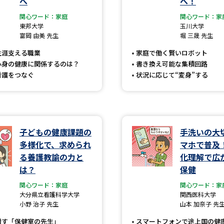
へ
へ！
大学入学共通テスト「受験案内」の請求
関心ワード：家庭
関心ワード：家
大学入学共通テスト「受験上の配慮案内
東邦大学
玉川大学
富岡 由美 先生
堀 三晟 先生
幼稚園教員資格認定試験
小学校教員資
生涯支える職業
家庭で働く賢いロボット
高等学校（情報）教員資格認定試験
心身の健康に関係するのは？
書き換え可能な集積回路
看護をつなぐ
状況に応じて“変身”する
大学研究
子どもの健康課題の
手洗いの大
大学で学べる内容や特徴を調
多様化で、求められ
マホで普及
る養護教諭の力と
化理解で広
新増設大学・学部・学科特集
国際・グ
は？
保健
データサイエンス特集
奨学金・特待生
関心ワード：家庭
関心ワード：家
大分県立看護科学大学
関西医科大学
進路の３択
新学年スタート号特集ペー
小野 治子 先生
山本 加奈子 先
新学年スタート号特集ページ（高2生用
増す「保健室の先生」
スマートフォンで途上国の健