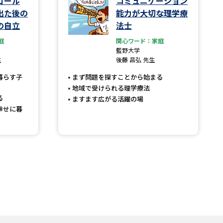
ゴール
コミュニケーション
出た後の
能力が大切な理学療
の自立
法士
庭
関心ワード：家庭
藍野大学
生
後藤 昌弘 先生
暮らす子
まず問題を探すことから始まる
地域で受けられる理学療法
る
ますます広がる活躍の場
幸せに暮