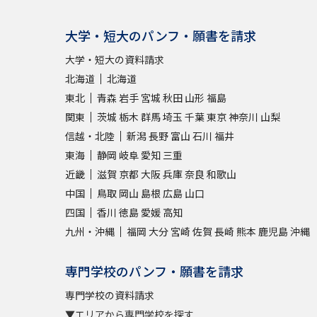
大学・短大のパンフ・願書を請求
大学・短大の資料請求
北海道
北海道
東北
青森
岩手
宮城
秋田
山形
福島
関東
茨城
栃木
群馬
埼玉
千葉
東京
神奈川
山梨
信越・北陸
新潟
長野
富山
石川
福井
東海
静岡
岐阜
愛知
三重
近畿
滋賀
京都
大阪
兵庫
奈良
和歌山
中国
鳥取
岡山
島根
広島
山口
四国
香川
徳島
愛媛
高知
九州・沖縄
福岡
大分
宮崎
佐賀
長崎
熊本
鹿児島
沖縄
専門学校のパンフ・願書を請求
専門学校の資料請求
▼エリアから専門学校を探す