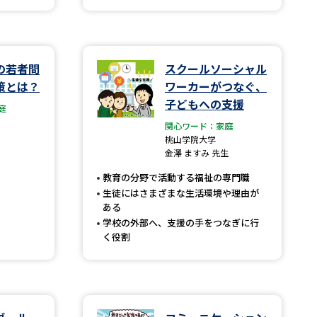
学問検索
の若者問
スクールソーシャル
策とは？
ワーカーがつなぐ、
子どもへの支援
庭
野解説
学問の教科書
夢ナビライブ
関心ワード：家庭
桃山学院大学
金澤 ますみ 先生
教育の分野で活動する福祉の専門職
生徒にはさまざまな生活環境や理由が
ある
学校の外部へ、支援の手をつなぎに行
いて
このサイトについて
く役割
・発送状況の確認
テレメール
お支払いサイト
問合せ先
テレメール進学カタログ
訂正のご案内