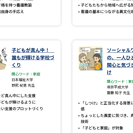
資格を持つ養護教諭
子どもたちから地域へ広がる
SELFBRAND特集ページ
諭自身の手応え
看護の基本につながる異文化
オープンキャンパスなどを調
オープンキャンパス検索
実施プログラ
来場型・Web型イベント特集
夢ナビ
子どもが真ん中！
ソーシャル
誰もが輝ける学校づ
の、一人ひ
くり
関心と気づ
け
受験準備
関心ワード：家庭
日本福祉大学
関心ワード：家
野尻 紀恵 先生
帝京平成大学
齋藤 知子 先生
をど真ん中にした支援
志望校・出願校を調べる
子どもが輝けるように
「しつけ」と正当化する背景
ない支援のプロットづくり
感
併願校選び
受験スケジュールを立てよ
ちょっとした異変に気づき、
テレメール全国一斉進学調査
新生活お
技術
「子どもと家庭」が対象