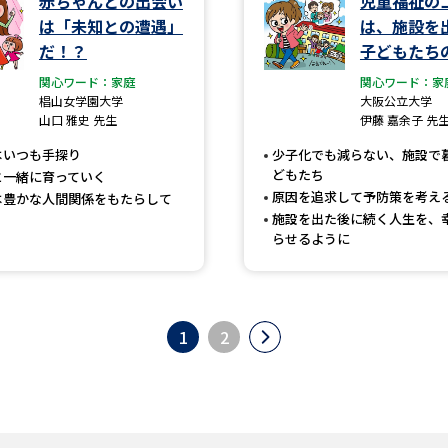
赤ちゃんとの出会い
児童福祉の
は「未知との遭遇」
は、施設を
だ！？
子どもたち
関心ワード：家庭
関心ワード：家
椙山女学園大学
大阪公立大学
山口 雅史 先生
伊藤 嘉余子 先
はいつも手探り
少子化でも減らない、施設で
どもたち
と一緒に育っていく
原因を追求して予防策を考え
は豊かな人間関係をもたらして
施設を出た後に続く人生を、
らせるように
1
2