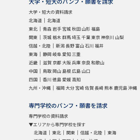
大学・短大のパンフ・願書を請求
大学・短大の資料請求
北海道
北海道
東北
青森
岩手
宮城
秋田
山形
福島
関東
茨城
栃木
群馬
埼玉
千葉
東京
神奈川
山梨
信越・北陸
新潟
長野
富山
石川
福井
東海
静岡
岐阜
愛知
三重
近畿
滋賀
京都
大阪
兵庫
奈良
和歌山
中国
鳥取
岡山
島根
広島
山口
四国
香川
徳島
愛媛
高知
九州・沖縄
福岡
大分
宮崎
佐賀
長崎
熊本
鹿児島
沖縄
専門学校のパンフ・願書を請求
専門学校の資料請求
▼エリアから専門学校を探す
北海道
東北
関東
信越・北陸
東海