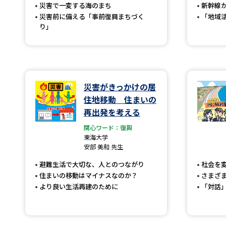
災害で一変する海のまち
新幹線
災害前に備える「事前復興まちづく
「地域
り」
災害がきっかけの居
住地移動 住まいの
再出発を考える
関心ワード：復興
東海大学
安部 美和 先生
避難生活で大切な、人とのつながり
社会を
住まいの移動はマイナスなのか？
さまざ
より良い生活再建のために
「対話