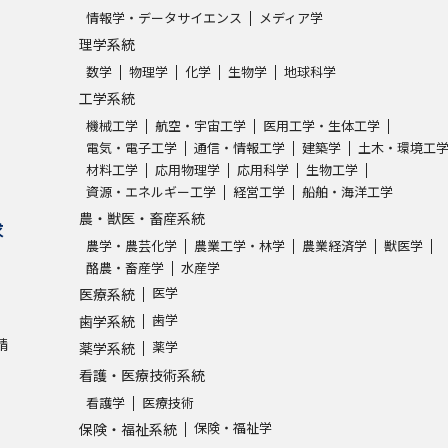
情報学・データサイエンス
メディア学
理学系統
数学
物理学
化学
生物学
地球科学
工学系統
機械工学
航空・宇宙工学
医用工学・生体工学
電気・電子工学
通信・情報工学
建築学
土木・環境工
材料工学
応用物理学
応用科学
生物工学
資源・エネルギー工学
経営工学
船舶・海洋工学
農・獣医・畜産系統
求
農学・農芸化学
農業工学・林学
農業経済学
獣医学
酪農・畜産学
水産学
医学
医療系統
歯学
歯学系統
請
薬学
薬学系統
看護・医療技術系統
看護学
医療技術
保険・福祉学
保険・福祉系統