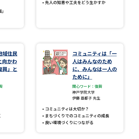
先人の知恵や工夫をどう生かすか
画」
べる
ムから探す
ライブ
地域住民
コミュニティは「一
と向かわ
人はみんなのため
復興」と
に、みんなは一人の
ために」
資料検索
興
関心ワード：復興
神戸学院大学
伊藤 亜都子 先生
コミュニティは大切か？
く
まちづくりでのコミュニティの成長
う
先輩が入学を決めた理由
良い環境づくりにつながる
役立ちガイド