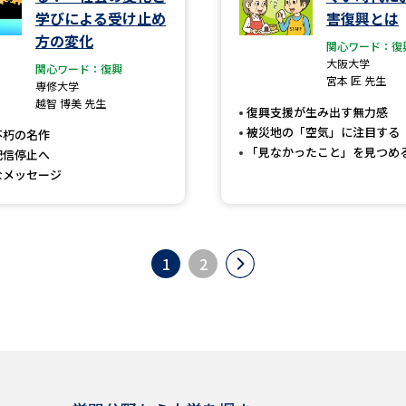
学びによる受け止め
害復興とは
方の変化
関心ワード：復
大阪大学
関心ワード：復興
宮本 匠 先生
専修大学
越智 博美 先生
復興支援が生み出す無力感
被災地の「空気」に注目する
不朽の名作
「見なかったこと」を見つめ
配信停止へ
なメッセージ
1
2