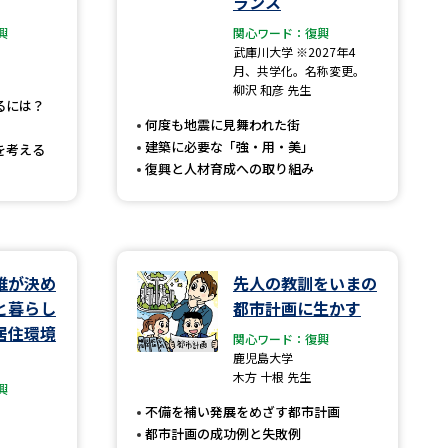
ランス
興
関心ワード：復興
」の請求
高等学校卒業程度認定試験
武庫川大学 ※2027年4
月、共学化。名称変更。
格認定試験
柳沢 和彦 先生
るには？
何度も地震に見舞われた街
建築に必要な「強・用・美」
を考える
復興と人材育成への取り組み
大学検索
べる
誰が決め
先人の教訓をいまの
と暮らし
都市計画に生かす
ローバルに強い大学特集
居住環境
関心ワード：復興
鹿児島大学
制度特集
デジタルパンフレット
木方 十根 先生
興
ジ（高3生用）
不備を補い発展をめざす都市計画
）
都市計画の成功例と失敗例