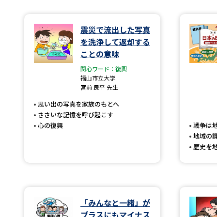
震災で流出した写真
を洗浄して返却する
ことの意味
関心ワード：復興
福山市立大学
宮前 良平 先生
思い出の写真を家族のもとへ
ささいな記憶を呼び起こす
心の復興
戦争は
地域の
歴史を
「みんなと一緒」が
プラスにもマイナス