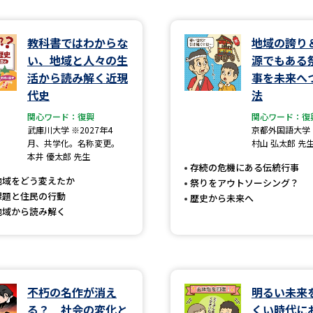
学問発見
教科書ではわからな
地域の誇り
い、地域と人々の生
源でもある
活から読み解く近現
事を未来へ
大学で学びたい学問発見
代史
法
関心ワード：復興
関心ワード：復
学問のミニ講義「夢ナビ講義」
学問分
武庫川大学 ※2027年4
京都外国語大学
月、共学化。名称変更。
村山 弘太郎 先
本井 優太郎 先生
存続の危機にある伝統行事
地域をどう変えたか
ユーザーサポート
祭りをアウトソーシング？
課題と住民の行動
歴史から未来へ
地域から読み解く
Ｑ＆Ａ よくあるご質問
大学進学IDにつ
資料の料金の
お支払いについて
受付内容
個人情報取扱規定
特定商取引表記
お
不朽の名作が消え
明るい未来
受験情報リンク
る？ 社会の変化と
くい時代に