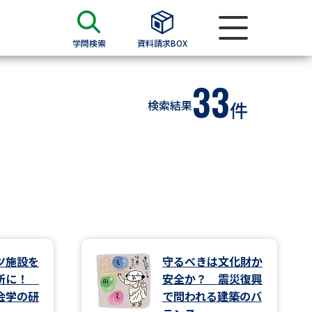
学問検索
資料請求BOX
33
資料検索
検索結果
件
求
願書
＆願書
過去問題集
求
ツ施設を
守るべきは文化財か
場所に！
安全か？ 震災復興
留学・進学関連、塾・予備校
会学の研
で問われる建築のバ