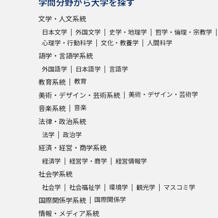
学問分野から大学を探す
文学・人文系統
日本文学
外国文学
史学・地理学
哲学・倫理・宗教学
心理学・行動科学
文化・教養学
人間科学
語学・言語学系統
外国語学
日本語学
言語学
教育
教育系統
美術・デザイン・芸術学
美術・デザイン・芸術系統
音楽
音楽系統
法律・政治系統
法学
政治学
経済・経営・商学系統
経済学
経営学・商学
経営情報学
社会学系統
社会学
社会福祉学
環境学
観光学
マスコミ学
国際関係学
国際関係学系統
情報・メディア系統