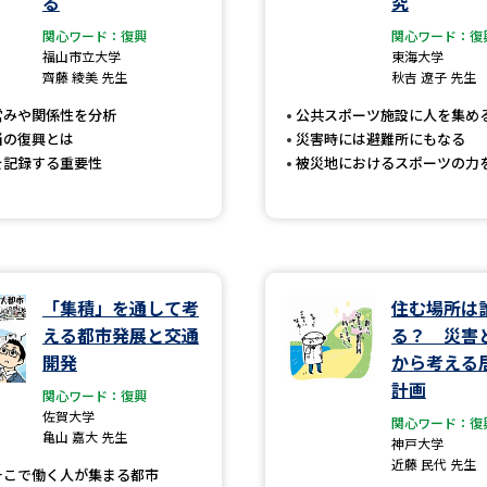
る
究
大学入学共通テスト「受験案内」の請求
関心ワード：復興
関心ワード：復
大学入学共通テスト「受験上の配慮案内
福山市立大学
東海大学
齊藤 綾美 先生
秋吉 遼子 先生
幼稚園教員資格認定試験
小学校教員資
営みや関係性を分析
公共スポーツ施設に人を集め
高等学校（情報）教員資格認定試験
当の復興とは
災害時には避難所にもなる
を記録する重要性
被災地におけるスポーツの力
大学研究
大学で学べる内容や特徴を調
「集積」を通して考
住む場所は
える都市発展と交通
る？ 災害
新増設大学・学部・学科特集
国際・グ
開発
から考える
計画
データサイエンス特集
奨学金・特待生
関心ワード：復興
佐賀大学
関心ワード：復
進路の３択
新学年スタート号特集ペー
亀山 嘉大 先生
神戸大学
近藤 民代 先生
新学年スタート号特集ページ（高2生用
そこで働く人が集まる都市