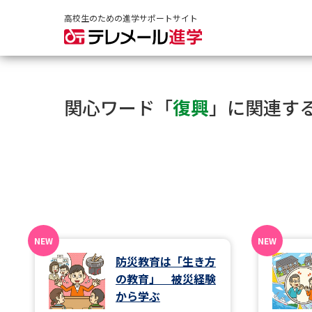
高校生のための進学サポートサイト
関心ワード「
復興
」に関連す
防災教育は「生き方
の教育」 被災経験
から学ぶ