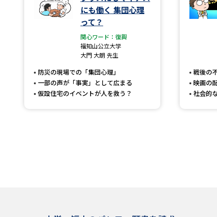
にも働く 集団心理
って？
関心ワード：復興
福知山公立大学
大門 大朗 先生
防災の現場での「集団心理」
戦後の
一部の声が「事実」として広まる
映画の
仮設住宅のイベントが人を救う？
社会的