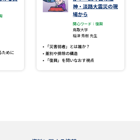
神・淡路大震災の現
場から
興
関心ワード：復興
鳥取大学
稲津 秀樹 先生
「災害弱者」とは誰か？
るために
差別や排除の構造
「復興」を問いなおす視点