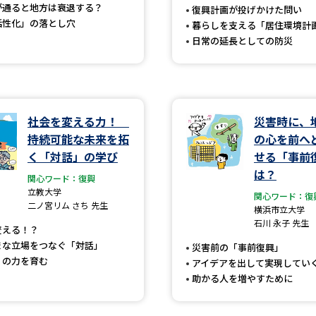
が通ると地方は衰退する？
復興計画が投げかけた問い
SELFBRAND特集ページ
活性化」の落とし穴
暮らしを支える「居住環境計
日常の延長としての防災
オープンキャンパスなどを調
オープンキャンパス検索
実施プログラ
来場型・Web型イベント特集
夢ナビ
社会を変える力！
災害時に、
持続可能な未来を拓
の心を前へ
く「対話」の学び
せる「事前
は？
受験準備
関心ワード：復興
立教大学
関心ワード：復
二ノ宮リム さち 先生
横浜市立大学
石川 永子 先生
志望校・出願校を調べる
変える！？
まな立場をつなぐ「対話」
災害前の「事前復興」
」の力を育む
アイデアを出して実現してい
併願校選び
受験スケジュールを立てよ
助かる人を増やすために
テレメール全国一斉進学調査
新生活お