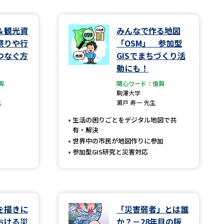
学問検索
＆観光資
みんなで作る地図
祭りや行
「OSM」 参加型
つなぐ方
GISでまちづくり活
動にも！
興
関心ワード：復興
野解説
学問の教科書
夢ナビライブ
駒澤大学
生
瀬戸 寿一 先生
生活の困りごとをデジタル地図で共
有・解決
世界中の市民が地図作りに参加
参加型GIS研究と災害対応
いて
このサイトについて
・発送状況の確認
テレメール
お支払いサイト
問合せ先
テレメール進学カタログ
訂正のご案内
を描きに
「災害弱者」とは誰
おける災
か？－28年目の阪