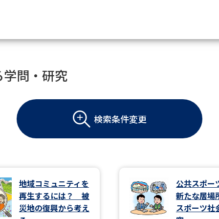
資料請求
る学問・研究
大学・短大の資料種類から請
検索条件変更
大学パンフ
学部・学科パンフ
総合型選抜・学校推薦型選抜 募集要項＆
大学入学共通テスト利用選抜の募集要項
大学・短大以外の資料から請
地域コミュニティを
公共スポー
再生するには？ 被
新たな居
専門学校の資料請求
大学院の資料請求
災地の復興から考え
スポーツ社