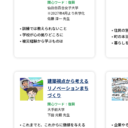
関心ワード：復興
仙台白百合女子大学
※2027年4月より共学化
佐藤 淳一 先生
訓練では教えられないこと
住民の
学校が心の拠りどころに
町の本
被災経験から学ぶものは
暮らし
建築視点から考える
リノベーションまち
づくり
関心ワード：復興
大手前大学
下田 元毅 先生
これまでと、これからに価値を与える
企業や