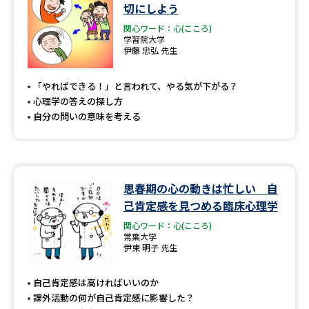
学問のミニ講義「夢ナビ講義」
学問分野解説
切にしよう
関心ワード：心(こころ)
学習院大学
学問の教科書
夢ナビライブ
伊藤 忠弘 先生
ユーザーサポート
「やればできる！」と言われて、やる気が下がる？
心理学の答えの探し方
自分の問いの意味を考える
Ｑ＆Ａ よくあるご質問
大学進学IDについて
資料の料金の
受付内容・発送状況の確認
お支払いについて
思春期の心の動きは忙しい 自
テレメール
個人情報取扱規定
お支払いサイト
己肯定感を見つめる臨床心理学
関心ワード：心(こころ)
テレメール進学カタログ
特定商取引表記
常葉大学
訂正のご案内
伊東 明子 先生
自己肯定感は高ければいいのか
課外活動の何が自己肯定感に影響した？