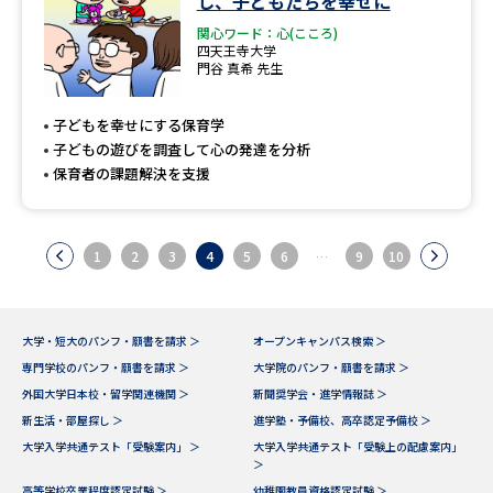
し、子どもたちを幸せに
関心ワード：心(こころ)
四天王寺大学
門谷 真希 先生
子どもを幸せにする保育学
子どもの遊びを調査して心の発達を分析
保育者の課題解決を支援
1
2
3
4
5
6
…
9
10
大学・短大のパンフ・願書を請求 ＞
オープンキャンパス検索 ＞
専門学校のパンフ・願書を請求 ＞
大学院のパンフ・願書を請求 ＞
外国大学日本校・留学関連機関 ＞
新聞奨学会・進学情報誌 ＞
新生活・部屋探し ＞
進学塾・予備校、高卒認定予備校 ＞
大学入学共通テスト「受験案内」 ＞
大学入学共通テスト「受験上の配慮案内」
＞
高等学校卒業程度認定試験 ＞
幼稚園教員資格認定試験 ＞