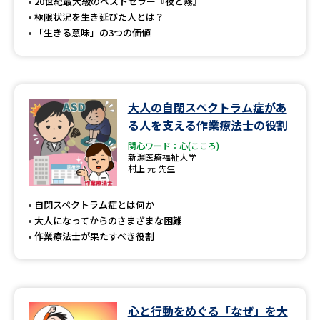
受験準備
資料検索
20世紀最大級のベストセラー『夜と霧』
極限状況を生き延びた人とは？
「生きる意味」の3つの価値
志望校・出願校を調べる
併願校選び
受験スケジュールを立てよう
大人の自閉スペクトラム症があ
る人を支える作業療法士の役割
先輩が入学を決めた理由
テレメール全国一斉進学調査
関心ワード：心(こころ)
新潟医療福祉大学
村上 元 先生
新生活お役立ちガイド
自閉スペクトラム症とは何か
大人になってからのさまざまな困難
学問発見
学問検索
作業療法士が果たすべき役割
大学で学びたい学問発見
心と行動をめぐる「なぜ」を大