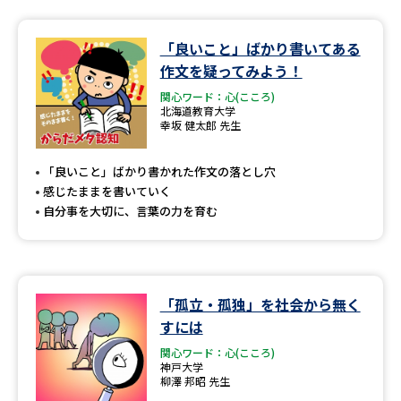
「良いこと」ばかり書いてある
作文を疑ってみよう！
関心ワード：心(こころ)
北海道教育大学
幸坂 健太郎 先生
「良いこと」ばかり書かれた作文の落とし穴
感じたままを書いていく
自分事を大切に、言葉の力を育む
「孤立・孤独」を社会から無く
すには
関心ワード：心(こころ)
神戸大学
柳澤 邦昭 先生