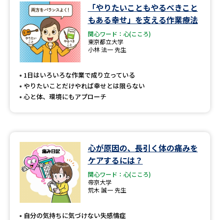
「やりたいこともやるべきこと
もある幸せ」を支える作業療法
関心ワード：心(こころ)
東京都立大学
小林 法一 先生
1日はいろいろな作業で成り立っている
やりたいことだけやれば幸せとは限らない
心と体、環境にもアプローチ
心が原因の、長引く体の痛みを
ケアするには？
関心ワード：心(こころ)
帝京大学
荒木 誠一 先生
自分の気持ちに気づけない失感情症