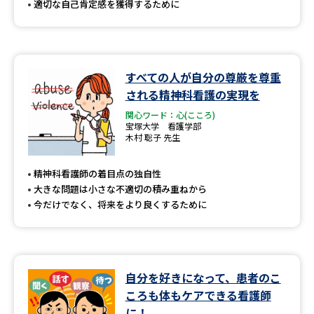
適切な自己肯定感を獲得するために
すべての人が自分の尊厳を尊重
される精神科看護の実現を
関心ワード：心(こころ)
宝塚大学 看護学部
木村 聡子 先生
精神科看護師の着目点の独自性
大きな問題は小さな不適切の積み重ねから
今だけでなく、将来をより良くするために
自分を好きになって、患者のこ
ころも体もケアできる看護師
に！