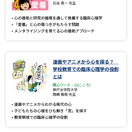
石谷 真一 先生
心の援助と研究の循環を通して発展する臨床心理学
「愛着」と心の傷つきがもたらす問題
メンタライジングを育てる心の援助アプローチ
漫画やアニメから心を探る？
学校教育での臨床心理学の役割
とは
関心ワード：心(こころ)
神戸女学院大学
西嶋 雅樹 先生
漫画やアニメからわかる現代の心
子どもたちの心理をひも解き「窓」を探す
教育領域での臨床心理学の役割