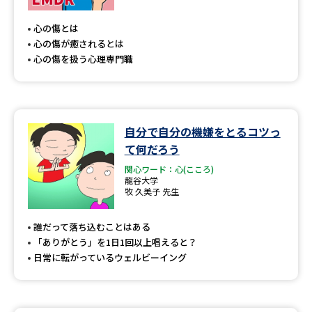
専門学校の資料請求
大学院の資料請求
心の傷とは
大学入学共通テスト「受験案
留学・進学関連、塾・予備校
心の傷が癒されるとは
内」の請求
心の傷を扱う心理専門職
大学入学共通テスト「受験上の
高等学校卒業程度認定試験
配慮案内」の請求
幼稚園教員資格認定試験
小学校教員資格認定試験
自分で自分の機嫌をとるコツっ
て何だろう
高等学校（情報）教員資格認定
試験
関心ワード：心(こころ)
龍谷大学
牧 久美子 先生
大学研究
大学検索
誰だって落ち込むことはある
「ありがとう」を1日1回以上唱えると？
日常に転がっているウェルビーイング
大学で学べる内容や特徴を調べる
国際・グローバルに強い大学特
新増設大学・学部・学科特集
集