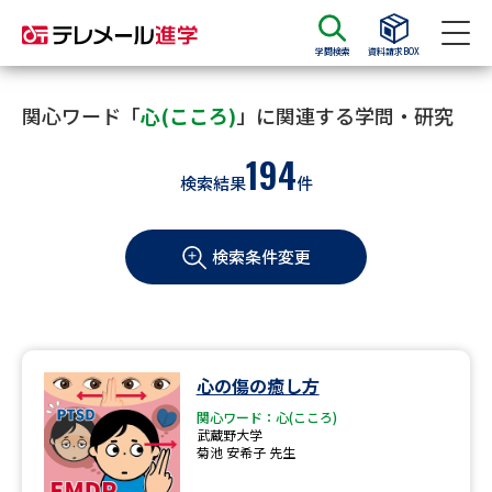
学問検索
資料請求BOX
資料請求
資料検索
関心ワード「
心(こころ)
」に関連する学問・研究
194
検索結果
件
大学・短大の資料種類から請求
検索条件変更
大学パンフ
学部・学科パンフ
総合型選抜・学校推薦型選抜 募
大学入学共通テスト利用選抜の
集要項＆願書
募集要項＆願書
過去問題集
心の傷の癒し方
関心ワード：心(こころ)
大学・短大以外の資料から請求
武蔵野大学
菊池 安希子 先生