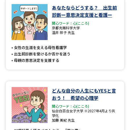
あなたならどうする？ 出生前
データサイエンス特集
奨学金・特待生制度特集
診断ー意思決定支援と看護ー
関心ワード：心(こころ)
デジタルパンフレット
進路の３択
京都先端科学大学
温井 祥子 先生
新学年スタート号特集ページ
新学年スタート号特集ページ
（高3生用）
（高2生用）
女性の生涯を支える母性看護学
出生前診断を受けるか否かを迷う
SELFBRAND特集ページ
母親の意思決定を支援する
オープンキャンパスなどを調べる
どんな自分の人生にもYESと言
オープンキャンパス検索
実施プログラムから探す
おう！ 希望の心理学
関心ワード：心(こころ)
来場型・Web型イベント特集
夢ナビライブ
仙台白百合女子大学 ※2027年4月より共
学化
加藤 美紀 先生