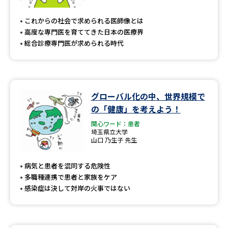
専門学校の資料請求
大学院の資料請求
これからの社会で求められる医師像とは
大学入学共通テスト「受験案
留学・進学関連、塾・予備校
高度な専門医を育ててきた日本の医療界
内」の請求
総合診療専門医が求められる時代
大学入学共通テスト「受験上の
高等学校卒業程度認定試験
配慮案内」の請求
幼稚園教員資格認定試験
小学校教員資格認定試験
グローバル化の中、世界規模で
の「健康」を考えよう！
高等学校（情報）教員資格認定
試験
関心ワード：患者
埼玉県立大学
山口 乃生子 先生
大学研究
大学検索
病気と患者を混同する危険性
多職種連携で患者と家族をケア
感染症は決して対岸の火事ではない
大学で学べる内容や特徴を調べる
国際・グローバルに強い大学特
新増設大学・学部・学科特集
集