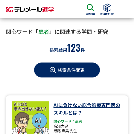
学問検索
資料請求BOX
資料請求
資料検索
関心ワード「
患者
」に関連する学問・研究
123
検索結果
件
大学・短大の資料種類から請求
検索条件変更
大学パンフ
学部・学科パンフ
総合型選抜・学校推薦型選抜 募
大学入学共通テスト利用選抜の
集要項＆願書
募集要項＆願書
過去問題集
AIに負けない総合診療専門医の
スキルとは？
大学・短大以外の資料から請求
関心ワード：患者
高知大学
瀬尾 宏美 先生