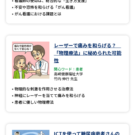
受験準備
資料検索
看護師の使命は、総合的な「生き方支援」
不安や恐怖を和らげる「がん看護」
がん看護における課題とは
志望校・出願校を調べる
併願校選び
受験スケジュールを立てよう
レーザーで痛みを和らげる？
「物理療法」に秘められた可能
先輩が入学を決めた理由
テレメール全国一斉進学調査
性
関心ワード：患者
新生活お役立ちガイド
高崎健康福祉大学
竹内 伸行 先生
物理的な刺激を作用させる治療法
神経にレーザーを当てて痛みを和らげる
学問発見
学問検索
患者に優しい物理療法
大学で学びたい学問発見
ICTを使って糖尿病患者さんの