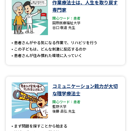
作業療法士は、人生を取り戻す
専門家
関心ワード：患者
国際医療福祉大学
谷口 敬道 先生
患者さんがやる気になる作業で、リハビリを行う
この子どもは、どんな刺激に反応するのか
患者さんが住み慣れた環境に入っていく
コミュニケーション能力が大切
な理学療法士
関心ワード：患者
藍野大学
後藤 昌弘 先生
まず問題を探すことから始まる