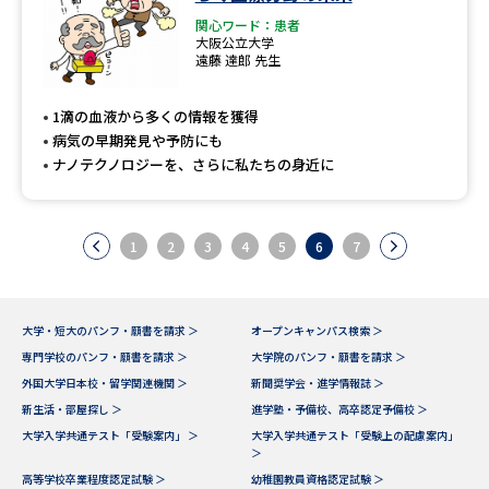
関心ワード：患者
大阪公立大学
遠藤 達郎 先生
1滴の血液から多くの情報を獲得
病気の早期発見や予防にも
ナノテクノロジーを、さらに私たちの身近に
1
2
3
4
5
6
7
大学・短大のパンフ・願書を請求 ＞
オープンキャンパス検索 ＞
専門学校のパンフ・願書を請求 ＞
大学院のパンフ・願書を請求 ＞
外国大学日本校・留学関連機関 ＞
新聞奨学会・進学情報誌 ＞
新生活・部屋探し ＞
進学塾・予備校、高卒認定予備校 ＞
大学入学共通テスト「受験案内」 ＞
大学入学共通テスト「受験上の配慮案内」
＞
高等学校卒業程度認定試験 ＞
幼稚園教員資格認定試験 ＞