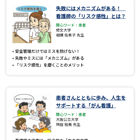
失敗にはメカニズムがある！
データサイエンス特集
奨学金・特待生制度特集
看護師の「リスク感性」とは？
関心ワード：患者
デジタルパンフレット
進路の３択
修文大学
相撲 佐希子 先生
新学年スタート号特集ページ
新学年スタート号特集ページ
（高3生用）
（高2生用）
安全管理だけではミスを防げない！
失敗やミスには「メカニズム」がある
SELFBRAND特集ページ
「リスク感性」を磨くことのメリット
オープンキャンパスなどを調べる
患者さんとともに歩み、人生を
オープンキャンパス検索
実施プログラムから探す
サポートする「がん看護」
関心ワード：患者
来場型・Web型イベント特集
夢ナビライブ
大阪公立大学
林田 裕美 先生