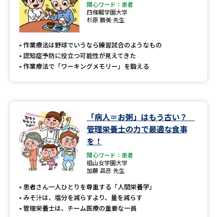
関心ワード：患者
四條畷学園大学
杉原 勝美 先生
作業療法は野球でいうなら練習試合のようなもの
認知症予防に役立つ可能性が見えてきた
作業療法で「ワーキングメモリー」を鍛える
「病人＝お粥」はもう古い？
管理栄養士の力で最適な食事
を！
関心ワード：患者
椙山女学園大学
加藤 昌彦 先生
患者さん一人ひとりを尊重する「人間栄養学」
みそ汁は、塩分を減らすより、量を減らす
管理栄養士は、チーム医療の重要な一員