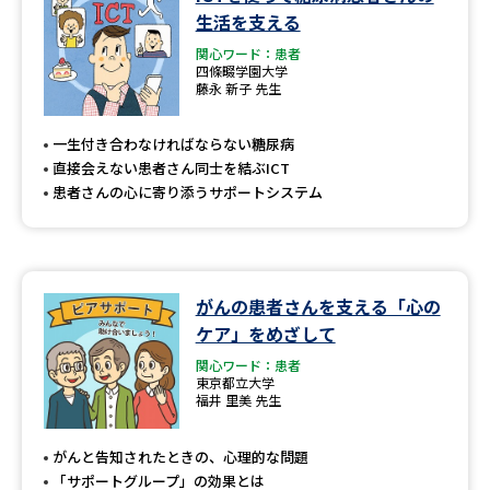
学問のミニ講義「夢ナビ講義」
学問分野解説
生活を支える
関心ワード：患者
学問の教科書
夢ナビライブ
四條畷学園大学
藤永 新子 先生
ユーザーサポート
一生付き合わなければならない糖尿病
直接会えない患者さん同士を結ぶICT
Ｑ＆Ａ よくあるご質問
大学進学IDについて
患者さんの心に寄り添うサポートシステム
資料の料金の
受付内容・発送状況の確認
お支払いについて
テレメール
がんの患者さんを支える「心の
個人情報取扱規定
お支払いサイト
ケア」をめざして
テレメール進学カタログ
関心ワード：患者
特定商取引表記
訂正のご案内
東京都立大学
福井 里美 先生
がんと告知されたときの、心理的な問題
「サポートグループ」の効果とは