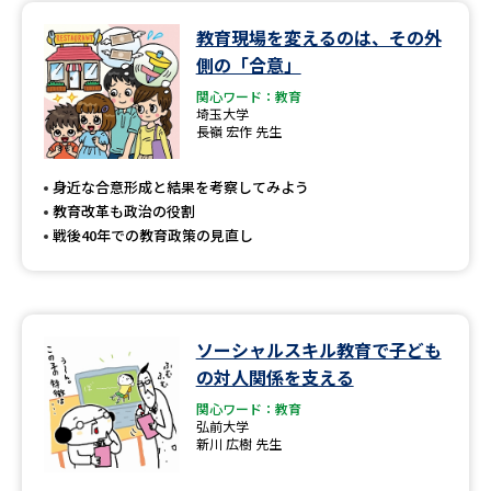
教育現場を変えるのは、その外
データサイエンス特集
奨学金・特待生制度特集
側の「合意」
関心ワード：教育
デジタルパンフレット
進路の３択
埼玉大学
長嶺 宏作 先生
新学年スタート号特集ページ
新学年スタート号特集ページ
（高3生用）
（高2生用）
身近な合意形成と結果を考察してみよう
教育改革も政治の役割
SELFBRAND特集ページ
戦後40年での教育政策の見直し
オープンキャンパスなどを調べる
オープンキャンパス検索
実施プログラムから探す
ソーシャルスキル教育で子ども
の対人関係を支える
来場型・Web型イベント特集
夢ナビライブ
関心ワード：教育
弘前大学
新川 広樹 先生