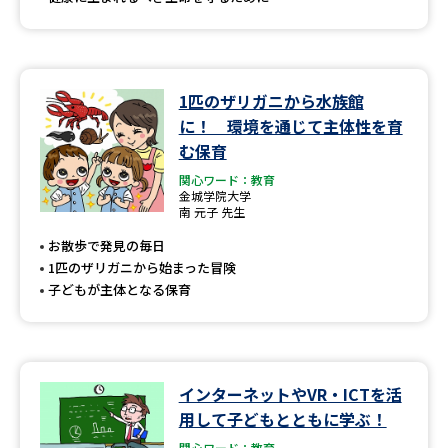
1匹のザリガニから水族館
に！ 環境を通じて主体性を育
む保育
関心ワード：教育
金城学院大学
南 元子 先生
お散歩で発見の毎日
1匹のザリガニから始まった冒険
子どもが主体となる保育
インターネットやVR・ICTを活
用して子どもとともに学ぶ！
関心ワード：教育