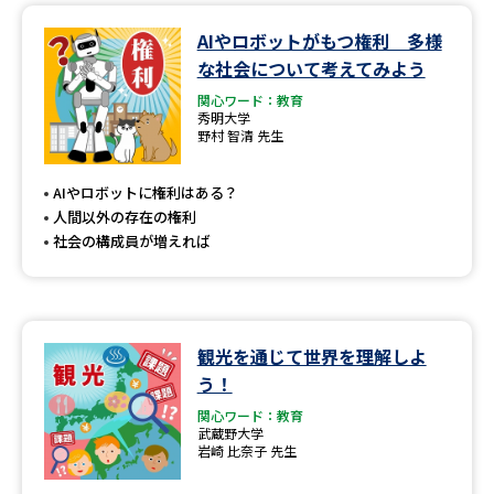
AIやロボットがもつ権利 多様
な社会について考えてみよう
関心ワード：教育
秀明大学
野村 智清 先生
AIやロボットに権利はある？
人間以外の存在の権利
社会の構成員が増えれば
観光を通じて世界を理解しよ
う！
関心ワード：教育
武蔵野大学
岩崎 比奈子 先生