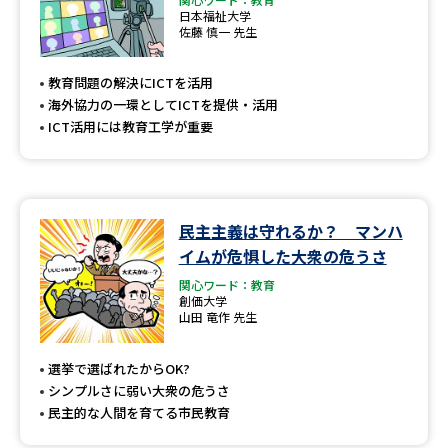
日本福祉大学
佐藤 慎一 先生
教育問題の解決にICTを活用
海外協力の一環としてICTを提供・活用
ICT活用には教育工学が重要
民主主義は守れるか？ マンハ
イムが危惧した大衆の危うさ
関心ワード：教育
創価大学
山田 竜作 先生
選挙で選ばれたからOK?
シンプルさに弱い大衆の危うさ
民主的な人間を育てる市民教育