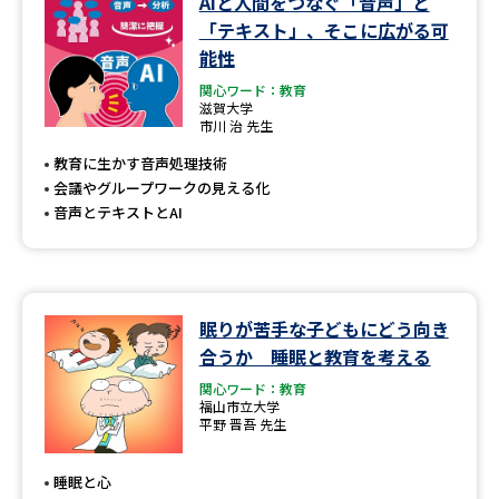
AIと人間をつなぐ「音声」と
学問のミニ講義「夢ナビ講義」
学問分野解説
「テキスト」、そこに広がる可
能性
学問の教科書
夢ナビライブ
関心ワード：教育
滋賀大学
市川 治 先生
ユーザーサポート
教育に生かす音声処理技術
会議やグループワークの見える化
Ｑ＆Ａ よくあるご質問
大学進学IDについて
音声とテキストとAI
資料の料金の
受付内容・発送状況の確認
お支払いについて
テレメール
個人情報取扱規定
お支払いサイト
眠りが苦手な子どもにどう向き
合うか 睡眠と教育を考える
テレメール進学カタログ
特定商取引表記
訂正のご案内
関心ワード：教育
福山市立大学
平野 晋吾 先生
睡眠と心