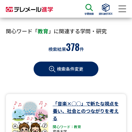
学問検索
資料請求BOX
資料請求
資料検索
関心ワード「
教育
」に関連する学問・研究
378
検索結果
件
大学・短大の資料種類から請求
検索条件変更
大学パンフ
学部・学科パンフ
総合型選抜・学校推薦型選抜 募
大学入学共通テスト利用選抜の
集要項＆願書
募集要項＆願書
過去問題集
「音楽×◯◯」で新たな視点を
養い、社会とのつながりを考え
大学・短大以外の資料から請求
る
関心ワード：教育
岩手大学