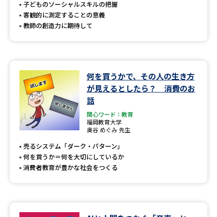
受験準備
資料検索
子どものソーシャルスキルの把握
客観的に測定することの意義
教師の創造力に期待して
志望校・出願校を調べる
併願校選び
受験スケジュールを立てよう
何を買うかで、その人の生き方
が見えるとしたら？ 消費のお
先輩が入学を決めた理由
テレメール全国一斉進学調査
話
関心ワード：教育
新生活お役立ちガイド
福岡教育大学
奥谷 めぐみ 先生
売るシステム「ダーク・パターン」
学問発見
学問検索
何を買うか＝何を大切にしているか
消費者教育が豊かな社会をつくる
大学で学びたい学問発見