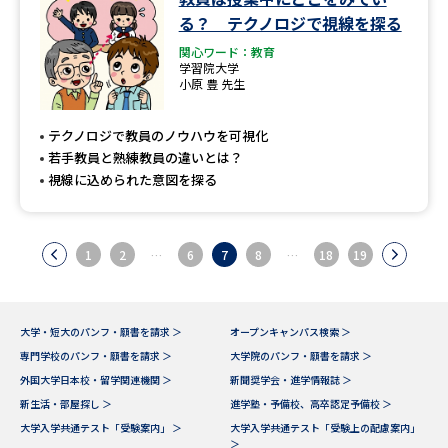
る？ テクノロジで視線を探る
関心ワード：教育
学習院大学
小原 豊 先生
テクノロジで教員のノウハウを可視化
若手教員と熟練教員の違いとは？
視線に込められた意図を探る
1
2
…
6
7
8
…
18
19
大学・短大のパンフ・願書を請求 ＞
オープンキャンパス検索 ＞
専門学校のパンフ・願書を請求 ＞
大学院のパンフ・願書を請求 ＞
外国大学日本校・留学関連機関 ＞
新聞奨学会・進学情報誌 ＞
新生活・部屋探し ＞
進学塾・予備校、高卒認定予備校 ＞
大学入学共通テスト「受験案内」 ＞
大学入学共通テスト「受験上の配慮案内」
＞