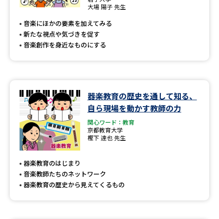
専門学校の資料請求
大学院の資料請求
大場 陽子 先生
音楽にほかの要素を加えてみる
大学入学共通テスト「受験案
留学・進学関連、塾・予備校
内」の請求
新たな視点や気づきを促す
音楽創作を身近なものにする
大学入学共通テスト「受験上の
高等学校卒業程度認定試験
配慮案内」の請求
幼稚園教員資格認定試験
小学校教員資格認定試験
器楽教育の歴史を通して知る、
高等学校（情報）教員資格認定
自ら現場を動かす教師の力
試験
関心ワード：教育
京都教育大学
樫下 達也 先生
大学研究
大学検索
器楽教育のはじまり
音楽教師たちのネットワーク
器楽教育の歴史から見えてくるもの
大学で学べる内容や特徴を調べる
国際・グローバルに強い大学特
新増設大学・学部・学科特集
集