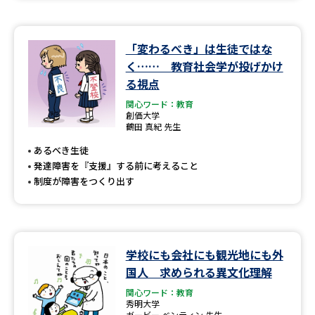
「変わるべき」は生徒ではな
く…… 教育社会学が投げかけ
る視点
関心ワード：教育
創価大学
鶴田 真紀 先生
あるべき生徒
発達障害を『支援』する前に考えること
制度が障害をつくり出す
学校にも会社にも観光地にも外
国人 求められる異文化理解
関心ワード：教育
秀明大学
ガービー ベンティン 先生