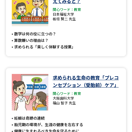
えてみると？
関心ワード：教育
日本福祉大学
板垣 賢二 先生
数学は何の役に立つの？
算数嫌いの理由は？
求められる「楽しく体験する授業」
求められる生命の教育「プレコ
ンセプション（受胎前）ケア」
関心ワード：教育
大阪歯科大学
福山 智子 先生
妊娠は奇跡の連続
胎児期の環境が、生涯の健康を左右する
健康に生まれるべき生命を守るために