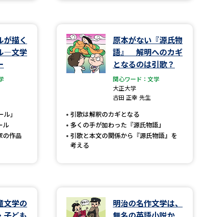
学問検索
ルが描く
原本がない『源氏物
ル―文学
語』 解明へのカギ
ー
となるのは引歌？
学
関心ワード：文学
野解説
学問の教科書
夢ナビライブ
大正大学
古田 正幸 先生
ール」
引歌は解釈のカギとなる
ール
多くの手が加わった『源氏物語』
家の作品
引歌と本文の関係から『源氏物語』を
考える
いて
このサイトについて
・発送状況の確認
テレメール
お支払いサイト
問合せ先
テレメール進学カタログ
訂正のご案内
童文学の
明治の名作文学は、
・子ども
無名の英語小説か