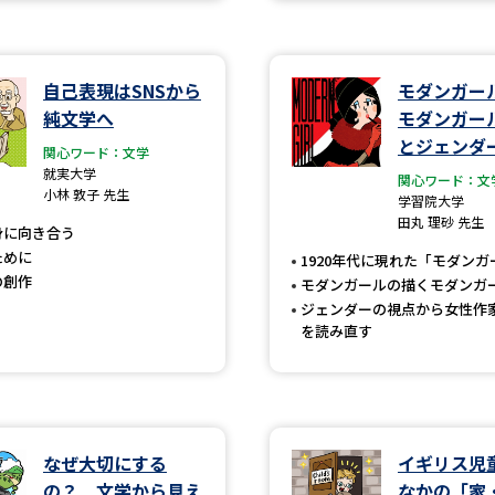
学問発見
自己表現はSNSから
モダンガー
純文学へ
モダンガー
大学で学びたい学問発見
とジェンダ
関心ワード：文学
就実大学
関心ワード：文
学問のミニ講義「夢ナビ講義」
学問分
小林 敦子 先生
学習院大学
田丸 理砂 先生
身に向き合う
ために
1920年代に現れた「モダンガ
の創作
モダンガールの描くモダンガ
ユーザーサポート
ジェンダーの視点から女性作
を読み直す
Ｑ＆Ａ よくあるご質問
大学進学IDにつ
資料の料金の
お支払いについて
受付内容
個人情報取扱規定
特定商取引表記
お
なぜ大切にする
イギリス児
受験情報リンク
の？ 文学から見え
なかの「家