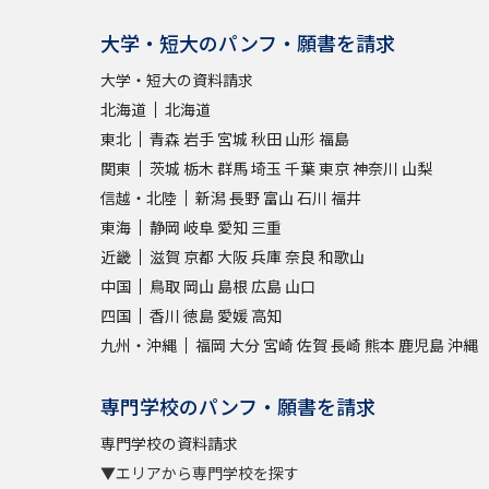
大学・短大のパンフ・願書を請求
大学・短大の資料請求
北海道
北海道
東北
青森
岩手
宮城
秋田
山形
福島
関東
茨城
栃木
群馬
埼玉
千葉
東京
神奈川
山梨
信越・北陸
新潟
長野
富山
石川
福井
東海
静岡
岐阜
愛知
三重
近畿
滋賀
京都
大阪
兵庫
奈良
和歌山
中国
鳥取
岡山
島根
広島
山口
四国
香川
徳島
愛媛
高知
九州・沖縄
福岡
大分
宮崎
佐賀
長崎
熊本
鹿児島
沖縄
専門学校のパンフ・願書を請求
専門学校の資料請求
▼エリアから専門学校を探す