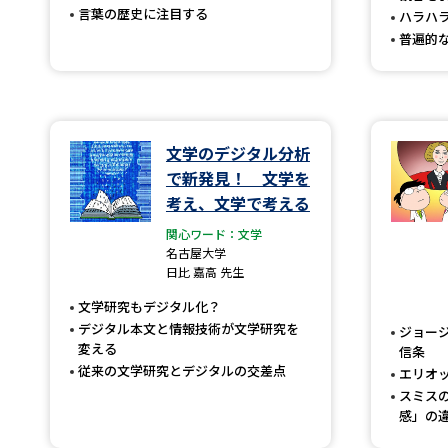
言葉の歴史に注目する
ハラハ
普遍的
文学のデジタル分析
で新発見！ 文学を
考え、文学で考える
関心ワード：文学
名古屋大学
日比 嘉高 先生
文学研究もデジタル化？
デジタル本文と情報技術が文学研究を
ジョー
変える
信条
従来の文学研究とデジタルの交差点
エリオ
スミス
感」の