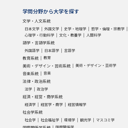
学問分野から大学を探す
文学・人文系統
日本文学
外国文学
史学・地理学
哲学・倫理・宗教学
心理学・行動科学
文化・教養学
人間科学
語学・言語学系統
外国語学
日本語学
言語学
教育
教育系統
美術・デザイン・芸術学
美術・デザイン・芸術系統
音楽
音楽系統
法律・政治系統
法学
政治学
経済・経営・商学系統
経済学
経営学・商学
経営情報学
社会学系統
社会学
社会福祉学
環境学
観光学
マスコミ学
国際関係学
国際関係学系統