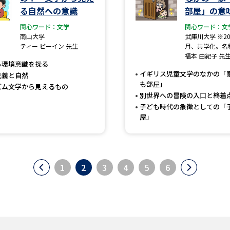
る自然への意識
部屋」の意
関心ワード：文学
関心ワード：文
南山大学
武庫川大学 ※20
ティー ビーイン 先生
月、共学化。名
福本 由紀子 先
ら環境意識を探る
イギリス児童文学のなかの「
主義と自然
も部屋」
ズム文学から見えるもの
別世界への冒険の入口と終着
子ども時代の象徴としての「
屋」
1
2
3
4
5
6