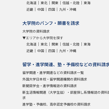
北海道
東北
関東
信越・北陸
東海
近畿
中国
四国
九州・沖縄
大学院のパンフ・願書を請求
大学院の資料請求
▼エリアから大学院を探す
北海道
東北
関東
信越・北陸
東海
近畿
中国
四国
九州・沖縄
留学・進学関連、塾・予備校などの資料請
留学関連・進学関連などの資料請求一覧
外国大学日本校・留学関連機関の資料請求
新聞奨学会・進学情報誌の資料請求
新生活情報関連（大学生協）・部屋探し系情報誌の資料
求
進学塾・予備校、高卒認定予備校の資料請求