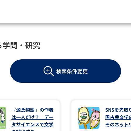
資料請求
る学問・研究
大学・短大の資料種類から請
検索条件変更
大学パンフ
学部・学科パンフ
総合型選抜・学校推薦型選抜 募集要項＆
大学入学共通テスト利用選抜の募集要項
大学・短大以外の資料から請
『源氏物語』の作者
SNSを先取
は一人だけ？ デー
国古典文学
専門学校の資料請求
大学院の資料請求
タサイエンスで文学
そのネット