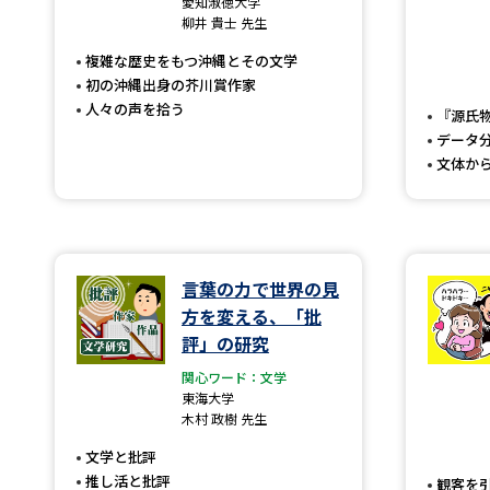
愛知淑徳大学
柳井 貴士 先生
複雑な歴史をもつ沖縄とその文学
初の沖縄出身の芥川賞作家
人々の声を拾う
『源氏
データ
文体か
言葉の力で世界の見
方を変える、「批
評」の研究
関心ワード：文学
東海大学
木村 政樹 先生
文学と批評
推し活と批評
観客を