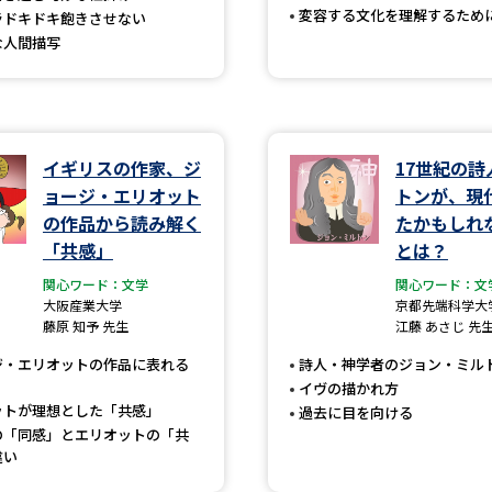
変容する文化を理解するため
ラドキドキ飽きさせない
SELFBRAND特集ページ
な人間描写
オープンキャンパスなどを調
オープンキャンパス検索
実施プログラ
イギリスの作家、ジ
17世紀の詩
来場型・Web型イベント特集
夢ナビ
ョージ・エリオット
トンが、現
の作品から読み解く
たかもしれ
「共感」
とは？
受験準備
関心ワード：文学
関心ワード：文
大阪産業大学
京都先端科学大
藤原 知予 先生
江藤 あさじ 先
志望校・出願校を調べる
ジ・エリオットの作品に表れる
詩人・神学者のジョン・ミル
イヴの描かれ方
併願校選び
受験スケジュールを立てよ
ットが理想とした「共感」
過去に目を向ける
の「同感」とエリオットの「共
テレメール全国一斉進学調査
新生活お
違い