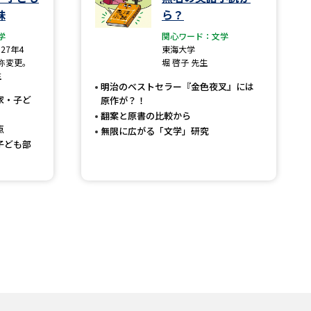
味
ら？
学
関心ワード：文学
27年4
東海大学
称変更。
堀 啓子 先生
生
明治のベストセラー『金色夜叉』には
家・子ど
原作が？！
翻案と原書の比較から
点
無限に広がる「文学」研究
子ども部