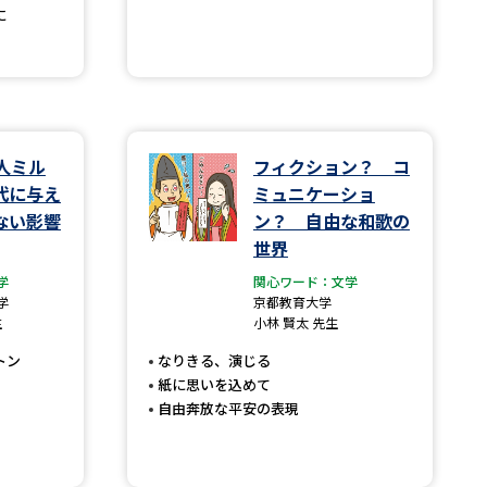
に
べる
ムから探す
人ミル
フィクション？ コ
ライブ
代に与え
ミュニケーショ
ない影響
ン？ 自由な和歌の
世界
資料検索
学
関心ワード：文学
学
京都教育大学
生
小林 賢太 先生
トン
なりきる、演じる
紙に思いを込めて
う
先輩が入学を決めた理由
自由奔放な平安の表現
役立ちガイド