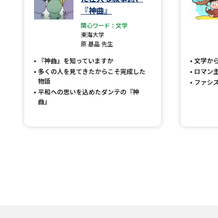
『神曲』
関心ワード：文学
東海大学
原 基晶 先生
『神曲』を知っていますか
文学か
多くの人を見てきたからこそ完成した
ロマン
物語
ファシ
平和への思いを込めたダンテの『神
曲』