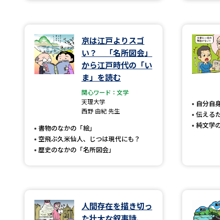
京は江戸よりスゴ
い？ 「名所図会」
から江戸時代の「い
ま」を読む
関心ワード：文学
天理大学
自分自
西野 由紀 先生
伝える
純文学
書物のなかの「絵」
空飛ぶ久米仙人、じつは現代にも？
歴史のなかの「名所図会」
人間存在を描き切っ
た壮大な叙事詩、