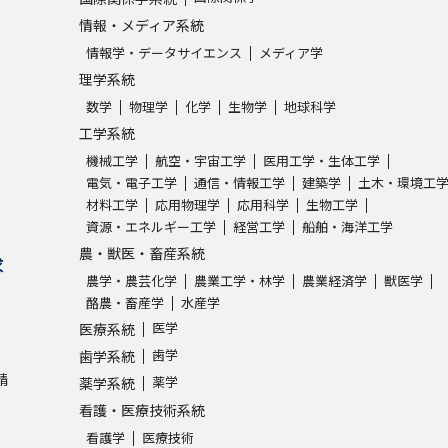
情報・メディア系統
情報学・データサイエンス
メディア学
理学系統
数学
物理学
化学
生物学
地球科学
工学系統
機械工学
航空・宇宙工学
医用工学・生体工学
電気・電子工学
通信・情報工学
建築学
土木・環境工
材料工学
応用物理学
応用科学
生物工学
資源・エネルギー工学
経営工学
船舶・海洋工学
農・獣医・畜産系統
求
農学・農芸化学
農業工学・林学
農業経済学
獣医学
酪農・畜産学
水産学
医学
医療系統
歯学
歯学系統
請
薬学
薬学系統
看護・医療技術系統
看護学
医療技術