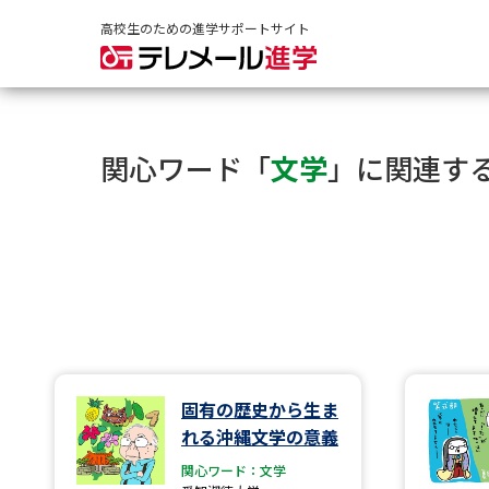
高校生のための進学サポートサイト
関心ワード「
文学
」に関連す
固有の歴史から生ま
れる沖縄文学の意義
関心ワード：文学