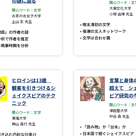
の謎に迫る
大学入学共通テスト「受験案内」の請求
関心ワード：文
大東文化大学
関心ワード：文学
大学入学共通テスト「受験上の配慮案内
小塚 由博 先生
お茶の水女子大学
土山 玄 先生
幼稚園教員資格認定試験
小学校教員資
明末清初の文学
張潮の文人ネットワーク
物語』の作者の謎
高等学校（情報）教員資格認定試験
文学は合わせ鏡
分析で作者を推定
ら執筆時期を分析
大学研究
ヒロインは13歳
言葉と身体
大学で学べる内容や特徴を調
観客を引きつけるシ
超えて シ
ェイクスピアのテク
ピア研究の
新増設大学・学部・学科特集
国際・グ
ニック
関心ワード：文
データサイエンス特集
奨学金・特待生
津田塾大学
関心ワード：文学
中谷 森 先生
東海大学
進路の３択
新学年スタート号特集ペー
神山 高行 先生
「読み物」か「台本」か
新学年スタート号特集ページ（高2生用
日本語で紡ぐシェイクスピア
引き込む巧妙な仕掛け