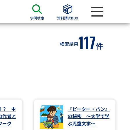
学問検索
資料請求BOX
117
資料検索
検索結果
件
求
願書
＆願書
過去問題集
求
り？ 中
『ピーター・パン』
の作者と
の秘密 ～大学で学
留学・進学関連、塾・予備校
ワーク
ぶ児童文学～