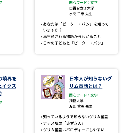
学
関心ワード：文学
白百合女子大学
」の請求
高等学校卒業程度認定試験
水間 千恵 先生
格認定試験
あなたは「ピーター・パン」を知って
いますか？
再生産される物語からわかること
日本の子どもと『ピーター・パン』
大学検索
の境界を
日本人が知らないグ
べる
ェイクス
リム童話とは？
今
関心ワード：文学
ローバルに強い大学特集
獨協大学
学
渡部 重美 先生
制度特集
デジタルパンフレット
知っているようで知らないグリム童話
ジ（高3生用）
ナチス版の「赤ずきん」
）
グリム童話はパロディーにしやすい