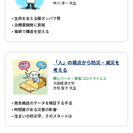
専門学校の資料請求
大学院の資料請求
岸川 淳一 先生
大学入学共通テスト「受験案
留学・進学関連、塾・予備校
生命を支える膜タンパク質
内」の請求
治療薬開発に貢献
大学入学共通テスト「受験上の
電顕で構造を捉える
高等学校卒業程度認定試験
配慮案内」の請求
幼稚園教員資格認定試験
小学校教員資格認定試験
「人」の視点から防災・減災を
高等学校（情報）教員資格認定
試験
考える
関心ワード：新型コロナウイルス
大阪経済大学
志垣 智子 先生
大学研究
大学検索
救急搬送のデータを検証する手法
時間差がある災害の影響
大学で学べる内容や特徴を調べる
住まいの防災学、そのスタートは
国際・グローバルに強い大学特
新増設大学・学部・学科特集
集