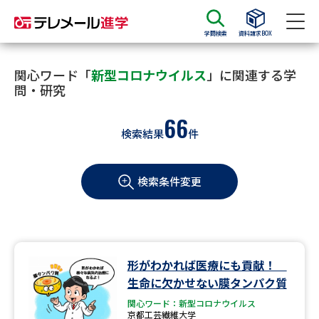
学問検索
資料請求BOX
資料請求
資料検索
関心ワード「
新型コロナウイルス
」に関連する学
問・研究
66
大学・短大の資料種類から請求
検索結果
件
大学パンフ
学部・学科パンフ
検索条件変更
総合型選抜・学校推薦型選抜 募
大学入学共通テスト利用選抜の
集要項＆願書
募集要項＆願書
過去問題集
形がわかれば医療にも貢献！
大学・短大以外の資料から請求
生命に欠かせない膜タンパク質
関心ワード：新型コロナウイルス
京都工芸繊維大学