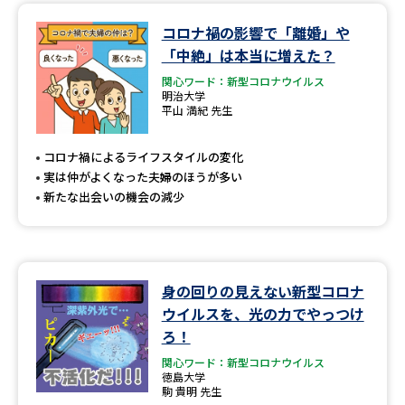
コロナ禍の影響で「離婚」や
「中絶」は本当に増えた？
関心ワード：新型コロナウイルス
明治大学
平山 満紀 先生
コロナ禍によるライフスタイルの変化
実は仲がよくなった夫婦のほうが多い
新たな出会いの機会の減少
身の回りの見えない新型コロナ
ウイルスを、光の力でやっつけ
ろ！
関心ワード：新型コロナウイルス
徳島大学
駒 貴明 先生