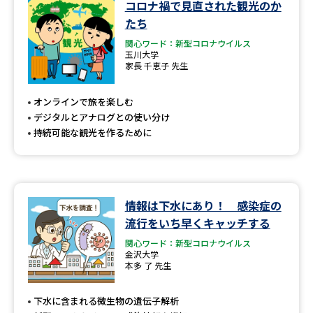
コロナ禍で見直された観光のか
学問のミニ講義「夢ナビ講義」
学問分野解説
たち
学問の教科書
夢ナビライブ
関心ワード：新型コロナウイルス
玉川大学
家長 千恵子 先生
ユーザーサポート
オンラインで旅を楽しむ
デジタルとアナログとの使い分け
Ｑ＆Ａ よくあるご質問
大学進学IDについて
持続可能な観光を作るために
資料の料金の
受付内容・発送状況の確認
お支払いについて
テレメール
個人情報取扱規定
お支払いサイト
情報は下水にあり！ 感染症の
流行をいち早くキャッチする
テレメール進学カタログ
特定商取引表記
訂正のご案内
関心ワード：新型コロナウイルス
金沢大学
本多 了 先生
下水に含まれる微生物の遺伝子解析