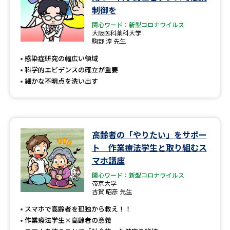
制御を
関心ワード：新型コロナウイルス
大阪医科薬科大学
駒野 淳 先生
感染症研究の幅広い領域
科学的エビデンスの確立が重要
細かな不明点を洗い出す
高齢者の「やりたい」をサポー
ト 作業療法学生と取り組むス
マホ講座
関心ワード：新型コロナウイルス
帝京大学
古賀 昭彦 先生
スマホで高齢者を孤独から救え！！
作業療法学生×高齢者の意義