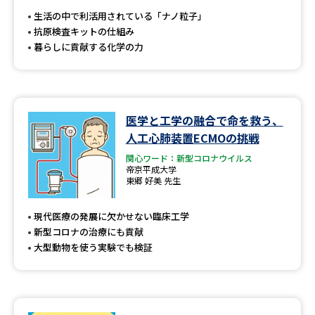
受験準備
資料検索
生活の中で利活用されている「ナノ粒子」
抗原検査キットの仕組み
暮らしに貢献する化学の力
志望校・出願校を調べる
併願校選び
受験スケジュールを立てよう
医学と工学の融合で命を救う、
先輩が入学を決めた理由
テレメール全国一斉進学調査
人工心肺装置ECMOの挑戦
関心ワード：新型コロナウイルス
帝京平成大学
新生活お役立ちガイド
東郷 好美 先生
現代医療の発展に欠かせない臨床工学
学問発見
学問検索
新型コロナの治療にも貢献
大型動物を使う実験でも検証
大学で学びたい学問発見