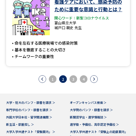
看護ケアにおいて、感染予防の
ために重要な意識と行動とは？
関心ワード：新型コロナウイルス
富山県立大学
城戸口 親史 先生
命を左右する医療現場での感染対策
基本を徹底することの大切さ
チームワークの重要性
1
2
3
4
大学・短大のパンフ・願書を請求 ＞
オープンキャンパス検索 ＞
専門学校のパンフ・願書を請求 ＞
大学院のパンフ・願書を請求 ＞
外国大学日本校・留学関連機関 ＞
新聞奨学会・進学情報誌 ＞
新生活・部屋探し ＞
進学塾・予備校、高卒認定予備校 ＞
大学入学共通テスト「受験案内」 ＞
大学入学共通テスト「受験上の配慮案内」