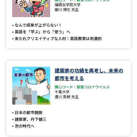
福岡女学院大学
細川 博文 先生
なんで成果が上がらない！
英語を「学ぶ」から「使う」へ
来たれクリエイティブな人材：英語教育は刺激的
建築家の功績を再考し、未来の
都市を考える
関心ワード：新型コロナウイルス
千葉大学
豊川 斎赫 先生
日本の都市開発
建築家、丹下健三
次の時代へ