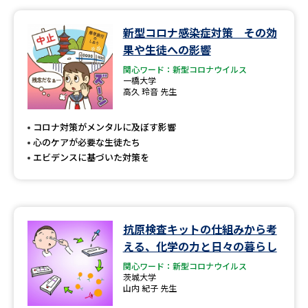
データサイエンス特集
奨学金・特待生制度特集
新型コロナ感染症対策 その効
果や生徒への影響
デジタルパンフレット
進路の３択
関心ワード：新型コロナウイルス
一橋大学
高久 玲音 先生
新学年スタート号特集ページ
新学年スタート号特集ページ
（高3生用）
（高2生用）
コロナ対策がメンタルに及ぼす影響
心のケアが必要な生徒たち
SELFBRAND特集ページ
エビデンスに基づいた対策を
オープンキャンパスなどを調べる
オープンキャンパス検索
実施プログラムから探す
抗原検査キットの仕組みから考
える、化学の力と日々の暮らし
来場型・Web型イベント特集
夢ナビライブ
関心ワード：新型コロナウイルス
茨城大学
山内 紀子 先生