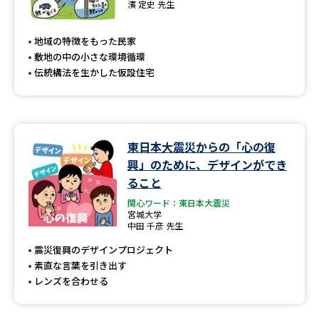
濱 定史 先生
地域の特徴をもった民家
敷地の中の小さな環境循環
伝統構法を生かした仮設住宅
東日本大震災からの「心の復
興」のために、デザインができ
ること
関心ワード：東日本大震災
宮城大学
中田 千彦 先生
震災復興のデザインプロジェクト
素直な言葉を引き出す
レンズを合わせる