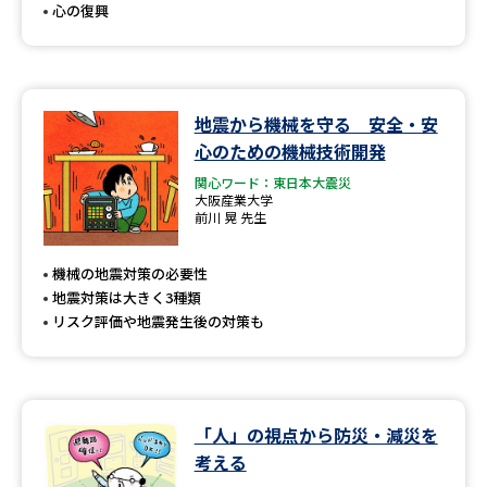
心の復興
地震から機械を守る 安全・安
心のための機械技術開発
関心ワード：東日本大震災
大阪産業大学
前川 晃 先生
機械の地震対策の必要性
地震対策は大きく3種類
リスク評価や地震発生後の対策も
「人」の視点から防災・減災を
考える