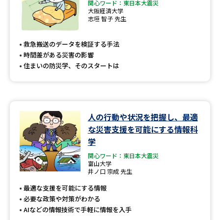
関心ワード：東日本大震災
大阪経済大学
志垣 智子 先生
救急搬送のデータを検証する手法
時間差がある災害の影響
住まいの防災学、そのスタートは
人の行動や状況を把握し、最適
な災害支援を可能にする情報科
学
関心ワード：東日本大震災
富山大学
井ノ口 宗成 先生
最適な支援を可能にする情報
必要な政策や対策がわかる
AIなどの情報技術で手軽に情報を入手