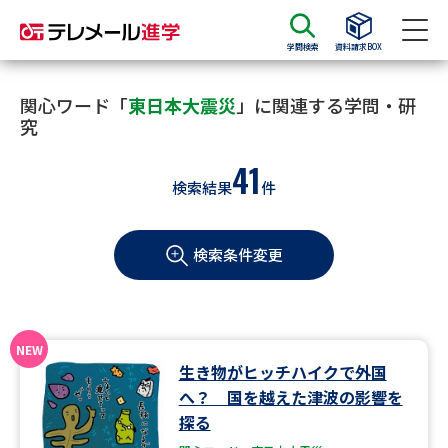
学問検索
資料請求BOX
資料請求
資料検索
関心ワード「
東日本大震災
」に関連する学問・研
究
41
大学・短大の資料種類から請求
検索結果
件
大学パンフ
学部・学科パンフ
検索条件変更
総合型選抜・学校推薦型選抜 募
大学入学共通テスト利用選抜の
集要項＆願書
募集要項＆願書
過去問題集
生き物がヒッチハイクで外国
大学・短大以外の資料から請求
へ？ 国を越えた津波の影響を
探る