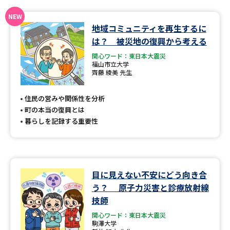
データサイエンス特集
奨学金・特待生制度特集
地域コミュニティを再生するに
は？ 被災地の復興から考える
デジタルパンフレット
進路の３択
関心ワード：東日本大震災
福山市立大学
齊藤 綾美 先生
新学年スタート号特集ページ
新学年スタート号特集ページ
（高3生用）
（高2生用）
住民の営みや関係性を分析
SELFBRAND特集ページ
町の本当の復興とは
暮らしを記録する重要性
オープンキャンパスなどを調べる
オープンキャンパス検索
実施プログラムから探す
目に見えない不安にどう向き合
う？ 原子力災害と診療放射線
来場型・Web型イベント特集
夢ナビライブ
技師
関心ワード：東日本大震災
駒澤大学