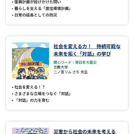
復興計画が投げかけた問い
暮らしを支える「居住環境計画」
日常の延長としての防災
社会を変える力！ 持続可能な
未来を拓く「対話」の学び
関心ワード：東日本大震災
立教大学
二ノ宮リム さち 先生
社会を変える！？
さまざまな立場をつなぐ「対話」
「対話」の力を育む
災害から社会の未来を考える