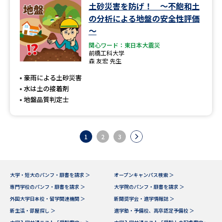
土砂災害を防げ！ ～不飽和土
の分析による地盤の安全性評価
～
関心ワード：東日本大震災
前橋工科大学
森 友宏 先生
豪雨による土砂災害
水は土の接着剤
地盤品質判定士
1
2
3
大学・短大のパンフ・願書を請求 ＞
オープンキャンパス検索 ＞
専門学校のパンフ・願書を請求 ＞
大学院のパンフ・願書を請求 ＞
外国大学日本校・留学関連機関 ＞
新聞奨学会・進学情報誌 ＞
新生活・部屋探し ＞
進学塾・予備校、高卒認定予備校 ＞