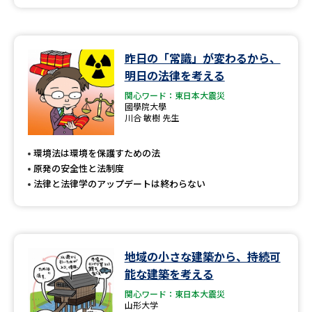
昨日の「常識」が変わるから、
明日の法律を考える
関心ワード：東日本大震災
國學院大學
川合 敏樹 先生
環境法は環境を保護すための法
原発の安全性と法制度
法律と法律学のアップデートは終わらない
地域の小さな建築から、持続可
能な建築を考える
関心ワード：東日本大震災
山形大学