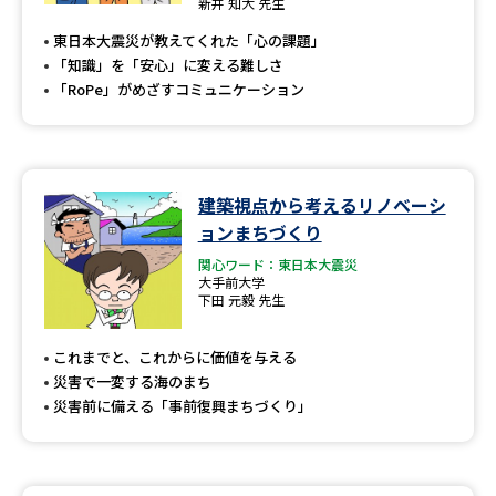
受験準備
資料検索
新井 知大 先生
東日本大震災が教えてくれた「心の課題」
「知識」を「安心」に変える難しさ
志望校・出願校を調べる
「RoPe」がめざすコミュニケーション
併願校選び
受験スケジュールを立てよう
建築視点から考えるリノベーシ
先輩が入学を決めた理由
テレメール全国一斉進学調査
ョンまちづくり
関心ワード：東日本大震災
新生活お役立ちガイド
大手前大学
下田 元毅 先生
学問発見
学問検索
これまでと、これからに価値を与える
災害で一変する海のまち
災害前に備える「事前復興まちづくり」
大学で学びたい学問発見