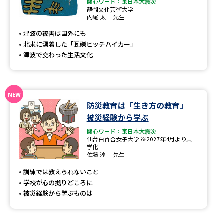
専門学校の資料請求
大学院の資料請求
関心ワード：東日本大震災
静岡文化芸術大学
内尾 太一 先生
大学入学共通テスト「受験案
留学・進学関連、塾・予備校
内」の請求
津波の被害は国外にも
北米に漂着した「瓦礫ヒッチハイカー」
大学入学共通テスト「受験上の
高等学校卒業程度認定試験
津波で交わった生活文化
配慮案内」の請求
幼稚園教員資格認定試験
小学校教員資格認定試験
高等学校（情報）教員資格認定
防災教育は「生き方の教育」
試験
被災経験から学ぶ
関心ワード：東日本大震災
仙台白百合女子大学 ※2027年4月より共
大学研究
大学検索
学化
佐藤 淳一 先生
訓練では教えられないこと
学校が心の拠りどころに
大学で学べる内容や特徴を調べる
被災経験から学ぶものは
国際・グローバルに強い大学特
新増設大学・学部・学科特集
集