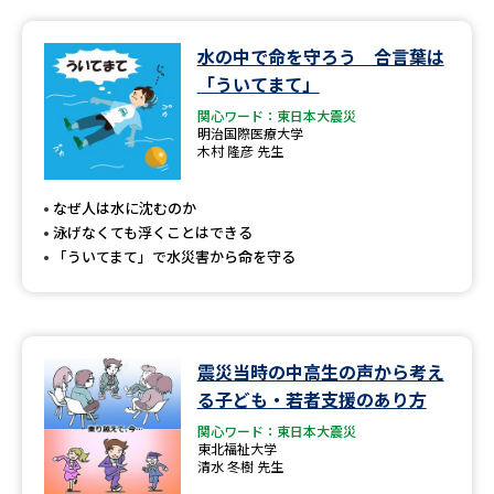
水の中で命を守ろう 合言葉は
「ういてまて」
関心ワード：東日本大震災
明治国際医療大学
木村 隆彦 先生
なぜ人は水に沈むのか
泳げなくても浮くことはできる
「ういてまて」で水災害から命を守る
震災当時の中高生の声から考え
る子ども・若者支援のあり方
関心ワード：東日本大震災
東北福祉大学
清水 冬樹 先生