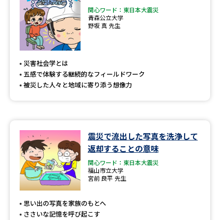
関心ワード：東日本大震災
青森公立大学
野坂 真 先生
災害社会学とは
五感で体験する継続的なフィールドワーク
被災した人々と地域に寄り添う想像力
震災で流出した写真を洗浄して
返却することの意味
関心ワード：東日本大震災
福山市立大学
宮前 良平 先生
思い出の写真を家族のもとへ
ささいな記憶を呼び起こす