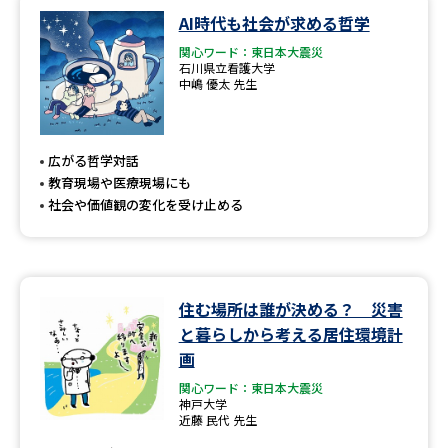
学問のミニ講義「夢ナビ講義」
学問分野解説
AI時代も社会が求める哲学
関心ワード：東日本大震災
学問の教科書
夢ナビライブ
石川県立看護大学
中嶋 優太 先生
ユーザーサポート
広がる哲学対話
Ｑ＆Ａ よくあるご質問
大学進学IDについて
教育現場や医療現場にも
社会や価値観の変化を受け止める
資料の料金の
受付内容・発送状況の確認
お支払いについて
テレメール
個人情報取扱規定
お支払いサイト
住む場所は誰が決める？ 災害
テレメール進学カタログ
と暮らしから考える居住環境計
特定商取引表記
訂正のご案内
画
関心ワード：東日本大震災
神戸大学
近藤 民代 先生