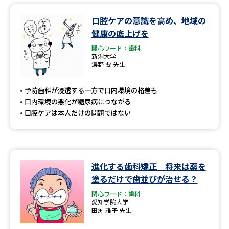
口腔ケアの意識を高め、地域の
健康の底上げを
関心ワード：歯科
新潟大学
濃野 要 先生
予防歯科が浸透する一方で口内環境の格差も
口内環境の悪化が糖尿病につながる
口腔ケアは本人だけの問題ではない
進化する歯科矯正 将来は薬を
塗るだけで歯並びが治せる？
関心ワード：歯科
愛知学院大学
田渕 雅子 先生