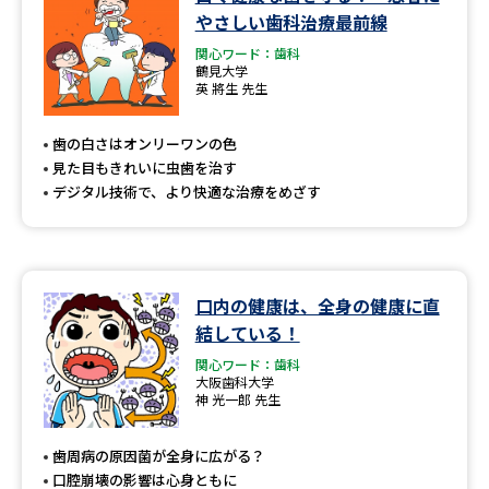
学問のミニ講義「夢ナビ講義」
学問分野解説
やさしい歯科治療最前線
関心ワード：歯科
学問の教科書
夢ナビライブ
鶴見大学
英 將生 先生
ユーザーサポート
歯の白さはオンリーワンの色
見た目もきれいに虫歯を治す
Ｑ＆Ａ よくあるご質問
大学進学IDについて
デジタル技術で、より快適な治療をめざす
資料の料金の
受付内容・発送状況の確認
お支払いについて
テレメール
口内の健康は、全身の健康に直
個人情報取扱規定
お支払いサイト
結している！
テレメール進学カタログ
関心ワード：歯科
特定商取引表記
訂正のご案内
大阪歯科大学
神 光一郎 先生
歯周病の原因菌が全身に広がる？
口腔崩壊の影響は心身ともに