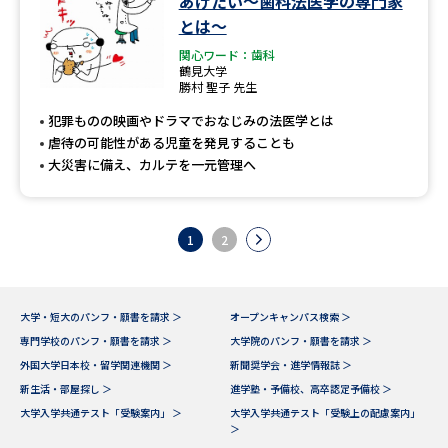
あげたい～歯科法医学の専門家
とは～
関心ワード：歯科
鶴見大学
勝村 聖子 先生
犯罪ものの映画やドラマでおなじみの法医学とは
虐待の可能性がある児童を発見することも
大災害に備え、カルテを一元管理へ
1
2
大学・短大のパンフ・願書を請求 ＞
オープンキャンパス検索 ＞
専門学校のパンフ・願書を請求 ＞
大学院のパンフ・願書を請求 ＞
外国大学日本校・留学関連機関 ＞
新聞奨学会・進学情報誌 ＞
新生活・部屋探し ＞
進学塾・予備校、高卒認定予備校 ＞
大学入学共通テスト「受験案内」 ＞
大学入学共通テスト「受験上の配慮案内」
＞