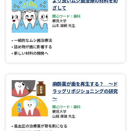
より良いムシ歯治療の材料をめ
ざして
関心ワード：歯科
鶴見大学
山本 雄嗣 先生
一般的なムシ歯治療法
詰め物が歯に影響する
新しい材料の開発へ
麻酔薬が歯を再生する？ ～ド
ラッグリポジショニングの研究
～
関心ワード：歯科
鶴見大学
山越 康雄 先生
高血圧の治療薬が育毛剤になる