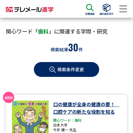
学問検索
資料請求BOX
資料請求
資料検索
関心ワード「
歯科
」に関連する学問・研究
30
検索結果
件
大学・短大の資料種類から請求
検索条件変更
大学パンフ
学部・学科パンフ
総合型選抜・学校推薦型選抜 募
大学入学共通テスト利用選抜の
集要項＆願書
募集要項＆願書
過去問題集
口の健康が全身の健康の要！
口腔ケアの新たな役割を知る
大学・短大以外の資料から請求
関心ワード：歯科
日本大学
今井 健一 先生