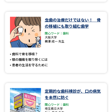
虫歯の治療だけではない！ 骨
の移植にも取り組む歯学
関心ワード：歯科
大阪大学
鵜澤 成一 先生
歯科で骨を移植？
顎の腫瘍を取り除くには
患者の生活を守るために
定期的な歯科検診が、口の病気
を未然に防ぐ
関心ワード：歯科
埼玉県立大学