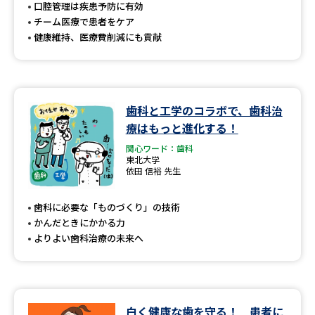
受験準備
資料検索
口腔管理は疾患予防に有効
チーム医療で患者をケア
健康維持、医療費削減にも貢献
志望校・出願校を調べる
併願校選び
受験スケジュールを立てよう
歯科と工学のコラボで、歯科治
療はもっと進化する！
先輩が入学を決めた理由
テレメール全国一斉進学調査
関心ワード：歯科
東北大学
新生活お役立ちガイド
依田 信裕 先生
歯科に必要な「ものづくり」の技術
かんだときにかかる力
学問発見
学問検索
よりよい歯科治療の未来へ
大学で学びたい学問発見
白く健康な歯を守る！ 患者に