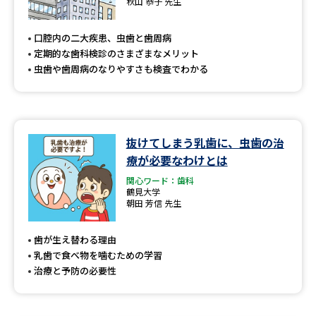
秋山 恭子 先生
口腔内の二大疾患、虫歯と歯周病
定期的な歯科検診のさまざまなメリット
虫歯や歯周病のなりやすさも検査でわかる
抜けてしまう乳歯に、虫歯の治
療が必要なわけとは
関心ワード：歯科
鶴見大学
朝田 芳信 先生
歯が生え替わる理由
乳歯で食べ物を噛むための学習
治療と予防の必要性