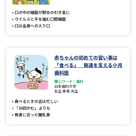
専門学校の資料請求
大学院の資料請求
口の中の細菌が肺炎の引き金に
大学入学共通テスト「受験案
留学・進学関連、塾・予備校
ウイルスと手を組む口腔細菌
内」の請求
口は全身への入り口
大学入学共通テスト「受験上の
高等学校卒業程度認定試験
配慮案内」の請求
幼稚園教員資格認定試験
小学校教員資格認定試験
赤ちゃんの初めての習い事は
「食べる」 発達を支える小児
高等学校（情報）教員資格認定
試験
歯科医
関心ワード：歯科
日本歯科大学
名生 幸恵 先生
大学研究
大学検索
食べるときの舌は忙しい
「30回かむ」よりも
発達に合った離乳食
大学で学べる内容や特徴を調べる
国際・グローバルに強い大学特
新増設大学・学部・学科特集
集