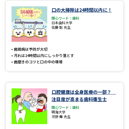
口の大掃除は24時間以内に！
データサイエンス特集
奨学金・特待生制度特集
関心ワード：歯科
日本歯科大学
佐藤 聡 先生
デジタルパンフレット
進路の３択
新学年スタート号特集ページ
新学年スタート号特集ページ
（高3生用）
（高2生用）
歯周病は予防が大切
汚れは24時間以内にしっかり落とす
SELFBRAND特集ページ
歯磨きのコツと口の中の環境
オープンキャンパスなどを調べる
オープンキャンパス検索
実施プログラムから探す
口腔健康は全身医療の一部？
注目度が高まる歯科衛生士
来場型・Web型イベント特集
夢ナビライブ
関心ワード：歯科
明海大学
河野 舞 先生